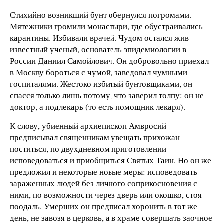
Стихийно возникший бунт обернулся погромами.
Мятежники громили монастыри, где обустраивались
карантины. Избивали врачей. Чудом остался жив
известный ученый, основатель эпидемиологии в
России Даниил Самойлович. Он добровольно приехал
в Москву бороться с чумой, заведовал чумными
госпиталями. Жестоко избитый бунтовщиками, он
спасся только лишь потому, что заверил толпу: он не
доктор, а подлекарь (то есть помощник лекаря).
К слову, убиенный архиепископ Амвросий
предписывал священникам увещать прихожан
поститься, по двухдневном приготовлении
исповедоваться и приобщиться Святых Таин. Но он же
предложил и некоторые новые меры: исповедовать
зараженных людей без личного соприкосновения с
ними, по возможности через дверь или окошко, стоя
поодаль. Умерших он предписал хоронить в тот же
день, не завозя в церковь, а в храме совершать заочное