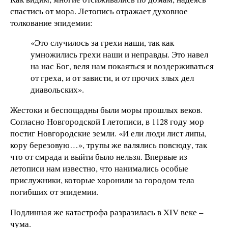
спастись от мора. Летопись отражает духовное
толкование эпидемии:
«Это случилось за грехи наши, так как
умножились грехи наши и неправды. Это навел
на нас Бог, веля нам покаяться и воздерживаться
от греха, и от зависти, и от прочих злых дел
диавольских».
Жестоки и беспощадны были моры прошлых веков.
Согласно Новгородской I летописи, в 1128 году мор
постиг Новгородские земли. «И ели люди лист липы,
кору березовую…», трупы же валялись повсюду, так
что от смрада и выйти было нельзя. Впервые из
летописи нам известно, что нанимались особые
прислужники, которые хоронили за городом тела
погибших от эпидемии.
Подлинная же катастрофа разразилась в XIV веке –
чума.