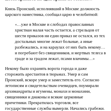
Князь Пронский, исполнявший в Москве должность
царского наместника, сообщал царю в челобитной:
«…уже в Москве и слободах православных
христиан малая часть остается, а стрельцов от
шести приказов ни един приказ не остался, из тех
достальных многие лежат больные, а иные
разбежались, и на караулах от них быть некому…
и погребают без священников, и мертвых телеса в
граде и за градом лежат, псами влачимы…»
Некому было охранять ворота города и даже
сторожить арестантов в тюрьмах. Умер и сам
Пронский, вскоре умер и заместитель его. Согласно
летописям и свидетельствам очевидцев, поумирали
архимандриты и игумены, монахи и монахини,
священники и диаконы и всякие церковные
причетники. Прекратилась торговля, все
государственные службы вымерли. Начались грабежи.