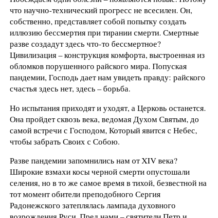
что научно-технический прогресс не всесилен. Он,
собственно, представляет собой попытку создать
иллюзию бессмертия при тирании смерти. Смертные
разве создадут здесь что-то бессмертное?
Цивилизация – конструкция комфорта, выстроенная из
обломков порушенного райского мира. Попуская
пандемии, Господь дает нам увидеть правду: райского
счастья здесь нет, здесь – борьба.
Но испытания приходят и уходят, а Церковь останется.
Она пройдет сквозь века, ведомая Духом Святым, до
самой встречи с Господом, Который явится с Небес,
чтобы забрать Своих с Собою.
Разве пандемии запомнились нам от XIV века?
Широкие взмахи косы черной смерти опустошали
селения, но в то же самое время в тихой, безвестной на
тот момент обители преподобного Сергия
Радонежского затеплялась лампада духовного
возрождения Руси. Пред нами – святители Петр и