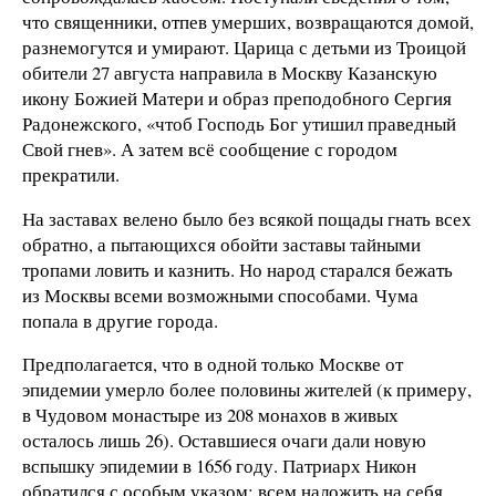
что священники, отпев умерших, возвращаются домой,
разнемогутся и умирают. Царица с детьми из Троицой
обители 27 августа направила в Москву Казанскую
икону Божией Матери и образ преподобного Сергия
Радонежского, «чтоб Господь Бог утишил праведный
Свой гнев». А затем всё сообщение с городом
прекратили.
На заставах велено было без всякой пощады гнать всех
обратно, а пытающихся обойти заставы тайными
тропами ловить и казнить. Но народ старался бежать
из Москвы всеми возможными способами. Чума
попала в другие города.
Предполагается, что в одной только Москве от
эпидемии умерло более половины жителей (к примеру,
в Чудовом монастыре из 208 монахов в живых
осталось лишь 26). Оставшиеся очаги дали новую
вспышку эпидемии в 1656 году. Патриарх Никон
обратился с особым указом: всем наложить на себя