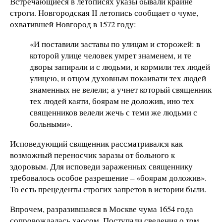
Встречающиеся в летописях указы бывали крайне
строги. Новгородская II летопись сообщает о чуме,
охватившей Новгород в 1572 году:
«И поставили заставы по улицам и сторожей: в
которой улице человек умрет знаменем, и те
дворы запирали и с людьми, и кормили тех людей
улицею, и отцом духовным покаивати тех людей
знаменных не велели; а учнет который священник
тех людей каяти, боярам не доложив, ино тех
священников велели жечь с теми же людьми с
больными».
Исповедующий священник рассматривался как
возможный переносчик заразы от больного к
здоровым. Для исповеди зараженных священнику
требовалось особое разрешение – «боярам доложив».
То есть прецеденты строгих запретов в истории были.
Впрочем, разразившаяся в Москве чума 1654 года
сопровождалась хаосом. Поступали сведения о том,