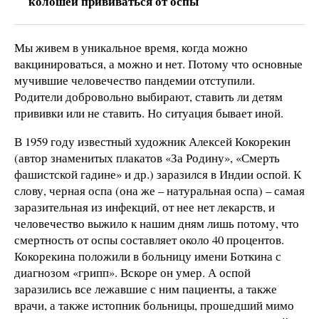
колошей прививаться от оспы
Мы живем в уникальное время, когда можно
вакцинироваться, а можно и нет. Потому что основные
мучившие человечество пандемии отступили.
Родители добровольно выбирают, ставить ли детям
прививки или не ставить. Но ситуация бывает иной.
В 1959 году известный художник Алексей Кокорекин
(автор знаменитых плакатов «За Родину», «Смерть
фашистской гадине» и др.) заразился в Индии оспой. К
слову, черная оспа (она же – натуральная оспа) – самая
заразительная из инфекций, от нее нет лекарств, и
человечество выжило к нашим дням лишь потому, что
смертность от оспы составляет около 40 процентов.
Кокорекина положили в больницу имени Боткина с
диагнозом «грипп». Вскоре он умер. А оспой
заразились все лежавшие с ним пациенты, а также
врачи, а также истопник больницы, прошедший мимо