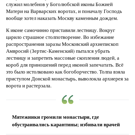
служил молебнов у Боголюбской иконы Божией
Матери на Варварских воротах, и поначалу Господь
вообще хотел наказать Москву каменным дождем.
К иконе самочинно приставили лестницу. Вокруг
царило страшное столпотворение. Во избежание
распространения заразы Московский архиепископ
Амвросий (Зертис-Каменский) пытался убрать
лестницу и запретить массовые скопления людей, а
короб для приношений перед иконой запечатать. Всё
это было истолковано как богоборчество. Толпа взяла
приступом Донской монастырь, выволокла архиерея за
ворота и растерзала.
Мятежники громили монастыри, где
обустраивались карантины; избивали врачей