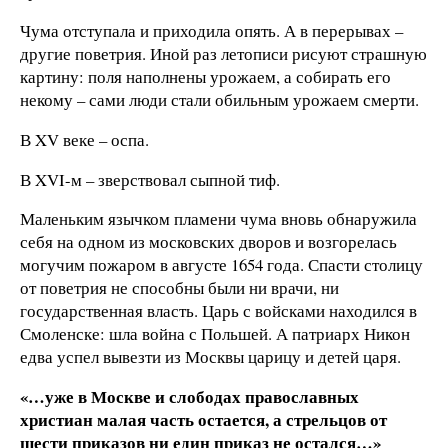
Чума отступала и приходила опять. А в перерывах –
другие поветрия. Иной раз летописи рисуют страшную
картину: поля наполнены урожаем, а собирать его
некому – сами люди стали обильным урожаем смерти.
В XV веке – оспа.
В XVI-м – зверствовал сыпной тиф.
Маленьким язычком пламени чума вновь обнаружила
себя на одном из московских дворов и возгорелась
могучим пожаром в августе 1654 года. Спасти столицу
от поветрия не способны были ни врачи, ни
государственная власть. Царь с войсками находился в
Смоленске: шла война с Польшей. А патриарх Никон
едва успел вывезти из Москвы царицу и детей царя.
«…уже в Москве и слободах православных
христиан малая часть остается, а стрельцов от
шести приказов ни един приказ не остался…»