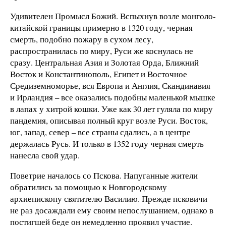
Удивителен Промысл Божий. Вспыхнув возле монголо-
китайской границы примерно в 1320 году, черная
смерть, подобно пожару в сухом лесу,
распространилась по миру, Руси же коснулась не
сразу. Центральная Азия и Золотая Орда, Ближний
Восток и Константинополь, Египет и Восточное
Средиземноморье, вся Европа и Англия, Скандинавия
и Ирландия – все оказались подобны маленькой мышке
в лапах у хитрой кошки. Уже как 30 лет гуляла по миру
пандемия, описывая полный круг возле Руси. Восток,
юг, запад, север – все страны сдались, а в центре
держалась Русь. И только в 1352 году черная смерть
нанесла свой удар.
Поветрие началось со Пскова. Напуганные жители
обратились за помощью к Новгородскому
архиепископу святителю Василию. Прежде псковичи
не раз досаждали ему своим непослушанием, однако в
постигшей беде он немедленно проявил участие.