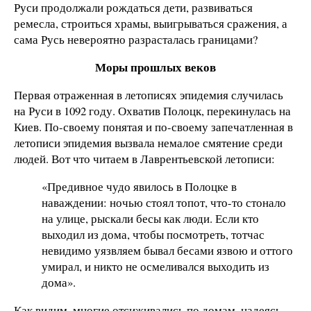
Руси продолжали рождаться дети, развиваться
ремесла, строиться храмы, выигрываться сражения, а
сама Русь невероятно разрасталась границами?
Моры прошлых веков
Первая отраженная в летописях эпидемия случилась
на Руси в 1092 году. Охватив Полоцк, перекинулась на
Киев. По-своему понятая и по-своему запечатленная в
летописи эпидемия вызвала немалое смятение среди
людей. Вот что читаем в Лаврентьевской летописи:
«Предивное чудо явилось в Полоцке в
наваждении: ночью стоял топот, что-то стонало
на улице, рыскали бесы как люди. Если кто
выходил из дома, чтобы посмотреть, тотчас
невидимо уязвляем бывал бесами язвою и оттого
умирал, и никто не осмеливался выходить из
дома».
Как видим, многие отсиживались по домам, надеясь