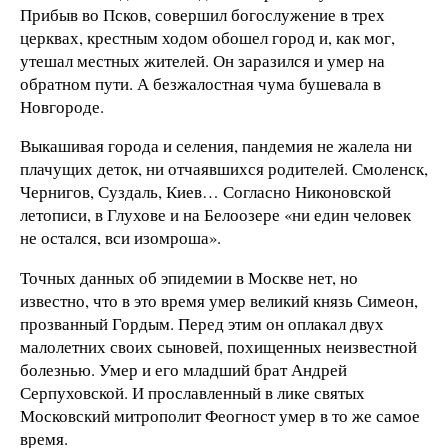
Прибыв во Псков, совершил богослужение в трех
церквах, крестным ходом обошел город и, как мог,
утешал местных жителей. Он заразился и умер на
обратном пути. А безжалостная чума бушевала в
Новгороде.
Выкашивая города и селения, пандемия не жалела ни
плачущих деток, ни отчаявшихся родителей. Смоленск,
Чернигов, Суздаль, Киев… Согласно Никоновской
летописи, в Глухове и на Белоозере «ни един человек
не остался, вси изомроша».
Точных данных об эпидемии в Москве нет, но
известно, что в это время умер великий князь Симеон,
прозванный Гордым. Перед этим он оплакал двух
малолетних своих сыновей, похищенных неизвестной
болезнью. Умер и его младший брат Андрей
Серпуховской. И прославленный в лике святых
Московский митрополит Феогност умер в то же самое
время.