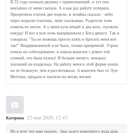
В 22 года снимала двушку с приятельницей, и тут она
внезапно от меня съехала. А я как раз работу потеряла.
Просрочила платеж две недели, и хозяйка сказала - либо
через недюлю платишь, либо съезжаешь. Родители тоже
помочь не могли. А у меня куча вещей и два кота, съезжать
некуда! И вот я всю ночь выпрашивала у Бога деньги. Так и
говорила: "Ты не можешь просто взять и бросить меня вот
так!" Воцерковленной я не была, только крещенной. Утром
пошла на собеседование, и нашла кошелек с ровно той
суммой, что была нужна! И больше ничего, никаких
указаний на владельца. На работу меня в этой фирме взяли,
на зп большую, чем я рассчитывала. А кошелек был от Луи
Виттона, продала и хватило на месяц жизни.
22 мая 2020, 12:43
Катерина
Но я хочу что еще сказать - был долго некоторого рода шок,