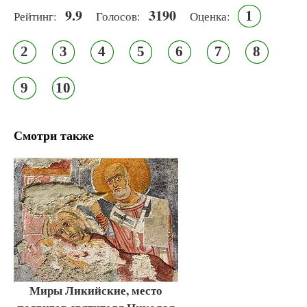
9.9
3190
1
Рейтинг:
Голосов:
Оценка:
2
3
4
5
6
7
8
9
10
Смотри также
Миры Ликийские, место