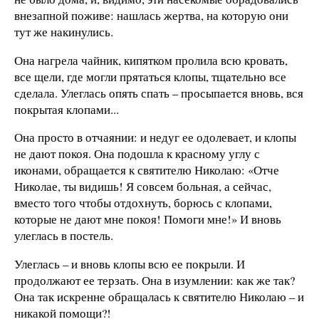
внезапной поживе: нашлась жертва, на которую они
тут же накинулись.
Она нагрела чайник, кипятком пролила всю кровать,
все щели, где могли прятаться клопы, тщательно все
сделала. Улеглась опять спать – просыпается вновь, вся
покрытая клопами...
Она просто в отчаянии: и недуг ее одолевает, и клопы
не дают покоя. Она подошла к красному углу с
иконами, обращается к святителю Николаю: «Отче
Николае, ты видишь! Я совсем больная, а сейчас,
вместо того чтобы отдохнуть, борюсь с клопами,
которые не дают мне покоя! Помоги мне!» И вновь
улеглась в постель.
Улеглась – и вновь клопы всю ее покрыли. И
продолжают ее терзать. Она в изумлении: как же так?
Она так искренне обращалась к святителю Николаю – и
никакой помощи?!