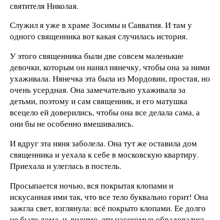
святителя Николая.
Служил я уже в храме Зосимы и Савватия. И там у
одного священника вот какая случилась история.
У этого священника были две совсем маленькие
девочки, которым он нанял нянечку, чтобы она за ними
ухаживала. Нянечка эта была из Мордовии, простая, но
очень усердная. Она замечательно ухаживала за
детьми, поэтому и сам священник, и его матушка
всецело ей доверились, чтобы она все делала сама, а
они бы не особенно вмешивались.
И вдруг эта няня заболела. Она тут же оставила дом
священника и уехала к себе в московскую квартиру.
Приехала и улеглась в постель.
Просыпается ночью, вся покрытая клопами и
искусанная ими так, что все тело буквально горит! Она
зажгла свет, взглянула: всё покрыто клопами. Ее долго
не было дома, и, видимо, эти насекомые обрадовались