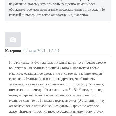
изумление, потому что природы вещество изменилось,
обракинув все мои привычные представления о природе. Не
каждый и выдержит такое ошеломление, наверное.
22 мая 2020, 12:40
Катерина
Писала уже... и буду дальше писать:) когда-то в начале своего
воцерковления купила в нашем Свято-Никольском храме
маслице, освященное здесь в же в храме на частице мощей
святителя. Купила (как и многое другое), чтоб помочь
деньгами, не очень веря в свойства, по принципу "конечно,
помогает, но почему обязательно мне?". Вообщем, три года
назад во время Великого поста сожгла грилем палец и по
молитве святителю Николаю помазав ожог (3 степени) ... ну
он вылечился с концами за 3 секунды. Шрама не осталось
даже. Причем я просила просто сохранить мне правую руку