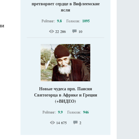
претворяет сердце в Вифлеемские
ясли
Рейтинг:
9.8
Голосов:
1095
ли
22 286
10
Новые чудеса прп. Паисия
Святогорца в Африке и Греции
(+ВИДЕО)
Рейтинг:
9.9
Голосов:
946
14 675
2