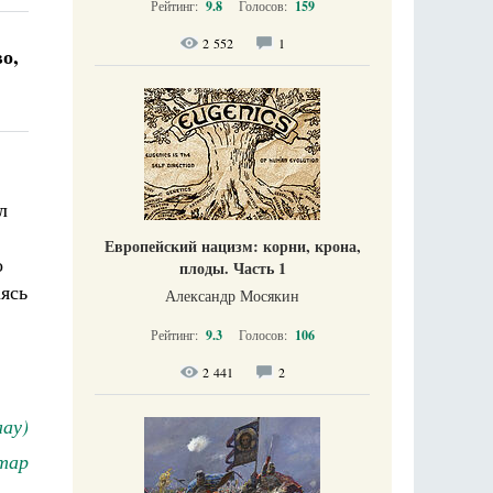
Рейтинг:
9.8
Голосов:
159
2 552
1
о,
л
Европейский нацизм: корни, крона,
о
плоды. Часть 1
ясь
Александр Мосякин
Рейтинг:
9.3
Голосов:
106
2 441
2
ау)
тар