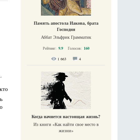
Память апостола Иакова, брата
Господня
Аббат Эльфрик Грамматик
Рейтинг:
9.9
Голосов:
160
1 663
4
.
 кто
ь
о
Когда начнется настоящая жизнь?
Из книги «Как найти свое место в
жизни​»