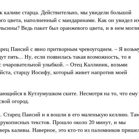
к каливе старца. Действительно, мы увидели большой
го цвета, наполненный с мандаринами. Как он увидел и
ельсины? Ведь пакет был оранжевого цвета, и в нем могл
арец Паисий с явно притворным чревоугодием. – Я возьм
ут пять... Ну, если появилась такая возможность, то я
 с очаровательной улыбкой. – Отец Каллиник, возьми
йста, старцу Иосифу, который живет напротив моей
ающийся в Кутлумушком ските. Несмотря на то, что ему
свой огород.
. Старец Паисий и я вошли в его маленькую келлию. Та
о рукописных текстов. Прошло около 20 минут, и мы
верь каливы. Наверное, это кто-то из паломников прише