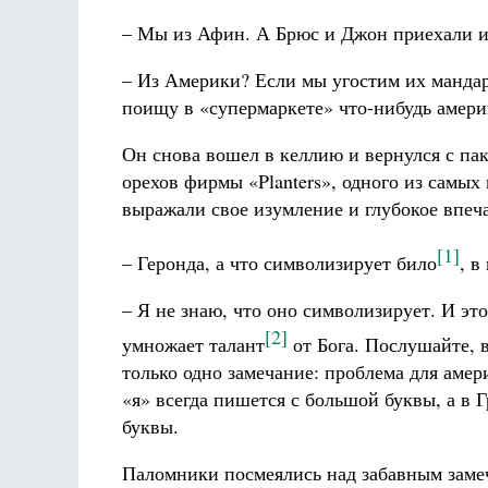
– Мы из Афин. А Брюс и Джон приехали и
– Из Америки? Если мы угостим их мандари
поищу в «супермаркете» что-нибудь амери
Он снова вошел в келлию и вернулся с па
орехов фирмы «Ρlanters», одного из самы
выражали свое изумление и глубокое впеч
[1]
– Геронда, а что символизирует било
, в
– Я не знаю, что оно символизирует. И это 
[2]
умножает талант
от Бога. Послушайте, в
только одно замечание: проблема для амер
«я» всегда пишется с большой буквы, а в
буквы.
Паломники посмеялись над забавным заме