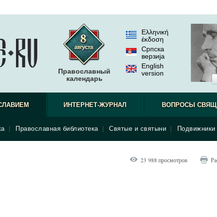
Ελληνική
έκδοση
Српска
верзиjа
English
Православный
version
календарь
СЛАВИЕМ
ИНТЕРНЕТ-ЖУРНАЛ
ВОПРОСЫ СВЯЩ
ка
|
Православная библиотека
|
Святые и святыни
|
Подвижники 
23 988 просмотров
Ра