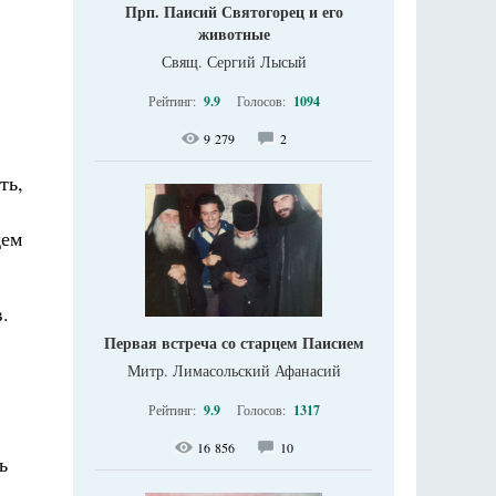
Прп. Паисий Святогорец и его
животные
Свящ. Сергий Лысый
Рейтинг:
9.9
Голосов:
1094
9 279
2
ть,
дем
.
Первая встреча со старцем Паисием
Митр. Лимасольский Афанасий
Рейтинг:
9.9
Голосов:
1317
16 856
10
ь