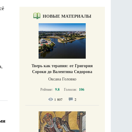
сё
НОВЫЕ МАТЕРИАЛЫ
з,
Тверь как терапия: от Григория
Сороки до Валентина Сидорова
Оксана Головко
Рейтинг:
9.8
Голосов:
106
1 807
2
ми