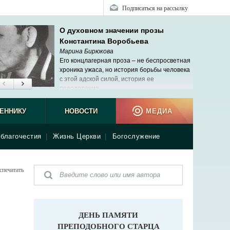
Подписаться на рассылку
О духовном значении прозы
Константина Воробьева
Марина Бирюкова
Его концлагерная проза – не беспросветная
хроника ужаса, но история борьбы человека
с этой адской силой, история ее
преодоления.
ЕННИКУ
НОВОСТИ
МЕДИА
благочестия
|
Жизнь Церкви
|
Богослужение
спечатать
ДЕНЬ ПАМЯТИ
ПРЕПОДОБНОГО СТАРЦА