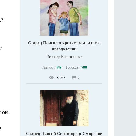
х?
и
Старец Паисий о кризисе семьи и его
у
преодолении
Виктор Касьяненко
Рейтинг:
9.8
Голосов:
700
18 933
7
м он
л,
Старец Паисий Святогорец: Смирение