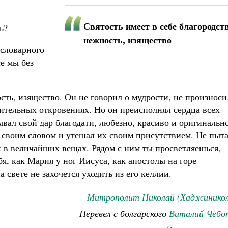
Святость имеет в себе благородств
ь?
нежность, изящество
 словарного
се мы без
ость, изящество. Он не говорил о мудрости, не произноси
шительных откровениях. Но он преисполнял сердца всех
вал свой дар благодати, любезно, красиво и оригинальн
л своим словом и утешал их своим присутствием. Не пыта
х в величайших вещах. Рядом с ним ты просветляешься,
я, как Мария у ног Иисуса, как апостолы на горе
а свете не захочется уходить из его келлии.
Митрополит Николай (Хаджиникол
Перевел с болгарского
Виталий Чебо