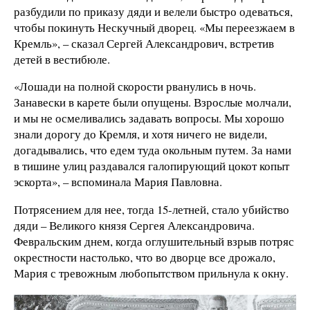
разбудили по приказу дяди и велели быстро одеваться,
чтобы покинуть Нескучный дворец. «Мы переезжаем в
Кремль», – сказал Сергей Александрович, встретив
детей в вестибюле.
«Лошади на полной скорости рванулись в ночь.
Занавески в карете были опущены. Взрослые молчали,
и мы не осмеливались задавать вопросы. Мы хорошо
знали дорогу до Кремля, и хотя ничего не видели,
догадывались, что едем туда окольным путем. За нами
в тишине улиц раздавался галопирующий цокот копыт
эскорта», – вспоминала Мария Павловна.
Потрясением для нее, тогда 15-летней, стало убийство
дяди – Великого князя Сергея Александровича.
Февральским днем, когда оглушительный взрыв потряс
окрестности настолько, что во дворце все дрожало,
Мария с тревожным любопытством прильнула к окну.