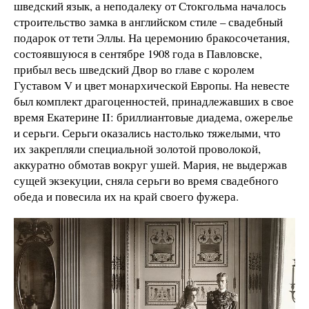
шведский язык, а неподалеку от Стокгольма началось
строительство замка в английском стиле – свадебный
подарок от тети Эллы. На церемонию бракосочетания,
состоявшуюся в сентябре 1908 года в Павловске,
прибыл весь шведский Двор во главе с королем
Густавом V и цвет монархической Европы. На невесте
был комплект драгоценностей, принадлежавших в свое
время Екатерине II: бриллиантовые диадема, ожерелье
и серьги. Серьги оказались настолько тяжелыми, что
их закрепляли специальной золотой проволокой,
аккуратно обмотав вокруг ушей. Мария, не выдержав
сущей экзекуции, сняла серьги во время свадебного
обеда и повесила их на край своего фужера.