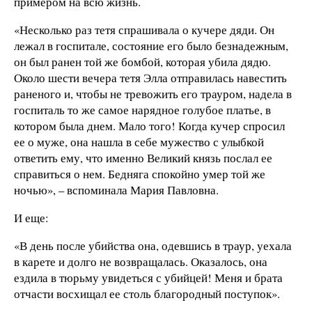
примером на всю жизнь.
«Несколько раз тетя спрашивала о кучере дяди. Он
лежал в госпитале, состояние его было безнадежным,
он был ранен той же бомбой, которая убила дядю.
Около шести вечера тетя Элла отправилась навестить
раненого и, чтобы не тревожить его трауром, надела в
госпиталь то же самое нарядное голубое платье, в
котором была днем. Мало того! Когда кучер спросил
ее о муже, она нашла в себе мужество с улыбкой
ответить ему, что именно Великий князь послал ее
справиться о нем. Бедняга спокойно умер той же
ночью», – вспоминала Мария Павловна.
И еще:
«В день после убийства она, одевшись в траур, уехала
в карете и долго не возвращалась. Оказалось, она
ездила в тюрьму увидеться с убийцей! Меня и брата
отчасти восхищал ее столь благородный поступок».