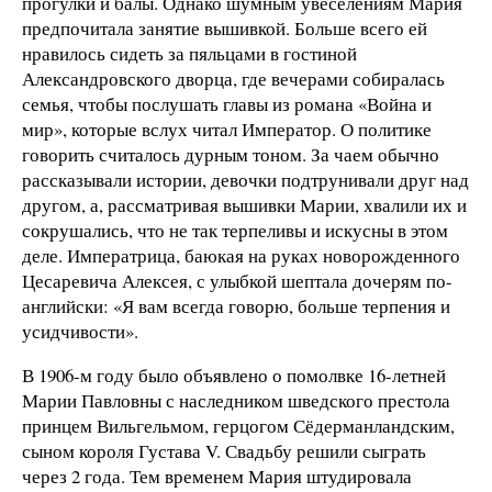
прогулки и балы. Однако шумным увеселениям Мария
предпочитала занятие вышивкой. Больше всего ей
нравилось сидеть за пяльцами в гостиной
Александровского дворца, где вечерами собиралась
семья, чтобы послушать главы из романа «Война и
мир», которые вслух читал Император. О политике
говорить считалось дурным тоном. За чаем обычно
рассказывали истории, девочки подтрунивали друг над
другом, а, рассматривая вышивки Марии, хвалили их и
сокрушались, что не так терпеливы и искусны в этом
деле. Императрица, баюкая на руках новорожденного
Цесаревича Алексея, с улыбкой шептала дочерям по-
английски: «Я вам всегда говорю, больше терпения и
усидчивости».
В 1906-м году было объявлено о помолвке 16-летней
Марии Павловны с наследником шведского престола
принцем Вильгельмом, герцогом Сёдерманландским,
сыном короля Густава V. Свадьбу решили сыграть
через 2 года. Тем временем Мария штудировала