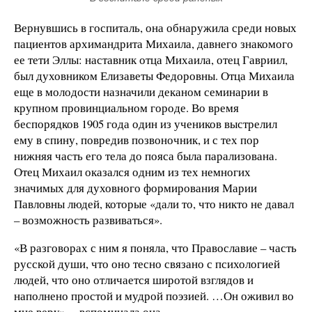
Вернувшись в госпиталь, она обнаружила среди новых
пациентов архимандрита Михаила, давнего знакомого
ее тети Эллы: наставник отца Михаила, отец Гавриил,
был духовником Елизаветы Федоровны. Отца Михаила
еще в молодости назначили деканом семинарии в
крупном провинциальном городе. Во время
беспорядков 1905 года один из учеников выстрелил
ему в спину, повредив позвоночник, и с тех пор
нижняя часть его тела до пояса была парализована.
Отец Михаил оказался одним из тех немногих
значимых для духовного формирования Марии
Павловны людей, которые «дали то, что никто не давал
– возможность развиваться».
«В разговорах с ним я поняла, что Православие – часть
русской души, что оно тесно связано с психологией
людей, что оно отличается широтой взглядов и
наполнено простой и мудрой поэзией. …Он оживил во
мне веру», – вспоминала она.