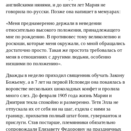
английскими нянями, и до шести лет Мария не
говорила по-русски. Позже она напишет в мемуарах:
«Меня преднамеренно держали в неведении
относительно высокого положения, принадлежащего
мне по рождению. В противовес тому великолепию и
роскоши, которые меня окружали, со мной обращались
достаточно просто. Такая же простота требовалась от
меня в отношениях с другими людьми, особенно
низшими по положению».
Дважды в неделю приходил священник обучать Закону
Божьему, а в 7 лет на первой Исповеди она покаялась в
воровстве нескольких шоколадных конфет и пролила
много слез. До февраля 1905 года жизнь Марии и
Дмитрия текла спокойно и размеренно. Тетя Элла не
отпускала их от себя ни на шаг, ездила с ними за
границу, прихватив полный штат бонн, гувернанток и
прислуги. Став постарше, племянники обязательно
сопровождали Елизавету Федоровну на праздничных