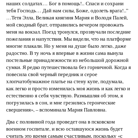
наших солдатах… Бог в помощь!.. Спаси и сохрани
тебя Господь… Дай нам силы, Боже, одолеть врага!..”
…Тетя Элла, Великая княгиня Мария и Володя Палей,
мой сводный брат, отправились вечером провожать
меня на вокзал. Поезд тронулся, прозвучали последние
пожелания и напутствия. Мы видели, что на платформе
многие плакали. Но у меня на душе было легко, даже
радостно. В ту ночь я впервые в жизни сама вынула
постельные принадлежности из небольшой дорожной
сумки. Я редко путешествовала без горничной. Когда я
повесила свой черный передник и серое
хлопчатобумажное платье на стену купе, подумала,
как легко и просто изменилась моя жизнь и как легко и
естественно я себя чувствую. Размышляя об этом, я
погрузилась в сон, и мне грезились героические
свершения», – вспоминала Мария Павловна.
Два с половиной года проведет она в псковском
военном госпитале, и всю оставшуюся жизнь будет
считать это время самым счастливым, поскольку «с