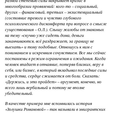
разной степенью силы накрывает кризис в
многообразии проявлений: кого-то
– социальный,
других
– финансовый, третьих
– экзистенциальный
(состояние тревоги и чувство глубокого
психологического дискомфорта при вопросе о смысле
существования – О.Л.). Слышу жалобы от знакомых
на тему «скучно уже сидеть дома, деньги
заканчиваются, всё раздражает, за границу не
выехать» и тому подобные. Отношусь к ним с
пониманием и искренним сочувствием. Все мы сейчас
поставлены в режим ограничения и ожидания. Когда
человек впадает в отчаяние, потеряв близких, веру в
себя, или бизнес, в который вкладывал последние силы
и средства, сердце сжимается от боли. Сказать:
«Держись, и это пройдет»
– аргумент, конечно, но
всего лишь вербальный и потому не вполне
убедительный.
В качестве примера мне вспомнилась история
«Золушки Романовой»
– так называли в эмигрантских