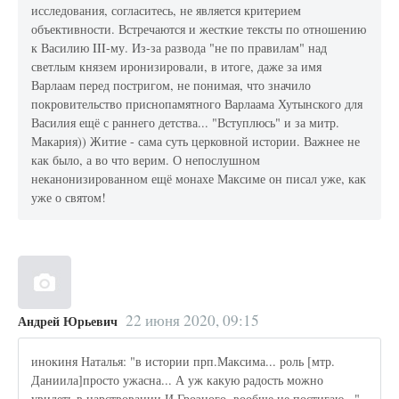
исследования, согласитесь, не является критерием
объективности. Встречаются и жесткие тексты по отношению
к Василию III-му. Из-за развода "не по правилам" над
светлым князем иронизировали, в итоге, даже за имя
Варлаам перед постригом, не понимая, что значило
покровительство приснопамятного Варлаама Хутынского для
Василия ещё с раннего детства... "Вступлюсь" и за митр.
Макария)) Житие - сама суть церковной истории. Важнее не
как было, а во что верим. О непослушном
неканонизированном ещё монахе Максиме он писал уже, как
уже о святом!
22 июня 2020, 09:15
Андрей Юрьевич
инокиня Наталья: "в истории прп.Максима... роль [мтр.
Даниила]просто ужасна... А уж какую радость можно
увидеть в царствовании И.Грозного, вообще не постигаю..."