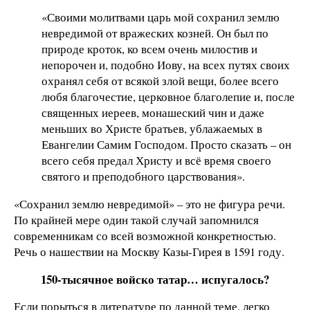
«Своими молитвами царь мой сохранил землю
невредимой от вражеских козней. Он был по
природе кроток, ко всем очень милостив и
непорочен и, подобно Иову, на всех путях своих
охранял себя от всякой злой вещи, более всего
любя благочестие, церковное благолепие и, после
священных иереев, монашеский чин и даже
меньших во Христе братьев, ублажаемых в
Евангелии Самим Господом. Просто сказать – он
всего себя предал Христу и всё время своего
святого и преподобного царствования».
«Сохранил землю невредимой» – это не фигура речи.
По крайней мере один такой случай запомнился
современникам со всей возможной конкретностью.
Речь о нашествии на Москву Казы-Гирея в 1591 году.
150-тысячное войско татар… испугалось?
Если порыться в литературе по данной теме, легко