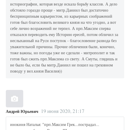
историографии, которая везде искала борьбу классов. А дело
обстояло гораздо проще - митр.Даниил был достаточно
беспринципным карьеристом, из карьерных соображений
готов был благословить великого князя на что угодно, а вот
себе лично возражений не терпел. А прп.Максим сперва
отказался переводить ему Историю ересей, потом обличил за
неслыханный на Руси поступок - благословение развода без
уважительной причины. Прочие обличения были, конечно,
тоже важны, но погоды уже не сделали - митрополит и так
готов был сжить прп.Максима со свету. А Смуты, глядишь и
не было бы, если бы митр.Даниил не пошел на греховном
поводу у вел.князя Василия))
19 июня 2020, 21:17
Андрей Юрьевич
инокиня Наталья: "прп.Максим Грек...пострадал...