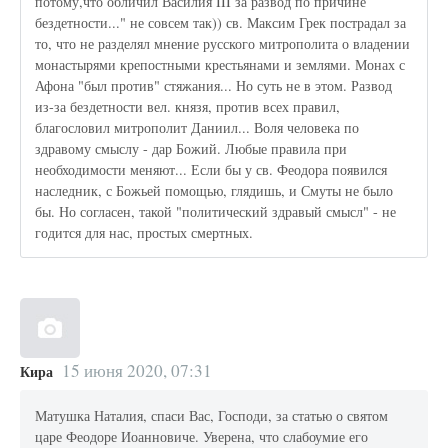
потому,что обличил Василия III за развод по причине
бездетности..." не совсем так)) св. Максим Грек пострадал за
то, что не разделял мнение русского митрополита о владении
монастырями крепостными крестьянами и землями. Монах с
Афона "был против" стяжания... Но суть не в этом. Развод
из-за бездетности вел. князя, против всех правил,
благословил митрополит Даниил... Воля человека по
здравому смыслу - дар Божий. Любые правила при
необходимости меняют... Если бы у св. Феодора появился
наследник, с Божьей помощью, глядишь, и Смуты не было
бы. Но согласен, такой "политический здравый смысл" - не
годится для нас, простых смертных.
15 июня 2020, 07:31
Кира
Матушка Наталия, спаси Вас, Господи, за статью о святом
царе Феодоре Иоанновиче. Уверена, что слабоумие его