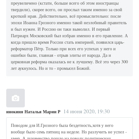
преувеличено (кстати, больше всего об этом иностранцы
твердили), скорее всего, он прослыл таким именно за свой
кроткий нрав. Действительно, всё промыслительно: после
эпохи Иоанна Грозного именно такой незлобивый правитель
и был нужен. И Россию он таки вымолил. И первый
Патриарх Московский был избран именно в его правление. А
когда пришло время России стать империей, появился царь-
реформатор Пётр. Только при всех его успехах у него и
ошибки были, главная - отрыв элиты от народа. Да и
церковная реформа оказалась не к лучшему. Всё это через 300
лет аукнулось. Но и то - промысел Божий.
14 июня 2020, 19:30
инокиня Наталья Марии Р
Поводом для И.Грозного была бездетность,хотя у него
вообще было семь пятниц на неделе. Но разлучить не успел -
умер. А духовенство пошло на поводу политических