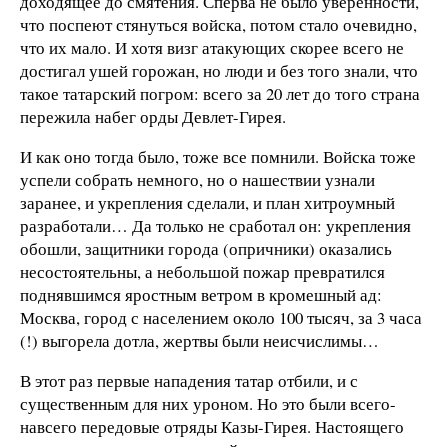
доходящее до смятения. Сперва не было уверенности,
что поспеют стянуться войска, потом стало очевидно,
что их мало. И хотя визг атакующих скорее всего не
достигал ушей горожан, но люди и без того знали, что
такое татарский погром: всего за 20 лет до того страна
пережила набег орды Девлет-Гирея.
И как оно тогда было, тоже все помнили. Войска тоже
успели собрать немного, но о нашествии узнали
заранее, и укрепления сделали, и план хитроумный
разработали… Да только не сработал он: укрепления
обошли, защитники города (опричники) оказались
несостоятельны, а небольшой пожар превратился
поднявшимся яростным ветром в кромешный ад:
Москва, город с населением около 100 тысяч, за 3 часа
(!) выгорела дотла, жертвы были неисчислимы…
В этот раз первые нападения татар отбили, и с
существенным для них уроном. Но это были всего-
навсего передовые отряды Казы-Гирея. Настоящего