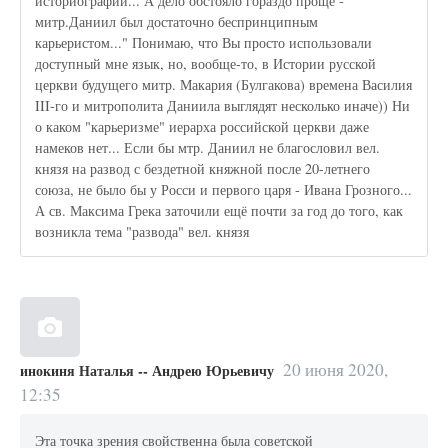
историографии... А дело обстояло гораздо проще -
митр.Даниил был достаточно беспринципным
карьеристом..." Понимаю, что Вы просто использовали
доступный мне язык, но, вообще-то, в Истории русской
церкви будущего митр. Макария (Булгакова) времена Василия
III-го и митрополита Даниила выглядят несколько иначе)) Ни
о каком "карьеризме" иерарха российской церкви даже
намеков нет... Если бы мтр. Даниил не благословил вел.
князя на развод с бездетной княжной после 20-летнего
союза, не было бы у Росси и первого царя - Ивана Грозного...
А св. Максима Грека заточили ещё почти за год до того, как
возникла тема "развода" вел. князя
20 июня 2020,
инокиня Наталья -- Андрею Юрьевичу
12:35
Эта точка зрения свойственна была советской