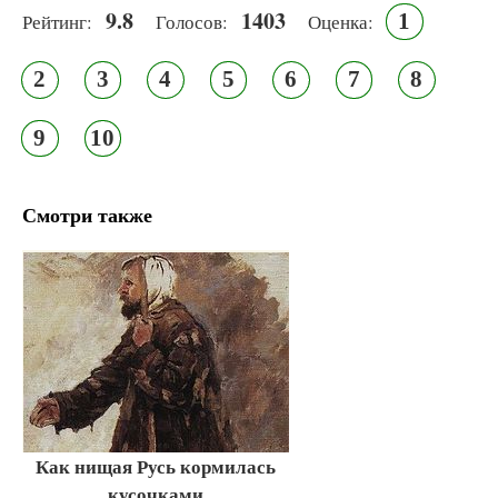
9.8
1403
1
Рейтинг:
Голосов:
Оценка:
2
3
4
5
6
7
8
9
10
Смотри также
Как нищая Русь кормилась
кусочками