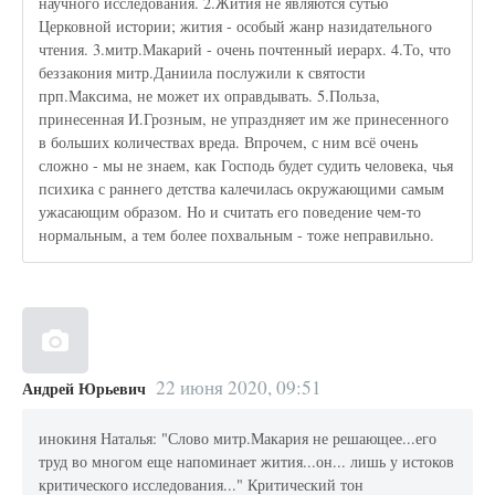
научного исследования. 2.Жития не являются сутью
Церковной истории; жития - особый жанр назидательного
чтения. 3.митр.Макарий - очень почтенный иерарх. 4.То, что
беззакония митр.Даниила послужили к святости
прп.Максима, не может их оправдывать. 5.Польза,
принесенная И.Грозным, не упраздняет им же принесенного
в больших количествах вреда. Впрочем, с ним всё очень
сложно - мы не знаем, как Господь будет судить человека, чья
психика с раннего детства калечилась окружающими самым
ужасающим образом. Но и считать его поведение чем-то
нормальным, а тем более похвальным - тоже неправильно.
22 июня 2020, 09:51
Андрей Юрьевич
инокиня Наталья: "Слово митр.Макария не решающее...его
труд во многом еще напоминает жития...он... лишь у истоков
критического исследования..." Критический тон