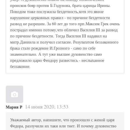
происков бояр против Б.Годунова, брата царицы Ирины.
Поводом тоже послужила бездетность,хотя это явное
нарушение церковных правил - по причине бездетности
развод не разрешен. За 60 лет до того прп.Максим Грек очень
пострадал именно потому,что обличил Василия III за развод
по причине бездетности. Тогда Василия III надавил на
митр.Даниила и получил согласие. Результатом беззаконного
брака стало рождение И.Грозного - само по себе
знаменательно. А тут уже высшее духовенство само
предложило царю Феодору развестись - неслыханное
беззаконие.
14 июня 2020, 13:53
Мария Р
Уважаемый автор, напишите, что произошло с женой царя
Федора, разлучили их таки или тнет. И почему духовенство