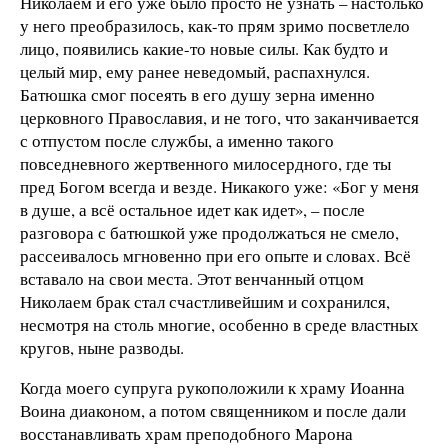
Николаем и его уже было просто не узнать – настолько
у него преобразилось, как-то прям зримо посветлело
лицо, появились какие-то новые силы. Как будто и
целый мир, ему ранее неведомый, распахнулся.
Батюшка смог посеять в его душу зерна именно
церковного Православия, и не того, что заканчивается
с отпустом после службы, а именно такого
повседневного жертвенного милосердного, где ты
пред Богом всегда и везде. Никакого уже: «Бог у меня
в душе, а всё остальное идет как идет», – после
разговора с батюшкой уже продолжаться не смело,
рассеивалось мгновенно при его опыте и словах. Всё
вставало на свои места. Этот венчанный отцом
Николаем брак стал счастливейшим и сохранился,
несмотря на столь многие, особенно в среде властных
кругов, ныне разводы.
Когда моего супруга рукоположили к храму Иоанна
Воина диаконом, а потом священником и после дали
восстанавливать храм преподобного Марона