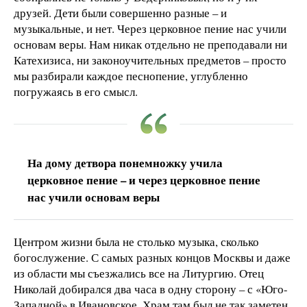
друзей. Дети были совершенно разные – и
музыкальные, и нет. Через церковное пение нас учили
основам веры. Нам никак отдельно не преподавали ни
Катехизиса, ни законоучительных предметов – просто
мы разбирали каждое песнопение, углубленно
погружаясь в его смысл.
На дому детвора понемножку учила
церковное пение – и через церковное пение
нас учили основам веры
Центром жизни была не столько музыка, сколько
богослужение. С самых разных концов Москвы и даже
из области мы съезжались все на Литургию. Отец
Николай добирался два часа в одну сторону – с «Юго-
Западной» в Ивановское. Храм там был не так заметен,