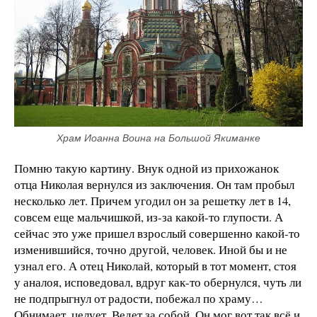
Храм Иоанна Воина на Большой Якиманке
Помню такую картину. Внук одной из прихожанок
отца Николая вернулся из заключения. Он там пробыл
несколько лет. Причем угодил он за решетку лет в 14,
совсем еще мальчишкой, из-за какой-то глупости. А
сейчас это уже пришел взрослый совершенно какой-то
изменившийся, точно другой, человек. Иной бы и не
узнал его. А отец Николай, который в тот момент, стоя
у аналоя, исповедовал, вдруг как-то обернулся, чуть ли
не подпрыгнул от радости, побежал по храму…
Обнимает, целует. Ведет за собой. Он мог вот так всё и