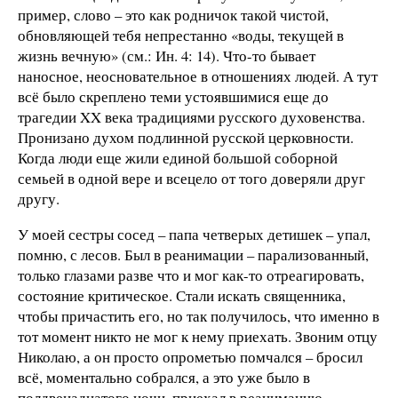
пример, слово – это как родничок такой чистой,
обновляющей тебя непрестанно «воды, текущей в
жизнь вечную» (см.: Ин. 4: 14). Что-то бывает
наносное, неосновательное в отношениях людей. А тут
всё было скреплено теми устоявшимися еще до
трагедии XX века традициями русского духовенства.
Пронизано духом подлинной русской церковности.
Когда люди еще жили единой большой соборной
семьей в одной вере и всецело от того доверяли друг
другу.
У моей сестры сосед – папа четверых детишек – упал,
помню, с лесов. Был в реанимации – парализованный,
только глазами разве что и мог как-то отреагировать,
состояние критическое. Стали искать священника,
чтобы причастить его, но так получилось, что именно в
тот момент никто не мог к нему приехать. Звоним отцу
Николаю, а он просто опрометью помчался – бросил
всё, моментально собрался, а это уже было в
полдвенадцатого ночи, приехал в реанимацию,