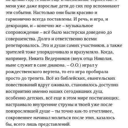
меня уже даже взрослые дети до сих пор вспоминают
эти события. Настолько они были красиво и
гармонично всегда поставлены. И речь, и игра, и
декорации, и – конечно же – музыкальное
сопровождение – всё было мастерски доведено до
совершенства. Долго и ответственно всеми
репетировалось. Это и души самих участников, а также
зрителей тоже упорядочивало и вразумляло. Когда,
например, Никита Ведерников (внук отца Николая,
ныне служит в сане диакона.
– О.О.
) играл у
рождественского вертепа, то его игра пробирала
просто до трепета. Всё из библейских, евангельских
повествований вдруг оживало, становилось доступно
восприятию именно наших сегодняшних душ,
особенно детских, всё еще в этом мире постигающих;
настраивало внутренние струны и твоей уже после
повзрослевшей душе – ты точно как-то отчетливее,
сокровеннее начинал молиться после этих, казалось
бы, всего лишь представлений.