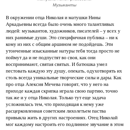
Музыканты 
В окружении отца Николая и матушки Нины
Аркадьевны всегда было очень много талантливых
людей: музыкантов, художников, писателей – у всех у
них ранимые души. Это специфичная публика – ни к
кому из них с общим аршином не подойдешь. Эти
утонченные изысканные натуры тебя тогда просто не
поймут да и не подпустят во своя, как они
воспринимают, святая святых. И батюшка умел
пестовать каждую эту душу, опекать, одухотворять их
столь всегда уникальные творческие силы и дары. Как
про отца Алексия Мечева говорят, что у него на
приходе каждая скрипка играла свою партию, точно
так же и у отца Николая. Только тут еще задача
усложнялась тем, что приходящая к нему уже
расцерковленная советским лихолетьем паства
привыкла жить в других настроениях. Отец Николай
мог каждому настроить его подлинное звучание в этом