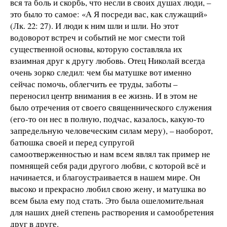
вся та боль и скорбь, что несли в своих душах люди, –
это было то самое: «А Я посреди вас, как служащий»
(Лк. 22: 27). И люди к ним шли и шли. Но этот
водоворот встреч и событий не мог смести той
существенной основы, которую составляла их
взаимная друг к другу любовь. Отец Николай всегда
очень зорко следил: чем бы матушке вот именно
сейчас помочь, облегчить ее труды, заботы –
переносил центр внимания в ее жизнь. И в этом не
было отречения от своего священнического служения
(его-то он нес в полную, подчас, казалось, какую-то
запредельную человеческим силам меру), – наоборот,
батюшка своей и перед супругой
самоотверженностью и нам всем являл так пример не
помнящей себя ради другого любви, с которой всё и
начинается, и благоустраивается в нашем мире. Он
высоко и прекрасно любил свою жену, и матушка во
всем была ему под стать. Это была ошеломительная
для наших дней степень растворения и самообретения
друг в друге.