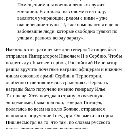
Помещением для военнопленных служат
конюшни. В стойлах, на соломе и на полу,
валяются умирающие, рядом с ними – уже
окоченевшие трупы. Тут же помещаются еще не
заболевшие люди, которые свободно гуляют по
улицам, разнося всюду заразу».
Именно в эти трагические дни генерал Татищев был
отправлен Императором Николаем II в Сербию. Чтобы
поднять дух братьев-сербов, Российский Император
решил вручить почетные награды офицерам и нижним
чинам союзных армий Сербии и Черногории,
особенно отличившимся в сражениях. Передать
награды было поручено именно генералу Илье
Татищеву. Хотя поездка в страну, охваченную
эпидемиями, была опасной, генерал Татищев,
полагаясь во всем на волю Божию, отправился
исполнять поручение Государя. Он выехал в город
Ниш,несмотря на то, что там, по словам русского
посла, «творилось нечто неописуемое».