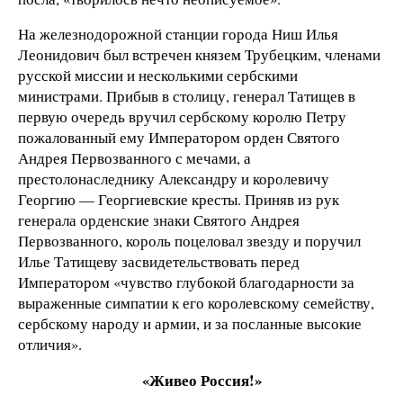
На железнодорожной станции города Ниш Илья
Леонидович был встречен князем Трубецким, членами
русской миссии и несколькими сербскими
министрами. Прибыв в столицу, генерал Татищев в
первую очередь вручил сербскому королю Петру
пожалованный ему Императором орден Святого
Андрея Первозванного с мечами, а
престолонаследнику Александру и королевичу
Георгию — Георгиевские кресты. Приняв из рук
генерала орденские знаки Святого Андрея
Первозванного, король поцеловал звезду и поручил
Илье Татищеву засвидетельствовать перед
Императором «чувство глубокой благодарности за
выраженные симпатии к его королевскому семейству,
сербскому народу и армии, и за посланные высокие
отличия».
«Живео Россия!»