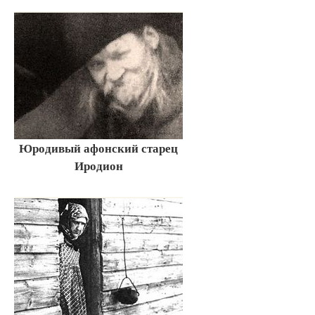
Юродивый афонский старец
Иродион