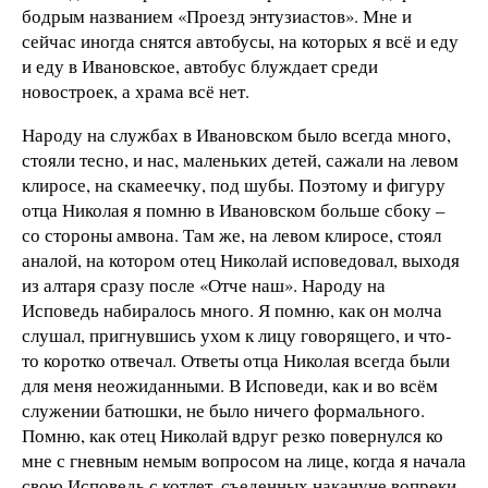
бодрым названием «Проезд энтузиастов». Мне и
сейчас иногда снятся автобусы, на которых я всё и еду
и еду в Ивановское, автобус блуждает среди
новостроек, а храма всё нет.
Народу на службах в Ивановском было всегда много,
стояли тесно, и нас, маленьких детей, сажали на левом
клиросе, на скамеечку, под шубы. Поэтому и фигуру
отца Николая я помню в Ивановском больше сбоку –
со стороны амвона. Там же, на левом клиросе, стоял
аналой, на котором отец Николай исповедовал, выходя
из алтаря сразу после «Отче наш». Народу на
Исповедь набиралось много. Я помню, как он молча
слушал, пригнувшись ухом к лицу говорящего, и что-
то коротко отвечал. Ответы отца Николая всегда были
для меня неожиданными. В Исповеди, как и во всём
служении батюшки, не было ничего формального.
Помню, как отец Николай вдруг резко повернулся ко
мне с гневным немым вопросом на лице, когда я начала
свою Исповедь с котлет, съеденных накануне вопреки