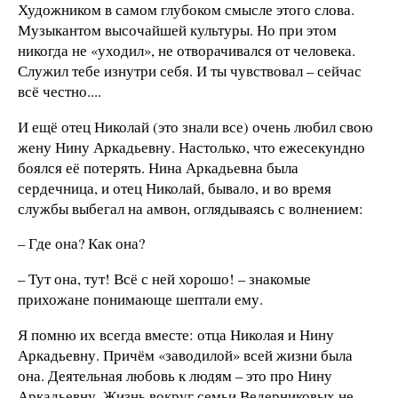
Художником в самом глубоком смысле этого слова.
Музыкантом высочайшей культуры. Но при этом
никогда не «уходил», не отворачивался от человека.
Служил тебе изнутри себя. И ты чувствовал – сейчас
всё честно....
И ещё отец Николай (это знали все) очень любил свою
жену Нину Аркадьевну. Настолько, что ежесекундно
боялся её потерять. Нина Аркадьевна была
сердечница, и отец Николай, бывало, и во время
службы выбегал на амвон, оглядываясь с волнением:
– Где она? Как она?
– Тут она, тут! Всё с ней хорошо! – знакомые
прихожане понимающе шептали ему.
Я помню их всегда вместе: отца Николая и Нину
Аркадьевну. Причём «заводилой» всей жизни была
она. Деятельная любовь к людям – это про Нину
Аркадьевну. Жизнь вокруг семьи Ведерниковых не