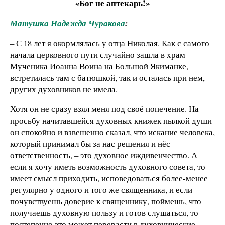
«Бог не аптекарь!»
Матушка Надежда Чуракова
:
– С 18 лет я окормлялась у отца Николая. Как с самого
начала церковного пути случайно зашла в храм
Мученика Иоанна Воина на Большой Якиманке,
встретилась там с батюшкой, так и осталась при нем,
других духовников не имела.
Хотя он не сразу взял меня под своё попечение. На
просьбу начитавшейся духовных книжек пылкой души
он спокойно и взвешенно сказал, что искание человека,
который принимал бы за нас решения и нёс
ответственность, – это духовное иждивенчество. А
если я хочу иметь возможность духовного совета, то
имеет смысл приходить, исповедоваться более-менее
регулярно у одного и того же священника, и если
почувствуешь доверие к священнику, поймешь, что
получаешь духовную пользу и готов слушаться, то
постепенно это может перерасти в духовнические