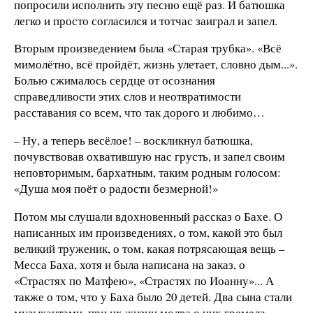
попросили исполнить эту песню ещё раз. И батюшка
легко и просто согласился и тотчас заиграл и запел.
Вторым произведением была «Старая трубка». «Всё
мимолётно, всё пройдёт, жизнь улетает, словно дым...».
Болью сжималось сердце от осознания
справедливости этих слов и неотвратимости
расставания со всем, что так дорого и любимо…
– Ну, а теперь весёлое! – воскликнул батюшка,
почувствовав охватившую нас грусть, и запел своим
неповторимым, бархатным, таким родным голосом:
«Душа моя поёт о радости безмерной!»
Потом мы слушали вдохновенный рассказ о Бахе. О
написанных им произведениях, о том, какой это был
великий труженик, о том, какая потрясающая вещь –
Месса Баха, хотя и была написана на заказ, о
«Страстях по Матфею», «Страстях по Иоанну»... А
также о том, что у Баха было 20 детей. Два сына стали
музыкантами, при их жизни молва о них гремела