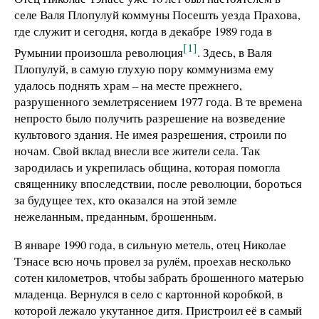
селе Валя Плопулуй коммуны Посешть уезда Прахова,
где служит и сегодня, когда в декабре 1989 года в
[1]
Румынии произошла революция
. Здесь, в Валя
Плопулуй, в самую глухую пору коммунизма ему
удалось поднять храм – на месте прежнего,
разрушенного землетрясением 1977 года. В те времена
непросто было получить разрешение на возведение
культового здания. Не имея разрешения, строили по
ночам. Свой вклад внесли все жители села. Так
зародилась и укрепилась община, которая помогла
священнику впоследствии, после революции, бороться
за будущее тех, кто оказался на этой земле
нежеланным, преданным, брошенным.
В январе 1990 года, в сильную метель, отец Николае
Тэнасе всю ночь провел за рулём, проехав несколько
сотен километров, чтобы забрать брошенного матерью
младенца. Вернулся в село с картонной коробкой, в
которой лежало укутанное дитя. Пристроил её в самый