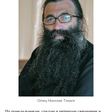
Отец Николае Тэнасе
По понедельникам, средам и пятницам священник и