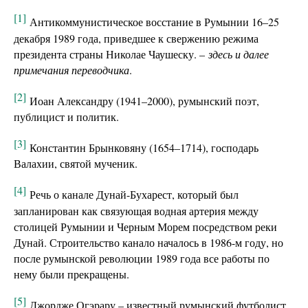
[1]
Антикоммунистическое восстание в Румынии 16–25
декабря 1989 года, приведшее к свержению режима
президента страны Николае Чаушеску. –
здесь и далее
примечания переводчика
.
[2]
Иоан Александру (1941–2000), румынский поэт,
публицист и политик.
[3]
Константин Брынковяну (1654–1714), господарь
Валахии, святой мученик.
[4]
Речь о канале Дунай-Бухарест, который был
запланирован как связующая водная артерия между
столицей Румынии и Черным Морем посредством реки
Дунай. Строительство канало началось в 1986-м году, но
после румынской революции 1989 года все работы по
нему были прекращены.
[5]
Джордже Огэрару – известный румынский футболист,