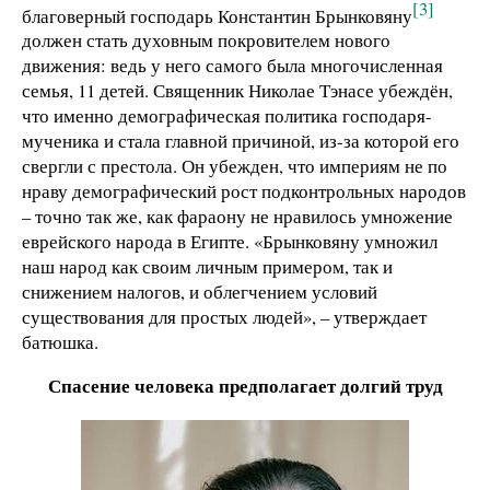
[3]
благоверный господарь Константин Брынковяну
должен стать духовным покровителем нового
движения: ведь у него самого была многочисленная
семья, 11 детей. Священник Николае Тэнасе убеждён,
что именно демографическая политика господаря-
мученика и стала главной причиной, из-за которой его
свергли с престола. Он убежден, что империям не по
нраву демографический рост подконтрольных народов
– точно так же, как фараону не нравилось умножение
еврейского народа в Египте. «Брынковяну умножил
наш народ как своим личным примером, так и
снижением налогов, и облегчением условий
существования для простых людей», – утверждает
батюшка.
Спасение человека предполагает долгий труд