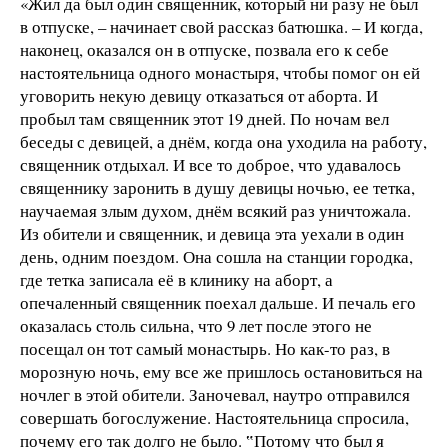
«Жил да был один священник, который ни разу не был
в отпуске, – начинает свой рассказ батюшка. – И когда,
наконец, оказался он в отпуске, позвала его к себе
настоятельница одного монастыря, чтобы помог он ей
уговорить некую девицу отказаться от аборта. И
пробыл там священник этот 19 дней. По ночам вел
беседы с девицей, а днём, когда она уходила на работу,
священник отдыхал. И все то доброе, что удавалось
священнику заронить в душу девицы ночью, ее тетка,
научаемая злым духом, днём всякий раз уничтожала.
Из обители и священник, и девица эта уехали в один
день, одним поездом. Она сошла на станции городка,
где тетка записала её в клинику на аборт, а
опечаленный священник поехал дальше. И печаль его
оказалась столь сильна, что 9 лет после этого не
посещал он тот самый монастырь. Но как-то раз, в
морозную ночь, ему все же пришлось остановиться на
ночлег в этой обители. Заночевал, наутро отправился
совершать богослужение. Настоятельница спросила,
почему его так долго не было. ‟Потому что был я