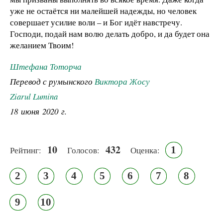
уже не остаётся ни малейшей надежды, но человек
совершает усилие воли – и Бог идёт навстречу.
Господи, подай нам волю делать добро, и да будет она
желанием Твоим!
Штефана Тоторча
Перевод с румынского
Виктора Жосу
Ziarul Lumina
18 июня 2020 г.
10
432
1
Рейтинг:
Голосов:
Оценка:
2
3
4
5
6
7
8
9
10