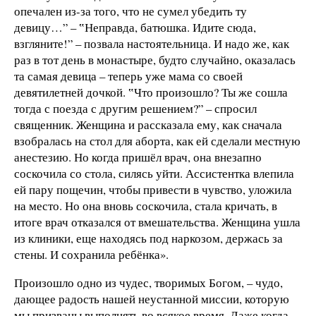
опечален из-за того, что не сумел убедить ту
девицу…” – ‟Неправда, батюшка. Идите сюда,
взгляните!” – позвала настоятельница. И надо же, как
раз в тот день в монастыре, будто случайно, оказалась
та самая девица – теперь уже мама со своей
девятилетней дочкой. ‟Что произошло? Ты же сошла
тогда с поезда с другим решением?” – спросил
священник. Женщина и рассказала ему, как сначала
взобралась на стол для аборта, как ей сделали местную
анестезию. Но когда пришёл врач, она внезапно
соскочила со стола, силясь уйти. Ассистентка влепила
ей пару пощечин, чтобы привести в чувство, уложила
на место. Но она вновь соскочила, стала кричать, в
итоге врач отказался от вмешательства. Женщина ушла
из клиники, еще находясь под наркозом, держась за
стены. И сохранила ребёнка».
Произошло одно из чудес, творимых Богом, – чудо,
дающее радость нашей неустанной миссии, которую
мы призваны выполнять во всякое время. Даже когда