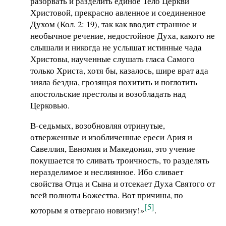
разорвать и разделить единое Тело Церкви
Христовой, прекрасно авленное и соединенное
Духом (Кол. 2: 19), так как вводит странное и
необычное речение, недостойное Духа, какого не
слышали и никогда не услышат истинные чада
Христовы, наученные слушать гласа Самого
только Христа, хотя бы, казалось, шире врат ада
зияла бездна, грозящая похитить и поглотить
апостольские престолы и возобладать над
Церковью.
В-седьмых, возобновляя отринутые,
отверженные и изобличенные ереси Ария и
Савеллия, Евномия и Македония, это учение
покушается то сливать троичность, то разделять
неразделимое и неслиянное. Ибо сливает
свойства Отца и Сына и отсекает Духа Святого от
всей полноты Божества. Вот причины, по
[5]
которым я отвергаю новизну!»
.