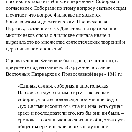
противопоставляет себя всем церковным Соборам и
согласным с Соборами по этому вопросу святым отцам
и считает, что вопрос Филиокве не является
богословским и догматическим. Православная
Церковь, в отличие от О. Давыдова, на протяжении
многих веков спора о Филиокве считала иначе и
выразила это во множестве святоотеческих творений и
церковных постановлений.
Оценка учению Филиокве была дана, в частности, в
документе под названием: «Окружное послание
Восточных Патриархов о Православной вере» 1848 г.:
«Единая, святая, соборная и апостольская
Церковь следуя святым отцам… возвещает
соборне, что cиe нововведенное мнение, будто
Дух Святый исходит от Отца и Сына, есть сущая
ересь и последователи его, кто бы они ни были, –
еретики… составляющиеся из них общества суть
общества еретические, и всякое духовное