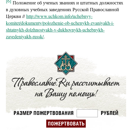
[6]
Положение об ученых званиях и штатных должностях
в духовных учебных заведениях Русской Православной
Церкви //
http://www.uchkom.info/uchebnyy-
komitet/dokumenty/polozhenie-ob-uchenykh-zvaniyakh-i-
shtatnykh-dolzhnostyakh-v-dukhovnykh-uchebnykh-
zavedeniyakh-russk/
.