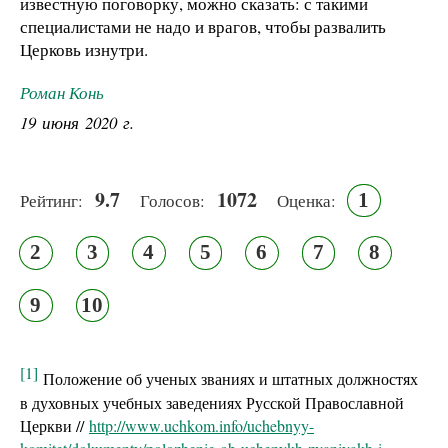
известную поговорку, можно сказать: с такими
специалистами не надо и врагов, чтобы развалить
Церковь изнутри.
Роман Конь
19 июня 2020 г.
9.7
1072
1
Рейтинг:
Голосов:
Оценка:
2
3
4
5
6
7
8
9
10
[1]
Положение об ученых званиях и штатных должностях
в духовных учебных заведениях Русской Православной
Церкви //
http://www.uchkom.info/uchebnyy-