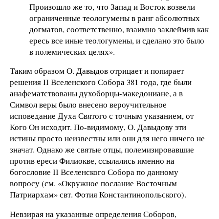
Произошло же то, что Запад и Восток возвели
ограниченные теологумены в ранг абсолютных
догматов, соответственно, взаимно заклеймив как
ересь все иные теологумены, и сделано это было
в полемических целях».
Таким образом О. Давыдов отрицает и попирает
решения II Вселенского Собора 381 года, где были
анафематствованы духоборцы-македониане, а в
Символ веры было внесено вероучительное
исповедание Духа Святого с точным указанием, от
Кого Он исходит. По-видимому, О. Давыдову эти
истины просто неизвестны или они для него ничего не
значат. Однако же святые отцы, полемизировавшие
против ереси Филиокве, ссылались именно на
богословие II Вселенского Собора по данному
вопросу (см. «Окружное послание Восточным
Патриархам» свт. Фотия Константинопольского).
Невзирая на указанные определения Соборов,