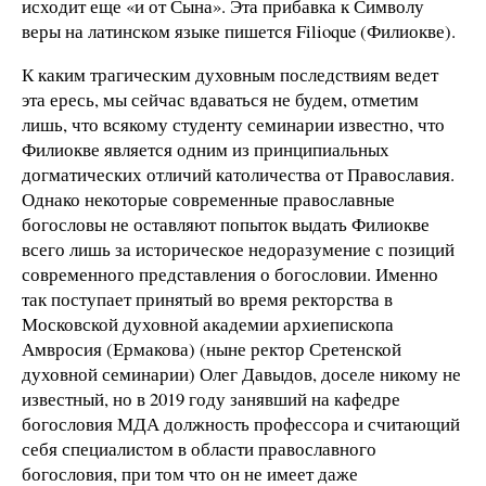
исходит еще «и от Сына». Эта прибавка к Символу
веры на латинском языке пишется Filioque (Филиокве).
К каким трагическим духовным последствиям ведет
эта ересь, мы сейчас вдаваться не будем, отметим
лишь, что всякому студенту семинарии известно, что
Филиокве является одним из принципиальных
догматических отличий католичества от Православия.
Однако некоторые современные православные
богословы не оставляют попыток выдать Филиокве
всего лишь за историческое недоразумение с позиций
современного представления о богословии. Именно
так поступает принятый во время ректорства в
Московской духовной академии архиепископа
Амвросия (Ермакова) (ныне ректор Сретенской
духовной семинарии) Олег Давыдов, доселе никому не
известный, но в 2019 году занявший на кафедре
богословия МДА должность профессора и считающий
себя специалистом в области православного
богословия, при том что он не имеет даже