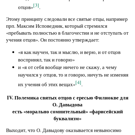
[3]
отцов»
.
Этому принципу следовали все святые отцы, например
прп. Максим Исповедник, который стремился
«пребывать полностью в благочестии и не отступать от
учения отцов». Он постоянно утверждает:
«я как научен, так и мыслю, и верю, и от отцов
воспринял, так и говорю»
и «я от себя вообще ничего не скажу, а чему
научился у отцов, то и говорю, ничуть не изменяя
[4]
их учения об этих вещах»
.
IV. Полемика святых отцов с ересью Филиокве для
О. Давыдова
есть «морально сомнительный» «фарисейский
буквализм»
Выходит, что О. Давыдову оказывается невыносимо