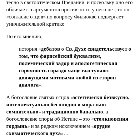
тесно в святоотеческом Предании, и поскольку оно его
обличает, а аргументов против этого у него нет, то он
«согласие отцов» по вопросу Филиокве подвергает
уничижительной критике.
По его мнению,
дебатов о Св. Духе свидетельствует о
история «
том, что фарисейский буквализм,
полемический задор и апологетическая
горячность гораздо чаще выступают
движущими мотивами любой из сторон
диалога
».
эстетически безвкусно,
А богословие святых отцов «
интеллектуально бесплодно и морально
сомнительно
традиционно банально
» и
, а
столкновения
богословские споры об Истине – это «
гордынь
орудие
» и за редким исключением «
схизматического духа
»…