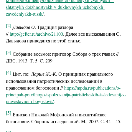
komitet/dokumenty/polozhenie-ob-uchenykh-zvaniyakh-i-
shtatnykh-dolzhnostyakh-v-dukhovnykh-uchebnykh-
zavedeniyakh-russk/
.
[2]
Давыдов О
. Традиция раздора
//
http://gefter.ru/archive/21100
. Далее все высказывания О.
Давыдова приводятся по этой статье.
[3]
Собрание восьмое: приговор Собора о трех главах //
ДВС. 1913. Т. 5. C. 209.
[4]
Цит. по:
Ларше Ж.-К
. О принципах правильного
использования патристических исследований в
православном богословии //
https://mpda.ru/publications/o-
principah-pravilnogo-ispolzovanija-patristicheskih-issledovanij-v-
pravoslavnom-bogoslovii/
.
[5]
Епископ Николай Мефонский и византийское
богословие. Сборник исследований. М., 2007. С. 44 – 45.