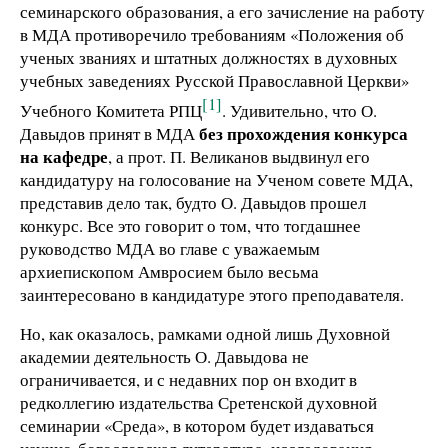
семинарского образования, а его зачисление на работу
в МДА противоречило требованиям «Положения об
ученых званиях и штатных должностях в духовных
учебных заведениях Русской Православной Церкви»
[1]
Учебного Комитета РПЦ
. Удивительно, что О.
без прохождения конкурса
Давыдов принят в МДА
на кафедре
, а прот. П. Великанов выдвинул его
кандидатуру на голосование на Ученом совете МДА,
представив дело так, будто О. Давыдов прошел
конкурс. Все это говорит о том, что тогдашнее
руководство МДА во главе с уважаемым
архиепископом Амвросием было весьма
заинтересовано в кандидатуре этого преподавателя.
Но, как оказалось, рамками одной лишь Духовной
академии деятельность О. Давыдова не
ограничивается, и с недавних пор он входит в
редколлегию издательства Сретенской духовной
семинарии «Среда», в котором будет издаваться