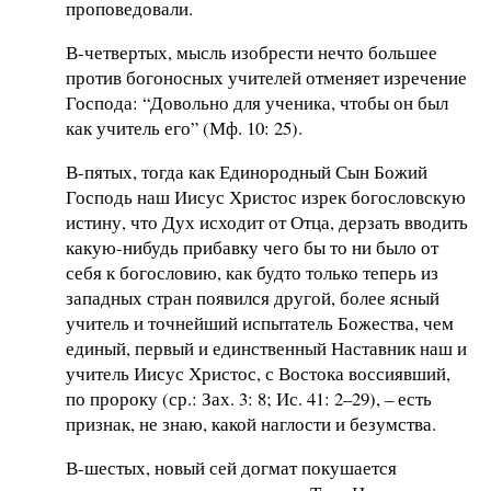
проповедовали.
В-четвертых, мысль изобрести нечто большее
против богоносных учителей отменяет изречение
Господа: “Довольно для ученика, чтобы он был
как учитель его” (Мф. 10: 25).
В-пятых, тогда как Единородный Сын Божий
Господь наш Иисус Христос изрек богословскую
истину, что Дух исходит от Отца, дерзать вводить
какую-нибудь прибавку чего бы то ни было от
себя к богословию, как будто только теперь из
западных стран появился другой, более ясный
учитель и точнейший испытатель Божества, чем
единый, первый и единственный Наставник наш и
учитель Иисус Христос, с Востока воссиявший,
по пророку (ср.: Зах. 3: 8; Ис. 41: 2–29), – есть
признак, не знаю, какой наглости и безумства.
В-шестых, новый сей догмат покушается