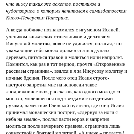
что вижу таких же аскетов, постников и
чудотворцев, о которых начитался в самиздатовском
Киево-Печерском Патерике.
А когда поближе познакомился с игуменом Исаией,
учеником кавказских отшельников и делателем
Иисусовой молитвы, вовсе не удивился, полагая, что
уважающий себя монах должен спать в дуплах
деревьев, питаться травой и молиться ночи напролет.
Помнится, как раз в тот период, прочтя «Откровенные
рассказы странника», взялся и я за Иисусову молитву и
ночные бдения. После чего отец Исаия строго-
настрого запретил мне на исповеди такое
«подвижничество», рассказав, как одного молодого
монаха, молившегося под звездами с воздетыми
руками, наместник Глинской пустыни, где отец Исаия
принимал монашеский постриг, «сдернул за ноги с
неба на землю», послал пасти коров и запретил
молиться после вечернего правила, ограничив лишь
совместной с братией молитвой. «А иначе – прелесть!