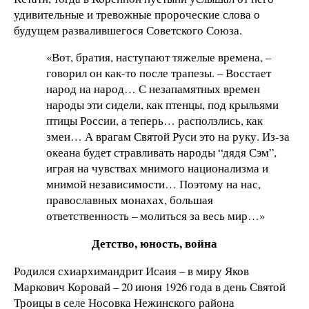
удивительные и тревожные пророческие слова о
будущем развалившегося Советского Союза.
«Вот, братия, наступают тяжелые времена, –
говорил он как-то после трапезы. – Восстает
народ на народ… С незапамятных времен
народы эти сидели, как птенцы, под крыльями
птицы России, а теперь… расползлись, как
змеи… А врагам Святой Руси это на руку. Из-за
океана будет стравливать народы “дядя Сэм”,
играя на чувствах мнимого национализма и
мнимой независимости… Поэтому на нас,
православных монахах, большая
ответственность – молиться за весь мир…»
Детство, юность, война
Родился схиархимандрит Исаия – в миру Яков
Маркович Коровай – 20 июня 1926 года в день Святой
Троицы в селе Носовка Нежинского района