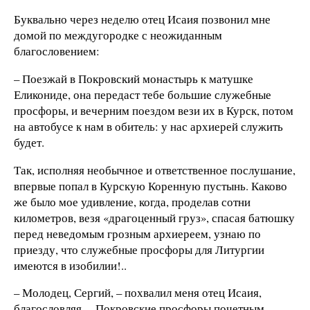
Буквально через неделю отец Исаия позвонил мне
домой по междугородке с неожиданным
благословением:
– Поезжай в Покровский монастырь к матушке
Еликониде, она передаст тебе большие служебные
просфоры, и вечерним поездом вези их в Курск, потом
на автобусе к нам в обитель: у нас архиерей служить
будет.
Так, исполняя необычное и ответственное послушание,
впервые попал в Курскую Коренную пустынь. Каково
же было мое удивление, когда, проделав сотни
километров, везя «драгоценный груз», спасая батюшку
перед неведомым грозным архиереем, узнаю по
приезду, что служебные просфоры для Литургии
имеются в изобилии!..
– Молодец, Сергий, – похвалил меня отец Исаия,
благословляя. – Покровские просфоры почетным