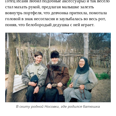
(отец Исаия любил подобные аксессуары) и так весело
стал махать рукой, предлагая малышке залезть
вовнутрь портфеля, что девчонка притихла, помотала
головой в знак несогласия и заулыбалась во весь рот,
поняв, что белобородый дедушка с ней играет.
В скиту родной Носовки, где родился батюшка