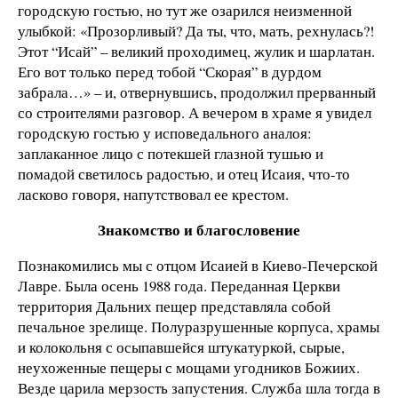
городскую гостью, но тут же озарился неизменной
улыбкой: «Прозорливый? Да ты, что, мать, рехнулась?!
Этот “Исай” – великий проходимец, жулик и шарлатан.
Его вот только перед тобой “Скорая” в дурдом
забрала…» – и, отвернувшись, продолжил прерванный
со строителями разговор. А вечером в храме я увидел
городскую гостью у исповедального аналоя:
заплаканное лицо с потекшей глазной тушью и
помадой светилось радостью, и отец Исаия, что-то
ласково говоря, напутствовал ее крестом.
Знакомство и благословение
Познакомились мы с отцом Исаией в Киево-Печерской
Лавре. Была осень 1988 года. Переданная Церкви
территория Дальних пещер представляла собой
печальное зрелище. Полуразрушенные корпуса, храмы
и колокольня с осыпавшейся штукатуркой, сырые,
неухоженные пещеры с мощами угодников Божиих.
Везде царила мерзость запустения. Служба шла тогда в