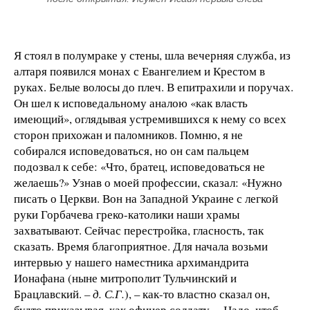
Я стоял в полумраке у стены, шла вечерняя служба, из
алтаря появился монах с Евангелием и Крестом в
руках. Белые волосы до плеч. В епитрахили и поручах.
Он шел к исповедальному аналою «как власть
имеющий», оглядывая устремившихся к нему со всех
сторон прихожан и паломников. Помню, я не
собирался исповедоваться, но он сам пальцем
подозвал к себе: «Что, братец, исповедоваться не
желаешь?» Узнав о моей профессии, сказал: «Нужно
писать о Церкви. Вон на Западной Украине с легкой
руки Горбачева греко-католики наши храмы
захватывают. Сейчас перестройка, гласность, так
сказать. Время благоприятное. Для начала возьми
интервью у нашего наместника архимандрита
Ионафана (ныне митрополит Тульчинский и
Брацлавский.
– д. С.Г.
), – как-то властно сказал он,
будто приказывая, как офицер солдату. – Надо, чтоб