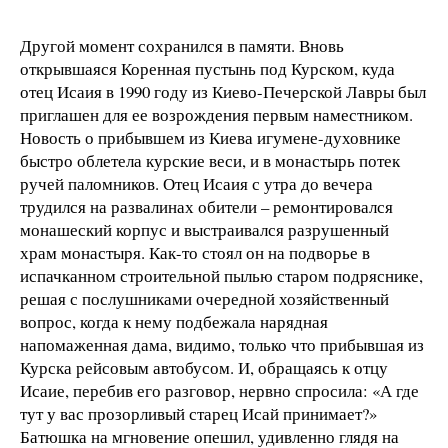
Другой момент сохранился в памяти. Вновь
открывшаяся Коренная пустынь под Курском, куда
отец Исаия в 1990 году из Киево-Печерской Лавры был
приглашен для ее возрождения первым наместником.
Новость о прибывшем из Киева игумене-духовнике
быстро облетела курские веси, и в монастырь потек
ручей паломников. Отец Исаия с утра до вечера
трудился на развалинах обители – ремонтировался
монашеский корпус и выстраивался разрушенный
храм монастыря. Как-то стоял он на подворье в
испачканном строительной пылью старом подряснике,
решая с послушниками очередной хозяйственный
вопрос, когда к нему подбежала нарядная
напомаженная дама, видимо, только что прибывшая из
Курска рейсовым автобусом. И, обращаясь к отцу
Исаие, перебив его разговор, нервно спросила: «А где
тут у вас прозорливый старец Исай принимает?»
Батюшка на мгновение опешил, удивленно глядя на