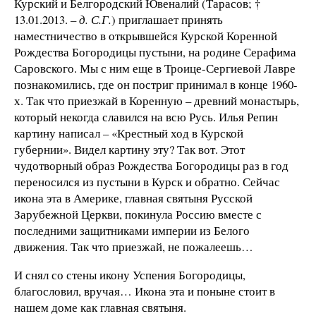
Курский и Белгородский Ювеналий (Тарасов; †
13.01.2013.
– д. С.Г.
) приглашает принять
наместничество в открывшейся Курской Коренной
Рождества Богородицы пустыни, на родине Серафима
Саровского. Мы с ним еще в Троице-Сергиевой Лавре
познакомились, где он постриг принимал в конце 1960-
х. Так что приезжай в Коренную – древний монастырь,
который некогда славился на всю Русь. Илья Репин
картину написал – «Крестный ход в Курской
губернии». Видел картину эту? Так вот. Этот
чудотворный образ Рождества Богородицы раз в год
переносился из пустыни в Курск и обратно. Сейчас
икона эта в Америке, главная святыня Русской
Зарубежной Церкви, покинула Россию вместе с
последними защитниками империи из Белого
движения. Так что приезжай, не пожалеешь…
И снял со стены икону Успения Богородицы,
благословил, вручая… Икона эта и поныне стоит в
нашем доме как главная святыня.