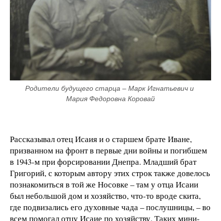
Родители будущего старца – Марк Игнатьевич и 
Мария Федоровна Коровай
Рассказывал отец Исаия и о старшем брате Иване,
призванном на фронт в первые дни войны и погибшем
в 1943-м при форсировании Днепра. Младший брат
Григорий, с которым автору этих строк также довелось
познакомиться в той же Носовке – там у отца Исаии
был небольшой дом и хозяйство, что-то вроде скита,
где подвизались его духовные чада – послушницы, – во
всем помогал отцу Исаие по хозяйству. Таких мини-