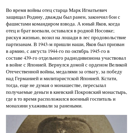
Во время войны отец старца Марк Игнатьевич
защищал Родину, дважды был ранен, закончил бои с
фашистами командиром взвода. А юный Яков, когда
отец и брат воевали, оставался в родной Носовке;
рискуя жизнью, возил на лошади в лес продовольствие
партизанам. В 1943-м пришли наши, Яков был призван
в армию, с августа 1944-го по октябрь 1945-го в
составе 439-го отдельного радиодивизиона участвовал
в войне с Японией. Вернулся домой с орденом Великой
Отечественной войны, медалями за отвагу, за победу
над Германией и милитаристской Японией. Кстати,
тогда, еще не думая о монашестве, пересылал
получаемые деньги в киевский Покровский монастырь,
где в то время расположился военный госпиталь и
монахини ухаживали за ранеными.