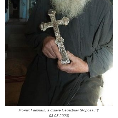
Монах Гавриил, в схиме Серафим (Коровай;† 
03.05.2020)