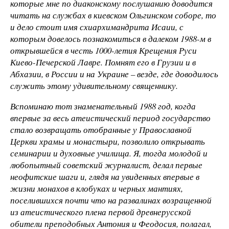
которые мне по диаконскому послушанию доводится
читать на службах в киевском Ольгинском соборе, то
и дело стоит имя схиархимандрита Исаии, с
которым довелось познакомиться в далеком 1988-м в
открывшейся в честь 1000-летия Крещения Руси
Киево-Печерской Лавре. Помнят его в Грузии и в
Абхазии, в России и на Украине – везде, где доводилось
служить этому удивительному священнику.
Вспоминаю тот знаменательный 1988 год, когда
впервые за весь атеистический период государство
стало возвращать отобранные у Православной
Церкви храмы и монастыри, позволило открывать
семинарии и духовные училища. Я, тогда молодой и
любопытный советский журналист, делал первые
неофитские шаги и, глядя на увиденных впервые в
жизни монахов в клобуках и черных мантиях,
поселившихся почти что на развалинах возращенной
из атеистического плена первой древнерусской
обители преподобных Антония и Феодосия, полагал,