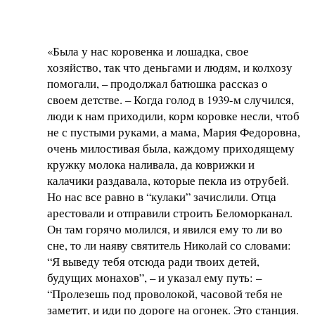
«Была у нас коровенка и лошадка, свое
хозяйство, так что деньгами и людям, и колхозу
помогали, – продолжал батюшка рассказ о
своем детстве. – Когда голод в 1939-м случился,
люди к нам приходили, корм коровке несли, чтоб
не с пустыми руками, а мама, Мария Федоровна,
очень милостивая была, каждому приходящему
кружку молока наливала, да коврижки и
калачики раздавала, которые пекла из отрубей.
Но нас все равно в “кулаки” зачислили. Отца
арестовали и отправили строить Беломорканал.
Он там горячо молился, и явился ему то ли во
сне, то ли наяву святитель Николай со словами:
“Я выведу тебя отсюда ради твоих детей,
будущих монахов”, – и указал ему путь: –
“Пролезешь под проволокой, часовой тебя не
заметит, и иди по дороге на огонек. Это станция.