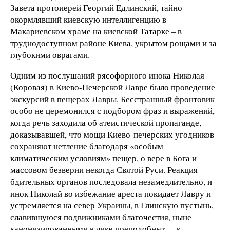
Завета протоиерей Георгий Едлинский, тайно
окормлявший киевскую интеллигенцию в
Макариевском храме на киевской Татарке – в
труднодоступном районе Киева, укрытом рощами и за
глубокими оврагами.
Одним из послушаний рясофорного инока Николая
(Коровая) в Киево-Печерской Лавре было проведение
экскурсий в пещерах Лавры. Бесстрашный фронтовик
особо не церемонился с подбором фраз и выражений,
когда речь заходила об атеистической пропаганде,
доказывавшей, что мощи Киево-печерских угодников
сохраняют нетление благодаря «особым
климатическим условиям» пещер, о вере в Бога и
массовом безверии некогда Святой Руси. Реакция
бдительных органов последовала незамедлительно, и
инок Николай во избежание ареста покидает Лавру и
устремляется на север Украины, в Глинскую пустынь,
славившуюся подвижниками благочестия, ныне
канонизированными в лике преподобных, – к