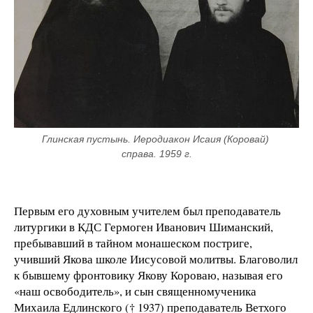
Глинская пустынь. Иеродиакон Исаия (Коровай) 
справа. 1959 г.
Первым его духовным учителем был преподаватель
литургики в КДС Гермоген Иванович Шиманский,
пребывавший в тайном монашеском постриге,
учивший Якова школе Иисусовой молитвы. Благоволил
к бывшему фронтовику Якову Короваю, называя его
«наш освободитель», и сын священномученика
Михаила Едлинского († 1937) преподаватель Ветхого