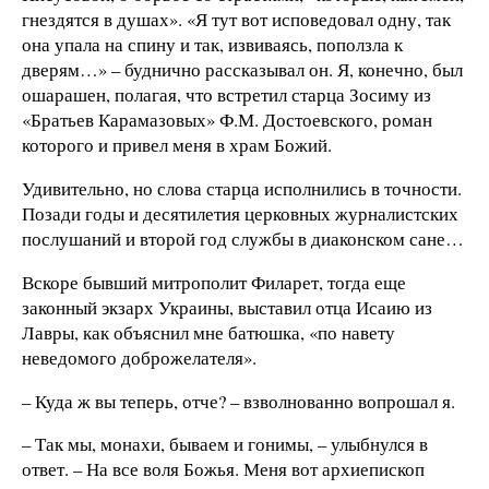
гнездятся в душах». «Я тут вот исповедовал одну, так
она упала на спину и так, извиваясь, поползла к
дверям…» – буднично рассказывал он. Я, конечно, был
ошарашен, полагая, что встретил старца Зосиму из
«Братьев Карамазовых» Ф.М. Достоевского, роман
которого и привел меня в храм Божий.
Удивительно, но слова старца исполнились в точности.
Позади годы и десятилетия церковных журналистских
послушаний и второй год службы в диаконском сане…
Вскоре бывший митрополит Филарет, тогда еще
законный экзарх Украины, выставил отца Исаию из
Лавры, как объяснил мне батюшка, «по навету
неведомого доброжелателя».
– Куда ж вы теперь, отче? – взволнованно вопрошал я.
– Так мы, монахи, бываем и гонимы, – улыбнулся в
ответ. – На все воля Божья. Меня вот архиепископ