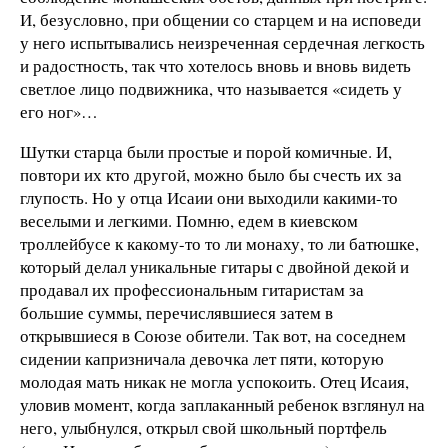
И, безусловно, при общении со старцем и на исповеди
у него испытывались неизреченная сердечная легкость
и радостность, так что хотелось вновь и вновь видеть
светлое лицо подвижника, что называется «сидеть у
его ног»…
Шутки старца были простые и порой комичные. И,
повтори их кто другой, можно было бы счесть их за
глупость. Но у отца Исаии они выходили какими-то
веселыми и легкими. Помню, едем в киевском
троллейбусе к какому-то то ли монаху, то ли батюшке,
который делал уникальные гитары с двойной декой и
продавал их профессиональным гитаристам за
большие суммы, перечислявшиеся затем в
открывшиеся в Союзе обители. Так вот, на соседнем
сидении капризничала девочка лет пяти, которую
молодая мать никак не могла успокоить. Отец Исаия,
уловив момент, когда заплаканный ребенок взглянул на
него, улыбнулся, открыл свой школьный портфель