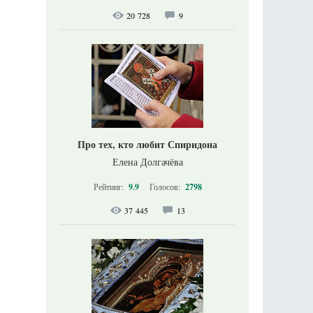
20 728
9
Про тех, кто любит Спиридона
Елена Долгачёва
Рейтинг:
9.9
Голосов:
2798
37 445
13