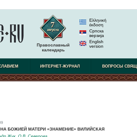
Ελληνική
έκδοση
Српска
верзиjа
English
Православный
version
календарь
СЛАВИЕМ
ИНТЕРНЕТ-ЖУРНАЛ
ВОПРОСЫ СВЯЩ
09
НА БОЖИЕЙ МАТЕРИ «ЗНАМЕНИЕ» ВИЛИЙСКАЯ
др Жук, О.В. Северова