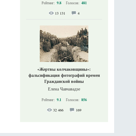
Рейтинг:
9.8
Голосов:
481
13 131
4
«Жертвы колчаковщины»:
фальсификация фотографий времен
Гражданской войны
Елена Чавчавадзе
Рейтинг:
9.1
Голосов:
856
32 466
169