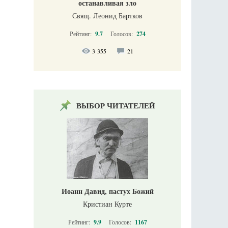
останавливая зло
Свящ. Леонид Бартков
Рейтинг:
9.7
Голосов:
274
3 355
21
ВЫБОР ЧИТАТЕЛЕЙ
Иоанн Давид, пастух Божий
Кристиан Курте
Рейтинг:
9.9
Голосов:
1167