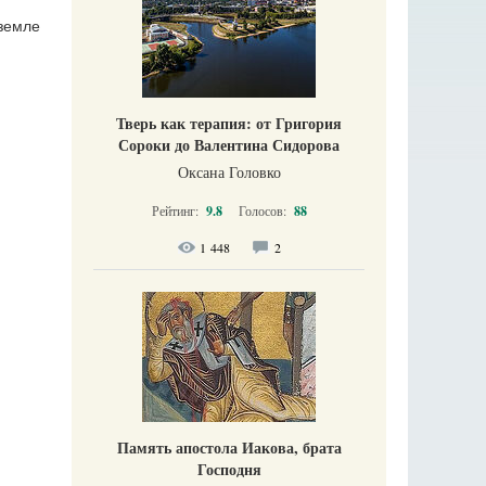
 земле
Тверь как терапия: от Григория
Сороки до Валентина Сидорова
Оксана Головко
Рейтинг:
9.8
Голосов:
88
1 448
2
Память апостола Иакова, брата
Господня