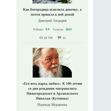
Как Богородица исцелила девочку, а
потом пришла к ней домой
Дмитрий Злодорев
Рейтинг:
9.9
Голосов:
2015
23 735
11
«Его весь народ любил». К 100-летию
со дня рождения митрополита
Нижегородского и Арзамасского
Николая (Кутепова)
Надежда Муравьева