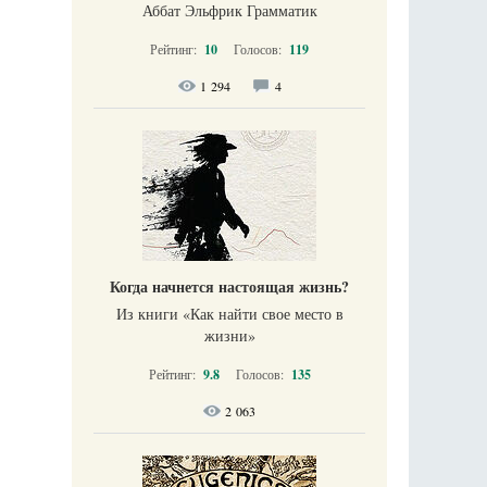
Аббат Эльфрик Грамматик
Рейтинг:
10
Голосов:
119
1 294
4
Когда начнется настоящая жизнь?
Из книги «Как найти свое место в
жизни​»
Рейтинг:
9.8
Голосов:
135
2 063