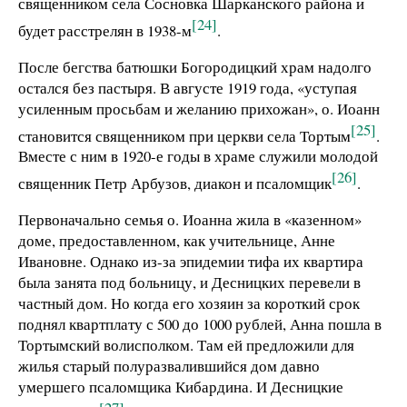
священником села Сосновка Шарканского района и
[24]
будет расстрелян в 1938-м
.
После бегства батюшки Богородицкий храм надолго
остался без пастыря. В августе 1919 года, «уступая
усиленным просьбам и желанию прихожан», о. Иоанн
[25]
становится священником при церкви села Тортым
.
Вместе с ним в 1920-е годы в храме служили молодой
[26]
священник Петр Арбузов, диакон и псаломщик
.
Первоначально семья о. Иоанна жила в «казенном»
доме, предоставленном, как учительнице, Анне
Ивановне. Однако из-за эпидемии тифа их квартира
была занята под больницу, и Десницких перевели в
частный дом. Но когда его хозяин за короткий срок
поднял квартплату с 500 до 1000 рублей, Анна пошла в
Тортымский волисполком. Там ей предложили для
жилья старый полуразвалившийся дом давно
умершего псаломщика Кибардина. И Десницкие