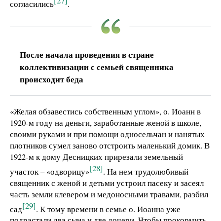
[27]
согласились
.
После начала проведения в стране
коллективизации с семьей священника
происходит беда
«Желая обзавестись собственным углом», о. Иоанн в
1920-м году на деньги, заработанные женой в школе,
своими руками и при помощи односельчан и нанятых
плотников сумел заново отстроить маленький домик. В
1922-м к дому Десницких прирезали земельный
[28]
участок – «одворицу»
. На нем трудолюбивый
священник с женой и детьми устроил пасеку и засеял
часть земли клевером и медоносными травами, разбил
[29]
сад
. К тому времени в семье о. Иоанна уже
подрастали два сына и две дочери. Чтобы прокормить