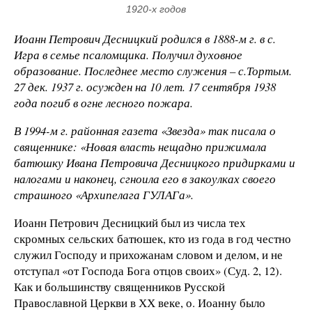
1920-х годов
Иоанн Петрович Десницкий родился в 1888-м г. в с.
Игра в семье псаломщика. Получил духовное
образование. Последнее место служения – с.Тортым.
27 дек. 1937 г. осужден на 10 лет. 17 сентября 1938
года погиб в огне лесного пожара.
В 1994-м г. районная газета «Звезда» так писала о
священнике: «Новая власть нещадно прижимала
батюшку Ивана Петровича Десницкого придирками и
налогами и наконец, сгноила его в закоулках своего
страшного «Архипелага ГУЛАГа».
Иоанн Петрович Десницкий был из числа тех
скромных сельских батюшек, кто из года в год честно
служил Господу и прихожанам словом и делом, и не
отступал «от Господа Бога отцов своих» (Суд. 2, 12).
Как и большинству священников Русской
Православной Церкви в ХХ веке, о. Иоанну было