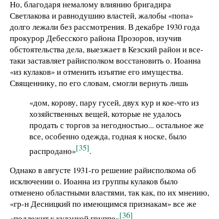
Но, благодаря немалому влиянию бригадира
Светлакова и равнодушию властей, жалобы «попа»
долго лежали без рассмотрения. В декабре 1930 года
прокурор Дебесского района Прозоров, изучив
обстоятельства дела, выезжает в Кезский район и все-
таки заставляет райисполком восстановить о. Иоанна
«из кулаков» и отменить изъятие его имущества.
Священнику, по его словам, смогли вернуть лишь
«дом, корову, пару гусей, двух кур и кое-что из
хозяйственных вещей, которые не удалось
продать с торгов за негодностью... остальное же
все, особенно одежда, годная к носке, было
[35]
распродано»
.
Однако в августе 1931-го решение райисполкома об
исключении о. Иоанна из группы кулаков было
отменено областными властями, так как, по их мнению,
«гр-н Десницкий по имеющимся признакам» все же
[36]
«подлежит к кулацкой группе»
.