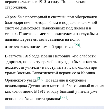
церкви начались в 1915-м году. По рассказам
старожилов,
«Храм был просторный и светлый, пол обогревался
благодаря печи, которая была в подвале, и сложной
системе дымоходов, выложенных под полом и в
стенах. Приезжая вместе с родителями на службы из
дальних деревень, дети садились на пол и
[20]
отогревались после зимней дороги…»
.
В августе 1915 года Иоанн Петрович, «по слабости
здоровья, по совету врачей вынужден был оставить
должность учителя» и поступить в псаломщики при
храме Зосимо-Савватиевской церкви села Коршик
[21]
Орловского уезда
. Поведение и служение
псаломщика Десницкого местный благочинный оценил
как «отличное». В 1917-м году бывший учитель уже
[22]
исполнял обязанности диакона
.