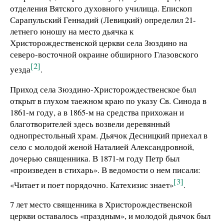
отделения Вятского духовного училища. Епископ
Сарапульский Геннадий (Левицкий) определил 21-
летнего юношу на место дьячка к
Христорождественской церкви села Зюздино на
северо-восточной окраине обширного Глазовского
[2]
уезда
.
Приход села Зюздино-Христорождественское был
открыт в глухом таежном краю по указу Св. Синода в
1861-м году, а в 1865-м на средства прихожан и
благотворителей здесь возвели деревянный
однопрестольный храм. Дьячок Десницкий приехал в
село с молодой женой Наталией Александровной,
дочерью священника. В 1871-м году Петр был
«произведен в стихарь». В ведомости о нем писали:
[3]
«Читает и поет порядочно. Катехизис знает»
.
7 лет место священника в Христорождественской
церкви оставалось «праздным», и молодой дьячок был