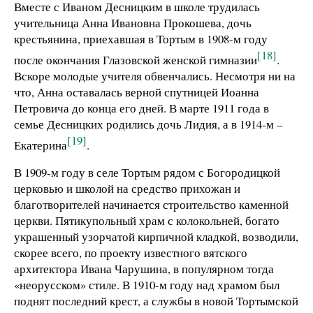
Вместе с Иваном Десницким в школе трудилась
учительница Анна Ивановна Прокошева, дочь
крестьянина, приехавшая в Тортым в 1908-м году
[18]
после окончания Глазовской женской гимназии
.
Вскоре молодые учителя обвенчались. Несмотря ни на
что, Анна оставалась верной спутницей Иоанна
Петровича до конца его дней. В марте 1911 года в
семье Десницких родились дочь Лидия, а в 1914-м –
[19]
Екатерина
.
В 1909-м году в селе Тортым рядом с Богородицкой
церковью и школой на средство прихожан и
благотворителей начинается строительство каменной
церкви. Пятикупольный храм с колокольней, богато
украшенный узорчатой кирпичной кладкой, возводили,
скорее всего, по проекту известного вятского
архитектора Ивана Чарушина, в популярном тогда
«неорусском» стиле. В 1910-м году над храмом был
поднят последний крест, а службы в новой Тортымской