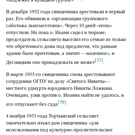
В декабре 1932 года священника арестовали в первый
раз. Его обвинили в «организации группового
саботажа льнозаготовок». Через 10 дней «попа»
отпустили. Но пока о. Иоанн сидел в тюрьме,
председатель сельсовета выселил его семью из только
что обретенного дома под предлогом, что раньше
здание было причтовым, а значит – «казенное», и
[37]
Десницким оно принадлежать не может
.
В марте 1933-го священника снова арестовывают
сотрудники ОГПУ по делу «Святого Никиты» –
местного удмурта-юродивого Никиты Ложкина.
Очевидно, улик против о. Иоанна найти не удалось, и
[38]
его отпускают без суда
.
4 ноября 1933 года Тортымский сельсовет
окончательно изъял дом священника «для
использования под культурно-просветительское