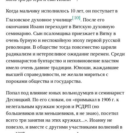
Когда мальчику исполнилось 10 лет, он поступает в
[10]
Глазовское духовное училище
. После его
окончания Иоанн переходит в Вятскую духовную
семинарию. Сын псаломщика приезжает в Вятку в
очень бурную и неспокойную эпоху первой русской
революции. В обществе тогда повсеместно царили
радикализм и нетерпеливое ожидание перемен. Среди
семинаристов бунтарство и неповиновение властям
имело очень давние традиции. Юноши, жаждавшие
высшей справедливости, не желали мириться с
пороками общества и государства.
Попал под влияние юных вольнодумцев и семинарист
Десницкий. По его словам, он «примыкал в 1906 г. к
нелегальным кружкам эсеров и РСДРП (но
большевиков или меньшевиков, я не знаю), посетил
всего три занятия на этих кружках...». Иоанну не
повезло, и вместе с другими участниками волнений в