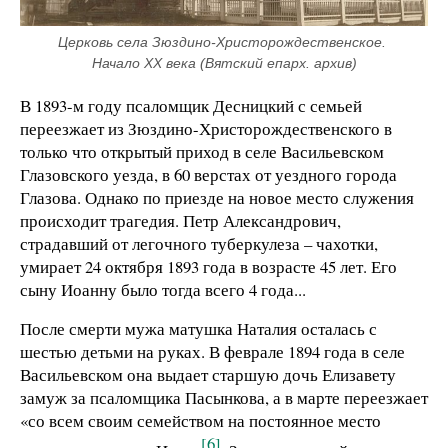
Церковь села Зюздино-Христорождественское. 
Начало ХХ века (Вятский епарх. архив)
В 1893-м году псаломщик Десницкий с семьей
переезжает из Зюздино-Христорождественского в
только что открытый приход в селе Васильевском
Глазовского уезда, в 60 верстах от уездного города
Глазова. Однако по приезде на новое место служения
происходит трагедия. Петр Александрович,
страдавший от легочного туберкулеза – чахотки,
умирает 24 октября 1893 года в возрасте 45 лет. Его
сыну Иоанну было тогда всего 4 года...
После смерти мужа матушка Наталия осталась с
шестью детьми на руках. В феврале 1894 года в селе
Васильевском она выдает старшую дочь Елизавету
замуж за псаломщика Пасынкова, а в марте переезжает
«со всем своим семейством на постоянное место
[6]