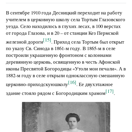
В сентябре 1910 года Десницкий переходит на работу
учителем в церковную школу села Тортым Глазовского
уезда. Село находилось в глухих лесах, в 100 верстах
от города Глазова, и в 20 – от станции Кез Пермской
[15]
железной дороги
. Приход села Тортым был открыт
по указу Св. Синода в 1861-м году. В 1865-м в селе
построили украшенную фронтоном с колоннами
деревянную церковь, освященную в честь Афонской
иконы Пресвятой Богородицы «Утоли мои печали». А в
1882-м году в селе открыли одноклассную смешанную
[16]
церковно-приходскуюшколу
. Ее двухэтажное
[17]
здание стояло рядом с Богородицким храмом
.