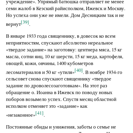
учреждение». Упрямый батюшка отправляет не менее
семи жалоб в Кезский райисполком, Ижевск и Москву.
Но успеха они уже не имели. Дом Десницким так и не
[39]
вернут
.
В январе 1933 года священнику, в довесок ко всем
неприятностям, спускают абсолютно нереальное
«твердое задание» на заготовку: центнера мяса, 15 кг
масла, сотни яиц, 10 кг шерсти, 15 кг меда, картофеля,
овощей, кожи, овчины, 1400 кубометров
[40]
лесоматериалов и 50 кг «утиля»
. В ноябре 1934-го
сельсовет снова спускают священнику «твердое
задание по дроволесозаготовкам». На этот раз
обращение о. Иоанна в Ижевск по поводу новых
поборов возымело успех. Спустя месяц областной
исполком отменяет это «задание» как
[41]
«незаконное»
.
Постоянные обиды и унижения, заботы о семье не