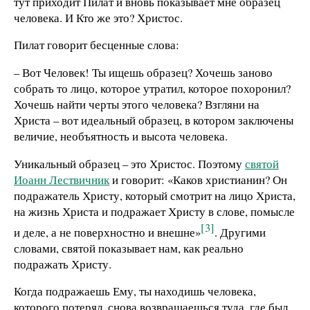
тут приходит Пилат и вновь показывает мне образец
человека. И Кто же это? Христос.
Пилат говорит бесценные слова:
– Вот Человек! Ты ищешь образец? Хочешь заново
собрать то лицо, которое утратил, которое похоронил?
Хочешь найти черты этого человека? Взгляни на
Христа – вот идеальный образец, в котором заключены
величие, необъятность и высота человека.
Уникальный образец – это Христос. Поэтому
святой
Иоанн Лествичник
и говорит: «Каков христианин? Он
подражатель Христу, который смотрит на лицо Христа,
на жизнь Христа и подражает Христу в слове, помысле
[3]
и деле, а не поверхностно и внешне»
. Другими
словами, святой показывает нам, как реально
подражать Христу.
Когда подражаешь Ему, ты находишь человека,
которого потерял, снова возвращаешься туда, где был