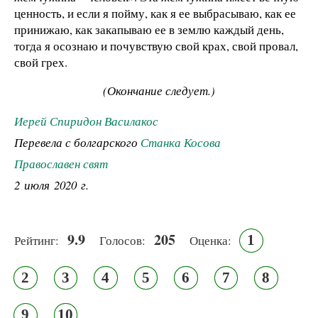
ценность, и если я пойму, как я ее выбрасываю, как ее
принижаю, как закапываю ее в землю каждый день,
тогда я осознаю и почувствую свой крах, свой провал,
свой грех.
(Окончание следует.)
Иерей Спиридон Василакос
Перевела с болгарского
Станка Косова
Православен свят
2 июля 2020 г.
9.9
205
1
Рейтинг:
Голосов:
Оценка:
2
3
4
5
6
7
8
9
10