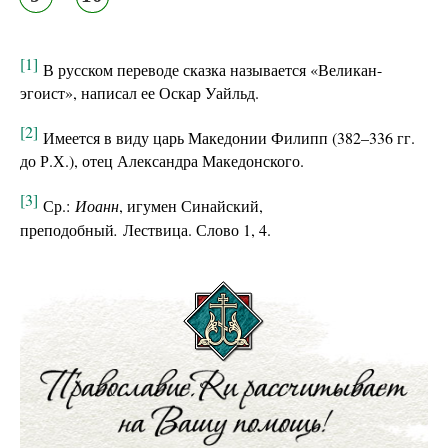
[1]
В русском переводе сказка называется «Великан-
эгоист», написал ее Оскар Уайльд.
[2]
Имеется в виду царь Македонии Филипп (382–336 гг.
до Р.Х.), отец Александра Македонского.
[3]
Ср.:
Иоанн
, игумен Синайский,
преподобный
.
Лествица. Слово 1, 4.