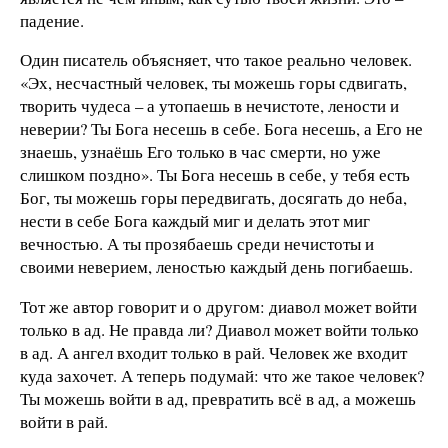
падение.
Один писатель объясняет, что такое реально человек.
«Эх, несчастный человек, ты можешь горы сдвигать,
творить чудеса – а утопаешь в нечистоте, лености и
неверии? Ты Бога несешь в себе. Бога несешь, а Его не
знаешь, узнаёшь Его только в час смерти, но уже
слишком поздно». Ты Бога несешь в себе, у тебя есть
Бог, ты можешь горы передвигать, досягать до неба,
нести в себе Бога каждый миг и делать этот миг
вечностью. А ты прозябаешь среди нечистоты и
своими неверием, леностью каждый день погибаешь.
Тот же автор говорит и о другом: диавол может войти
только в ад. Не правда ли? Диавол может войти только
в ад. А ангел входит только в рай. Человек же входит
куда захочет. А теперь подумай: что же такое человек?
Ты можешь войти в ад, превратить всё в ад, а можешь
войти в рай.