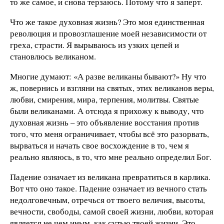
то же самое, и снова терзаюсь. Потому что я заперт.
Что же такое духовная жизнь? Это моя единственная
революция и провозглашение моей независимости от
греха, страсти. Я вырываюсь из узких цепей и
становлюсь великаном.
Многие думают: «А разве великаны бывают?» Ну что
ж, повернись и взгляни на святых, этих великанов веры,
любви, смирения, мира, терпения, молитвы. Святые
были великанами. А отсюда я прихожу к выводу, что
духовная жизнь – это объявление восстания против
того, что меня ограничивает, чтобы всё это разорвать,
вырваться и начать свое восхождение в то, чем я
реально являюсь, в то, что мне реально определил Бог.
Падение означает из великана превратиться в карлика.
Вот что оно такое. Падение означает из вечного стать
недолговечным, отречься от твоего величия, высоты,
вечности, свободы, самой своей жизни, любви, которая
является не чем иным, как сутью твоей жизни. Это –