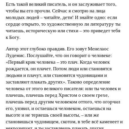
Есть такой великий писатель, и он заслуживает того,
чтобы вы его прочли. Сейчас я смотрю на лица
молодых людей – читайте, дети! И знайте одно: если
сердце открыто, то художественную ли литературу ты
читаешь, историческую или стихи – это приведет тебя
к Богу.
Автор этот глубоко правдив. Его зовут Менелаос
Лудемис. Послушайте, что он говорит о человеке:
«Первый крик человека – это плач. Когда человек
рождается, он плачет. Потом люди или становятся
людьми и плачут, или становятся чудовищами и
заставляют плакать других». Таково определение
человека от этого великого писателя: или ты человек и
плачешь, плачешь перед Христом о своем грехе,
плачешь перед другим человеком оттого, что огорчил
его, уязвил, и остаешься человеком, остаешься на
высоте и не теряешь своей высоты, – или же
становишься чудовищем, скотом, в тебе всё каменеет и
некрозирует, и ты заставляешь плакать других.