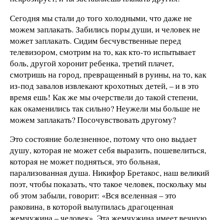
Сегодня мы стали до того холодными, что даже не
можем заплакать. Забились поры души, и человек не
может заплакать. Сидим бесчувственные перед
телевизором, смотрим на то, как кто-то испытывает
боль, другой хоронит ребенка, третий плачет,
смотришь на город, превращенный в руины, на то, как
из-под завалов извлекают крохотных детей, – и в это
время ешь! Как же мы очерствели до такой степени,
как окаменились так сильно? Неужели мы больше не
можем заплакать? Посочувствовать другому?
Это состояние болезненное, потому что оно выдает
душу, которая не может себя выразить, пошевелиться,
которая не может подняться, это больная,
парализованная душа. Никифор Бретакос, наш великий
поэт, чтобы показать, что такое человек, поскольку мы
об этом забыли, говорит: «Вся вселенная – это
раковина, в которой вылупилась драгоценная
жемчужина – человек». Эта жемчужина имеет вечную