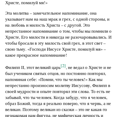
Христе, помилуй мя!»
Эта молитва – замечательное напоминание, она
указывает нам на наш мрак и грех, с одной стороны, и
на любовь и милость Христа – с другой. Это
непрестанное напоминание о том, чтобы мы помнили о
Христе, Его милости и никогда не разочаровывались. И
чтобы бросали в эту милость свой грех, в этот свет –
свою тьму. «Господи Иисусе Христе, помилуй мя» –
какое прекрасное напоминание!
[2]
Филипп II, этот великий царь
, не ведал о Христе и не
был учеником святых отцов, но постоянно повторял,
напоминая себе: «Помни, что ты человек!» Как мы
непрестанно произносим молитву Иисусову, Филипп в
своей мудрости и опыте повторял эти слова. То есть не
забывай, что ты человек. Когда забуду, что я человек,
образ Божий, тогда я реально поверю, что я червь, а не
великан. Поэтому великан из сказки – это не какая-то
незнакомая нам фигура, не мифическая личность и