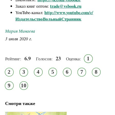
trade@vsbook.ru
Заказ книг оптом:
http://www.youtube.com/c/
YouTube-канал:
ИздательствоВольныйСтранник
Мария Минаева
3 июля 2020 г.
6.9
23
1
Рейтинг:
Голосов:
Оценка:
2
3
4
5
6
7
8
9
10
Смотри также