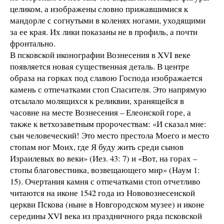
целиком, а изображены словно прижавшимися к
мандорле с согнутыми в коленях ногами, уходящими
за ее края. Их лики показаны не в профиль, а почти
фронтально.
В псковской иконографии Вознесения в XVI веке
появляется новая существенная деталь. В центре
образа на горках под славою Господа изображается
камень с отпечатками стоп Спасителя. Это напрямую
отсылало молящихся к реликвии, хранящейся в
часовне на месте Вознесения – Елеонской горе, а
также к ветхозаветным пророчествам: «И сказал мне:
сын человеческий! Это место престола Моего и место
стопам ног Моих, где Я буду жить среди сынов
Израилевых во веки» (Иез. 43: 7) и «Вот, на горах –
стопы благовестника, возвещающего мир» (Наум 1:
15). Очертания камня с отпечатками стоп отчетливо
читаются на иконе 1542 года из Нововознесенской
церкви Пскова (ныне в Новгородском музее) и иконе
середины XVI века из праздничного ряда псковской