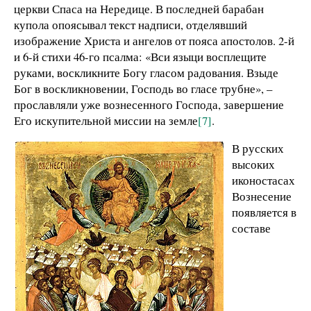
церкви Спаса на Нередице. В последней барабан
купола опоясывал текст надписи, отделявший
изображение Христа и ангелов от пояса апостолов. 2-й
и 6-й стихи 46-го псалма: «Вси языци восплещите
руками, воскликните Богу гласом радования. Взыде
Бог в воскликновении, Господь во гласе трубне», –
прославляли уже вознесенного Господа, завершение
Его искупительной миссии на земле
[7]
.
В русских
высоких
иконостасах
Вознесение
появляется в
составе