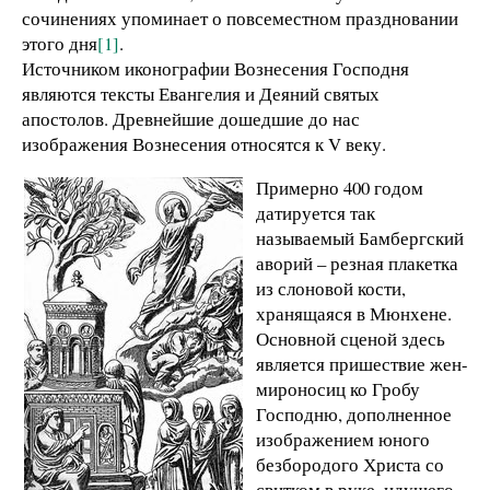
сочинениях упоминает о повсеместном праздновании
этого дня
[1]
.
Источником иконографии Вознесения Господня
являются тексты Евангелия и Деяний святых
апостолов. Древнейшие дошедшие до нас
изображения Вознесения относятся к V веку.
Примерно 400 годом
датируется так
называемый Бамбергский
аворий – резная плакетка
из слоновой кости,
хранящаяся в Мюнхене.
Основной сценой здесь
является пришествие жен-
мироносиц ко Гробу
Господню, дополненное
изображением юного
безбородого Христа со
свитком в руке, идущего