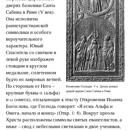
дверях базилики Санта
Сабина в Риме (V век).
Она исполнена
раннехристианской
символики и особого
вероучительного
характера. Юный
Спаситель со свитком в
левой руке изображен
стоящим в круглом
медальоне, сплетенном
будто из лавровых ветвей.
По сторонам от Него –
Вознесение Господне. V в. Деталь резных
дверей церкви Санта Сабина в Риме
крупные буквы α (альфа)
и ω (омега), отсылающие к тексту Откровения Иоанна
Богослова, где Господь говорит: «Я есмь Альфа и
Омега, начало и конец» (Откр. 1: 8). Вокруг ореола
Христа расположены символы святых евангелистов, а
ниже – свод с небесными светилами и двое учеников,