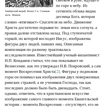
по горе к небу. Из
сегмента облака видна
Бамбергский аворий. Начало V в. Слоновая
кость. Мюнхен
десница Бога, которая
словно «втягивает» Спасителя на небо. Движение
Христа достаточно порывисто: левая нога согнута, а
правая далеко отставлена назад. Под ступенчатой
горкой, по которой восходит Иисус, изображены
фигуры двух людей, павших ниц. Описанная
композиция по-разному трактовалась
исследователями. Известнейший ученый-византинист
Н.П. Кондаков считал, что она показывает не
Вознесение, как это утверждал Н.В. Покровский, а сам
момент Воскресения Христа
[2]
. Фигуры у подножия
горы он понимал как изображения двух поверженных
римских стражей, а не учеников Господа, так как
последних должно было быть двенадцать. Стоит,
однако, отметить, что в христианском искусстве
изображение самого главного момента Евангельской
истории – момента Воскресения – отсутствует, его не