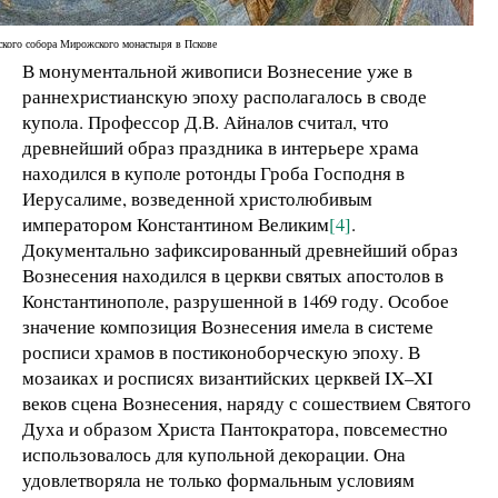
ского собора Мирожского монастыря в Пскове
В монументальной живописи Вознесение уже в
раннехристианскую эпоху располагалось в своде
купола. Профессор Д.В. Айналов считал, что
древнейший образ праздника в интерьере храма
находился в куполе ротонды Гроба Господня в
Иерусалиме, возведенной христолюбивым
императором Константином Великим
[4]
.
Документально зафиксированный древнейший образ
Вознесения находился в церкви святых апостолов в
Константинополе, разрушенной в 1469 году. Особое
значение композиция Вознесения имела в системе
росписи храмов в постиконоборческую эпоху. В
мозаиках и росписях византийских церквей IX–XI
веков сцена Вознесения, наряду с сошествием Святого
Духа и образом Христа Пантократора, повсеместно
использовалось для купольной декорации. Она
удовлетворяла не только формальным условиям