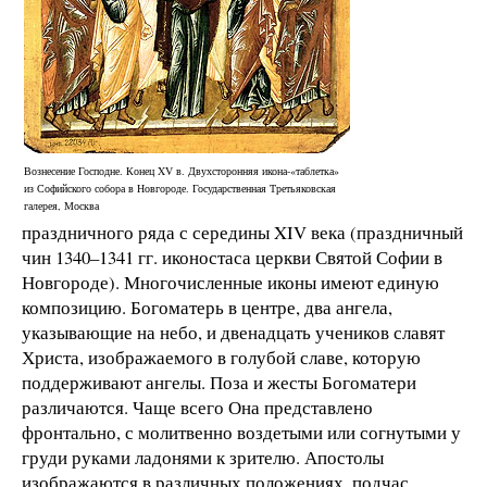
Вознесение Господне. Конец XV в. Двухсторонняя икона-«таблетка»
из Софийского собора в Новгороде. Государственная Третьяковская
галерея, Москва
праздничного ряда с середины XIV века (праздничный
чин 1340–1341 гг. иконостаса церкви Святой Софии в
Новгороде). Многочисленные иконы имеют единую
композицию. Богоматерь в центре, два ангела,
указывающие на небо, и двенадцать учеников славят
Христа, изображаемого в голубой славе, которую
поддерживают ангелы. Поза и жесты Богоматери
различаются. Чаще всего Она представлено
фронтально, с молитвенно воздетыми или согнутыми у
груди руками ладонями к зрителю. Апостолы
изображаются в различных положениях, подчас