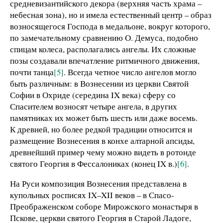
средневизантийского декора (верхняя часть храма –
небесная зона), но и имела естественный центр – образ
возносящегося Господа в медальоне, вокруг которого,
по замечательному сравнению О. Демуса, подобно
спицам колеса, располагались ангелы. Их сложные
позы создавали впечатление ритмичного движения,
почти танца
[5]
. Всегда четное число ангелов могло
быть различным: в Вознесении из церкви Святой
Софии в Охриде (середина IX века) сферу со
Спасителем возносят четыре ангела, в других
памятниках их может быть шесть или даже восемь.
К древней, но более редкой традиции относится и
размещение Вознесения в конхе алтарной апсиды,
древнейший пример чему можно видеть в ротонде
святого Георгия в Фессалониках (конец IX в.)
[6]
.
На Руси композиция Вознесения представлена в
купольных росписях IX–XII веков – в Спасо-
Преображенском соборе Мирожского монастыря в
Пскове, церкви святого Георгия в Старой Ладоге,