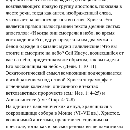
возглавляющего правую группу апостолов, показана в
жесте речи, тогда как ангел, изображенный слева,
указывает на возносящегося во славе Христа. Это
является прямой иллюстрацией текста Деяний святых
апостолов: «И когда они смотрели в небо, во время
восхождения Его, вдруг предстали им два мужа в
белой одежде и сказали: мужи Галилейские! Что вы
стоите и смотрите на небо? Сей Иисус, вознесшийся от
вас на небо, придет таким же образом, как вы видели
Его восходящим на небо». (Деян. 1: 10–11).
Эсхатологический смысл композиции подчеркивается
и изображением под славой Христа тетраморфа с
огненными колесами, описанного в текстах
ветхозаветных пророчеств (см.: Иез. 1: 4–25) и
Апокалипсисе (см.: Откр. 4: 7–8).
На одной из паломнических ампул, хранящихся в
сокровищнице собора в Монце (VI–VII вв.), Христос,
возносимый ангелами, представлен сидящим на
престоле, тогда как в рассмотренных выше памятниках