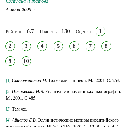
Светлана Липатова
4 июня 2008 г.
6.7
130
1
Рейтинг:
Голосов:
Оценка:
2
3
4
5
6
7
8
9
10
[1]
Скабалланович М
. Толковый Типикон. М., 2004. С. 263.
[2]
Покровский Н.В.
Евангелие в памятниках иконографии.
М., 2001. С.485.
[3]
Там же.
[4]
Айналов Д.В.
Эллинистические мотивы византийского
искусства // Записки ИРАО. СПб., 1901. Т. 12. Вып. 3–4. С.