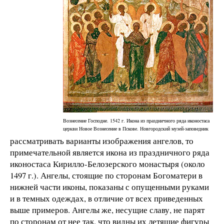
Вознесение Господне. 1542 г. Икона из праздничного ряда иконостаса
церкви Новое Вознесение в Пскове. Новгородский музей-заповедник
рассматривать варианты изображения ангелов, то
примечательной является икона из праздничного ряда
иконостаса Кирилло-Белозерского монастыря (около
1497 г.). Ангелы, стоящие по сторонам Богоматери в
нижней части иконы, показаны с опущенными руками
и в темных одеждах, в отличие от всех приведенных
выше примеров. Ангелы же, несущие славу, не парят
по сторонам от нее так, что видны их летящие фигуры