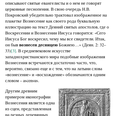
описывают святые евангелисты и о нем не говорят
церковные песнопения. В свою очередь Н.В.
Покровский убедительно трактовал изображенное на
плакетке Вознесение как своего рода буквальную
иллюстрацию на текст Деяний святых апостолов, где о
Воскресении и Вознесении Иисуса говорится: «Сего
Иисуса Бог воскресил, чему мы все свидетели. Итак,
вознесен десницею
он быв
Божиею…» (Деян. 2: 32–
33)
[3]
. В средневековом искусстве
западнохристианского мира подобные изображения
Вознесения встречаются достаточно часто, что,
вероятно, связано еще и с тем, что на латыни слова
«вознесение» и «восхождение» обозначаются одним
словом – ascensus.
Другим древним
примером иконографии
Вознесения является одна
из сцен, представленная
на резных деревянных