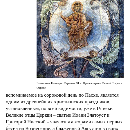
Вознесение Господне. Середина XI в. Фреска церкви Святой Софии в
Охриде
вспоминаемое на сороковой день по Пасхе, является
одним из древнейших христианских праздников,
установленным, по всей видимости, уже в IV веке.
Великие отцы Церкви – святые Иоанн Златоуст и
Григорий Нисский – являются авторами самых первых
бесед на Вознесение, а блаженный Августин в своих