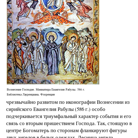
Вознесение Господне. Миниатюра Евангелия Рабулы. 586 г.
Библиотека Лауренциана, Флоренция
чрезвычайно развитом по иконографии Вознесении из
сирийского Евангелия Рабулы (586 г.) особо
подчеркивается триумфальный характер события и его
связь со вторым пришествием Господа. Так, стоящую в
центре Богоматерь по сторонам фланкируют фигуры
двух ангелов в белых одеждах. Десница ангела,