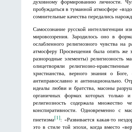
духовному формированию личности. Чув
пробуждаться в туманной атмосфере «вздох
сомнительные качества передались нарож
Самосознание русской интеллигенции из
мировоззрения. Зародилось оно в форма
ослабленного религиозного чувства на 
атмосферу Просвещения была опять же з
разнородные элементы) религиозность ма
олицетворяли религиозно-нравственны
христианства, верного знания о Боге,
антиправославно и антинационально. От
идеалы любви и братства, масоны разру
органичных формах которых только и
религиозность содержала множество ч
конспиративности. Одновременно с мас
[1]
пиетизма
: «Развивается какая-то незд
это в стиле той эпохи, когда вместо «в