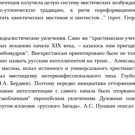
ллигенция получила целую систему мистических возбужд
о-утопическую традицию, в ритм пореформационн
ать квиетических мистиков и пиетистов...” (прот. Гео
-идеалистические увлечения. Само же “христианское уче
ых исканиях начала XIX века, – казалось нам пригод
 любомудров”. Внехристански ориентировано было не то
жно назвать русским интеллигентом на троне... Алексан
и масоны, искал истинного и универсального христианс
вал мистицизму интерконфессионального типа. Глубо
.А. Бердяев). Поэтому нередко инициатива отторжения
знание интеллигенции с самого начала было оторвано
“заоблачным” европейским увлечениям. Духовные пои
угом иллюзии «русского Запада». А.С. Пушкин описал 