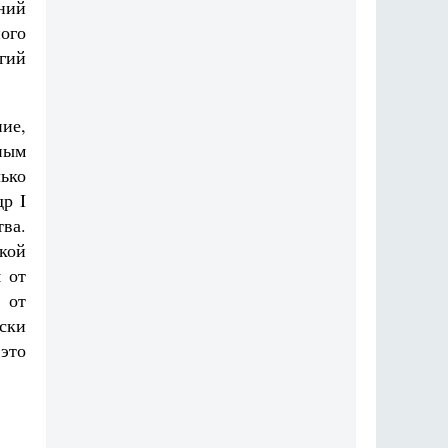
ений
ого
ргий
ние,
ным
лько
др I
тва.
кой
 от
 от
ски
это