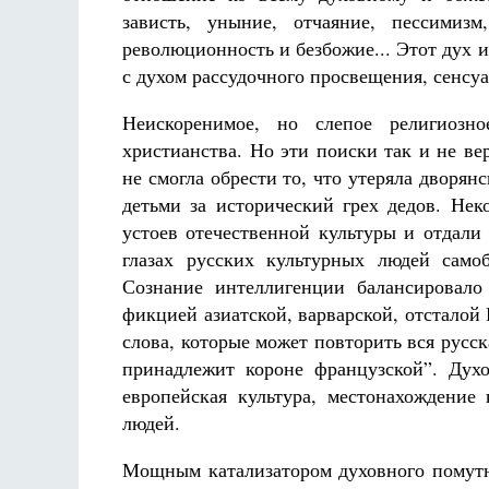
зависть, уныние, отчаяние, пессимиз
революционность и безбожие... Этот дух 
с духом рассудочного просвещения, сенсуа
Неискоренимое, но слепое религиозно
христианства. Но эти поиски так и не в
не смогла обрести то, что утеряла дворян
детьми за исторический грех дедов. Нек
устоев отечественной культуры и отдали
глазах русских культурных людей само
Сознание интеллигенции балансировало
фикцией азиатской, варварской, отстало
слова, которые может повторить вся русск
принадлежит короне французской”. Дух
европейская культура, местонахождение
людей.
Мощным катализатором духовного помутне