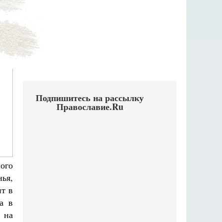
Подпишитесь на рассылку
Православие.Ru
ного
ья,
т в
а в
 на