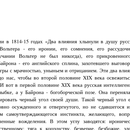
ии в 1814-15 годах «Два влияния хлынули в душу русс
Вольтера - его иронии, его сомнения, его рассудочн
учании Вольтер не был никогда), его прикровенног
айрона - его английского сплина, захотевшего выговор
игры с мрачностью, уныньем и отрицанием. Эти два вли
до нас, чтобы во второй половине XIX века освежитьс
И вот в первой половине XIX века русская интеллиген
лыбке, а у Байрона - богоборческой позе. Она перенял
ировать черный угол своей души. Такой черный угол е
овно осужденного и отвергнутого, но не сдавшегося и
ом самоутверждающегося инстинкта, желающего, вопр
ненные вожделения. В этом углу заводятся: ироничес
венному; тяга к кощунству, безверие, безбожие, зло