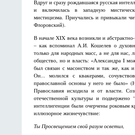
Вдруг и сразу рождавшаяся русская инте
и включилась в западную мистическ
мистицизма. Приучались и привыкали чит
Флоровский).
В начале XIX века возникли и абстрактно
– как вспоминал А.И. Кошелев о духовн
только для народных масс, а не для нас,
общество, но и власть: «Александра I мо
был связан с масонством и так же, как 
Он... молился с квакерами, сочувство
православной основы у него не было» (Н
Православия исходила и от власти. Со
отечественной культуры и подвержено 
интеллигенции были очерчены роковым кр
иллюзорное жизнечувствие:
Ты Просвещением свой разум осветил,