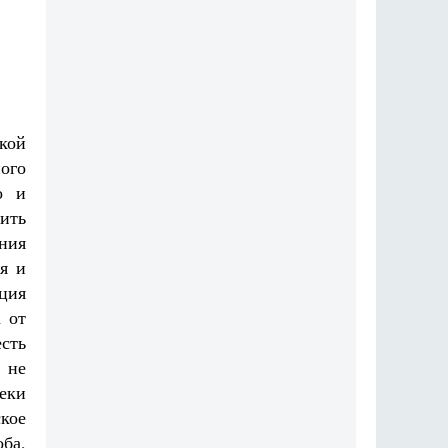
кой
ого
о и
ить
яния
я и
ция
а от
сть
 не
еки
кое
ба,