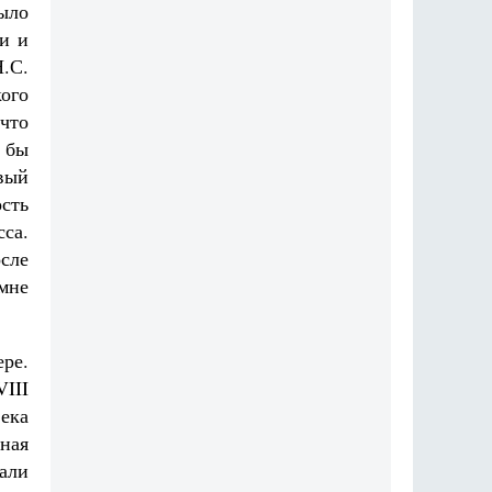
ыло
и и
.С.
ого
 что
 бы
овый
сть
са.
сле
 мне
ре.
III
ека
ная
али