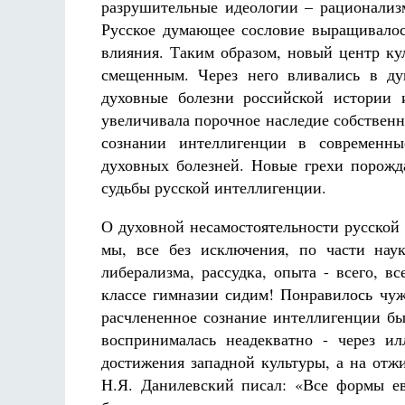
разрушительные идеологии – рационализм
Русское думающее сословие выращивалос
влияния. Таким образом, новый центр ку
смещенным. Через него вливались в д
духовные болезни российской истории 
увеличивала порочное наследие собствен
сознании интеллигенции в современны
духовных болезней. Новые грехи порожд
судьбы русской интеллигенции.
О духовной несамостоятельности русской
мы, все без исключения, по части наук
либерализма, рассудка, опыта - всего, вс
классе гимназии сидим! Понравилось чуж
расчлененное сознание интеллигенции бы
воспринималась неадекватно - через и
достижения западной культуры, а на отж
Н.Я. Данилевский писал: «Все формы ев