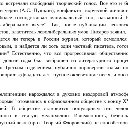
но встречали свободный творческий голос. Все это и б
и черни (А.С. Пушкин), конфликта творческой личност
более господствовал маниакальный тон, названный Н
либеральном вкусе”. Так, после публикации лесковск
тов, властитель леволиберальных умов Писарев заявил,
дется ли теперь в России журнал, который осмелился
ковым, и найдется ли хоть один честный писатель, гот
ии? Естественно, что вся прогрессивная общественно
а долгие годы был выброшен из литературного процес
н Третьим отделением, публично опровергли только по
оворил: «Двадцать лет гнусное оклеветание нес я, и оно
еллигенции нарождался в духовно нездоровой атмосфе
ормы” отозвались в образованном обществе к концу XV
ией. В обществе становится популярным тип челов
енного в святую меланхолию. Изнеженность, безволь
утный век» (прот. Георгий Флоровский) не способствов