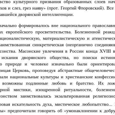
ство культурного призвания образованных слоев нач
ов и слез, грез наяву» (прот. Георгий Флоровский). Все
давшейся дворянской интеллигенции.
начально формировалось вне национального православн
х европейского просветительства. Болезненной реакц
рационалистическую, материалистическую и атеистичес
аимствованная синкретическая (неорганично соединяю
сонства. Масонские увлечения в России конца XVIII в
е искания дворянского общества, но поиски истинн
 о природе и человеке изначально были ориентиров
рицая Церковь, проповедуя абстрактные общечеловечес
шали национальные культуры и христианские конфессии
 возможны подлинные любовь и братство. Их лож
ерной мистики, изощренной ритуальности, болезнен
онством заимствовалась экзальтированная религиозно
оровая искательность духа, мистическое любопытство...
еры» предпочитали говорить об «умонаклонении к добру