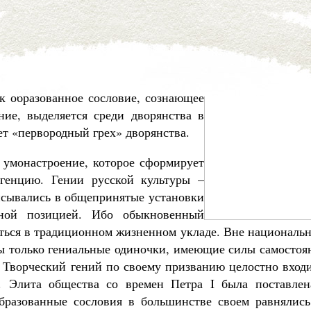
 ДВОРЯНСКОЙ ИНТЕЛЛИГЕНЦИИ
зма, утопизма, нигилизма, анархизма
ых инстинктов, которыми в большой
лигенция на протяжении двух веков
к образованное сословие, сознающее
ение, выделяется среди дворянства в
ет «первородный грех» дворянства.
 умонастроение, которое сформирует
генцию. Гении русской культуры –
исывались в общепринятые установки
нной позицией. Ибо обыкновенный
аться в традиционном жизненном укладе. Вне националь
ы только гениальные одиночки, имеющие силы самостоян
 Творческий гений по своему призванию целостно входи
т. Элита общества со времен Петра I была поставлен
Образованные сословия в большинстве своем равнялись