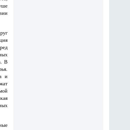
уше
твии
руг
нция
еред
ных
. В
ья.
а и
ежат
 мой
кая
ных
ные