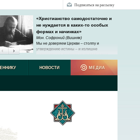
Подписаться на рассылку
«Христианство самодостаточно и
не нуждается в каких-то особых
формах и начинках»
Мон. Софроний (Вишняк)
Мы не доверяем Церкви – столпу и
утверждению истины – и излишне
оптимистично смотрим на человеческие
возможности познания.
ЕННИКУ
НОВОСТИ
МЕДИА
спечатать