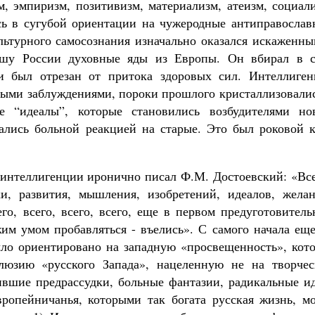
, эмпиризм, позитивизм, материализм, атеизм, социали
ь в сугубой ориентации на чужеродные антиправослав
льтурного самосознания изначально оказался искаженны
ушу России духовные яды из Европы. Он вбирал в с
и был отрезан от притока здоровых сил. Интеллиген
ными заблуждениями, пороки прошлого кристаллизовалис
е “идеалы”, которые становились возбудителями но
ались больной реакцией на старые. Это был роковой к
 интеллигенции иронично писал Ф.М. Достоевский: «Все
и, развития, мышления, изобретений, идеалов, желан
его, всего, всего, всего, еще в первом предуготовител
им умом пробавляться - въелись». С самого начала еще
ло ориентировано на западную «просвещенность», кото
ллюзию «русского Запада», нацеленную не на творчес
ившие предрассудки, больные фантазии, радикальные ид
ропейничанья, которыми так богата русская жизнь, мо