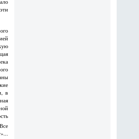
ало
 эти
ого
ией
кую
щая
ека
ого
аны
кие
, в
ная
ной
сть
 Все
»...