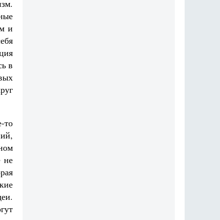
зм.
ные
м и
ебя
ция
ь в
вых
руг
-то
ий,
ьном
 не
рая
кие
еи.
гут