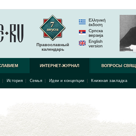
Ελληνική
έκδοση
Српска
верзиjа
English
Православный
version
календарь
СЛАВИЕМ
ИНТЕРНЕТ-ЖУРНАЛ
ВОПРОСЫ СВЯЩ
|
История
|
Семья
|
Идеи и концепции
|
Книжная закладка
1 058 просмотров
Ра