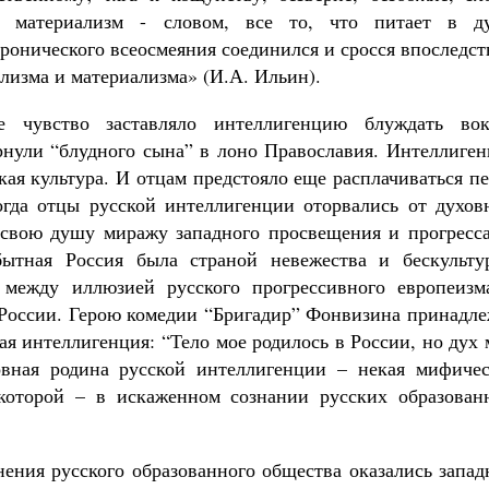
м, материализм - словом, все то, что питает в д
иронического всеосмеяния соединился и сросся впоследс
лизма и материализма» (И.А. Ильин).
е чувство заставляло интеллигенцию блуждать вок
ернули “блудного сына” в лоно Православия. Интеллиге
ская культура. И отцам предстояло еще расплачиваться п
огда отцы русской интеллигенции оторвались от духов
 свою душу миражу западного просвещения и прогресса
бытная Россия была страной невежества и бескультур
 между иллюзией русского прогрессивного европеизм
й России. Герою комедии “Бригадир” Фонвизина принадл
ая интеллигенция: “Тело мое родилось в России, но дух
овная родина русской интеллигенции – некая мифичес
 которой – в искаженном сознании русских образован
ния русского образованного общества оказались запад