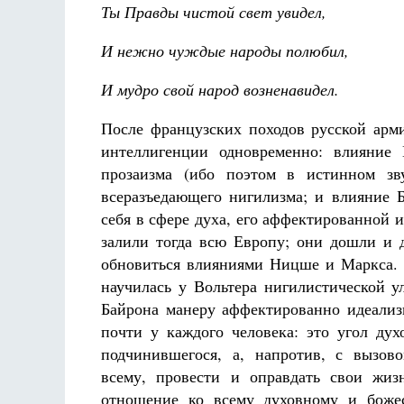
Ты Правды чистой свет увидел,
И нежно чуждые народы полюбил,
И мудро свой народ возненавидел.
После французских походов русской арм
интеллигенции одновременно: влияние 
прозаизма (ибо поэтом в истинном зв
всеразъедающего нигилизма; и влияние Б
себя в сфере духа, его аффектированной 
залили тогда всю Европу; они дошли и 
обновиться влияниями Ницше и Маркса. 
научилась у Вольтера нигилистической у
Байрона манеру аффектированно идеализ
почти у каждого человека: это угол дух
подчинившегося, а, напротив, с вызов
всему, провести и оправдать свои жиз
отношение ко всему духовному и божест