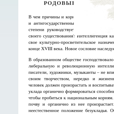
РОДОВЫЕ БОЛЕЗНИ
В чем причины и корни социального эгои
и антигосударственных, противонародн
степени руководствуется русская интел
своего существования? Интеллигенция ка
свое культурно-просветительское назнач
конце XVIII века. Новое сословие наследу
В образованном обществе господствовало
либеральную и революционную интелли
писатели, художники, музыканты – не вп
своим творчеством, нередко и жизне
человек должен произрастать и воспитыв
уклада органично формироваться способн
чтобы пробиться к национальным корням.
почву и органично из нее произрастае
неестественное положение безукладья. 