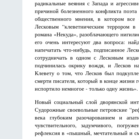
радикальные веяния с Запада и агрессив
причиной болезненного конфликта поэта 
общественного мнения, в котором все 
Лесковым “клеветническим террором в 
романа «Некуда», разоблачающего нигилис
его очень интересуют два вопроса: най
напечатать что-нибудь, подписанное Лес
сотрудничать в одном с Лесковым издан
подчинилась окрику вождя, и Лесков н
Клевету о том, что Лесков был подкупле
смерти писателя, который в конце жизни г
испортило немногое - только одну жизнь».
Новый социальный слой дворянской инт
Судорожные своевольные петровские “реф
века глубоким разочарованием и апат
чувствительного, задумчивого, погруж
рефлексия в «пышный, мечтательный и см