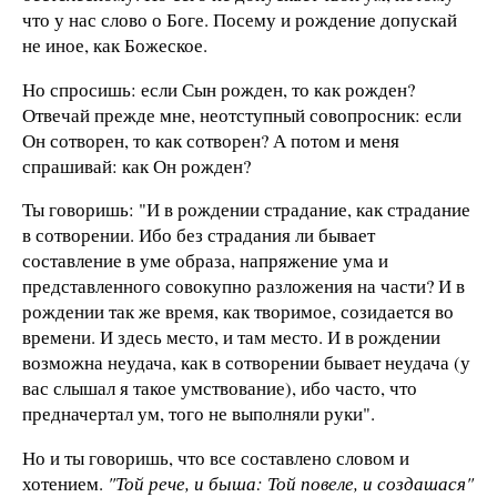
что у нас слово о Боге. Посему и рождение допускай
не иное, как Божеское.
Но спросишь: если Сын рожден, то как рожден?
Отвечай прежде мне, неотступный совопросник: если
Он сотворен, то как сотворен? А потом и меня
спрашивай: как Он рожден?
Ты говоришь: "И в рождении страдание, как страдание
в сотворении. Ибо без страдания ли бывает
составление в уме образа, напряжение ума и
представленного совокупно разложения на части? И в
рождении так же время, как творимое, созидается во
времени. И здесь место, и там место. И в рождении
возможна неудача, как в сотворении бывает неудача (у
вас слышал я такое умствование), ибо часто, что
предначертал ум, того не выполняли руки".
Но и ты говоришь, что все составлено словом и
хотением.
"Той рече, и быша: Той повеле, и создашася"