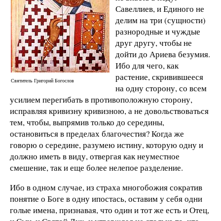
Савеллиев, и Единого не
делим на три (сущности)
разнородные и чуждые
друг другу, чтобы не
дойти до Ариева безумия.
Ибо для чего, как
растение, скривившееся
Святитель Григорий Богослов
на одну сторону, со всем
усилием перегибать в противоположную сторону,
исправляя кривизну кривизною, а не довольствоваться
тем, чтобы, выпрямив только до середины,
остановиться в пределах благочестия? Когда же
говорю о середине, разумею истину, которую одну и
должно иметь в виду, отвергая как неуместное
смешение, так и еще более нелепое разделение.
Ибо в одном случае, из страха многобожия сократив
понятие о Боге в одну ипостась, оставим у себя одни
голые имена, признавая, что один и тот же есть и Отец,