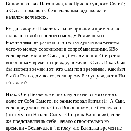
Виновника, как Источника, как Присносущного Света);
а Сына - нимало не безначальным, однако же и
началом всяческих.
Когда говорю: Началом - ты не привноси времени, не
ставь чего-либо среднего между Родившим и
Рожденным, не разделяй Естества худым вложением
чего-то между совечными и сопребывающими. Ибо
если время старше Сына, то, без сомнения, Отец стал
виновником времени прежде, нежели - Сына. И как был
бы Творец времен Тот, Кто Сам под временем? Как был
бы Он Господом всего, если время Его упреждает и Им
обладает?
Итак, Отец Безначален, потому что ни от кого иного,
даже от Себя Самого, не заимствовал бытия (1). А Сын,
если представляешь Отца Виновником, не безначален
(потому что Начало Сыну - Отец как Виновник); если
же представляешь себе Начало относительно ко
времени - Безначален (потому что Владыка времен не