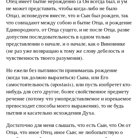
Отец имеет бытие нерожденно (а Он всегда был, и ум
не может представить, чтобы когда-либо не было
Отца), исповедуем вместе, что и Сын был рожден, так
что совпадают между собою и бытие Отца, и рождение
Единородного, от Отца сущего, и не после Отца, разве
допустим последовательность в одном только
представлении о начале, и о начале, как о Виновнике
(не раз уже возвращаю к тому же слову дебелость и
чувственность твоего разумения).
Но ежели без пытливости принимаешь рождение
(когда так должно выразиться) Сына, или Его
самостоятельность (upostasis), или пусть изобретет кто-
нибудь для сего другое, более свойственное предмету
речение (потому что умопредставляемое и изрекаемое
превосходит способы моего выражения), то не будь
пытлив и касательно исхождения Духа.
Достаточно для меня слышать, что есть Сын, что Он от
Отца, что иное Отец, иное Сын; не любопытствую о