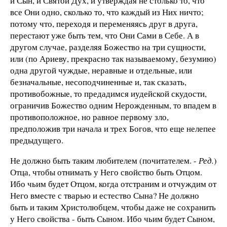
и Сын, и Святой Дух, и утверждая не столько то, что
все Они одно, сколько то, что каждый из Них ничто;
потому что, переходя и переменяясь друг в друга,
перестают уже быть тем, что Они Сами в Себе. А в
другом случае, разделяя Божество на три сущности,
или (по Ариеву, прекрасно так называемому, безумию)
одна другой чуждые, неравные и отдельные, или
безначальные, несоподчиненные и, так сказать,
противобожные, то предадимся иудейской скудости,
ограничив Божество одним Нерожденным, то впадем в
противоположное, но равное первому зло,
предположив три начала и трех Богов, что еще нелепее
предыдущего.
Не должно быть таким любителем (почитателем. -
Ред.
)
Отца, чтобы отнимать у Него свойство быть Отцом.
Ибо чьим будет Отцом, когда отстраним и отчуждим от
Него вместе с тварью и естество Сына? Не должно
быть и таким Христолюбцем, чтобы даже не сохранить
у Него свойства - быть Сыном. Ибо чьим будет Сыном,