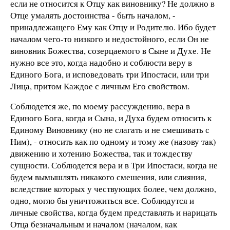
если не относится к Отцу как виновнику? Не должно в
Отце умалять достоинства - быть началом, -
принадлежащего Ему как Отцу и Родителю. Ибо будет
началом чего-то низкого и недостойного, если Он не
виновник Божества, созерцаемого в Сыне и Духе. Не
нужно все это, когда надобно и соблюсти веру в
Единого Бога, и исповедовать три Ипостаси, или три
Лица, притом Каждое с личным Его свойством.
Соблюдется же, по моему рассуждению, вера в
Единого Бога, когда и Сына, и Духа будем относить к
Единому Виновнику (но не слагать и не смешивать с
Ним), - относить как по одному и тому же (назову так)
движению и хотению Божества, так и тождеству
сущности. Соблюдется вера и в Три Ипостаси, когда не
будем вымышлять никакого смешения, или слияния,
вследствие которых у чествующих более, чем должно,
одно, могло бы уничтожиться все. Соблюдутся и
личные свойства, когда будем представлять и нарицать
Отца безначальным и началом (началом, как