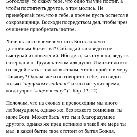
Богослову, то скажу тебе, что одно ты уже постиг, а
чтобы постигнуть другое, о том молись. Не
пренебрегай тем, что в тебе, а прочее пусть остается в
сокровищнице. Восходи посредством дел, чтобы чрез
очищение приобретать чистое.
Хочешь ли со временем стать Богословом и
достойным Божества? Соблюдай заповеди и не
выступай из повелений. Ибо дела, как ступени, ведут к
созерцанию. Трудись телом для души. И может ли кто
из людей стать столько высоким, чтобы прийти в меру
Павлову? Однако же и он говорит о себе, что видит
только
"зерцалом в гадании"
и что наступит время,
когда узрит
"лицем к лииу"
(1 Кор. 13, 12).
Положим, что на словах и превосходим мы иного
любомудрием, однако же, без всякого сомнения, ты
ниже Бога. Может быть, что ты и благоразумнее
другого, однако же пред истиною в такой же мере ты
мал, в какой бытие твое отстоит от бытия Божия.