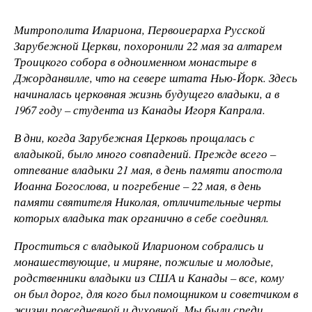
Митрополита Илариона, Первоиерарха Русской
Зарубежной Церкви, похоронили 22 мая за алтарем
Троицкого собора в одноименном монастыре в
Джорданвилле, что на севере штата Нью-Йорк. Здесь
начиналась церковная жизнь будущего владыки, а в
1967 году – студента из Канады Игоря Капрала.
В дни, когда Зарубежная Церковь прощалась с
владыкой, было много совпадений. Прежде всего –
отпевание владыки 21 мая, в день памяти апостола
Иоанна Богослова, и погребение – 22 мая, в день
памяти святителя Николая, отличительные черты
которых владыка так органично в себе соединял.
Проститься с владыкой Иларионом собрались и
монашествующие, и миряне, пожилые и молодые,
родственники владыки из США и Канады – все, кому
он был дорог, для кого был помощником и советчиком в
жизни повседневной и духовной. Мы были среди