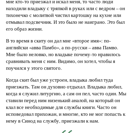
мне кто-то приезжал и искал меня, то часто люди
находили владыку с тряпкой в руках или с ведром – он
тихонечко с молитвой чистил картошку на кухне или
отмывал подсвечник. И это было не наиграно. Это был
его образ жизни.
В то время в скиту он дал мне «второе имя»: по-
английски «авва Памбо», а по-русски – авва Памво.
Мне было неловко, но владыке почему-то нравилось
сравнивать меня с ним. Видимо, он хотел, чтобы я
поучился у этого святого.
Когда скит был уже устроен, владыка любил туда
приезжать. Там он духовно отдыхал. Владыка любил,
когда я служил литургию, а сам он пел, часто один. Мы
ставили перед ним низенький аналой, на который он
клал все необходимые для службы книги. Часто он
исповедовал прихожан, и многие, кто не мог попасть к
нему в Синод на службу, приезжали к нам.