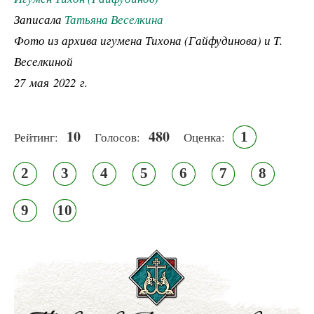
Записала
Татьяна Веселкина
Фото из архива игумена Тихона (Гайфудинова) и Т.
Веселкиной
27 мая 2022 г.
10
480
1
Рейтинг:
Голосов:
Оценка:
2
3
4
5
6
7
8
9
10