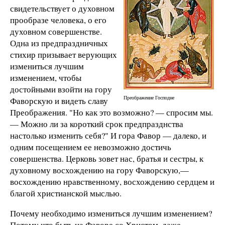
свидетельствует о духовном
прообразе человека, о его
духовном совершенстве.
Одна из предпраздничных
стихир призывает верующих
измениться лучшим
изменением, чтобы
достойными взойти на гору
Преображение Господне
Фаворскую и видеть славу
Преображения. "Но как это возможно? — спросим мы.
— Можно ли за короткий срок предпразднства
настолько изменить себя?" И гора Фавор — далеко, и
одним посещением ее невозможно достичь
совершенства. Церковь зовет нас, братья и сестры, к
духовному восхождению на гору Фаворскую,—
восхождению нравственному, восхождению сердцем и
благой христианской мыслью.
Почему необходимо измениться лучшим изменением?
Потому что быть на Фаворе со Христом, даже