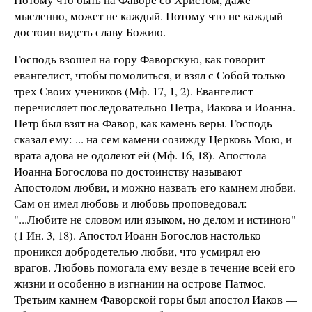
мысленно, может не каждый. Потому что не каждый
достоин видеть славу Божию.
Господь взошел на гору Фаворскую, как говорит
евангелист, чтобы помолиться, и взял с Собой только
трех Своих учеников (Мф. 17, 1, 2). Евангелист
перечисляет последовательно Петра, Иакова и Иоанна.
Петр был взят на Фавор, как камень веры. Господь
сказал ему: ... на сем камени созижду Церковь Мою, и
врата адова не одолеют ей (Мф. 16, 18). Апостола
Иоанна Богослова по достоинству называют
Апостолом любви, и можно назвать его камнем любви.
Сам он имел любовь и любовь проповедовал:
"...Любите не словом или языком, но делом и истиною"
(1 Ин. 3, 18). Апостол Иоанн Богослов настолько
проникся добродетелью любви, что усмирял ею
врагов. Любовь помогала ему везде в течение всей его
жизни и особенно в изгнании на острове Патмос.
Третьим камнем Фаворской горы был апостол Иаков —