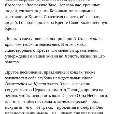
благослови достояние Твое.
Церковь нас, грешных
людей, счи­тает людьми Божиими, являющими­ся
достоянием Христа, Спасителя нашего, ибо за нас,
людей, Господь пролил на Кресте Свою Божественную
Кровь.
Дивны и следующие слова тропаря:
И Твое сохраняя
крестом Твоим жи­тельство.
В этом смысл
Животворяще­го Креста. Он является храните­лем,
утверждением нашей жизни во Христе, жизни по Его
заветам.
Другое песнопение, праздничный кондак, также
заключает в себе глу­боко назидательные слова:
Вознесыйся на Крест волею.
Здесь выражено
свидетельство Церкви о том, что Господь пришел на
землю, чтобы ис­полнить волю Своего Отца Небесно­го,
для того, чтобы пострадать за человеческий род,
искупить его от греха, проклятия и смерти. Оно
пе­реносит нашу мысль на Фавор для уразумения