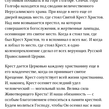
спутников побывать и на горе Голгофе. Сейчас гора
Голгофа находится под сводами величественного
Иерусалимского храма. При входе в него еще от
дверей видишь место, где стоял Святой Крест Христов.
Над ним возвышается престол, на котором
совершаются богослужения, и жертвенные лампады,
осеняющие это святое место. Когда я стоял там, где
был Крест Христов, то я вспоминал о всех вас. И когда
я лобзал то место, где стоял Крест, я одно
коленопреклонение сделал от всех верующих Русской
Православной Церкви.
Крест дается Церковью каждому христианину еще в
его младенчестве, когда он принимает святое
Крещение. Крест сопутствует всей жизни христианина.
И, наконец, Крест осеняет последний удел
человеческий — могильный холм. Велика сила
Животворящего Креста! И наша обязанность — с
особым благоговением относиться к памяти крестной.
Будем молиться Господу, чтобы Он осенил нас и наш