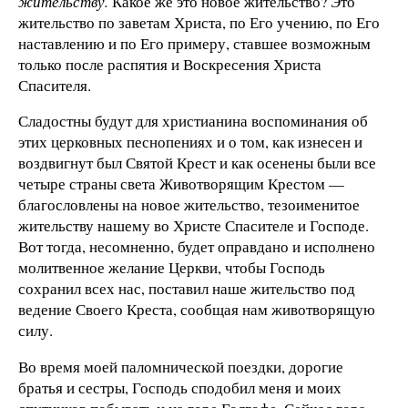
жительству.
Какое же это новое жительство? Это
жительство по заветам Христа, по Его учению, по Его
наставлению и по Его примеру, ставшее возможным
только после распятия и Воскресения Христа
Спасителя.
Сладостны будут для христианина воспоминания об
этих церковных пес­нопениях и о том, как изнесен и
воз­двигнут был Святой Крест и как осе­нены были все
четыре страны света Животворящим Крестом —
благослов­лены на новое жительство, тезоимени­тое
жительству нашему во Христе Спасителе и Господе.
Вот тогда, несомненно, будет оправдано и испол­нено
молитвенное желание Церкви, чтобы Господь
сохранил всех нас, поставил наше жительство под
веде­ние Своего Креста, сообщая нам жи­вотворящую
силу.
Во время моей паломнической поездки, дорогие
братья и сестры, Господь сподобил меня и моих