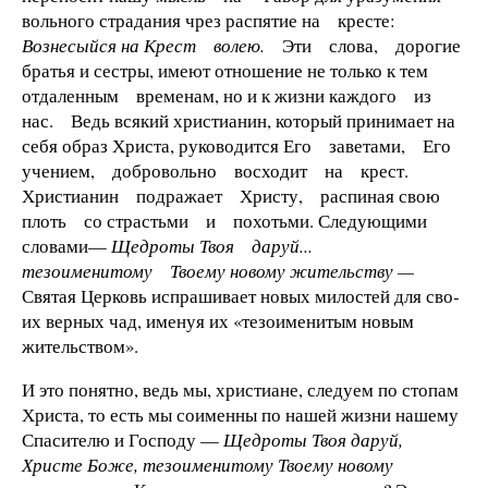
вольного страдания чрез распятие на кресте:
Вознесыйся на Крест волею.
Эти слова, дорогие
братья и сестры, имеют отношение не только к тем
отдаленным временам, но и к жизни каждого из
нас. Ведь всякий христианин, который принима­ет на
себя образ Христа, руководится Его заветами, Его
учением, добро­вольно восходит на крест.
Христи­анин подражает Христу, распиная свою
плоть со страстьми и похотьми. Следующими
словами—
Щедроты Твоя даруй...
тезоименитому Твоему новому жительству —
Святая Церковь испрашивает новых милостей для сво­
их верных чад, именуя их «тезоимени­тым новым
жительством».
И это понятно, ведь мы, христиа­не, следуем по стопам
Христа, то есть мы соименны по нашей жизни нашему
Спасителю и Господу —
Щед­роты Твоя даруй,
Христе Боже, тезо­именитому Твоему новому