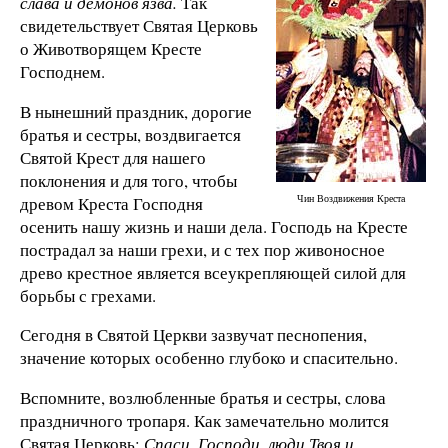
слава и демонов язва.
Так
свидетельствует Святая Церковь
о Животворящем Кресте
Господнем.
В нынешний праздник, дорогие
братья и сестры, воздвигается
Святой Крест для нашего
поклонения и для того, чтобы
Чин Воздвижения Креста
древом Креста Господня
осенить нашу жизнь и наши де­ла. Господь на Кресте
пострадал за наши грехи, и с тех пор живоносное
древо крестное является всеукрепляющей силой для
борьбы с гре­хами.
Сегодня в Святой Церкви зазвучат песнопения,
значение которых осо­бенно глубоко и спасительно.
Вспомните, возлюбленные братья и сестры, слова
праздничного тропаря. Как замечательно молится
Святая Церковь:
Спаси, Господи, люди Твоя и