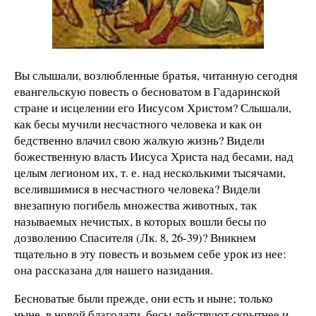
Вы слышали, возлюбленные братья, читанную сегодня
евангельскую повесть о бесноватом в Гадаринской
стране и исцелении его Иисусом Христом? Слышали,
как бесы мучили несчастного человека и как он
бедственно влачил свою жалкую жизнь? Видели
божественную власть Иисуса Христа над бесами, над
целым легионом их, т. е. над несколькими тысячами,
вселившимися в несчастного человека? Видели
внезапную погибель множества животных, так
называемых нечистых, в которых вошли бесы по
дозволению Спасителя (Лк. 8, 26-39)? Вникнем
тщательно в эту повесть и возьмем себе урок из нее:
она рассказана для нашего назидания.
Бесноватые были прежде, они есть и ныне; только
ныне, в новой благодати, бесы действуют скрытнее и