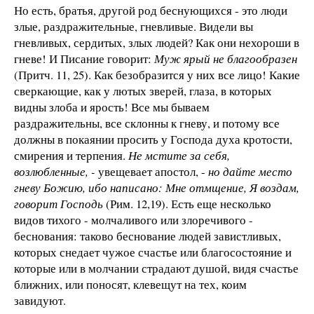
Но есть, братья, другой род беснующихся - это люди
злые, раздражительные, гневливые. Видели вы
гневливых, сердитых, злых людей? Как они нехороши в
гневе! И Писание говорит:
Муж ярый не благообразен
(Притч. 11, 25). Как безобразится у них все лицо! Какие
сверкающие, как у лютых зверей, глаза, в которых
видны злоба и ярость! Все мы бываем
раздражительны, все склонны к гневу, и потому все
должны в покаянии просить у Господа духа кротости,
смирения и терпения.
Не мстите за себя,
возлюбленные, -
увещевает апостол, -
но дайте место
гневу Божию, ибо написано: Мне отмщение, Я воздам,
говорит Господь
(Рим. 12,19). Есть еще несколько
видов тихого - молчаливого или злоречивого -
беснования: таково беснование людей завистливых,
которых снедает чужое счастье или благосостояние и
которые или в молчании страдают душой, видя счастье
ближних, или поносят, клевещут на тех, коим
завидуют.