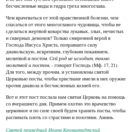
бесчисленные виды и гидра греха многоглава.
Чем врачеваться от этой нравственной болезни, чем
спасаться от этого многоглавого чудовища, чтобы не
сделаться жертвой коварства лукавых, злых, нечистых
и скверных демонов? Только смиренной верой в
Господа Иисуса Христа, поправшего силу
диавольскую, искренним, глубоким покаянием,
молитвой и постом.
Сей род не исходит, токмо
молитвой и постом, -
говорит Господь (Мф. 17, 21).
Для того, между прочим, и установлены святой
Церковью посты, чтобы христиане имели в них оружие
против диавола и бесчисленных козней его.
Вот и этот пост послала нам святая Церковь на помощь
со вчерашнего дня. Примем охотно это врачевство
церковное и по силе своей будем хранить посты, чтобы
распинать плоть со страстями и похотями. Аминь.
Святой праведный Иоанн Кронштадтский