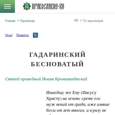
Главная
Проповеди
7 721 просмотров
Tweet
Нравится
ГАДАРИНСКИЙ
БЕСНОВАТЫЙ
Святой праведный Иоанн Кронштадтский
Изшедшу же Ему
(Иисусу
Христу)
на зем
лю, срете его
муж некий от града, иже имя
ше
бесы от лет многих, и в ризу не