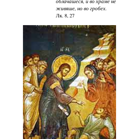
облача
шеся, и во храме не
живяше, но во гробех.
Лк. 8, 27