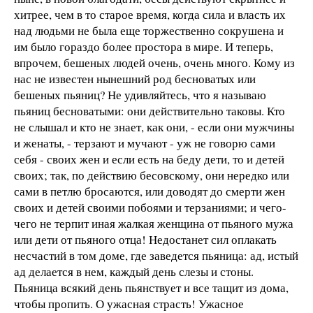
хитрее, чем в то старое время, когда сила и власть их
над людьми не была еще торжественно сокрушена и
им было гораздо более простора в мире. И теперь,
впрочем, бешеных людей очень, очень много. Кому из
нас не известен нынешний род бесноватых или
бешеных пьяниц? Не удивляйтесь, что я называю
пьяниц бесноватыми: они действительно таковы. Кто
не слышал и кто не знает, как они, - если они мужчины
и женаты, - терзают и мучают - уж не говорю сами
себя - своих жен и если есть на беду дети, то и детей
своих; так, по действию бесовскому, они нередко или
сами в петлю бросаются, или доводят до смерти жен
своих и детей своими побоями и терзаниями; и чего-
чего не терпит иная жалкая женщина от пьяного мужа
или дети от пьяного отца! Недостанет сил оплакать
несчастий в том доме, где заведется пьяница: ад, истый
ад делается в нем, каждый день слезы и стоны.
Пьяница всякий день пьянствует и все тащит из дома,
чтобы пропить. О ужасная страсть! Ужасное