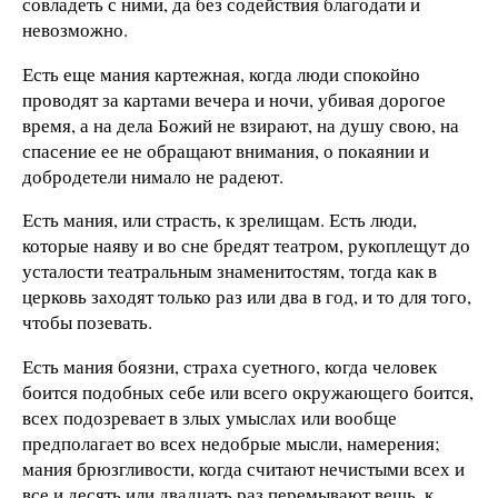
совладеть с ними, да без содействия благодати и
невозможно.
Есть еще мания картежная, когда люди спокойно
проводят за картами вечера и ночи, убивая дорогое
время, а на дела Божий не взирают, на душу свою, на
спасение ее не обращают внимания, о покаянии и
добродетели нимало не радеют.
Есть мания, или страсть, к зрелищам. Есть люди,
которые наяву и во сне бредят театром, рукоплещут до
усталости театральным знаменитостям, тогда как в
церковь заходят только раз или два в год, и то для того,
чтобы позевать.
Есть мания боязни, страха суетного, когда человек
боится подобных себе или всего окружающего боится,
всех подозревает в злых умыслах или вообще
предполагает во всех недобрые мысли, намерения;
мания брюзгливости, когда считают нечистыми всех и
все и десять или двадцать раз перемывают вещь, к