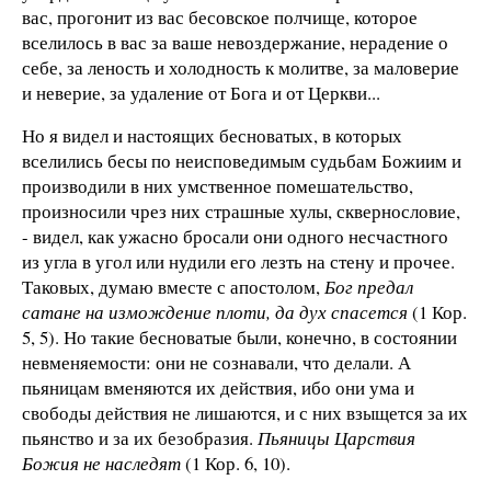
вас, прогонит из вас бесовское полчище, которое
вселилось в вас за ваше невоздержание, нерадение о
себе, за леность и холодность к молитве, за маловерие
и неверие, за удаление от Бога и от Церкви...
Но я видел и настоящих бесноватых, в которых
вселились бесы по неисповедимым судьбам Божиим и
производили в них умственное помешательство,
произносили чрез них страшные хулы, сквернословие,
- видел, как ужасно бросали они одного несчастного
из угла в угол или нудили его лезть на стену и прочее.
Таковых, думаю вместе с апостолом,
Бог предал
сатане на измождение плоти, да дух спасется
(1 Кор.
5, 5). Но такие бесноватые были, конечно, в состоянии
невменяемости: они не сознавали, что делали. А
пьяницам вменяются их действия, ибо они ума и
свободы действия не лишаются, и с них взыщется за их
пьянство и за их безобразия.
Пьяницы Царствия
Божия не наследят
(1 Кор. 6, 10).