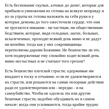
Есть беснование скупых, алчных до денег, которые для
прибыли и умножения их готовы на всякую неправду и
из-за утраты их готовы наложить на себя руки и у
которых демоны до того ожесточили сердце, что они
не трогаются никаким - ни частным, ни общественным
бедствием, которые, видя голодных, нагих, больных,
искалеченных, проходят всякий день мимо и не дадут
ни копейки, тогда как у них сокровищницы
переполнены дарами Божиими. Не бешенство ли это,
хотя подверженные ему спокойно ходят всякий день
мимо несчастных и не считают того грехом?
Есть бешенство плотской страсти; одержимые им
впадают в тоску и отчаяние, если не удовлетворяются
их страсти, или решаются на самые позорные действия
ради ее удовлетворения или - нередко - и на
самоубийство. Чтобы не одолела эта или другие
бешеные страсти, надобно обуздывать их в самом
начале; когда они усиливаются, тогда крайне трудно