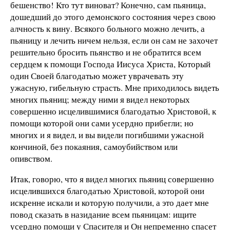
бешенство! Кто тут виноват? Конечно, сам пьяница,
дошедший до этого демонского состояния через свою
алчность к вину. Всякого больного можно лечить, а
пьяницу и лечить ничем нельзя, если он сам не захочет
решительно бросить пьянство и не обратится всем
сердцем к помощи Господа Иисуса Христа, Который
один Своей благодатью может уврачевать эту
ужасную, гибельную страсть. Мне приходилось видеть
многих пьяниц; между ними я видел некоторых
совершенно исцелившимися благодатью Христовой, к
помощи которой они сами усердно прибегли; но
многих и я видел, и вы видели погибшими ужасной
кончиной, без покаяния, самоубийством или
опивством.
Итак, говорю, что я видел многих пьяниц совершенно
исцелившихся благодатью Христовой, которой они
искренне искали и которую получили, а это дает мне
повод сказать в назидание всем пьяницам: ищите
усердно помощи у Спасителя и Он непременно спасет