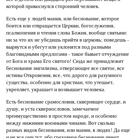
которой прикоснулся сторонний человек.
Есть еще у людей мания, или беснование, которое
боится или отвращается Церкви, богослужения,
псалмопения и чтения слова Божия, вообще святыни:
ни за что их не убедишь прийти в церковь; поведешь -
вырвутся и убегут или уклонятся под разными
благовидными предлогами - такое бывает отчуждение
от Бога и храма Его святого! Сюда же принадлежит
беснование нигилизма, отвергающее все святое, все
истины Откровения, все, что дорого для разумного
существа, особенно для христиан, что утешает,
укрепляет, украшает и возвышает человека.
Есть беснование срамословия, сквернящее сердце, и
душу, и уста сквернословов, замечаемое
преимущественно в простом народе, и особенно
между нижними военными чинами. Вот сколько
разных видов беснования, или мании, в людях! Да еще
и не все они тут, ибо греховное беснование имеет