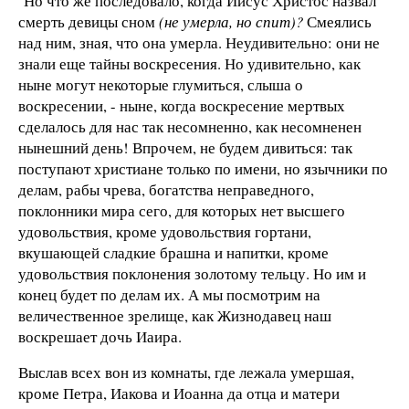
Но что же последовало, когда Иисус Христос назвал
смерть девицы сном
(не умерла, но спит)?
Смеялись
над ним, зная, что она умерла. Неудивительно: они не
знали еще тайны воскресения. Но удивительно, как
ныне могут некоторые глу­миться, слыша о
воскресении, - ныне, когда воскресение мертвых
сделалось для нас так несомненно, как несомненен
нынешний день! Впрочем, не будем дивиться: так
поступают христиане только по имени, но язычники по
делам, рабы чре­ва, богатства неправедного,
поклонники мира сего, для кото­рых нет высшего
удовольствия, кроме удовольствия гортани,
вкушающей сладкие брашна и напитки, кроме
удовольст­вия поклонения золотому тельцу. Но им и
конец будет по де­лам их. А мы посмотрим на
величественное зрелище, как Жизнодавец наш
воскрешает дочь Иаира.
Выслав всех вон из комнаты, где лежала умершая,
кроме Петра, Иакова и Иоанна да отца и матери