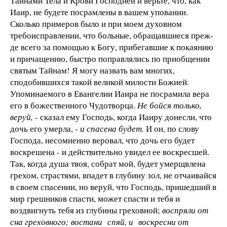
Тайнами Тела и Крови Господней и верьте, что, как
Иаир, не будете посрамле­ны в вашем уповании.
Сколько примеров было и при моем ду­ховном
требоисправлении, что больные, обращавшиеся преж­
де всего за помощью к Богу, прибегавшие к покаянию
и при­чащению, быстро поправлялись по приобщении
святым Тай­нам! Я могу назвать вам многих,
сподобившихся такой вели­кой милости Божией.
Упоминаемого в Евангелии Иаира не посрамила вера
его в божественного Чудотворца.
Не бойся только,
веруй, -
сказал ему Господь, когда Иаиру донесли, что
дочь его умерла, -
и спасена будет.
И он, по слову
Господа, не­сомненно веровал, что дочь его будет
воскрешена - и действительно увидел ее воскресшей.
Так, когда душа твоя, собрат мой, будет умерщвлена
грехом, страстями, впадет в глубину зол, не отчаивайся
в своем спасении, но веруй, что Господь, пришедший в
мир грешников спасти, может спасти и тебя и
воздвигнуть тебя из глубины греховной;
воспряли от
сна гре­ховного; востани спяй, и воскресни от