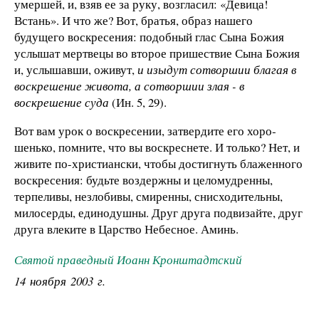
умершей, и, взяв ее за руку, возгласил: «Девица!
Встань». И что же? Вот, братья, образ нашего
будущего воскресения: подобный глас Сына Божия
услышат мертвецы во второе пришествие Сына Божия
и, услышавши, оживут,
и изыдут сотворшии благая в
воскрешение живота, а сотворшии злая - в
воскрешение суда
(Ин. 5, 29).
Вот вам урок о воскресении, затвердите его хоро­
шенько, помните, что вы воскреснете. И только? Нет, и
живи­те по-христиански, чтобы достигнуть блаженного
воскресе­ния: будьте воздержны и целомудренны,
терпеливы, незло­бивы, смиренны, снисходительны,
милосерды, единодушны. Друг друга подвизайте, друг
друга влеките в Царство Небес­ное. Аминь.
Святой праведный Иоанн Кронштадтский
14 ноября 2003 г.