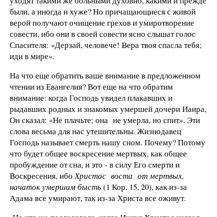
уходят такими же больными духовно, какими и прежде
были, а иногда и хуже? Но причащающиеся с живой
верой получают очищение грехов и умиротворение
совести, ибо они в своей совести ясно слышат голос
Спасите­ля: «Дерзай, человече! Вера твоя спасла тебя;
иди в мире».
На что еще обратить ваше внимание в предложенном
чте­нии из Евангелия? Вот еще на что обратим
внимание: когда Господь увидел плакавших и
рыдавших родных и знакомых умершей дочери Иаира,
Он сказал: «Не плачьте; она не умер­ла, но спит». Эти
слова весьма для нас утешительны. Жизнодавец
Господь называет смерть нашу сном. Почему? Потому
что будет общее воскресение мертвых, как общее
пробужде­ние от сна, и это - в силу Его смерти и
Воскресения, ибо
Хри­стос воста от мертвых,
начаток умершим бысть
(1 Кор. 15, 20), как из-за
Адама все умирают, так из-за Христа все ожи­вут.