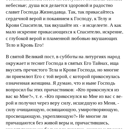
небесные; душа вся делается здоровой и радо­стно
славит Господа Жизнодавца. Так, так прикасайтесь
сер­дечной верой и покаянием к Господу, к Телу и
Крови Спасите­ля, так вкушайте их - и исцелеете. А как
мало искренне при­касающихся к Спасителю, искренне,
с глубокой верой и пла­менной любовью вкушающих
Тело и Кровь Его!
В святой Ве­ликий пост, в субботы на литургиях народ
окружает и теснит Господа в святых Его Тайнах, ища
вкусить пречистого Тела и Крови Господа, но многие
ли приемлют Его с той верой, с ко­торой прикоснулась
означенная женщина. Я думаю, что и ны­не Господь
вопросил бы этих причастников: «Кто прикоснул­ся из
вас ко Мне?», т. е. «Кто прикоснулся ко Мне из вас с ве­
рой и получил через веру силу, исшедшую из Меня, -
силу очищающую, освящающую, умиротворяющую,
просвещаю­щую, укрепляющую?» Не многие ли
причащаются без живой веры и, причастившись,