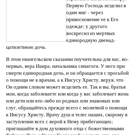
Первую Господь исцелил в
один миг - через
прикосновение ее к Его
одежде; у другого
воскресил из мертвых
единородную двенад­
цатилетнюю дочь.
В этом евангельском сказании поучительна для нас, во-
первых, вера Иаира, начальника синагоги. У него при
смерти единородная дочь, и он обращается с просьбой
о помощи не к врачам, а к Иисусу Христу, веруя, что
Он одним словом мо­жет исцелить ее. Так и вы, братья
мои, когда заболеваете или когда у вас заболевает жена
или дети или кто-либо из родных или знакомых или
слуг, обращайтесь прежде всего с молитвой о помощи
к Иисусу Христу, Врачу душ и телес наших, скоро­му в
заступлении всех с верой к Нему прибегающих;
пригла­шайте в дом духовного отца с божественными