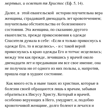
мертвых, и осветит тя Христос
(Еф. 5, 14).
Далее, в этой евангельской истории поучительна вера
жен­щины, страдавшей двенадцать лет кровотечением;
поучитель­ны обстоятельства ее болезненного
состояния. Эта женщина, по сказанию другого
евангелиста, прежде прикосновения к одежде
Спасителя думала в себе: «Если я только прикоснусь к
одежде Его, то я исцелюсь», - и с такой верой
прикоснулась к краю одежды Его и тотчас исцелилась;
между тем как преж­де, лечившись у врачей около
двенадцати лет и предававши им все свое имение, она
не получила ни от одного из них поль­зы, а, напротив,
пришла еще в худшее состояние.
Как много есть и ныне таких из христиан, которые в
болезни своей обра­щаются лишь к врачам, забывая
обратиться к Иисусу Христу, Который и врачей,
особенно верующих в Него, умудряет, и, подобно
кровоточивой женщине, долго болеют и лечатся и