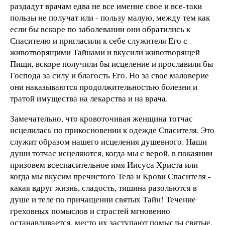
раздадут врачам едва не все имение свое и все-таки
пользы не получат или - пользу малую, между тем как
если бы вскоре по заболевании они обратились к
Спасителю и пригласили к се­бе служителя Его с
животворящими Тайнами и вкусили жи­вотворящей
Пищи, вскоре получили бы исцеление и просла­вили бы
Господа за силу и благость Его. Но за свое маловерие
они наказываются продолжительностью болезни и
тратой имущества на лекарства и на врача.
Замечательно, что крово­точивая женщина тотчас
исцелилась по прикосновении к одежде Спасителя. Это
служит образом нашего исцеления ду­шевного. Наши
души тотчас исцеляются, когда мы с верой, в покаянии
призовем всеспасительное имя Иисуса Христа или
когда мы вкусим пречистого Тела и Крови Спасителя -
какая вдруг жизнь, сладость, тишина разольются в
душе и теле по причащении святых Тайн! Течение
греховных помыслов и страстей мгновенно
останавливается, место их заступают по­мыслы святые,