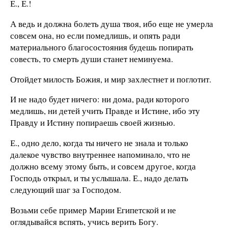
Е., Е.!
А ведь и должна болеть душа твоя, ибо еще не умерла
совсем она, но если помед­лишь, и опять ради
материального благо­состояния будешь попирать
совесть, то смерть души станет неминуема.
Отойдет милость Божия, и мир захлест­нет и поглотит.
И не надо будет ничего: ни дома, ради которого
медлишь, ни детей учить Правде и Истине, ибо эту
Правду и Истину попи­раешь своей жизнью.
Е., одно дело, когда ты ничего не знала и только
далекое чувство внутреннее на­поминало, что не
должно всему этому быть, и совсем другое, когда
Господь открыл, и ты услышала. Е., надо делать
следующий шаг за Господом.
Возьми себе пример Марии Египетской и не
оглядывайся вспять, учись верить Богу.