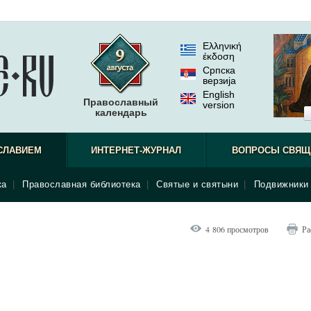
Ελληνική
έκδοση
Српска
верзиjа
English
Православный
version
календарь
СЛАВИЕМ
ИНТЕРНЕТ-ЖУРНАЛ
ВОПРОСЫ СВЯЩ
ка
|
Православная библиотека
|
Святые и святыни
|
Подвижники 
4 806 просмотров
Ра