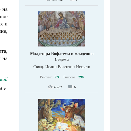
е на
ное
ах и
ие,
та,
Младенцы Вифлеема и младенцы
у на
Содома
Свящ. Иоанн Валентин Истрати
Рейтинг:
9.9
Голосов:
298
кий
4 267
6
4 г.