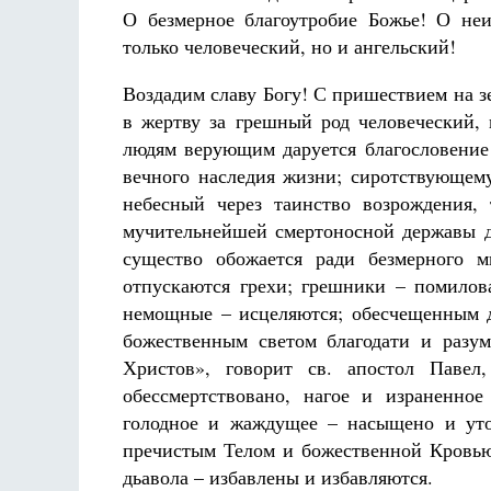
Разлуки не будет
О безмерное благоутробие Божье! О не
Фредерика де Грааф
только человеческий, но и ангельский!
Воздадим славу Богу! С пришествием на 
в жертву за грешный род человеческий, 
людям верующим даруется благословение
вечного наследия жизни; сиротствующему
небесный через таинство возрождения,
мучительнейшей смертоносной державы дь
существо обожается ради безмерного 
отпускаются грехи; грешники – помилов
немощные – исцеляются; обесчещенным д
божественным светом благодати и разу
Христов», говорит св. апостол Павел
обессмертствовано, нагое и израненно
голодное и жаждущее – насыщено и у
пречистым Телом и божественной Кровью
дьавола – избавлены и избавляются.