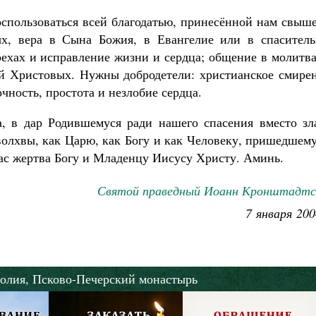
воспользоваться всей благодатью, принесённой нам свыш
, вера в Сына Божия, в Евангелие или в спаситель
рехах и исправление жизни и сердца; общение в молитв
ей Христовых. Нужны добродетели: христианское смирен
чность, простота и незлобие сердца.
а, в дар Родившемуся ради нашего спасения вместо зла
волхвы, как Царю, как Богу и как Человеку, пришедшем
нас жертва Богу и Младенцу Иисусу Христу. Аминь.
Святой праведный Иоанн Кронштадтс
7 января 200
олия,
Псково-Печерский монастырь