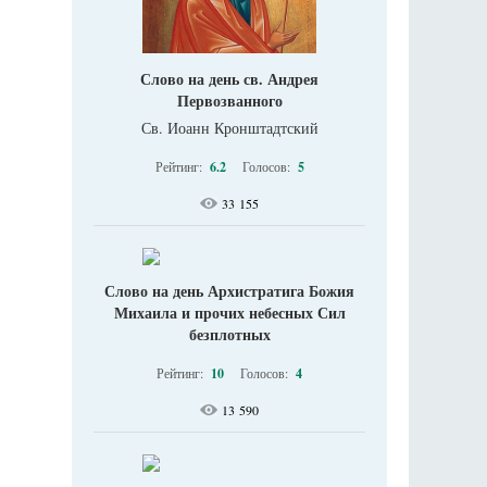
Слово на день св. Андрея
Первозванного
Св. Иоанн Кронштадтский
Рейтинг:
6.2
Голосов:
5
33 155
Слово на день Архистратига Божия
Михаила и прочих небесных Сил
безплотных
Рейтинг:
10
Голосов:
4
13 590