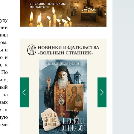
уху
рии
нял
ком,
НОВИНКИ ИЗДАТЕЛЬСТВА
ы и
«ВОЛЬНЫЙ СТРАННИК»
го и
, к
? По
ию,
нный
 на
ных
и к
ную
П
нами
Е
аучись у