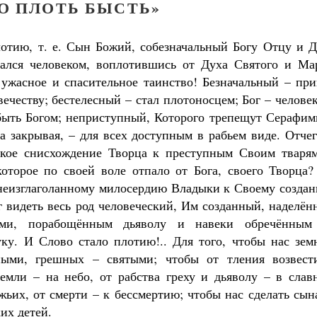
О ПЛОТЬ БЫСТЬ»
лотию, т. е. Сын Божий, собезначальный Богу Отцу и Д
лался человеком, воплотившись от Духа Святого и Ма
 ужасное и спасительное таинство! Безначальный – при
вечеству; бестелесный – стал плотоносцем; Бог – челове
 быть Богом; неприступный, Которого трепещут Серафим
 закрывая, – для всех доступным в рабьем виде. Отче
акое снисхождение Творца к преступным Своим тварям
которое по своей воле отпало от Бога, своего Творца
Как найти своё место в жизни
неизглаголанному милосердию Владыки к Своему создан
Кирилл Мурышев
 видеть весь род человеческий, Им созданный, наделё
ми, порабощённым дьяволу и навеки обречённым
уку. И Слово стало плотию!.. Для того, чтобы нас зем
ными, грешных – святыми; чтобы от тления возвест
земли – на небо, от рабства греху и дьяволу – в слав
жьих, от смерти – к бессмертию; чтобы нас сделать сы
Великомученик Георгий Победоносец. Н
их детей.
святого