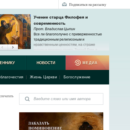
Подписаться на рассылку
Учение старца Филофея и
современность
Прот. Владислав Цыпин
Все ли благополучно с приверженностью
традиционным религиозным и
нравственным ценностям, на страже
которых призван стоять Третий Рим, в
современной России?
ЕННИКУ
НОВОСТИ
МЕДИА
благочестия
|
Жизнь Церкви
|
Богослужение
спечатать