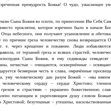
изреченная премудрость Божья! О чудо, ужасающее ум
Роман Котов
землю Сына Божия во плоти, по принесении Им Себя Сам
вместо проклятия, которое изречено было в начале Бог
 Отца небесного, они получают усыновление и обетова
 по причине греха человечеству снова возвращается О
 т. е. через крещение и покаяние. Люди избавляются
явола, от терзаний греха и всяких страстей; человече
милосердия Сына Божия, и ему седмижды семьдесят 
аны, нечистые – очищаются, осквернённые – освящают
аруется безмерная честь и слава, омрачённые просвещ
ма, уму человеческому дан разум Божий – «мы имеем
, человеческому сердцу – сердце Христово; тленно
е грехом и страстями – украшено божественною слав
толено питающим и укрепляющим душу словом Божьи
 Христовой; безутешные – утешены, насильствованные