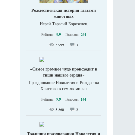
Рождественская история глазами
животных
Иерей Тарасий Борозенец
Рейтинг:
9.9
Голосов:
264
3 999
3
«Самое громкое чудо происходит в
тиши нашего сердца»
Празднование Новолетия и Рождества
Христова в семьях мирян
Рейтинг:
9.9
Голосов:
144
3 860
2
Традиции празднования Новолетия и