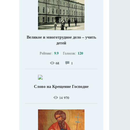
Великое и многотрудное дело – учить
детей
Рейтинг:
9.9
Голосов:
120
68
1
Слово на Крещение Господне
14 970