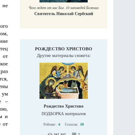
 не
Чего ждет от нас Бог. 10 заповедей Божиих
Святитель Николай Сербский
ого
ом,
ние
тец
РОЖДЕСТВО ХРИСТОВО
 от
Другие материалы сюжета:
ское
раз
ся,
ены
 ум
е –
Рождество Христово
ою,
ПОДБОРКА материалов
м и
 от
Рейтинг:
6
Голосов:
10
382 307
7