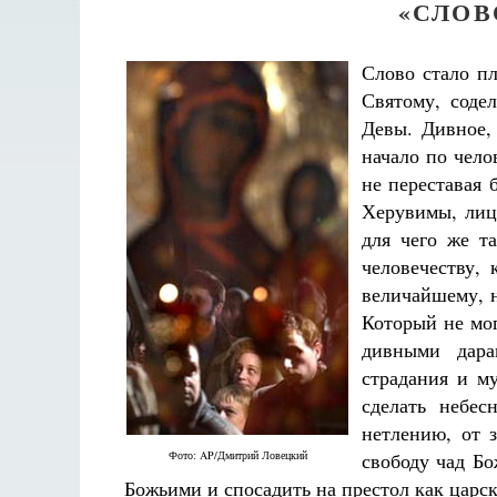
«СЛОВ
Слово стало п
Святому, соде
Девы. Дивное,
начало по чело
не переставая
Херувимы, лица
для чего же т
человечеству, 
величайшему, 
Который не мог
дивными дара
страдания и м
сделать небес
нетлению, от 
Фото: AP/Дмитрий Ловецкий
свободу чад Бо
Божьими и спосадить на престол как царск