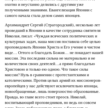
охотно и неустанно делились с другими уже
полученными знаниями. Евангелизация Японии с
самого начала стала делом самих японцев.
Архимандрит Сергий (Страгородский), несколько лет
проведший в Японии в качестве сотрудника святителя
Николая, писал: «Чуждая всяческих политических и
культурных задач, наша миссия поставила себе целью
проповедовать Японии Христа и Его учение в чистом
виде… Оттого и благодать Божия… не покидает нашей
миссии. Эта последняя сильна не материально и не
количеством своих деятелей…а прямо благодатью
Христовою и только ею одною. Что такое силы
миссии? Нуль в сравнении с протестантскими и
католическими. Против целых армий их миссионеров-
европейцев у нас действуют исключительно японцы,
новообращенные, лишь поверхностно образованные.
Правда, во главе всего стоит преосв. Николай,
воспитывающий проповедников, но ведь он совсем
один. Здесь побеждают не люди, а благодать и