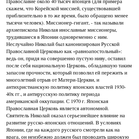
Православие около 40 тысяч японцев (для примера
скажем, что Корейской миссией, существовавшей
приблизительно в то же время, было обращено менее
тысячи человек). Миссионер-гигант, - так называли
архиепископа Николая инославные миссионеры,
трудившиеся в Японии одновременно с ним.
Неслучайно Николай был канонизирован Русской
Православной Церковью как «равноапостольный»:
ведь он, придя на совершенно пустую ниву, оставил
после себя национальную Церковь, обладавшую таким
запасом прочности, который позволил ей пережить и
многолетний отрыв от Матери-Церкви, и
антихристианскую политику японских властей 1930-
40х гг., и антирусскую политику периода
американской оккупации. С 1970 г. Японская
Православная Церковь является автономной.
Святитель Николай оказал серьезнейшее влияние на
развитие русско-японских отношений. В условиях
Японии, где на каждого русского смотрели как на
врага, он неизбежно должен был проводить широкую