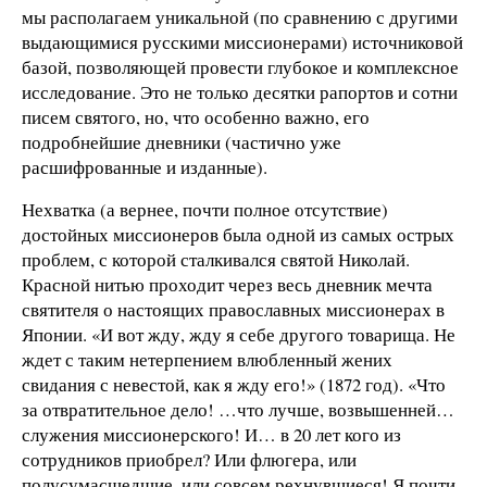
мы располагаем уникальной (по сравнению с другими
выдающимися русскими миссионерами) источниковой
базой, позволяющей провести глубокое и комплексное
исследование. Это не только десятки рапортов и сотни
писем святого, но, что особенно важно, его
подробнейшие дневники (частично уже
расшифрованные и изданные).
Нехватка (а вернее, почти полное отсутствие)
достойных миссионеров была одной из самых острых
проблем, с которой сталкивался святой Николай.
Красной нитью проходит через весь дневник мечта
святителя о настоящих православных миссионерах в
Японии. «И вот жду, жду я себе другого товарища. Не
ждет с таким нетерпением влюбленный жених
свидания с невестой, как я жду его!» (1872 год). «Что
за отвратительное дело! …что лучше, возвышенней…
служения миссионерского! И… в 20 лет кого из
сотрудников приобрел? Или флюгера, или
полусумасшедшие, или совсем рехнувшиеся! Я почти