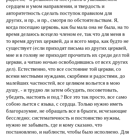
сердцем и умом направлении, и твердость и
авторитетность сделать поступок правилом для
других, и пр., и пр., смотря по обстоятельствам. Я,
когда посещаю церковь, как бы мала она не была, на то
время делаюсь всецело членом ее, так что для меня в
то время других церквей, да и всего мира, как будто не
существует (если приходят письма из других церквей,
мне и в голову не приходит прочитать их среди дел той
церкви, а читаю ночью освободившись от всех других
дел). Естественно, что все состояние той церкви, со
всеми местными нуждами, скорбями и радостями, до
малейших частностей, все целиком вольется в мою
душу, - и трудно ли затем обсудить, посоветовать,
убедить, настоять и под.? Все это так просто, все само
собою льется с языка, с сердца. Только нужно иметь
благоразумие, не обращать все в брызги, исчезающие
бесследно; систематичность и постоянство нужны,
нужно не забывать, где и кому сказано, что
постановлено, и наблюсти, чтобы было исполнено. Для