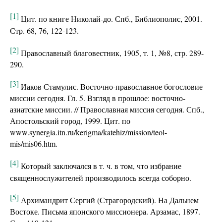
[1]
Цит. по книге Николай-до. Спб., Библиополис, 2001.
Стр. 68, 76, 122-123.
[2]
Православный благовестник, 1905, т. 1, №8, стр. 289-
290.
[3]
Иаков Стамулис. Восточно-православное богословие
миссии сегодня. Гл. 5. Взгляд в прошлое: восточно-
азиатские миссии. // Православная миссия сегодня. Спб.,
Апостольский город, 1999. Цит. по
www.synergia.itn.ru/kerigma/katehiz/mission/teol-
mis/mis06.htm.
[4]
Который заключался в т. ч. в том, что избрание
священнослужителей производилось всегда соборно.
[5]
Архимандрит Сергий (Страгородский). На Дальнем
Востоке. Письма японского миссионера. Арзамас, 1897.