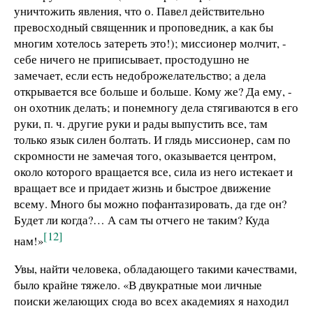
уничтожить явления, что о. Павел действительно
превосходный священник и проповедник, а как бы
многим хотелось затереть это!); миссионер молчит, -
себе ничего не приписывает, простодушно не
замечает, если есть недоброжелательство; а дела
открывается все больше и больше. Кому же? Да ему, -
он охотник делать; и понемногу дела стягиваются в его
руки, п. ч. другие руки и рады выпустить все, там
только язык силен болтать. И глядь миссионер, сам по
скромности не замечая того, оказывается центром,
около которого вращается все, сила из него истекает и
вращает все и придает жизнь и быстрое движение
всему. Много бы можно пофантазировать, да где он?
Будет ли когда?… А сам ты отчего не таким? Куда
[12]
нам!»
Увы, найти человека, обладающего такими качествами,
было крайне тяжело. «В двукратные мои личные
поиски желающих сюда во всех академиях я находил