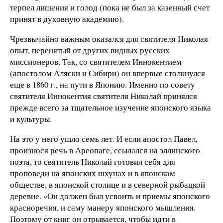
терпел лишения и голод (пока не был за казенный счет
принят в духовную академию).
Чрезвычайно важным оказался для святителя Николая
опыт, перенятый от других видных русских
миссионеров. Так, со святителем Иннокентием
(апостолом Аляски и Сибири) он впервые столкнулся
еще в 1860 г., на пути в Японию. Именно по совету
святителя Иннокентия святителя Николай принялся
прежде всего за тщательное изучение японского языка
и культуры.
На это у него ушло семь лет. И если апостол Павел,
произнося речь в Ареопаге, ссылался на эллинского
поэта, то святитель Николай готовил себя для
проповеди на японских шхунах и в японском
обществе, в японской столице и в северной рыбацкой
деревне. «Он должен был усвоить и приемы японского
красноречия, и саму манеру японского мышления.
Поэтому от книг он отрывается, чтобы идти в