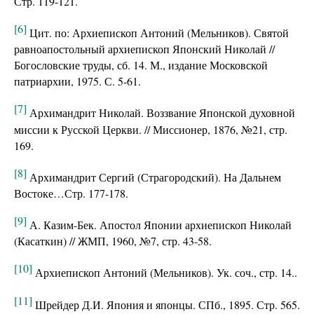
Стр. 119-121.
[6]
Цит. по: Архиепископ Антоний (Мельников). Святой
равноапостольный архиепископ Японский Николай //
Богословские труды, сб. 14. М., издание Московской
патриархии, 1975. С. 5-61.
[7]
Архимандрит Николай. Воззвание Японской духовной
миссии к Русской Церкви. // Миссионер, 1876, №21, стр.
169.
[8]
Архимандрит Сергий (Страгородский). На Дальнем
Востоке…Стр. 177-178.
[9]
А. Казим-Бек. Апостол Японии архиепископ Николай
(Касаткин) // ЖМП, 1960, №7, стр. 43-58.
[10]
Архиепископ Антоний (Мельников). Ук. соч., стр. 14..
[11]
Шрейдер Д.И. Япония и японцы. СПб., 1895. Стр. 565.