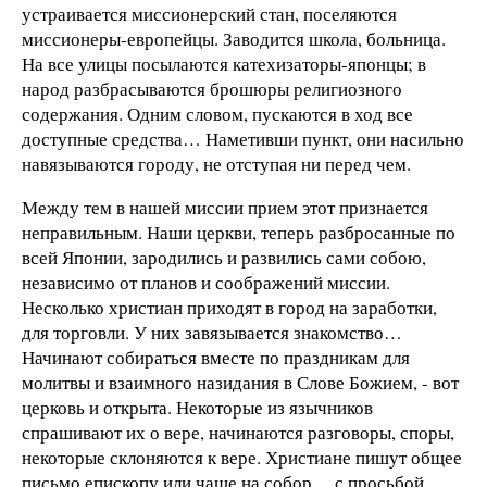
устраивается миссионерский стан, поселяются
миссионеры-европейцы. Заводится школа, больница.
На все улицы посылаются катехизаторы-японцы; в
народ разбрасываются брошюры религиозного
содержания. Одним словом, пускаются в ход все
доступные средства… Наметивши пункт, они насильно
навязываются городу, не отступая ни перед чем.
Между тем в нашей миссии прием этот признается
неправильным. Наши церкви, теперь разбросанные по
всей Японии, зародились и развились сами собою,
независимо от планов и соображений миссии.
Несколько христиан приходят в город на заработки,
для торговли. У них завязывается знакомство…
Начинают собираться вместе по праздникам для
молитвы и взаимного назидания в Слове Божием, - вот
церковь и открыта. Некоторые из язычников
спрашивают их о вере, начинаются разговоры, споры,
некоторые склоняются к вере. Христиане пишут общее
письмо епископу или чаще на собор… с просьбой