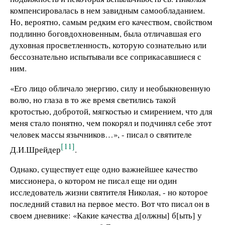
компенсировалась в нем завидным самообладанием.
Но, вероятно, самым редким его качеством, свойством
подлинно боговдохновенным, была отличавшая его
духовная просветленность, которую сознательно или
бессознательно испытывали все соприкасавшиеся с
ним.
«Его лицо обличало энергию, силу и необыкновенную
волю, но глаза в то же время светились такой
кротостью, добротой, мягкостью и смирением, что для
меня стало понятно, чем покорял и подчинял себе этот
человек массы язычников…», - писал о святителе
[11]
Д.И.Шрейдер
.
Однако, существует еще одно важнейшее качество
миссионера, о котором не писал еще ни один
исследователь жизни святителя Николая, - но которое
последний ставил на первое место. Вот что писал он в
своем дневнике: «Какие качества д[олжны] б[ыть] у