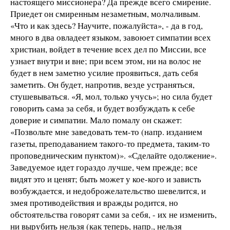
настоящего миссионера? Да прежде всего смирение.
Приедет он смиренным незаметным, молчаливым.
«Что и как здесь? Научите, пожалуйста», - да в год,
много в два овладеет языком, завоюет симпатии всех
христиан, войдет в течение всех дел по Миссии, все
узнает внутри и вне; при всем этом, ни на волос не
будет в нем заметно усилие проявиться, дать себя
заметить. Он будет, напротив, везде устраняться,
стушевываться. «Я, мол, только учусь»; но сила будет
говорить сама за себя, и будет возбуждать к себе
доверие и симпатии. Мало помалу он скажет:
«Позвольте мне заведовать тем-то (напр. изданием
газеты, преподаванием такого-то предмета, таким-то
проповедническим пунктом)». «Сделайте одолжение».
Заведуемое идет гораздо лучше, чем прежде; все
видят это и ценят; быть может у кое-кого и зависть
возбуждается, и недоброжелательство шевелится, и
змея противодействия и вражды родится, но
обстоятельства говорят сами за себя, - их не изменить,
ни вырубить нельзя (как теперь, напр., нельзя