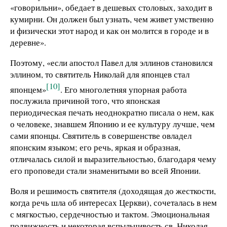
«говорильни», обедает в дешевых столовых, заходит в
кумирни. Он должен был узнать, чем живет умственно
и физически этот народ и как он молится в городе и в
деревне».
Поэтому, «если апостол Павел для эллинов становился
эллином, то святитель Николай для японцев стал
[10]
японцем»
. Его многолетняя упорная работа
послужила причиной того, что японская
периодическая печать неоднократно писала о нем, как
о человеке, знавшем Японию и ее культуру лучше, чем
сами японцы. Святитель в совершенстве овладел
японским языком; его речь, яркая и образная,
отличалась силой и выразительностью, благодаря чему
его проповеди стали знаменитыми во всей Японии.
Воля и решимость святителя (доходящая до жесткости,
когда речь шла об интересах Церкви), сочеталась в нем
с мягкостью, сердечностью и тактом. Эмоциональная
подвижность и некоторая вспыльчивость св. Николая