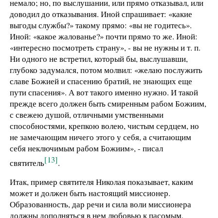
немало; но, по выслушании, или прямо отказывал, или
доводил до отказывания. Иной спрашивает: «какие
выгоды службы?» такому прямо: «вы не годитесь».
Иной: «какое жалованье?» почти прямо то же. Иной:
«интересно посмотреть страну», - вы не нужны и т. п.
Ни одного не встретил, который бы, выслушавши,
глубоко задумался, потом молвил: «желаю послужить
славе Божией и спасению братий, не знающих еще
пути спасения». А вот такого именно нужно. И такой
прежде всего должен быть смиренным рабом Божиим,
с свежею душой, отличными умственными
способностями, крепкою волею, чистым сердцем, но
не замечающим ничего этого у себя, а считающим
себя неключимым рабом Божиим», - писал
[13]
святитель
.
Итак, пример святителя Николая показывает, каким
может и должен быть настоящий миссионер.
Образованность, дар речи и сила воли миссионера
должны дополняться в нем любовью к пасомым,