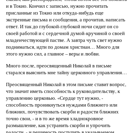
и в Токио. Кончил с записью, нужно прочитать
присланные из Токио или откуда-нибудь еще
экстренные письма и сообщения, а прочитав, написать
ответ. И так до глубокой-глубокой ночи сидит он со
своей работой и с сердечной думой-кручиной о своей
младенчествующей пастве. А завтра чуть свет нужно
подниматься, идти по домам христиан… Много для
этого нужно сил, а главное – веры и любви.
Много после, преосвященный Николай в письме
старался выяснить мне тайну церковного управления…
Преосвященный Николай в этом письме ставит вопрос,
что значит иметь способность к руководительству, к
управлению церковью. «Сердце тут нужно, -
способность проникнуться нуждами ближнего или
ближних, почувствовать скорби и радости ближних
точно свои, - и в то же время хладнокровное
размышление, как устранить скорби и упрочить
радости, - и решимость поступить в указываемом