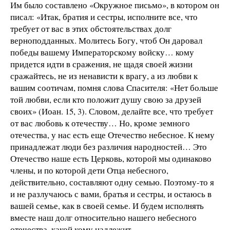
Им было составлено «Окружное письмо», в котором он
писал: «Итак, братия и сестры, исполните все, что
требует от вас в этих обстоятельствах долг
верноподданных. Молитесь Богу, чтоб Он даровал
победы вашему Императорскому войску… кому
придется идти в сражения, не щадя своей жизни
сражайтесь, не из ненависти к врагу, а из любви к
вашим соотичам, помня слова Спасителя: «Нет больше
той любви, если кто положит душу свою за друзей
своих» (Иоан. 15, 3). Словом, делайте все, что требует
от вас любовь к отечеству… Но, кроме земного
отечества, у нас есть еще Отечество небесное. К нему
принадлежат люди без различия народностей… Это
Отечество наше есть Церковь, которой мы одинаково
члены, и по которой дети Отца небесного,
действительно, составляют одну семью. Поэтому-то я
и не разлучаюсь с вами, братья и сестры, и остаюсь в
вашей семье, как в своей семье. И будем исполнять
вместе наш долг относительно нашего небесного
отечества, какой кому надлежит.