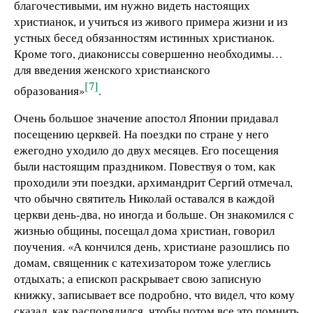
благочестивыми, им нужно видеть настоящих
христианок, и учиться из живого примера жизни и из
устных бесед обязанностям истинных христианок.
Кроме того, диакониссы совершенно необходимы…
для введения женского христианского
[7]
образования»
.
Очень большое значение апостол Японии придавал
посещению церквей. На поездки по стране у него
ежегодно уходило до двух месяцев. Его посещения
были настоящим праздником. Повествуя о том, как
проходили эти поездки, архимандрит Сергий отмечал,
что обычно святитель Николай оставался в каждой
церкви день-два, но иногда и больше. Он знакомился с
жизнью общины, посещал дома христиан, говорил
поучения. «А кончился день, христиане разошлись по
домам, священник с катехизатором тоже улеглись
отдыхать; а епископ раскрывает свою записную
книжку, записывает все подробно, что видел, что кому
сказал, как распорядился, чтобы потом все это помнить