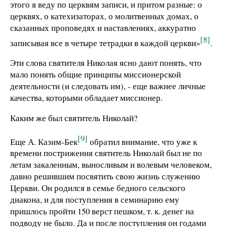
этого я веду по церквям записи, и притом разные: о
церквях, о катехизаторах, о молитвенных домах, о
сказанных проповедях и наставлениях, аккуратно
[8]
записывая все в четыре тетрадки в каждой церкви»
.
Эти слова святителя Николая ясно дают понять, что
мало понять общие принципы миссионерской
деятельности (и следовать им), - еще важнее личные
качества, которыми обладает миссионер.
Каким же был святитель Николай?
[9]
Еще А. Казим-Бек
обратил внимание, что уже к
времени пострижения святитель Николай был не по
летам закаленным, выносливым и волевым человеком,
давно решившим посвятить свою жизнь служению
Церкви. Он родился в семье бедного сельского
диакона, и для поступления в семинарию ему
пришлось пройти 150 верст пешком, т. к. денег на
подводу не было. Да и после поступления он годами