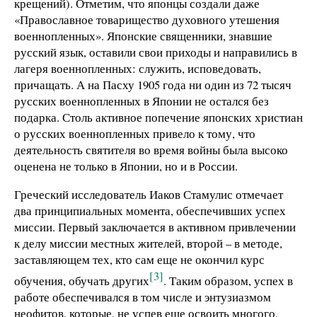
крещений). Отметим, что японцы создали даже
«Православное товарищество духовного утешения
военнопленных». Японские священники, знавшие
русский язык, оставили свои приходы и направились в
лагеря военнопленных: служить, исповедовать,
причащать. А на Пасху 1905 года ни один из 72 тысяч
русских военнопленных в Японии не остался без
подарка. Столь активное попечение японских христиан
о русских военнопленных привело к тому, что
деятельность святителя во время войны была высоко
оценена не только в Японии, но и в России.
Греческий исследователь Иаков Стамулис отмечает
два принципиальных момента, обеспечивших успех
миссии. Первый заключается в активном привлечении
к делу миссии местных жителей, второй – в методе,
заставляющем тех, кто сам еще не окончил курс
[3]
обучения, обучать других
. Таким образом, успех в
работе обеспечивался в том числе и энтузиазмом
неофитов, которые, не успев еще освоить многого,