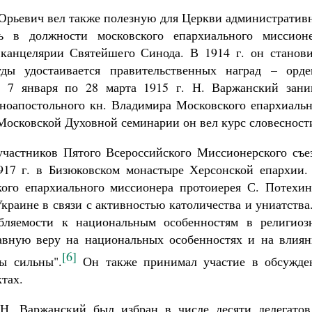
Юрьевич вел также полезную для Церкви административ
ь в должности московского епархиального миссионе
 канцелярии Святейшего Синода. В 1914 г. он станови
ды удостаивается правительственных наград – орде
 7 января по 28 марта 1915 г. Н. Варжанский зани
ноапостольного кн. Владимира Московского епархиальн
 Московской Духовной семинарии он вел курс словесност
частников Пятого Всероссийского Миссионерского съез
917 г. в Бизюковском монастыре Херсонской епархии.
кого епархиального миссионера протоиерея С. Потехин
раине в связи с активностью католичества и униатства
бляемости к национальным особенностям в религиоз
лавную веру на национальных особенностях и на влиян
[6]
мы сильны".
Он также принимал участие в обсужде
тах.
 Н. Варжанский был избран в числе десяти делегатов