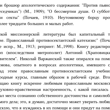
й и брошюр апологетического содержания: "Против пьян
беседчиках") (М., 1909); "О бессмертии души. О суббо
ь и секты" (Почаев, 1910). Неутомимому борцу про
лее тридцати больших и малых работ.
ской миссионерской литературы был капитальный т
е. Православный противосектантский катехизис" (Поча
-е испр., М., 1913; репринт: М.,1998). Книгу редактир
оп (впоследствии митрополит) Антоний (Храповицки
овителем". Николай Варжанский также опирался на пом
имова, опытного в вопросах апологетики, имевшего с
над этим православным противосектантским учебни
родные курсы, главным образом в рабочей среде. Вто
вящаю книгу искренне любимым православным московс
духовно-нравственная настроенность, с какой писалась
авал места сознанию собственного достоинства и самолю
мого дела; это, я думаю, достаточно может уверить люб
ьскую, что я нуждаюсь в их помощи и они придут на по