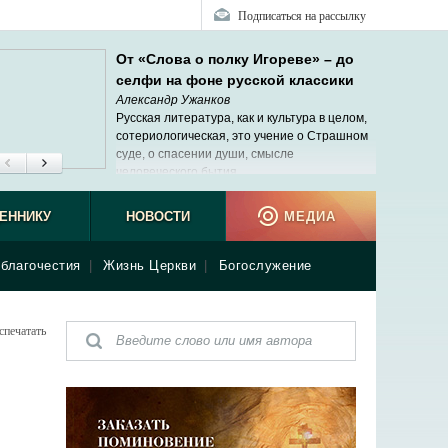
Подписаться на рассылку
От «Слова о полку Игореве» – до
селфи на фоне русской классики
Александр Ужанков
Русская литература, как и культура в целом,
сотериологическая, это учение о Страшном
суде, о спасении души, смысле
человеческого бытия.
ЕННИКУ
НОВОСТИ
МЕДИА
благочестия
|
Жизнь Церкви
|
Богослужение
спечатать