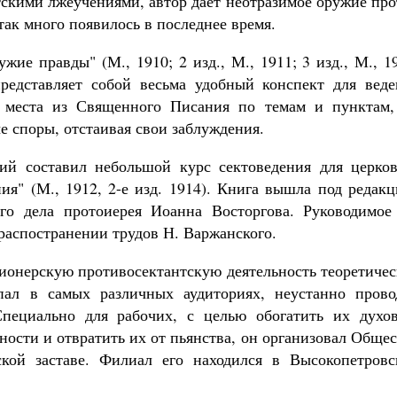
тскими лжеучениями, автор дает неотразимое оружие пр
так много появилось в последнее время.
жие правды" (М., 1910; 2 изд., М., 1911; 3 изд., М., 1
представляет собой весьма удобный конспект для веде
т места из Священного Писания по темам и пунктам,
е споры, отстаивая свои заблуждения.
ий составил небольшой курс сектоведения для церков
ия" (М., 1912, 2-е изд. 1914). Книга вышла под редак
ого дела протоиерея Иоанна Восторгова. Руководимое
 распостранении трудов Н. Варжанского.
ионерскую противосектантскую деятельность теоретичес
ал в самых различных аудиториях, неустанно прово
пециально для рабочих, с целью обогатить их духов
ности и отвратить их от пьянства, он организовал Обще
ской заставе. Филиал его находился в Высокопетровс