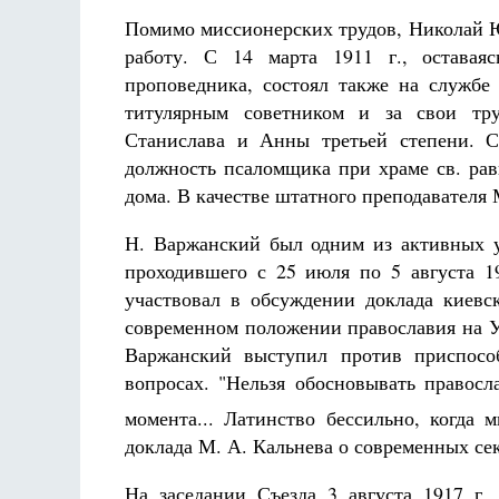
Помимо миссионерских трудов, Николай 
работу. С 14 марта 1911 г., оставаяс
проповедника, состоял также на службе
титулярным советником и за свои тру
Станислава и Анны третьей степени. С
должность псаломщика при храме св. рав
дома. В качестве штатного преподавателя
Н. Варжанский был одним из активных у
проходившего с 25 июля по 5 августа 1
участвовал в обсуждении доклада киевс
современном положении православия на Ук
Варжанский выступил против приспосо
вопросах. "Нельзя обосновывать правос
момента... Латинство бессильно, когда 
доклада М. А. Кальнева о современных сек
На заседании Съезда 3 августа 1917 г.