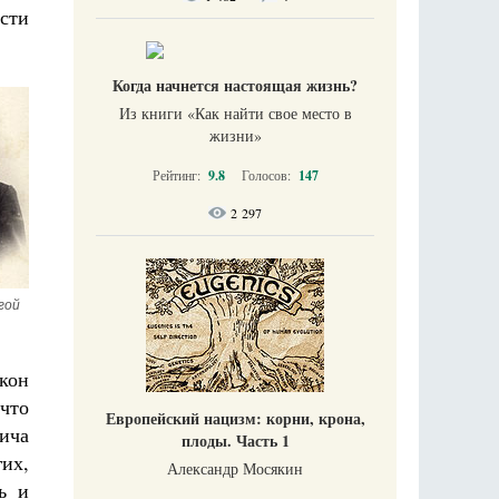
сти
Когда начнется настоящая жизнь?
Из книги «Как найти свое место в
жизни​»
Рейтинг:
9.8
Голосов:
147
2 297
ой 
кон
что
Европейский нацизм: корни, крона,
вича
плоды. Часть 1
гих,
Александр Мосякин
ь и