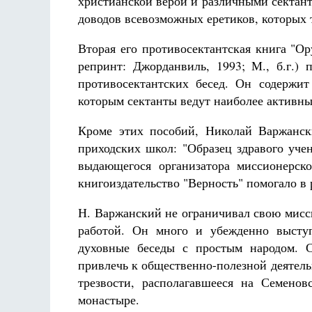
христианской верой и различными сектан
доводов всевозможных еретиков, которых 
Вторая его противосектантская книга "Ору
репринт: Джорданвиль, 1993; М., б.г.) 
противосектантских бесед. Он содержи
которым сектанты ведут наиболее активны
Кроме этих пособий, Николай Варжанск
приходских школ: "Образец здравого учен
выдающегося организатора миссионерск
книгоиздательство "Верность" помогало в
Н. Варжанский не ограничивал свою мисс
работой. Он много и убежденно выступ
духовные беседы с простым народом. С
привлечь к общественно-полезной деятель
трезвости, располагавшееся на Семенов
монастыре.