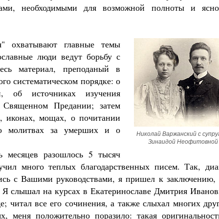
ами, необходимыми для возможной полноты и ясно
я" охватывают главные темы
ославные люди ведут борьбу с
есь материал, преподаный в
ого систематическом порядке: о
, об источниках изучения
 Священном Предании; затем
е, иконах, мощах, о почитании
о молитвах за умерших и о
Николай Варжанский с супруг
Зинаидой Неофитовной
ь месяцев разошлось 5 тысяч
учил много теплых благодарственных писем. Так, диа
сь с Вашими руководствами, я пришел к заключению, 
е. Я слышал на курсах в Екатеринославе Дмитрия Ивано
е; читал все его сочинения, а также слыхал многих дру
х, меня положительно поразило: такая оригинальност