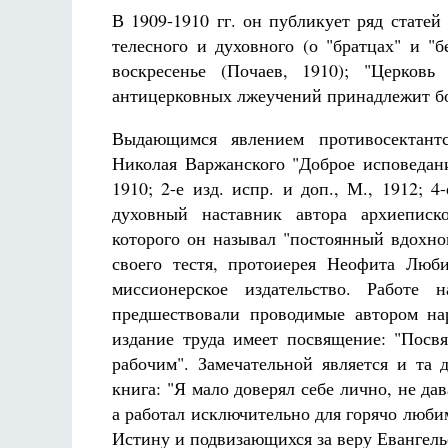
В 1909-1910 гг. он публикует ряд стате
телесного и духовного (о "братцах" и "
воскресенье (Почаев, 1910); "Церков
антицерковных лжеучений принадлежит бо
Выдающимся явлением противосектант
Николая Варжанского "Доброе исповедани
1910; 2-е изд. испр. и доп., М., 1912; 4
духовный наставник автора архиеписк
которого он называл "постоянный вдохн
своего тестя, протоиерея Неофита Люб
миссионерское издательство. Работе 
предшествовали проводимые автором на
издание труда имеет посвящение: "Пос
рабочим". Замечательной является и та 
книга: "Я мало доверял себе лично, не д
а работал исключительно для горячо люби
Истину и подвизающихся за веру Евангел