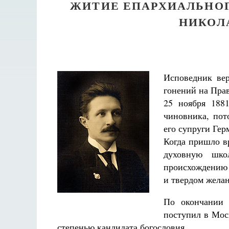
ЖИТИЕ ЕПАРХИАЛЬНО
НИКОЛ
Исповедник ве
гонений на Пра
25 ноября 188
чиновника, пот
его супруги Ге
Когда пришло в
духовную шко
происхождению к
и твердом жела
По окончании 
поступил в Мос
степенью кандидата богословия.