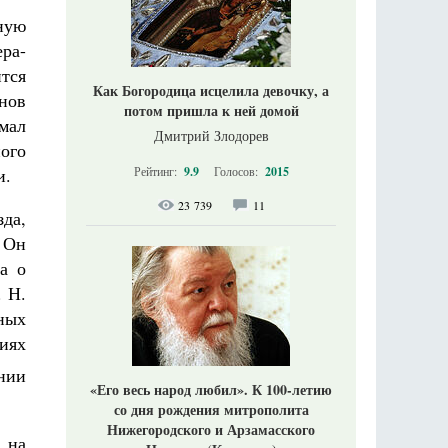
ную
ра-
тся
Как Богородица исцелила девочку, а
нов
потом пришла к ней домой
мал
Дмитрий Злодорев
ого
Рейтинг:
9.9
Голосов:
2015
и.
23 739
11
да,
 Он
а о
. Н.
ных
иях
нии
«Его весь народ любил». К 100-летию
со дня рождения митрополита
Нижегородского и Арзамасского
 на