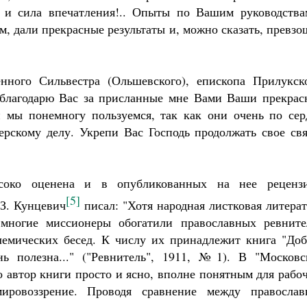
а и сила впечатления!.. Опыты по Вашим руководства
м, дали прекрасные результаты и, можно сказать, превз
ного Сильвестра (Ольшевского), епископа Прилукско
 благодарю Вас за присланные мне Вами Ваши прекрас
 мы понемногу пользуемся, так как они очень по сер
рскому делу. Укрепи Вас Господь продолжать свое свя
соко оценена и в опубликованных на нее рецензи
[5]
З. Кунцевич
писал: "Хотя народная листковая литера
многие миссионеры обогатили православных ревните
емических бесед. К числу их принадлежит книга "Доб
нь полезна..." ("Ревнитель", 1911, №1). В "Московс
о автор книги просто и ясно, вполне понятным для рабо
мировоззрение. Проводя сравнение между православ