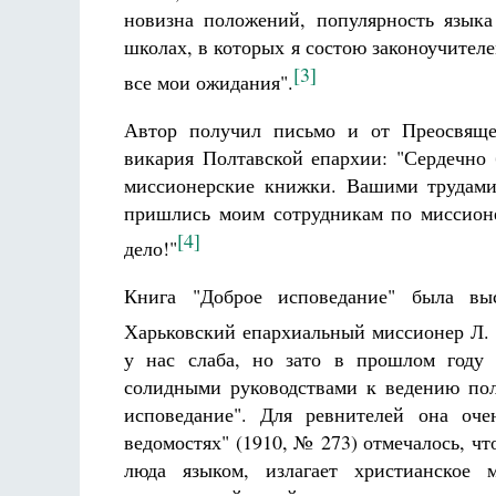
новизна положений, популярность язык
школах, в которых я состою законоучителе
[3]
все мои ожидания".
Автор получил письмо и от Преосвящен
викария Полтавской епархии: "Сердечно
миссионерские книжки. Вашими трудами
пришлись моим сотрудникам по миссионе
[4]
дело!"
Книга "Доброе исповедание" была вы
Харьковский епархиальный миссионер Л. 
у нас слаба, но зато в прошлом году 
солидными руководствами к ведению пол
исповедание". Для ревнителей она оче
ведомостях" (1910, № 273) отмечалось, чт
люда языком, излагает христианское 