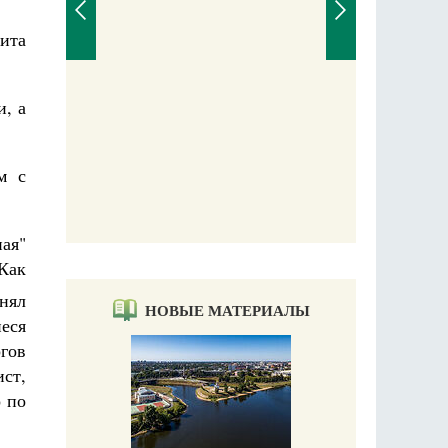
ита
П
и, а
Е
аучись у
м с
ая"
"Как
нял
НОВЫЕ МАТЕРИАЛЫ
еся
гов
ист,
о по