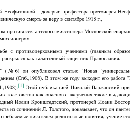
ой Неофитовной – дочерью профессора протоиерея Неоф
ическую смерть за веру в сентябре 1918 г.,
ком противосектантского миссионера Московской епархи
 миссионером.
Великомученик Георгий Победоносец. Н
святого
Роман Котов
рьбе с противоцерковными учениями (главным образо
и раскрылся как талантливый защитник Православия.
" (№6) он опубликовал статью "Новая "универсальн
нием (Спб.,1908). В этом же году выходит его работа 
[1]
.,1908).
Этой публикацией Николай Варжанский при
тив толстовства как опасного лжеучения такие выдающи
ведный Иоанн Кронштадтский, протоиерей Иоанн Востор
ста из сочинений Л. Толстого, доказывает, что он панте
отребляемые писателем религиозные понятия, учение ег