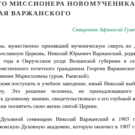
ГО МИССИОНЕРА НОВОМУЧЕНИК
АЯ ВАРЖАНСКОГО
Священник Афанасий Гуме
ры, мужественно принявший мученическую смерть во 
вославную Церковь, Николай Юрьевич Варжанский, роди
1 года в Овручсском уезде Волынской губернии в се
омственного почетного гражданина Георгия Варжанског
рминии Маркелловны (урож. Раевской).
ремя поступить в учебное заведение, юный Николай выб
лу. Это решение человека, не принадлежавшего
 духовному званию, свидетельствовало о его глубокой 
нии посвятить свою жизнь святой Церкви.
Духовной семинарии Николай Варжанский в 1903 г
Как найти своё место в жизни
ковскую Духовную академию, которую окончил в 1907 г.
Кирилл Мурышев