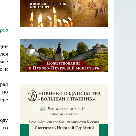
А
ров
дни
лся
мье
о и
рал
 по
НОВИНКИ ИЗДАТЕЛЬСТВА
«ВОЛЬНЫЙ СТРАННИК»
вере
оду
Чего ждет от нас Бог. 10 заповедей Божиих
 со
Святитель Николай Сербский