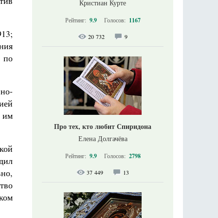
отив
Кристиан Курте
Рейтинг:
9.9
Голосов:
1167
913;
20 732
9
ния
 по
но-
цией
 им
Про тех, кто любит Спиридона
Елена Долгачёва
кой
Рейтинг:
9.9
Голосов:
2798
дил
но,
37 449
13
ство
ком