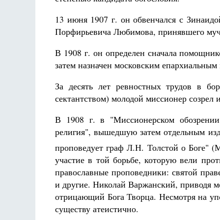
13 июня 1907 г. он обвенчался с Зинаид
Порфирьевича Любимова, принявшего мучен
В 1908 г. он определен сначала помощни
затем назначен московским епархиальным
Разлуки не будет
За десять лет ревностных трудов в бо
Фредерика де Грааф
сектантством) молодой миссионер созрел 
В 1908 г. в "Миссионерском обозрении
религия", вышедшую затем отдельным изда
проповедует граф Л.Н. Толстой о Боге" (М
участие в той борьбе, которую вели про
православные проповедники: святой пра
и другие. Николай Варжанский, приводя ме
отрицающий Бога Творца. Несмотря на уп
существу атеистично.