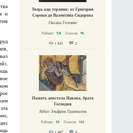
ства
Тверь как терапия: от Григория
те и
Сороки до Валентина Сидорова
тив
Оксана Головко
Рейтинг:
9.8
Голосов:
96
руд
1 623
2
ев,
овал
й),
ощь
вое
ком
рое
Память апостола Иакова, брата
ким
Господня
 эта
Аббат Эльфрик Грамматик
бию,
ящих
Рейтинг:
10
Голосов:
141
мощь
1 482
4