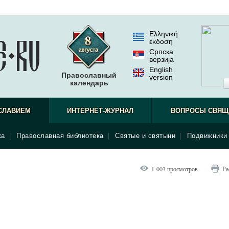
Ελληνική
έκδοση
Српска
верзиjа
English
Православный
version
календарь
СЛАВИЕМ
ИНТЕРНЕТ-ЖУРНАЛ
ВОПРОСЫ СВЯЩ
ка
|
Православная библиотека
|
Святые и святыни
|
Подвижники 
1 003 просмотров
Ра