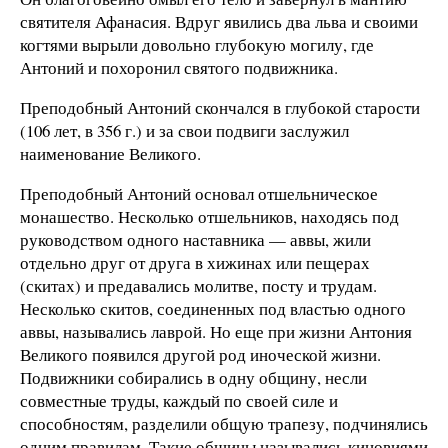
святителя Афанасия. Вдруг явились два льва и своими
когтями вырыли довольно глубокую могилу, где
Антоний и похоронил святого подвижника.
Преподобный Антоний скончался в глубокой старости
(106 лет, в 356 г.) и за свои подвиги заслужил
наименование Великого.
Преподобный Антоний основал отшельническое
монашество. Несколько отшельников, находясь под
руководством одного наставника — аввы, жили
отдельно друг от друга в хижинах или пещерах
(скитах) и предавались молитве, посту и трудам.
Несколько скитов, соединенных под властью одного
аввы, назывались лаврой. Но еще при жизни Антония
Великого появился другой род иноческой жизни.
Подвижники собирались в одну общину, несли
совместные труды, каждый по своей силе и
способностям, разделили общую трапезу, подчинялись
одним правилам. Такие общины назывались киновиями