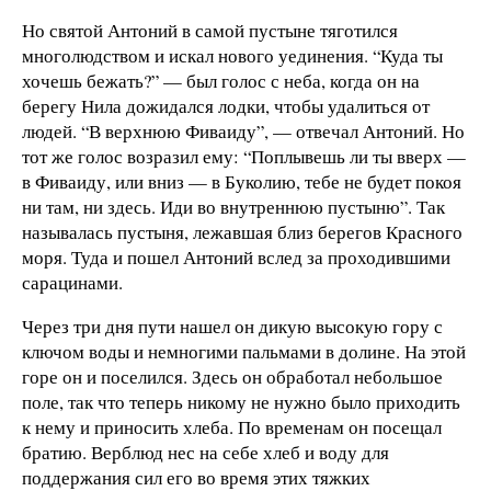
Но святой Антоний в самой пустыне тяготился
многолюдством и искал нового уединения. “Куда ты
хочешь бежать?” — был голос с неба, когда он на
берегу Нила дожидался лодки, чтобы удалиться от
людей. “В верхнюю Фиваиду”, — отвечал Антоний. Но
тот же голос возразил ему: “Поплывешь ли ты вверх —
в Фиваиду, или вниз — в Буколию, тебе не будет покоя
ни там, ни здесь. Иди во внутреннюю пустыню”. Так
называлась пустыня, лежавшая близ берегов Красного
моря. Туда и пошел Антоний вслед за проходившими
сарацинами.
Через три дня пути нашел он дикую высокую гору с
ключом воды и немногими пальмами в долине. На этой
горе он и поселился. Здесь он обработал небольшое
поле, так что теперь никому не нужно было приходить
к нему и приносить хлеба. По временам он посещал
братию. Верблюд нес на себе хлеб и воду для
поддержания сил его во время этих тяжких