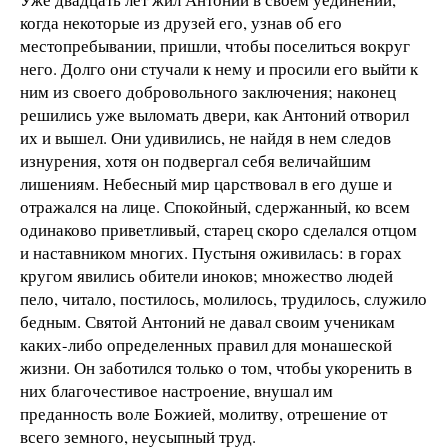
когда некоторые из друзей его, узнав об его
местопребывании, пришли, чтобы поселиться вокруг
него. Долго они стучали к нему и просили его выйти к
ним из своего добровольного заключения; наконец
решились уже выломать двери, как Антоний отворил
их и вышел. Они удивились, не найдя в нем следов
изнурения, хотя он подвергал себя величайшим
лишениям. Небесный мир царствовал в его душе и
отражался на лице. Спокойный, сдержанный, ко всем
одинаково приветливый, старец скоро сделался отцом
и наставником многих. Пустыня оживилась: в горах
кругом явились обители иноков; множество людей
пело, читало, постилось, молилось, трудилось, служило
бедным. Святой Антоний не давал своим ученикам
каких-либо определенных правил для монашеской
жизни. Он заботился только о том, чтобы укоренить в
них благочестивое настроение, внушал им
преданность воле Божией, молитву, отрешение от
всего земного, неусыпный труд.