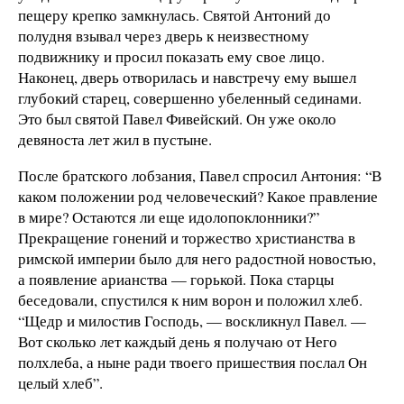
пещеру крепко замкнулась. Святой Антоний до
полудня взывал через дверь к неизвестному
подвижнику и просил показать ему свое лицо.
Наконец, дверь отворилась и навстречу ему вышел
глубокий старец, совершенно убеленный сединами.
Это был святой Павел Фивейский. Он уже около
девяноста лет жил в пустыне.
После братского лобзания, Павел спросил Антония: “В
каком положении род человеческий? Какое правление
в мире? Остаются ли еще идолопоклонники?”
Прекращение гонений и торжество христианства в
римской империи было для него радостной новостью,
а появление арианства — горькой. Пока старцы
беседовали, спустился к ним ворон и положил хлеб.
“Щедр и милостив Господь, — воскликнул Павел. —
Вот сколько лет каждый день я получаю от Него
полхлеба, а ныне ради твоего пришествия послал Он
целый хлеб”.