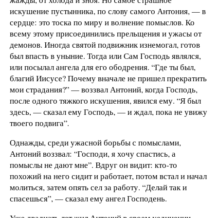
искушение пустынника, по слову самого Антония, — в
сердце: это тоска по миру и волнение помыслов. Ко
всему этому присоединились прельщения и ужасы от
демонов. Иногда святой подвижник изнемогал, готов
был впасть в уныние. Тогда или Сам Господь являлся,
или посылал ангела для его ободрения. “Где ты был,
благий Иисусе? Почему вначале не пришел прекратить
мои страдания?” — воззвал Антоний, когда Господь,
после одного тяжкого искушения, явился ему. “Я был
здесь, — сказал ему Господь, — и ждал, пока не увижу
твоего подвига”.
Однажды, среди ужасной борьбы с помыслами,
Антоний воззвал: “Господи, я хочу спастись, а
помыслы не дают мне”. Вдруг он видит: кто-то
похожий на него сидит и работает, потом встал и начал
молиться, затем опять сел за работу. “Делай так и
спасешься”, — сказал ему ангел Господень.
Уже двадцать лет жил Антоний в своем уединении,