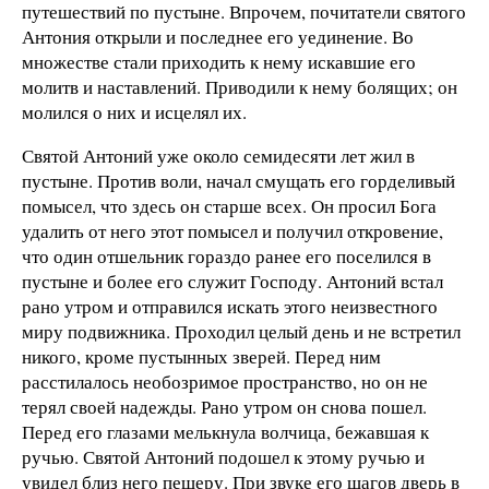
путешествий по пустыне. Впрочем, почитатели святого
Антония открыли и последнее его уединение. Во
множестве стали приходить к нему искавшие его
молитв и наставлений. Приводили к нему болящих; он
молился о них и исцелял их.
Святой Антоний уже около семидесяти лет жил в
пустыне. Против воли, начал смущать его горделивый
помысел, что здесь он старше всех. Он просил Бога
удалить от него этот помысел и получил откровение,
что один отшельник гораздо ранее его поселился в
пустыне и более его служит Господу. Антоний встал
рано утром и отправился искать этого неизвестного
миру подвижника. Проходил целый день и не встретил
никого, кроме пустынных зверей. Перед ним
расстилалось необозримое пространство, но он не
терял своей надежды. Рано утром он снова пошел.
Перед его глазами мелькнула волчица, бежавшая к
ручью. Святой Антоний подошел к этому ручью и
увидел близ него пещеру. При звуке его шагов дверь в