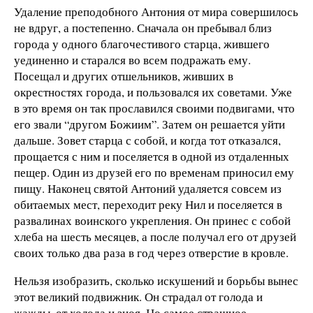
Удаление преподобного Антония от мира совершилось
не вдруг, а постепенно. Сначала он пребывал близ
города у одного благочестивого старца, жившего
уединенно и старался во всем подражать ему.
Посещал и других отшельников, живших в
окрестностях города, и пользовался их советами. Уже
в это время он так прославился своими подвигами, что
его звали “другом Божиим”. Затем он решается уйти
дальше. Зовет старца с собой, и когда тот отказался,
прощается с ним и поселяется в одной из отдаленных
пещер. Один из друзей его по временам приносил ему
пищу. Наконец святой Антоний удаляется совсем из
обитаемых мест, переходит реку Нил и поселяется в
развалинах воинского укрепления. Он принес с собой
хлеба на шесть месяцев, а после получал его от друзей
своих только два раза в год через отверстие в кровле.
Нельзя изобразить, сколько искушений и борьбы вынес
этот великий подвижник. Он страдал от голода и
жажды, от холода и зноя. Но самое страшное