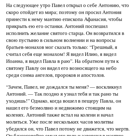
На следующее утро Павел открыл о себе Антонию, что
скоро отойдет из мира; поэтому он просил Антония
принести к нему мантию епископа Афанасия, чтобы
прикрыть ею его останки. Антоний поспешил
исполнить желание святого старца. Он возвратился в
свою пустыню в сильном волнении и на вопросы
братьев-монахов мог сказать только: “Грешный, я
считал себя еще монахом! Я видел Илию, я видел
Иоанна, я видел Павла в раю”. На обратном пути к
святому Павлу он видел его возносящего на небо
среди сонма ангелов, пророков и апостолов.
“Зачем, Павел, не дождался ты меня? — воскликнул
Антоний. — Так поздно я узнал тебя и так рано ты
уходишь!” Однако, когда вошел в пещеру Павла, он
нашел его безмолвно и недвижимо стоящим на
коленях. Антоний также встал на колени и начал
молиться. Уже после нескольких часов молитвы
убедился он, что Павел потому не движется, что мертв.
Он благоговейно омыл его тело и завернул в мантию