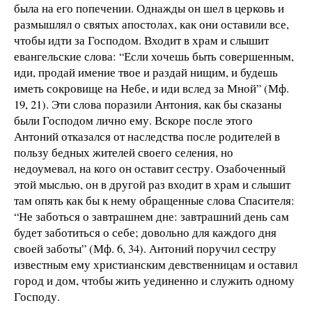
была на его попечении. Однажды он шел в церковь и
размышлял о святых апостолах, как они оставили все,
чтобы идти за Господом. Входит в храм и слышит
евангельские слова: “Если хочешь быть совершенным,
иди, продай имение твое и раздай нищим, и будешь
иметь сокровище на Небе, и иди вслед за Мной” (Мф.
19, 21). Эти слова поразили Антония, как бы сказаны
были Господом лично ему. Вскоре после этого
Антоний отказался от наследства после родителей в
пользу бедных жителей своего селения, но
недоумевал, на кого он оставит сестру. Озабоченный
этой мыслью, он в другой раз входит в храм и слышит
там опять как бы к нему обращенные слова Спасителя:
“Не заботься о завтрашнем дне: завтрашний день сам
будет заботиться о себе; довольно для каждого дня
своей заботы” (Мф. 6, 34). Антоний поручил сестру
известным ему христианским девственницам и оставил
город и дом, чтобы жить уединенно и служить одному
Господу.