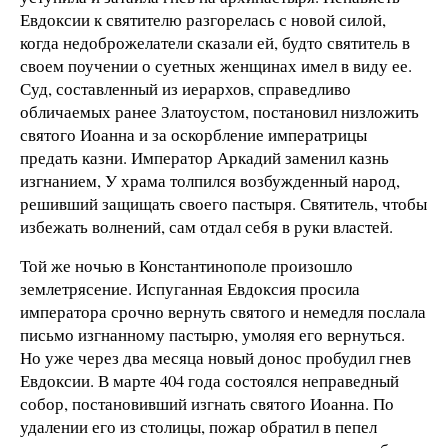
Евдоксии к святителю разгорелась с новой силой,
когда недоброжелатели сказали ей, будто святитель в
своем поучении о суетных женщинах имел в виду ее.
Суд, составленный из иерархов, справедливо
обличаемых ранее Златоустом, постановил низложить
святого Иоанна и за оскорбление императрицы
предать казни. Император Аркадий заменил казнь
изгнанием, У храма толпился возбужденный народ,
решивший защищать своего пастыря. Святитель, чтобы
избежать волнений, сам отдал себя в руки властей.
Той же ночью в Константинополе произошло
землетрясение. Испуганная Евдоксия просила
императора срочно вернуть святого и немедля послала
письмо изгнанному пастырю, умоляя его вернуться.
Но уже через два месяца новый донос пробудил гнев
Евдоксии. В марте 404 года состоялся неправедный
собор, постановивший изгнать святого Иоанна. По
удалении его из столицы, пожар обратил в пепел