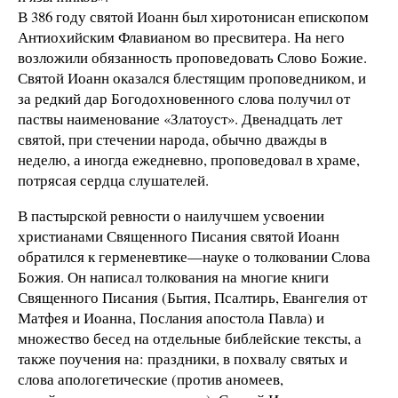
В 386 году святой Иоанн был хиротонисан епископом
Антиохийским Флавианом во пресвитера. На него
возложили обязанность проповедовать Слово Божие.
Святой Иоанн оказался блестящим проповедником, и
за редкий дар Богодохновенного слова получил от
паствы наименование «Златоуст». Двенадцать лет
святой, при стечении народа, обычно дважды в
неделю, а иногда ежедневно, проповедовал в храме,
потрясая сердца слушателей.
В пастырской ревности о наилучшем усвоении
христианами Священного Писания святой Иоанн
обратился к герменевтике—науке о толковании Слова
Божия. Он написал толкования на многие книги
Священного Писания (Бытия, Псалтирь, Евангелия от
Матфея и Иоанна, Послания апостола Павла) и
множество бесед на отдельные библейские тексты, а
также поучения на: праздники, в похвалу святых и
слова апологетические (против аномеев,