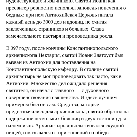
иудействующих и язычников). Святой Иоанн как
пресвитер ревностно исполнял заповедь попечения о
бедных: при нем Антиохийская Церковь питала
каждый день до 3000 дев и вдовиц, не считая
заключенных, странников и больных. Слава
замечательного пастыря и проповедника росла.
В 397 году, после кончины Константинопольского
архиепископа Нектария, святой Иоанн Златоуст был
вызван из Антиохии для поставления на
Константинопольскую кафедру. В столице святой
архипастырь не мог проповедовать так часто, как в
Антиохии. Множество дел ожидало решения
святителя, он начал с главного — с духовного
совершенствования священства. И здесь лучшим
примером был он сам. Средства, которые
предназначались для архиепископа, святой обратил на
содержание нескольких больниц и двух гостиниц для
паломников. Архипастырь довольствовался скудной
пищей, отказывался от приглашений на обеды.