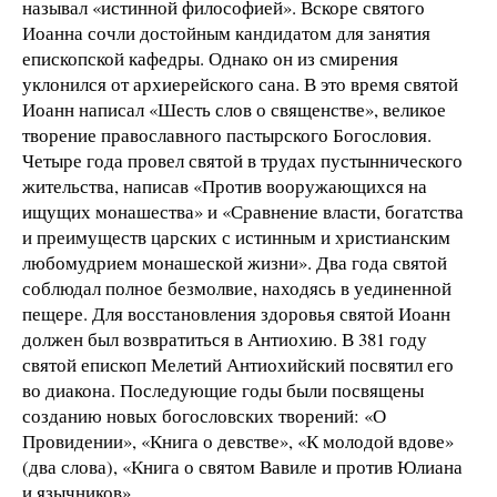
называл «истинной философией». Вскоре святого
Иоанна сочли достойным кандидатом для занятия
епископской кафедры. Однако он из смирения
уклонился от архиерейского сана. В это время святой
Иоанн написал «Шесть слов о священстве», великое
творение православного пастырского Богословия.
Четыре года провел святой в трудах пустыннического
жительства, написав «Против вооружающихся на
ищущих монашества» и «Сравнение власти, богатства
и преимуществ царских с истинным и христианским
любомудрием монашеской жизни». Два года святой
соблюдал полное безмолвие, находясь в уединенной
пещере. Для восстановления здоровья святой Иоанн
должен был возвратиться в Антиохию. В 381 году
святой епископ Мелетий Антиохийский посвятил его
во диакона. Последующие годы были посвящены
созданию новых богословских творений: «О
Провидении», «Книга о девстве», «К молодой вдове»
(два слова), «Книга о святом Вавиле и против Юлиана
и язычников».