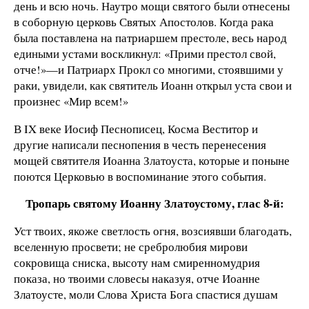
день и всю ночь. Наутро мощи святого были отнесены
в соборную церковь Святых Апостолов. Когда рака
была поставлена на патриаршем престоле, весь народ
едиными устами воскликнул: «Прими престол свой,
отче!»—и Патриарх Прокл со многими, стоявшими у
раки, увидели, как святитель Иоанн открыл уста свои и
произнес «Мир всем!»
В IX веке Иосиф Песнописец, Косма Веститор и
другие написали песнопения в честь перенесения
мощей святителя Иоанна Златоуста, которые и поныне
поются Церковью в воспоминание этого события.
Тропарь святому Иоанну Златоустому, глас 8-й:
Уст твоих, якоже светлость огня, возсиявши благодать,
вселенную просвети; не сребролюбия мирови
сокровища сниска, высоту нам смиренномудрия
показа, но твоими словесы наказуя, отче Иоанне
Златоусте, моли Слова Христа Бога спастися душам