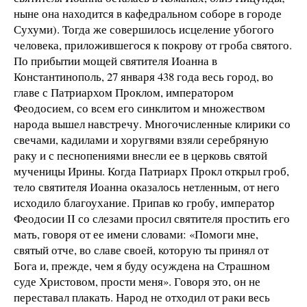
ныне она находится в кафедральном соборе в городе
Сухуми). Тогда же совершилось исцеление убогого
человека, приложившегося к покрову от гроба святого.
По прибытии мощей святителя Иоанна в
Константинополь, 27 января 438 года весь город, во
главе с Патриархом Проклом, императором
Феодосием, со всем его синклитом и множеством
народа вышел навстречу. Многочисленные клирики со
свечами, кадилами и хоругвями взяли серебряную
раку и с песнопениями внесли ее в церковь святой
мученицы Ирины. Когда Патриарх Прокл открыл гроб,
тело святителя Иоанна оказалось нетленным, от него
исходило благоухание. Припав ко гробу, император
Феодосии II со слезами просил святителя простить его
мать, говоря от ее имени словами: «Помоги мне,
святый отче, во славе своей, которую ты принял от
Бога и, прежде, чем я буду осуждена на Страшном
суде Христовом, прости меня». Говоря это, он не
переставал плакать. Народ не отходил от раки весь