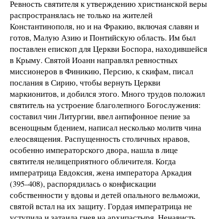
Ревность святителя к утверждению христианской веры
распространялась не только на жителей
Константинополя, но и на Фракию, включая славян и
готов, Малую Азию и Понтийскую область. Им был
поставлен епископ для Церкви Боспора, находившейся
в Крыму. Святой Иоанн направлял ревностных
миссионеров в Финикию, Персию, к скифам, писал
послания в Сирию, чтобы вернуть Церкви
маркионитов, и добился этого. Много трудов положил
святитель на устроение благолепного Богослужения:
составил чин Литургии, ввел антифонное пение за
всенощным бдением, написал несколько молитв чина
елеосвящения. Распущенность столичных нравов,
особенно императорского двора, нашла в лице
святителя нелицеприятного обличителя. Когда
императрица Евдоксия, жена императора Аркадия
(395–408), распорядилась о конфискации
собственности у вдовы и детей опального вельможи,
святой встал на их защиту. Гордая императрица не
уступила и затаила гнев на архипастыря. Ненависть