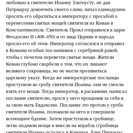
любовью к святителю Иоанну Златоусту, не дав
Патриарху докончить своего слова, начал единодушно
просить его обратиться к императору с просьбой о
перенесении святых мощей святителя из Коман в
Константинополь. Святитель Прокл отправился к царю
Феодосию II (408–450) и от лица Церкви и народа
просил его об этом. Император согласился и отправил
в Команы особых посланников с серебряной ракой,
чтобы с почетом перевезти святые мощи. Жители
Коман глубоко скорбели о том, что их лишают
великого сокровища, но не могли противиться
царскому указу. Когда же императорские посланцы
приступили ко гробу святителя Иоанна, они не смогли
взять его мощи. Тогда император, в раскаянии, написал
послание святителю, прося у него прощения за себя и
за свою мать Евдоксию. Послание это прочли у гроба
святителя Иоанна, положили на него и совершили
всенощное бдение. Затем приступили к гробнице,
легко подняли мощи и внесли на корабль (гробница
святителя Иоанна осталась в Команах, близ Пицунды;