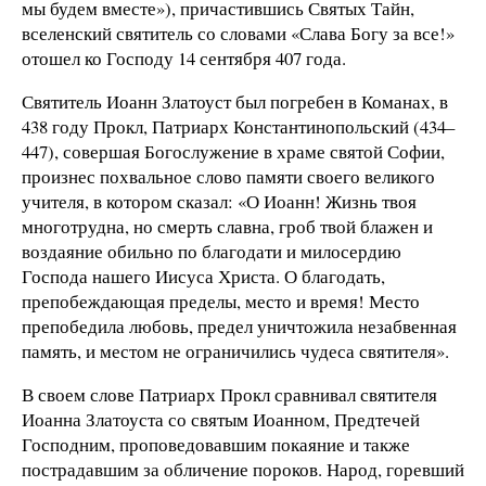
мы будем вместе»), причастившись Святых Тайн,
вселенский святитель со словами «Слава Богу за все!»
отошел ко Господу 14 сентября 407 года.
Святитель Иоанн Златоуст был погребен в Команах, в
438 году Прокл, Патриарх Константинопольский (434–
447), совершая Богослужение в храме святой Софии,
произнес похвальное слово памяти своего великого
учителя, в котором сказал: «О Иоанн! Жизнь твоя
многотрудна, но смерть славна, гроб твой блажен и
воздаяние обильно по благодати и милосердию
Господа нашего Иисуса Христа. О благодать,
препобеждающая пределы, место и время! Место
препобедила любовь, предел уничтожила незабвенная
память, и местом не ограничились чудеса святителя».
В своем слове Патриарх Прокл сравнивал святителя
Иоанна Златоуста со святым Иоанном, Предтечей
Господним, проповедовавшим покаяние и также
пострадавшим за обличение пороков. Народ, горевший