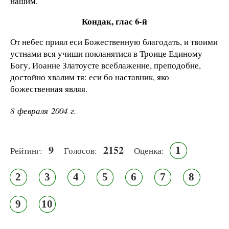
нашим.
Кондак, глас 6-й
От небес приял еси Божественную благодать, и твоими
устнами вся учиши покланятися в Троице Единому
Богу, Иоанне Златоусте всеблаженне, преподобне,
достойно хвалим тя: еси бо наставник, яко
божественная являя.
8 февраля 2004 г.
9
2152
1
Рейтинг:
Голосов:
Оценка:
2
3
4
5
6
7
8
9
10