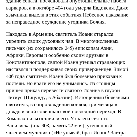
здание сената, последовали опустошительные набеги
варваров, а в октябре 404 года умерла Евдоксия. Даже
язычники видели в этих событиях Небесное наказание
за неправедное осуждение угодника Божия.
Находясь в Армении, святитель Иоанн старался
укрепить своих духовных чад. В многочисленных
письмах (их сохранилось 245) епископам Азии,
Африки, Европы и особенно своим друзьям в
Константинополе, святой Иоанн утешал страдающих,
наставлял и поддерживал своих приверженцев. Зимой
406 года святитель Иоанн был болезнью прикован к
постели. Но враги его не унимались. Из столицы
пришел приказ перевести святого Иоанна в глухой
Питиус (Пицунду, в Абхазии). Истощенный болезнями
святитель, в сопровождении конвоя, три месяца в
дождь и зной совершал свой последний переход. В
Команах силы оставили его. У склепа святого
Василиска (.ок. 308, память 22 мая), утешенный
явлением мученика («Не унывай, брат Иоанн! Завтра