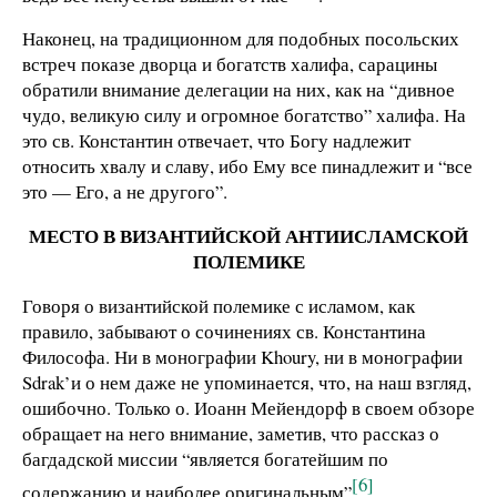
Наконец, на традиционном для подобных посольских
встреч показе дворца и богатств халифа, сарацины
обратили внимание делегации на них, как на “дивное
чудо, великую силу и огромное богатство” халифа. На
это св. Константин отвечает, что Богу надлежит
относить хвалу и славу, ибо Ему все пинадлежит и “все
это — Его, а не другого”.
МЕСТО В ВИЗАНТИЙСКОЙ АНТИИСЛАМСКОЙ
ПОЛЕМИКЕ
Говоря о византийской полемике с исламом, как
правило, забывают о сочинениях св. Константина
Философа. Ни в монографии Khoury, ни в монографии
Sdrak’и о нем даже не упоминается, что, на наш взгляд,
ошибочно. Только о. Иоанн Мейендорф в своем обзоре
обращает на него внимание, заметив, что рассказ о
багдадской миссии “является богатейшим по
[6]
содержанию и наиболее оригинальным”
.