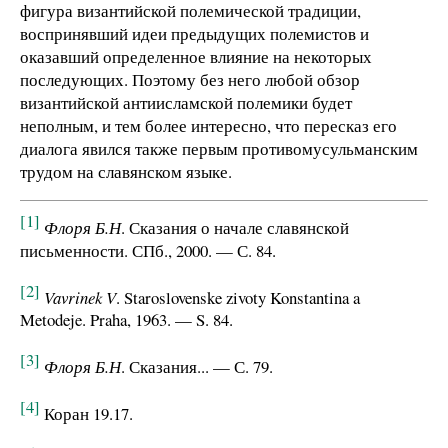
фигура византийской полемической традиции,
воспринявший идеи предыдущих полемистов и
оказавший определенное влияние на некоторых
последующих. Поэтому без него любой обзор
византийской антиисламской полемики будет
неполным, и тем более интересно, что пересказ его
диалога явился также первым противомусульманским
трудом на славянском языке.
[1]
Флоря Б.Н
. Сказания о начале славянской
письменности. СПб., 2000. — С. 84.
[2]
Vavrinek V
. Staroslovenske zivoty Konstantina a
Metodeje. Praha, 1963. — S. 84.
[3]
Флоря Б.Н
. Сказания... — С. 79.
[4]
Коран 19.17.