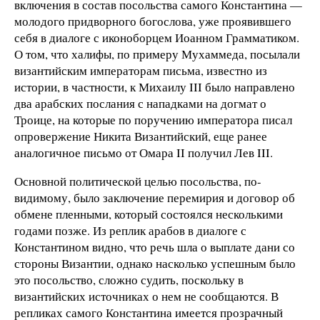
включения в состав посольства самого Константина —
молодого придворного богослова, уже проявившего
себя в диалоге с иконоборцем Иоанном Грамматиком.
О том, что халифы, по примеру Мухаммеда, посылали
византийским императорам письма, известно из
истории, в частности, к Михаилу III было направлено
два арабских послания с нападками на догмат о
Троице, на которые по поручению императора писал
опровержение Никита Византийский, еще ранее
аналогичное письмо от Омара II получил Лев III.
Основной политической целью посольства, по-
видимому, было заключение перемирия и договор об
обмене пленными, который состоялся несколькими
годами позже. Из реплик арабов в диалоге с
Константином видно, что речь шла о выплате дани со
стороны Византии, однако насколько успешным было
это посольство, сложно судить, поскольку в
византийских источниках о нем не сообщаются. В
репликах самого Константина имеется прозрачный