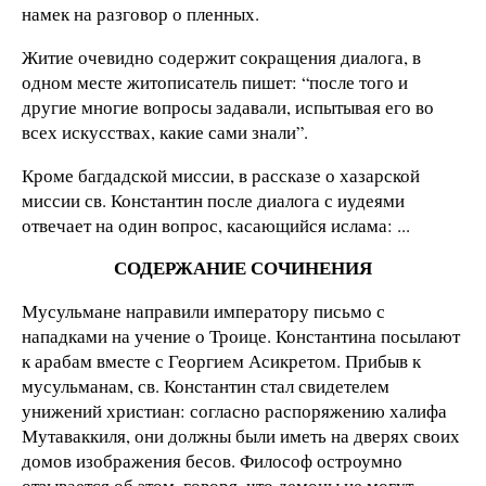
намек на разговор о пленных.
Житие очевидно содержит сокращения диалога, в
одном месте житописатель пишет: “после того и
другие многие вопросы задавали, испытывая его во
всех искусствах, какие сами знали”.
Кроме багдадской миссии, в рассказе о хазарской
миссии св. Константин после диалога с иудеями
отвечает на один вопрос, касающийся ислама: ...
СОДЕРЖАНИЕ СОЧИНЕНИЯ
Мусульмане направили императору письмо с
нападками на учение о Троице. Константина посылают
к арабам вместе с Георгием Асикретом. Прибыв к
мусульманам, св. Константин стал свидетелем
унижений христиан: согласно распоряжению халифа
Мутаваккиля, они должны были иметь на дверях своих
домов изображения бесов. Философ остроумно
отзывается об этом, говоря, что демоны не могут