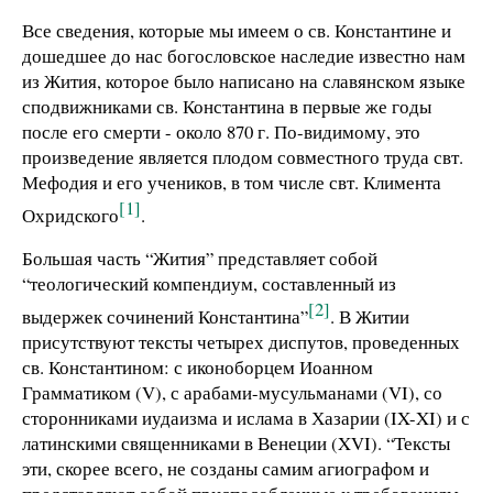
Все сведения, которые мы имеем о св. Константине и
дошедшее до нас богословское наследие известно нам
из Жития, которое было написано на славянском языке
сподвижниками св. Константина в первые же годы
после его смерти - около 870 г. По-видимому, это
произведение является плодом совместного труда свт.
Мефодия и его учеников, в том числе свт. Климента
[1]
Охридского
.
Большая часть “Жития” представляет собой
“теологический компендиум, составленный из
[2]
выдержек сочинений Константина”
. В Житии
присутствуют тексты четырех диспутов, проведенных
св. Константином: с иконоборцем Иоанном
Грамматиком (V), с арабами-мусульманами (VI), со
сторонниками иудаизма и ислама в Хазарии (IX-XI) и с
латинскими священниками в Венеции (XVI). “Тексты
эти, скорее всего, не созданы самим агиографом и