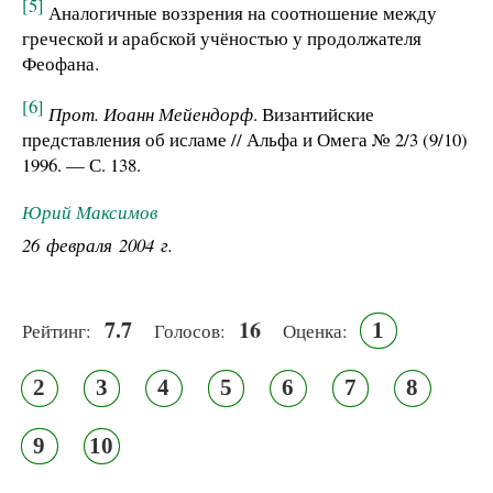
[5]
Аналогичные воззрения на соотношение между
греческой и арабской учёностью у продолжателя
Феофана.
[6]
Прот. Иоанн Мейендорф
. Византийские
представления об исламе // Альфа и Омега № 2/3 (9/10)
1996. — С. 138.
Юрий Максимов
26 февраля 2004 г.
7.7
16
1
Рейтинг:
Голосов:
Оценка:
2
3
4
5
6
7
8
9
10