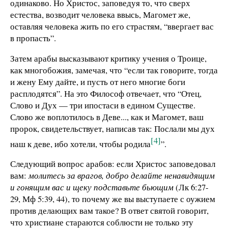
одинаково. Но Христос, заповедуя то, что сверх
естества, возводит человека ввысь, Магомет же,
оставляя человека жить по его страстям, “ввергает вас
в пропасть”.
Затем арабы высказывают критику учения о Троице,
как многобожия, замечая, что “если так говорите, тогда
и жену Ему дайте, и пусть от него многие боги
расплодятся”. На это Философ отвечает, что “Отец,
Слово и Дух — три ипостаси в едином Существе.
Слово же воплотилось в Деве..., как и Магомет, ваш
пророк, свидетельствует, написав так: Послали мы дух
[4]
наш к деве, ибо хотели, чтобы родила
”.
Следующий вопрос арабов: если Христос заповедовал
вам:
молитесь за врагов, добро делайте ненавидящим
и гонящим вас и щеку подставьте бьющим
(Лк 6:27-
29, Мф 5:39, 44), то почему же вы выступаете с оужием
против делающих вам такое? В ответ святой говорит,
что христиане стараются соблюсти не только эту