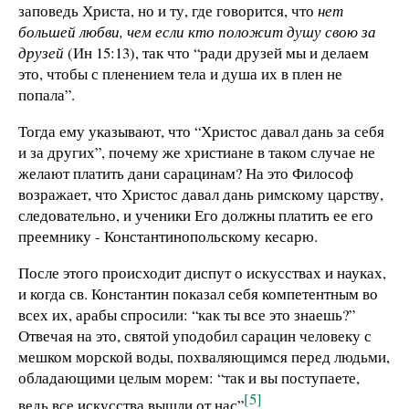
заповедь Христа, но и ту, где говорится, что
нет
большей любви, чем если кто положит душу свою за
друзей
(Ин 15:13), так что “ради друзей мы и делаем
это, чтобы с пленением тела и душа их в плен не
попала”.
Тогда ему указывают, что “Христос давал дань за себя
и за других”, почему же христиане в таком случае не
желают платить дани сарацинам? На это Философ
возражает, что Христос давал дань римскому царству,
следовательно, и ученики Его должны платить ее его
преемнику - Константинопольскому кесарю.
После этого происходит диспут о искусствах и науках,
и когда св. Константин показал себя компетентным во
всех их, арабы спросили: “как ты все это знаешь?”
Отвечая на это, святой уподобил сарацин человеку с
мешком морской воды, похваляющимся перед людьми,
обладающими целым морем: “так и вы поступаете,
[5]
ведь все искусства вышли от нас”
.