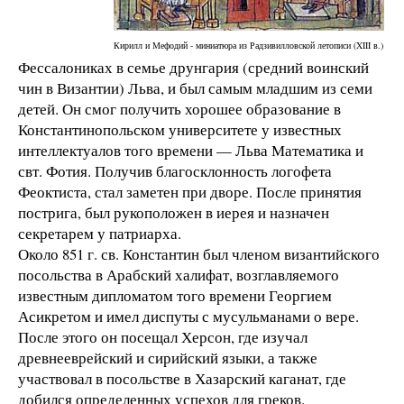
Кирилл и Мефодий - миниатюра из Радзивилловской летописи (XIII в.)
Фессалониках в семье друнгария (средний воинский
чин в Византии) Льва, и был самым младшим из семи
детей. Он смог получить хорошее образование в
Константинопольском университете у известных
интеллектуалов того времени — Льва Математика и
свт. Фотия. Получив благосклонность логофета
Феоктиста, стал заметен при дворе. После принятия
пострига, был рукоположен в иерея и назначен
секретарем у патриарха.
Около 851 г. св. Константин был членом византийского
посольства в Арабский халифат, возглавляемого
известным дипломатом того времени Георгием
Асикретом и имел диспуты с мусульманами о вере.
После этого он посещал Херсон, где изучал
древнееврейский и сирийский языки, а также
участвовал в посольстве в Хазарский каганат, где
добился определенных успехов для греков.