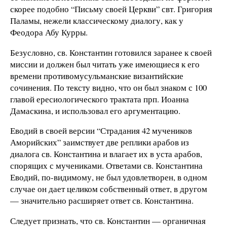
скорее подобно “Письму своей Церкви” свт. Григория
Паламы, нежели классическому диалогу, как у
Феодора Абу Курры.
Безусловно, св. Константин готовился заранее к своей
миссии и должен был читать уже имеющиеся к его
времени противомусульманские византийские
сочинения. По тексту видно, что он был знаком с 100
главой ересиологического трактата прп. Иоанна
Дамаскина, и использовал его аргументацию.
Еводий в своей версии “Страдания 42 мучеников
Аморийских” заимствует две реплики арабов из
диалога св. Константина и влагает их в уста арабов,
спорящих с мучениками. Ответами св. Константина
Еводий, по-видимому, не был удовлетворен, в одном
случае он дает целиком собственный ответ, в другом
— значительно расширяет ответ св. Константина.
Следует признать, что св. Константин — органичная