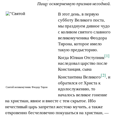
Пищу оскверненную признав негодной.
В этот день, в первую
субботу Великого поста,
мы празднуем дивное чудо
с коливом святого славного
великомученика Феодора
Тирона, которое имело
такую предысторию.
[1]
Когда Юлиан Отступник
наследовал царство после
Констанция, сына
[2]
Константина Великого
, и
обратился от Христа к
Святой великомученик Феодор Тирон
идолослужению, то
началось великое гонение
на христиан, явное и вместе с тем скрытое. Ибо
нечестивый царь запретил жестоко мучить, а также
откровенно бесчеловечно покушаться на христиан, —