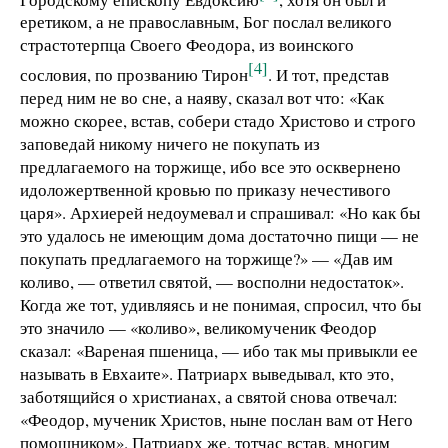
еретиком, а не православным, Бог послал великого
страстотерпца Своего Феодора, из воинского
[4]
сословия, по прозванию Тирон
. И тот, представ
перед ним не во сне, а наяву, сказал вот что: «Как
можно скорее, встав, собери стадо Христово и строго
заповедай никому ничего не покупать из
предлагаемого на торжище, ибо все это осквернено
идоложертвенной кровью по приказу нечестивого
царя». Архиерей недоумевал и спрашивал: «Но как бы
это удалось не имеющим дома достаточно пищи — не
покупать предлагаемого на торжище?» — «Дав им
коливо, — ответил святой, — восполни недостаток».
Когда же тот, удивляясь и не понимая, спросил, что бы
это значило — «коливо», великомученик Феодор
сказал: «Вареная пшеница, — ибо так мы привыкли ее
называть в Евхаите». Патриарх
выведывал, кто это,
заботящийся о христианах, а святой снова отвечал:
«Феодор, мученик Христов, ныне послан вам от Него
помощником».
Патриарх же,
тотчас встав, многим