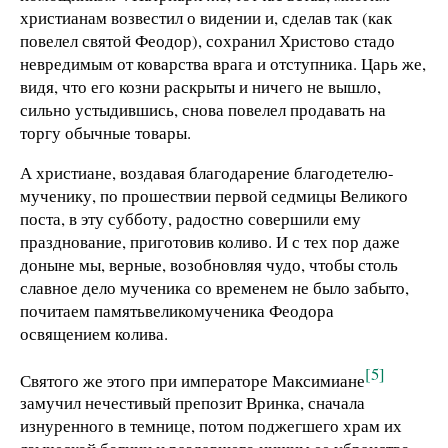
христианам возвестил о видении и, сделав так (как
повелел святой Феодор), сохранил Христово стадо
невредимым от коварства врага и отступника. Царь же,
видя, что его козни раскрыты и ничего не вышло,
сильно устыдившись, снова повелел продавать на
торгу обычные товары.
А христиане, воздавая благодарение благодетелю-
мученику, по прошествии первой седмицы Великого
поста, в эту субботу, радостно совершили ему
празднование, приготовив коливо. И с тех пор даже
доныне мы, верные, возобновляя чудо, чтобы столь
славное дело мученика со временем не было забыто,
почитаем памятьвеликомученика Феодора
освящением колива.
[5]
Святого же этого при императоре Максимиане
замучил нечестивый препозит Вринка, сначала
изнуренного в темнице, потом поджегшего храм их