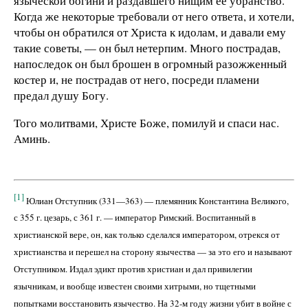
языческой богини и раздавшего нищим ее убранство.
Когда же некоторые требовали от него ответа, и хотели,
чтобы он обратился от Христа к идолам, и давали ему
такие советы, — он был нетерпим. Много пострадав,
напоследок он был брошен в огромный разожженный
костер и, не пострадав от него, посреди пламени
предал душу Богу.
Того молитвами, Христе Боже, помилуй и спаси нас.
Аминь.
[1]
Юлиан Отступник (331—363) — племянник Константина Великого,
с 355 г. цезарь, с 361 г. — император Римский. Воспитанный в
христианской вере, он, как только сделался императором, отрекся от
христианства и перешел на сторону язычества — за это его и называют
Отступником. Издал эдикт против христиан и дал привилегии
язычникам, и вообще известен своими хитрыми, но тщетными
попытками восстановить язычество. На 32-м году жизни убит в войне с