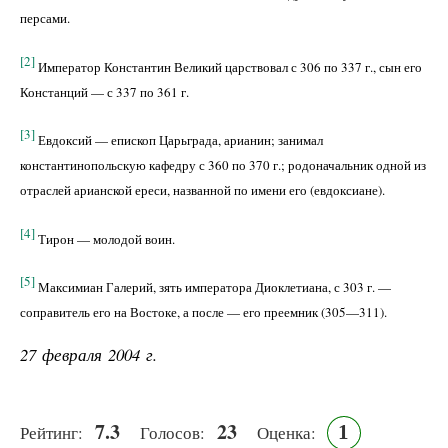
персами.
[2]
Император Константин Великий царствовал с 306 по 337 г., сын его
Констанций — с 337 по 361 г.
[3]
Евдоксий — епископ Царьграда, арианин; занимал
константинопольскую кафедру с 360 по 370 г.; родоначальник одной из
отраслей арианской ереси, названной по имени его (евдоксиане).
[4]
Тирон — молодой воин.
[5]
Максимиан Галерий, зять императора Диоклетиана, с 303 г. —
соправитель его на Востоке, а после — его преемник (305—311).
27 февраля 2004 г.
7.3
23
1
Рейтинг:
Голосов:
Оценка: