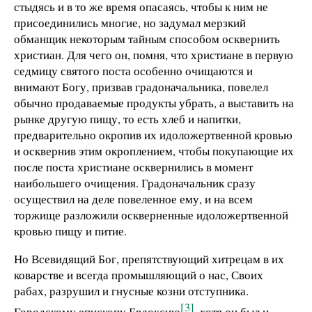
стыдясь и в то же время опасаясь, чтобы к ним не
присоединились многие, но задумал мерзкий
обманщик некоторым тайным способом осквернить
христиан. Для чего он, помня, что христиане в первую
седмицу святого поста особенно очищаются и
внимают Богу, призвав градоначальника, повелел
обычно продаваемые продукты убрать, а выставить на
рынке другую пищу, то есть хлеб и напитки,
предварительно окропив их идоложертвенной кровью
и осквернив этим окроплением, чтобы покупающие их
после
поста христиане осквернились в момент
наибольшего очищения. Градоначальник сразу
осуществил на деле повеленное ему, и на всем
торжище разложили оскверненные идоложертвенной
кровью пищу и питие.
Но Всевидящий Бог, препятствующий хитрецам в их
коварстве и всегда промышляющий о нас, Своих
рабах, разрушил и гнусные козни отступника.
[3]
Городскому епископу Евдоксию
, хотя он был и