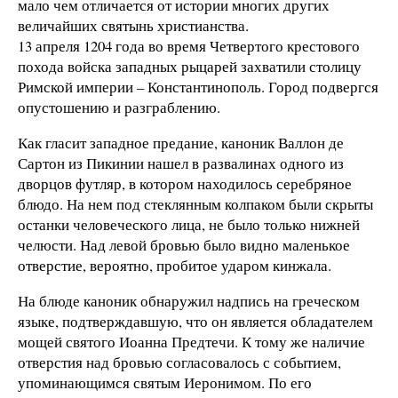
мало чем отличается от истории многих других
величайших святынь христианства.
13 апреля 1204 года во время Четвертого крестового
похода войска западных рыцарей захватили столицу
Римской империи – Константинополь. Город подвергся
опустошению и разграблению.
Как гласит западное предание, каноник Валлон де
Сартон из Пикинии нашел в развалинах одного из
дворцов футляр, в котором находилось серебряное
блюдо. На нем под стеклянным колпаком были скрыты
останки человеческого лица, не было только нижней
челюсти. Над левой бровью было видно маленькое
отверстие, вероятно, пробитое ударом кинжала.
На блюде каноник обнаружил надпись на греческом
языке, подтверждавшую, что он является обладателем
мощей святого Иоанна Предтечи. К тому же наличие
отверстия над бровью согласовалось с событием,
упоминающимся святым Иеронимом. По его