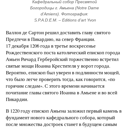
Кафедральный собор Пресвятой 
Богородицы г. Амьена (Notre Dame 
d’Amiens). Фотография: 
S.P.A.D.E.M. – Editions d’art Yvon
Валлон де Сартон решил доставить главу святого
Предтечи в Пикардию, на север Франции.
17 декабря 1206 года в третье воскресенье
Рождественского поста католический епископ города
Амьен Ричард Герберойский торжественно встретил
святые мощи Иоанна Крестителя у ворот города.
Вероятно, епископ был уверен в подлинности мощей,
что было легче проверить тогда, как говорится, «по
горячим следам». С этого времени начинается
почитание главы святого Иоанна в Амьене и во всей
Пикардии.
В 1220 году епископ Амьена заложил первый камень в
фундамент нового кафедрального собора, который
после множества достроек станет в будущем самым