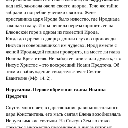
над ней, закопала около своего дворца. Тело же тайно
забрали и погребли ученики святого. Жене
приставника царя Ирода было известно, где Иродиада
закопала главу. И она решила перезахоронить ее на
Елеонской горе в одном из поместий Ирода.
Когда до царского дворца дошли слухи о проповеди
Иисуса и совершавшихся им чудесах, Ирод вместе с
женой Иродиадой пошли проверить, на месте ли глава
Иоанна Крестителя. Не найдя ее, они стали думать, что
Иисус Христос – это воскресший Иоанн Предтеча. Об
этом их заблуждении свидетельствует Святое
Евангелие (Мф. 14, 2).
Иерусалим. Первое обретение главы Иоанна
Предтечи
Спустя много лет, в царствование равноапостольного
царя Константина, его мать святая Елена возобновляла
Иерусалимские святыни. На Святую Землю стало
стекаться множество паломников, в числе которых