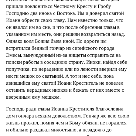
пришли поклониться Честному Кресту и Гробу
Господню два инока с Востока. Им и доверил святой
Иоанн обрести свою главу. Нам известно только, что
он явился им во сне, и что после обретения главы в
указанном им месте, они решили возвратиться назад.
Однако воля Божия была иной. По дороге им
встретился бедный гончар из сирийского города
Эмесы, вынужденный из-за нищеты отправиться на
поиски работы в соседнюю страну. Иноки, найдя себе
попутчика, по нерадению или по лености вверили ему
нести мешок со святыней. А тот и нес себе, пока
явившийся ему святой Иоанн Креститель не повелел
оставить нерадивых иноков и бежать от них вместе с
вверенным ему мешком.
Господь ради главы Иоанна Крестителя благословил
дом гончара всяким довольством. Гончар же всю свою
жизнь прожил, помня чем и Кому обязан, не гордился
и обильно раздавал милостыню, а незадолго до