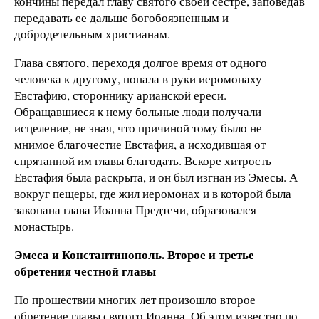
кончины передал главу святого своей сестре, заповедав
передавать ее дальше богобоязненным и
добродетельным христианам.
Глава святого, переходя долгое время от одного
человека к другому, попала в руки иеромонаху
Евстафию, стороннику арианской ереси.
Обращавшиеся к нему больные люди получали
исцеление, не зная, что причиной тому было не
мнимое благочестие Евстафия, а исходившая от
спрятанной им главы благодать. Вскоре хитрость
Евстафия была раскрыта, и он был изгнан из Эмесы. А
вокруг пещеры, где жил иеромонах и в которой была
закопана глава Иоанна Предтечи, образовался
монастырь.
Эмеса и Константинополь. Второе и третье
обретения честной главы
По прошествии многих лет произошло второе
обретение главы святого Иоанна. Об этом известно по