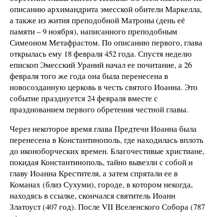
описанию архимандрита эмесской обители Маркелла,
а также из жития преподобной Матроны (день её
памяти – 9 ноября), написанного преподобным
Симеоном Метафрастом. По описанию первого, глава
открылась ему 18 февраля 452 года. Спустя неделю
епископ Эмесский Ураний начал ее почитание, а 26
февраля того же года она была перенесена в
новосозданную церковь в честь святого Иоанна. Это
событие празднуется 24 февраля вместе с
празднованием первого обретения честной главы.
Через некоторое время глава Предтечи Иоанна была
перенесена в Константинополь, где находилась вплоть
до иконоборческих времен. Благочестивые христиане,
покидая Константинополь, тайно вывезли с собой и
главу Иоанна Крестителя, а затем спрятали ее в
Команах (близ Сухуми), городе, в котором некогда,
находясь в ссылке, скончался святитель Иоанн
Златоуст (407 год). После VII Вселенского Собора (787