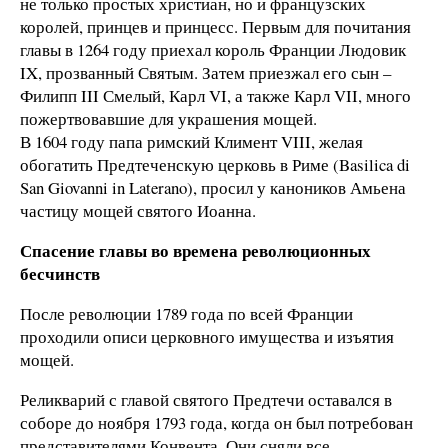
не только простых христиан, но и французских
королей, принцев и принцесс. Первым для почитания
главы в 1264 году приехал король Франции Людовик
IX, прозванный Святым. Затем приезжал его сын –
Филипп III Смелый, Карл VI, а также Карл VII, много
пожертвовавшие для украшения мощей.
В 1604 году папа римский Климент VIII, желая
обогатить Предтеченскую церковь в Риме (Basilica di
San Giovanni in Laterano), просил у каноников Амьена
частицу мощей святого Иоанна.
Спасение главы во времена революционных
бесчинств
После революции 1789 года по всей Франции
проходили описи церковного имущества и изъятия
мощей.
Реликварий с главой святого Предтечи оставался в
соборе до ноября 1793 года, когда он был потребован
представителями Конвента. Они сняли все