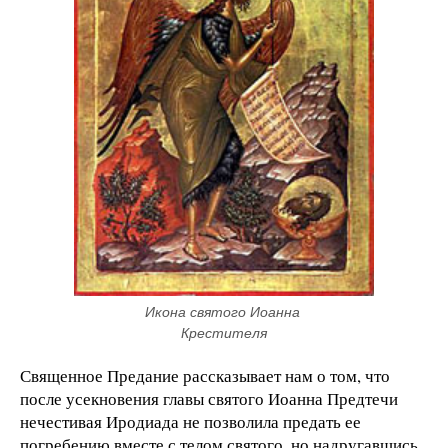
Икона святого Иоанна 
Крестителя
Священное Предание рассказывает нам о том, что
после усекновения главы святого Иоанна Предтечи
нечестивая Иродиада не позволила предать ее
погребению вместе с телом святого, но надругавшись