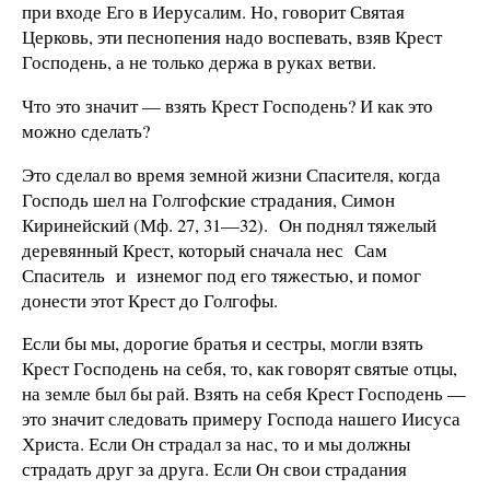
при входе Его в Иерусалим. Но, говорит Святая
Церковь, эти песнопе­ния надо воспевать, взяв Крест
Гос­подень, а не только держа в руках ветви.
Что это значит — взять Крест Госпо­день? И как это
можно сделать?
Это сделал во время земной жизни Спасителя, когда
Господь шел на Голгофские страдания, Симон
Киринейский (Мф. 27, 31—32). Он поднял тя­желый
деревянный Крест, который сначала нес Сам
Спаситель и изнемог под его тяжестью, и помог
донести этот Крест до Голгофы.
Если бы мы, дорогие братья и сест­ры, могли взять
Крест Господень на себя, то, как говорят святые отцы,
на земле был бы рай. Взять на себя Крест Господень —
это значит следо­вать примеру Господа нашего Иисуса
Христа. Если Он страдал за нас, то и мы должны
страдать друг за друга. Если Он свои страдания