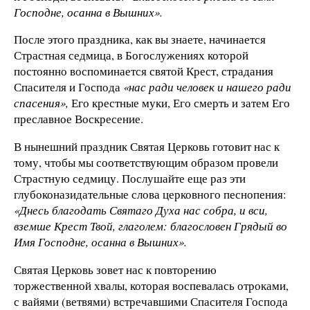
Господне, осанна в Вышних».
После этого праздника, как вы знае­те, начинается
Страстная седмица, в Богослужениях которой
постоянно вос­поминается святой Крест, страдания
Спасителя и Господа
«нас ради чело­век и нашего ради
спасения»,
Его крестные муки, Его смерть и затем Его
преславное Воскресение.
В нынешний праздник Святая Цер­ковь готовит нас к
тому, чтобы мы со­ответствующим образом провели
Стра­стную седмицу. Послушайте еще раз эти
глубоконазидательные слова цер­ковного песнопения:
«Днесь благодать Святаго Духа нас собра, и вси,
вземше Крест Твой, глаголем: благословен Грядый во
Имя Господне, осанна в Вышних».
Святая Церковь зовет нас к повто­рению
торжественной хвалы, которая воспевалась отроками,
с вайями (ветвями) встречавшими Спасителя Гос­пода