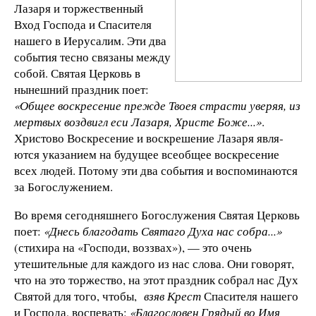
Лазаря и торжественный
Вход Господа и Спа­сителя
нашего в Иерусалим. Эти два
события тесно связаны между
собой. Святая Церковь в
нынешний праздник поет:
«Общее воскресение прежде Твоея страсти уверяя, из
мертвых воздвигл еси Лазаря, Христе Боже...»
.
Христово Воск­ресение и воскрешение Лазаря явля­
ются указанием на будущее всеобщее воскресение
всех людей. Потому эти два события и воспоминаются
за Бо­гослужением.
Во время сегодняшнего Богослуже­ния Святая Церковь
поет:
«Днесь благодать Святаго Духа нас собра...»
(стихира на «Господи, воззвах»), — это очень
утешительные для каждого из нас слова. Они говорят,
что на это торжество, на этот праздник собрал нас Дух
Святой для того, чтобы,
взяв Крест
Спасителя нашего
и Господа, воспевать:
«Благословен Грядый во Имя