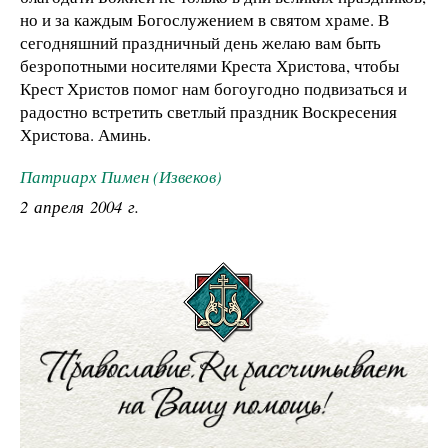
но и за каждым Богослужением в свя­том храме. В
сегодняшний празднич­ный день желаю вам быть
безропот­ными носителями Креста Христова, чтобы
Крест Христов помог нам бого­угодно подвизаться и
радостно встре­тить светлый праздник Воскресения
Христова. Аминь.
Патриарх Пимен (Извеков)
2 апреля 2004 г.