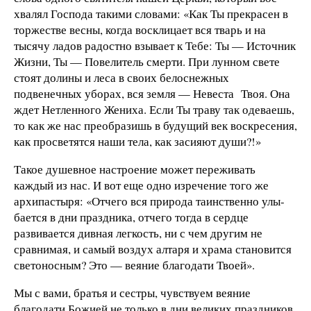
хвалял Господа такими словами: «Как Ты прекрасен в
торжестве вес­ны, когда восклицает вся тварь и на
тысячу ладов радостно взывает к Те­бе: Ты — Источник
Жизни, Ты — По­велитель смерти. При лунном свете
стоят долины и леса в своих бело­снежных
подвенечных уборах, вся земля — Невеста Твоя. Она
ждет Не­тленного Жениха. Если Ты траву так одеваешь,
то как же нас преобразишь в будущий век воскресения,
как про­светятся наши тела, как засияют души?!»
Такое душевное настроение может переживать
каждый из нас. И вот еще одно изречение того же
архипастыря: «Отчего вся природа таинственно улы­
бается в дни праздника, отчего тогда в сердце
развивается дивная легкость, ни с чем другим не
сравнимая, и са­мый воздух алтаря и храма становит­ся
светоносным? Это — веяние благо­дати Твоей».
Мы с вами, братья и сестры, чувст­вуем веяние
благодати Божией не только в дни великих праздников,