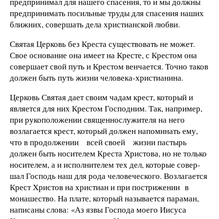
предприни­мал для нашего спасения, то и мы должны
предпринимать посильные труды для спасения наших
ближних, совершать дела христианской любви.
Святая Церковь без Креста сущест­вовать не может.
Свое основание она имеет на Кресте, с Крестом она
совер­шает свой путь и Крестом венчается. Точно таков
должен быть путь жизни человека-христианина.
Церковь Святая дает своим чадам крест, который и
является для них Крестом Господним. Так, например,
при рукоположении священнослужите­ля на него
возлагается крест, который должен напоминать ему,
что в про­должении всей своей жизни пастырь
должен быть носителем Креста Хри­стова, но не только
носителем, а и ис­полнителем тех дел, которые совер­
шал Господь наш для рода человече­ского. Возлагается
Крест Христов на христиан и при пострижении в
монашество. На плате, который называет­ся параман,
написаны слова: «Аз яз­вы Господа моего Иисуса