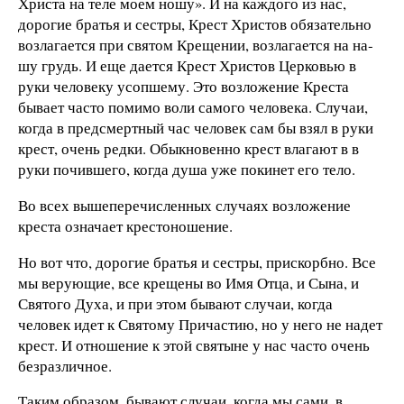
Христа на теле моем ношу». И на каждого из нас,
дорогие братья и сестры, Крест Христов обязательно
возлагается при святом Крещении, возлагается на на­
шу грудь. И еще дается Крест Хри­стов Церковью в
руки человеку усоп­шему. Это возложение Креста
бывает часто помимо воли самого человека. Случаи,
когда в предсмертный час че­ловек сам бы взял в руки
крест, очень редки. Обыкновенно крест влагают в в
руки почившего, когда душа уже покинет его тело.
Во всех вышеперечисленных слу­чаях возложение
креста означает крестоношение.
Но вот что, дорогие братья и сест­ры, прискорбно. Все
мы верующие, все крещены во Имя Отца, и Сына, и
Святого Духа, и при этом бывают случаи, когда
человек идет к Свя­тому Причастию, но у него не надет
крест. И отношение к этой святыне у нас часто очень
безразличное.
Таким образом, бывают случаи, когда мы сами, в