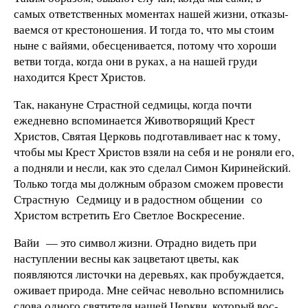
самых ответствен­ных моментах нашей жизни, отказы­
ваемся от крестоношения. И тогда то, что мы стоим
ныне с вайями, обесце­нивается, потому что хороши
ветви тогда, когда они в руках, а на нашей груди
находится Крест Христов.
Так, накануне Страстной седмицы, когда почти
ежедневно вспоминается Животворящий Крест
Христов, Свя­тая Церковь подготавливает нас к то­му,
чтобы мы Крест Христов взяли на себя и не роняли его,
а подняли и несли, как это сделал Симон Киринейский.
Только тогда мы должным образом сможем провести
Страстную Седмицу и в радостном общении со
Христом встретить Его Светлое Вос­кресение.
Вайи — это символ жизни. Отрадно видеть при
наступлении весны как за­цветают цветы, как
появляются ли­сточки на деревьях, как пробуждает­ся,
оживает природа. Мне сейчас не­вольно вспомнились
слова одного свя­тителя нашей Церкви, который вос­