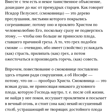
Вместе с тем есть и некое таинственное объяснение,
дошедшее до нас от премудрых старцев. Как говорит
Исидор Пелусиот, (смоковница) — это дерево
преслушания, листьями которого покрылись
согрешившие; потому оно и проклято Христом по
человеколюбию Его, поскольку сразу не подверглось
этому, — чтобы оно больше не приносило плода,
ставшего причиной греха. А то, что грех подобен
смокве — очевидно, ибо имеет (свойство) услаждать
(как) страсть, прилипать (как) грех, а потом
ожесточаться и производить горечь, (как) совесть.
Впрочем, повествование о смоковнице поставлено
здесь отцами ради сокрушения, а об Иосифе —
потому, что он — прообраз Христа. Смоковница — это
всякая душа, не приносящая никакого духовного
плода, которую Господь наутро, т. е. после сей жизни,
не найдя у нее покоя, иссушает проклятием и посылает
в вечный огонь, и стоит (она как) некий иссушенный
столб, устрашающий не творящих достойного плода