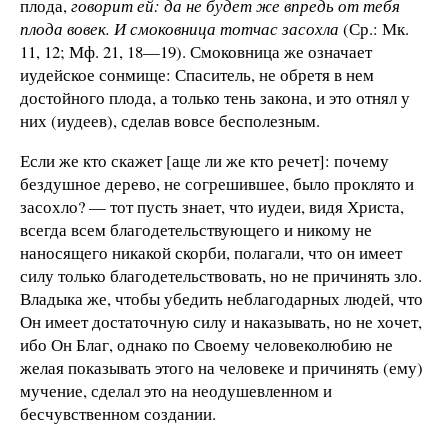
плода,
говорит ей: да не будет же впредь от тебя
плода вовек. И смоковница тотчас засохла
(Ср.: Мк.
11, 12; Мф. 21, 18—19). Смоковница же означает
иудейское сонмище: Спаситель, не обретя в нем
достойного плода, а только тень закона, и это отнял у
них (иудеев), сделав вовсе бесполезным.
Если же кто скажет [аще ли же кто речет]: почему
бездушное дерево, не согрешившее, было проклято и
засохло? — тот пусть знает, что иудеи, видя Христа,
всегда всем благодетельствующего и никому не
наносящего никакой скорби, полагали, что он имеет
силу только благодетельствовать, но не причинять зло.
Владыка же, чтобы убедить неблагодарных людей, что
Он имеет достаточную силу и наказывать, но не хочет,
ибо Он Благ, однако по Своему человеколюбию не
желая показывать этого на человеке и причинять (ему)
мучение, сделал это на неодушевленном и
бесчувственном создании.