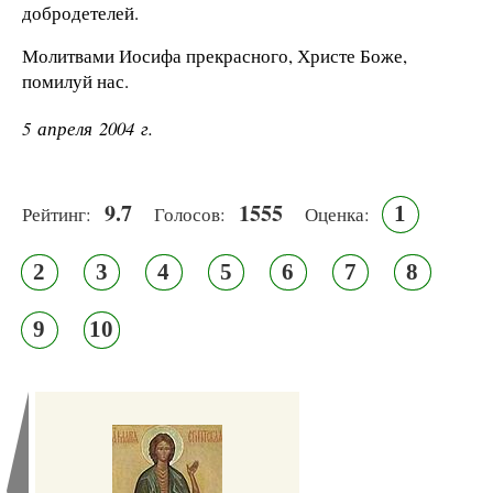
добродетелей.
Молитвами Иосифа прекрасного, Христе Боже,
помилуй нас.
5 апреля 2004 г.
9.7
1555
1
Рейтинг:
Голосов:
Оценка:
2
3
4
5
6
7
8
9
10