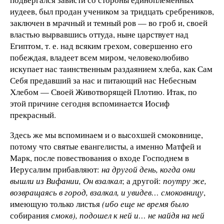
иудеев, был продан учеником за тридцать сребреников,
заключен в мрачный и темный ров — во гроб и, своей
властью вырвавшись оттуда, ныне царствует над
Египтом, т. е. над всяким грехом, совершенно его
побеждая, владеет всем миром, человеколюбиво
искупает нас таинственным раздаянием хлеба, как Сам
Себя предавший за нас и питающий нас Небесным
Хлебом — Своей Животворящей Плотию. Итак, по
этой причине сегодня вспоминается Иосиф
прекрасный.
Здесь же мы вспоминаем и о высохшей смоковнице,
потому что святые евангелисты, а именно Матфей и
Марк, после повествования о входе Господнем в
Иерусалим прибавляют:
на другой день, когда они
вышли из Вифании, Он взалкал
; а другой:
поутру же,
возвращаясь в город, взалкал, и увидев… смоковницу
,
имеющую только листья
(ибо еще не время было
собирания
смокв), подошел к ней и… не найдя на ней