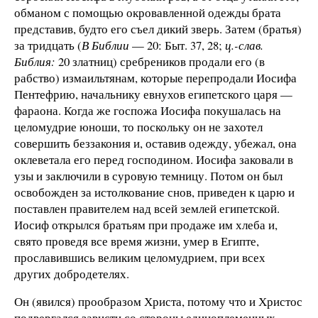
обманом с помощью окровавленной одежды брата
представив, будто его съел дикий зверь. Затем (братья)
за тридцать (
В Библии
— 20: Быт. 37, 28;
ц.-слав.
Библия:
20 златниц) сребреников продали его (в
рабство) измаильтянам, которые перепродали Иосифа
Пентефрию, начальнику евнухов египетского царя —
фараона. Когда же госпожа Иосифа покушалась на
целомудрие юноши, то поскольку он не захотел
совершить беззакония и, оставив одежду, убежал, она
оклеветала его перед господином. Иосифа заковали в
узы и заключили в суровую темницу. Потом он был
освобожден за истолкование снов, приведен к царю и
поставлен правителем над всей землей египетской.
Иосиф открылся братьям при продаже им хлеба и,
свято проведя все время жизни, умер в Египте,
прославившись великим целомудрием, при всех
других добродетелях.
Он (явился) прообразом Христа, потому что и Христос
подвергался зависти со стороны единоплеменных