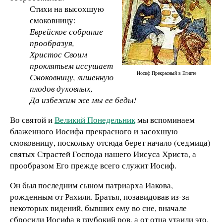
Стихи на высохшую
смоковницу:
Еврейское собрание
прообразуя,
Христос Своим
проклятьем иссушает
Иосиф Прекрасный в Египте
Смоковницу, лишенную
плодов духовных,
Да избежим же мы ее беды!
Во святой и
Великий Понедельник
мы вспоминаем
блаженного Иосифа прекрасного и засохшую
смоковницу, поскольку отсюда берет начало (седмица)
святых Страстей Господа нашего Иисуса Христа, а
прообразом Его прежде всего служит Иосиф.
Он был последним сыном патриарха Иакова,
рожденным от Рахили. Братья, позавидовав из-за
некоторых видений, бывших ему во сне, вначале
сбросили Иосифа в глубокий ров, а от отца утаили это,