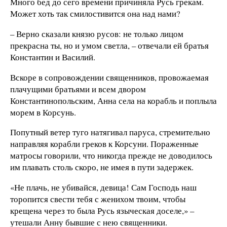
Много бед до сего времени причиняла Русь грекам.
Может хоть так смилостивится она над нами?
– Верно сказали князю русов: не только лицом
прекрасна ты, но и умом светла, – отвечали ей братья
Константин и Василий.
Вскоре в сопровождении священников, провожаемая
плачущими братьями и всем двором
Константинопольским, Анна села на корабль и поплыла
морем в Корсунь.
Попутный ветер туго натягивал паруса, стремительно
направляя корабли греков к Корсуни. Пораженные
матросы говорили, что никогда прежде не доводилось
им плавать столь скоро, не имея в пути задержек.
«Не плачь, не убивайся, девица! Сам Господь наш
торопится свести тебя с женихом твоим, чтобы
крещена через то была Русь языческая доселе,» –
утешали Анну бывшие с нею священники.