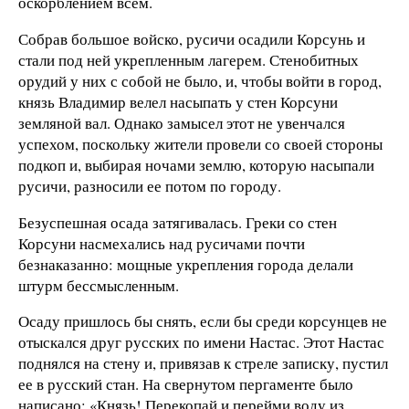
оскорблением всем.
Собрав большое войско, русичи осадили Корсунь и
стали под ней укрепленным лагерем. Стенобитных
орудий у них с собой не было, и, чтобы войти в город,
князь Владимир велел насыпать у стен Корсуни
земляной вал. Однако замысел этот не увенчался
успехом, поскольку жители провели со своей стороны
подкоп и, выбирая ночами землю, которую насыпали
русичи, разносили ее потом по городу.
Безуспешная осада затягивалась. Греки со стен
Корсуни насмехались над русичами почти
безнаказанно: мощные укрепления города делали
штурм бессмысленным.
Осаду пришлось бы снять, если бы среди корсунцев не
отыскался друг русских по имени Настас. Этот Настас
поднялся на стену и, привязав к стреле записку, пустил
ее в русский стан. На свернутом пергаменте было
написано: «Князь! Перекопай и перейми воду из