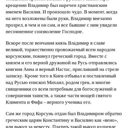
крещении Владимир был наречен христианским
именем Василия. И произошло чудо. В момент, когда
на него возложены были руки, Владимир внезапно
прозрел, в чем и он сам, и все бывшие с ним увидели
несомненное соизволение Господне.
Вскоре после венчания князь Владимир в славе
великой, торжественно провожаемый всем народом
корсунским, покинул греческий город. Вместе с
князем и его верной дружиной на Русь отправлялись
княгиня Анна и верный Настас, приславший на стреле
записку. Кроме того в Киев отбывал и поставленный
над Русью епископ Михаил, родом грек, и многие
священники со всем потребным для богослужений и
совершения таинств, а также части мощей святого
Климента и Фифа – верного ученика его.
Сам же город Корсунь отдан был Владимиром обратно
греческим царям Константину и Василию как «вено»,
или выкуп за невесту. Платить такой выкуп издревле