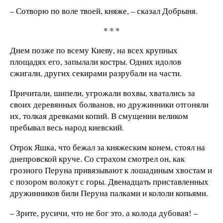
– Сотворю по воле твоей, княже, – сказал Добрыня.
* * *
Днем позже по всему Киеву, на всех крупных
площадях его, запылали костры. Одних идолов
сжигали, других секирами разрубали на части.
Причитали, шипели, угрожали вохвы, хватались за
своих деревянных болванов, но дружинники отгоняли
их, толкая древками копий. В смущении великом
пребывал весь народ киевский.
Отрок Яшка, что бежал за княжеским конем, стоял на
днепровской круче. Со страхом смотрел он, как
грозного Перуна привязывают к лошадиным хвостам и
с позором волокут с горы. Двенадцать приставленных
дружинников били Перуна палками и кололи копьями.
– Зрите, русичи, что не бог это, а колода дубовая! –