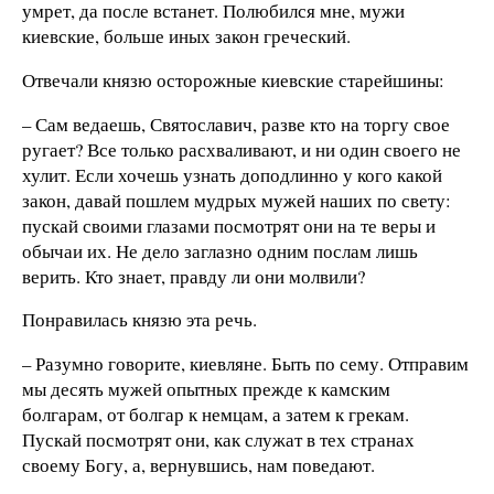
умрет, да после встанет. Полюбился мне, мужи
киевские, больше иных закон греческий.
Отвечали князю осторожные киевские старейшины:
– Сам ведаешь, Святославич, разве кто на торгу свое
ругает? Все только расхваливают, и ни один своего не
хулит. Если хочешь узнать доподлинно у кого какой
закон, давай пошлем мудрых мужей наших по свету:
пускай своими глазами посмотрят они на те веры и
обычаи их. Не дело заглазно одним послам лишь
верить. Кто знает, правду ли они молвили?
Понравилась князю эта речь.
– Разумно говорите, киевляне. Быть по сему. Отправим
мы десять мужей опытных прежде к камским
болгарам, от болгар к немцам, а затем к грекам.
Пускай посмотрят они, как служат в тех странах
своему Богу, а, вернувшись, нам поведают.