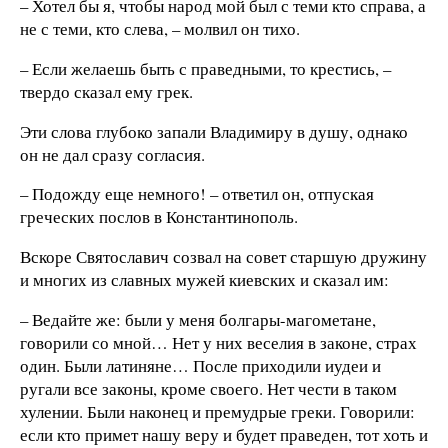
– Хотел бы я, чтобы народ мой был с теми кто справа, а
не с теми, кто слева, – молвил он тихо.
– Если желаешь быть с праведными, то крестись, –
твердо сказал ему грек.
Эти слова глубоко запали Владимиру в душу, однако
он не дал сразу согласия.
– Подожду еще немного! – ответил он, отпуская
греческих послов в Константинополь.
Вскоре Святославич созвал на совет старшую дружину
и многих из славных мужей киевских и сказал им:
– Ведайте же: были у меня болгары-магометане,
говорили со мной… Нет у них веселия в законе, страх
один. Были латиняне… После приходили иудеи и
ругали все законы, кроме своего. Нет чести в таком
хулении. Были наконец и премудрые греки. Говорили:
если кто примет нашу веру и будет праведен, тот хоть и