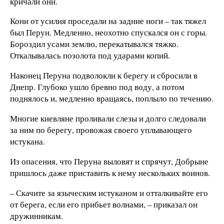
кричали они.
Кони от усилия проседали на задние ноги – так тяжел
был Перун. Медленно, неохотно спускался он с горы.
Бороздил усами землю, перекатывался тяжко.
Откалывалась позолота под ударами копий.
Наконец Перуна подволокли к берегу и сбросили в
Днепр. Глубоко ушло бревно под воду, а потом
поднялось и, медленно вращаясь, поплыло по течению.
Многие киевляне проливали слезы и долго следовали
за ним по берегу, провожая своего уплывающего
истукана.
Из опасения, что Перуна выловят и спрячут, Добрыне
пришлось даже приставить к нему нескольких воинов.
– Скачите за языческим истуканом и отталкивайте его
от берега, если его прибьет волнами, – приказал он
дружинникам.