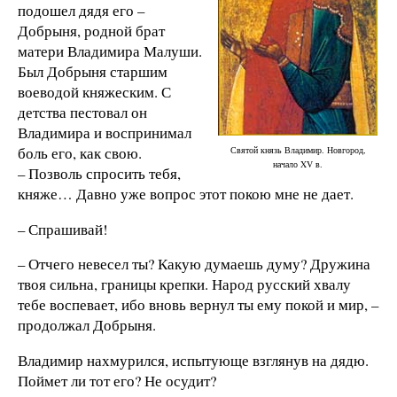
подошел дядя его –
Добрыня, родной брат
матери Владимира Малуши.
Был Добрыня старшим
воеводой княжеским. С
детства пестовал он
Владимира и воспринимал
боль его, как свою.
Святой князь Владимир. Новгород,
начало XV в.
– Позволь спросить тебя,
княже… Давно уже вопрос этот покою мне не дает.
– Спрашивай!
– Отчего невесел ты? Какую думаешь думу? Дружина
твоя сильна, границы крепки. Народ русский хвалу
тебе воспевает, ибо вновь вернул ты ему покой и мир, –
продолжал Добрыня.
Владимир нахмурился, испытующе взглянув на дядю.
Поймет ли тот его? Не осудит?