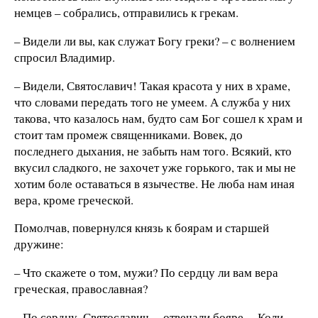
немцев – собрались, отправились к грекам.
– Видели ли вы, как служат Богу греки? – с волнением
спросил Владимир.
– Видели, Святославич! Такая красота у них в храме,
что словами передать того не умеем. А служба у них
такова, что казалось нам, будто сам Бог сошел к храм и
стоит там промеж священниками. Вовек, до
последнего дыхания, не забыть нам того. Всякий, кто
вкусил сладкого, не захочет уже горького, так и мы не
хотим боле оставаться в язычестве. Не люба нам иная
вера, кроме греческой.
Помолчав, повернулся князь к боярам и старшей
дружине:
– Что скажете о том, мужи? По сердцу ли вам вера
греческая, православная?
– По сердцу, Святославич, – отвечали бояре. – Коли