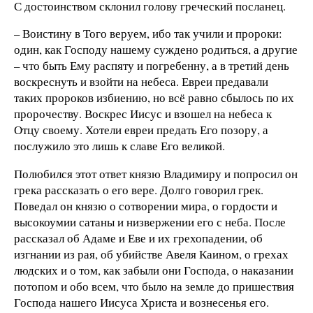
С достоинством склонил голову греческий посланец.
– Воистину в Того веруем, ибо так учили и пророки:
один, как Господу нашему суждено родиться, а другие
– что быть Ему распяту и погребенну, а в третий день
воскреснуть и взойти на небеса. Евреи предавали
таких пророков избиению, но всё равно сбылось по их
пророчеству. Воскрес Иисус и взошел на небеса к
Отцу своему. Хотели евреи предать Его позору, а
послужило это лишь к славе Его великой.
Полюбился этот ответ князю Владимиру и попросил он
грека рассказать о его вере. Долго говорил грек.
Поведал он князю о сотворении мира, о гордости и
высокоумии сатаны и низвержении его с неба. После
рассказал об Адаме и Еве и их грехопадении, об
изгнании из рая, об убийстве Авеля Каином, о грехах
людских и о том, как забыли они Господа, о наказании
потопом и обо всем, что было на земле до пришествия
Господа нашего Иисуса Христа и вознесенья его.