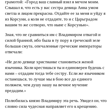
грамотой: «Город ваш славный взял я мечом моим.
Слышал я, что есть у вас сестра девица Анна умом
светла и лицом прекрасна. Отдайте ее за меня и уйду я
из Корсуни, а коли не отдадите, то и с Царьградом
вашим то же сотворю, что ныне с Корсунью».
Зная, что не сравниться им с Владимиром отвагой и
силой бранной, ибо была в ту пору в греческой зеле
большая смута, опечаленные греческие императоры
отвечали:
«Не дело девице христианке становиться женой
язычника. Коли крестишься ты и единоверен будешь с
нами – отдадим тогда тебе сестру. Если же язычником
останешься, то лучше мы в бою все до единого
поляжем, чем душу нашу на вечное мучение
предадим.»
Полюбилась князю Владимиру эта речь. Увидел он, что
словно сила чудесная направляет его к крещению.