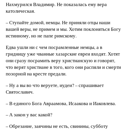
Нахмурился Владимир. Не показалась ему вера
католическая.
– Ступайте домой, немцы. Не приняли отцы наши
вашей веры, не примем и мы. Хотим поклоняться Богу
истинному, но не папе римскому.
Едва ушли ни с чем посрамленные немцы, а в
гридницу уже чванные хазарские евреи входят. Хотят
они сразу посрамить веру христианскую и говорят,
что верят христиане в того, кого они распяли и смерти
позорной на кресте предали.
– Ну а вы во что веруете, иудеи? – спрашивает
Святославич.
– В единого Бога Авраамова, Исаакова и Иаковлева.
– А закон у вас какой?
– Обрезание, заячины не есть, свинины, субботу