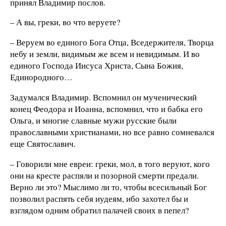
принял Владимир послов.
– А вы, греки, во что веруете?
– Веруем во единого Бога Отца, Вседержителя, Творца
небу и земли, видимым же всем и невидимым. И во
единого Господа Иисуса Христа, Сына Божия,
Единородного…
Задумался Владимир. Вспомнил он мученический
конец Феодора и Иоанна, вспомнил, что и бабка его
Ольга, и многие славные мужи русские были
православными христианами, но все равно сомневался
еще Святославич.
– Говорили мне евреи: греки, мол, в того веруют, кого
они на кресте распяли и позорной смерти предали.
Верно ли это? Мыслимо ли то, чтобы всесильный Бог
позволил распять себя иудеям, ибо захотел бы и
взглядом одним обратил палачей своих в пепел?