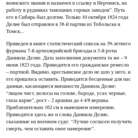
воинского звания и назначен в ссылку в Нерчинск, на
работу в рудниках тамошних горных заводов”. Путь
его в Сибирь был долгим. Только 10 октября 1824 года
Делие был отправлен в 38-й партии из Тобольска в
Томск...
Приведен в книге статистический список на 39-летнего
фурмана 7-й артиллерийской бригады и 3-й роты
Даниила Делие. Дата заполнения документа та же – 9
июня 1823 года. Приводится его гражданское ремесло
– портной. Видимо, крестьянское дело не шло у него, и
его пришлось оставить. Приводятся бесценные для нас
данные, касающиеся внешности Даниила Делие:
“лицом чист, волосы на голове, бороде, усах черные,
глаза карие”, рост – 2 аршина да 4 4/8 вершка.
Приблизительно 162 см в нынешнем измерении.
Приводятся здесь же и слова Даниила Делие,
сказанные на военном суде: “Лучше согласен получить
смерть, чем оставить оное намерение”.