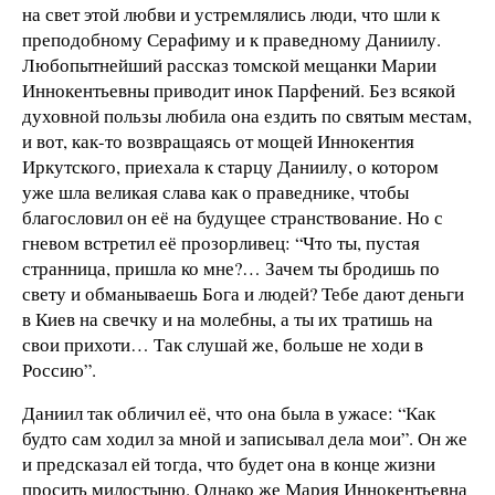
на свет этой любви и устремлялись люди, что шли к
преподобному Серафиму и к праведному Даниилу.
Любопытнейший рассказ томской мещанки Марии
Иннокентьевны приводит инок Парфений. Без всякой
духовной пользы любила она ездить по святым местам,
и вот, как-то возвращаясь от мощей Иннокентия
Иркутского, приехала к старцу Даниилу, о котором
уже шла великая слава как о праведнике, чтобы
благословил он её на будущее странствование. Но с
гневом встретил её прозорливец: “Что ты, пустая
странница, пришла ко мне?… Зачем ты бродишь по
свету и обманываешь Бога и людей? Тебе дают деньги
в Киев на свечку и на молебны, а ты их тратишь на
свои прихоти… Так слушай же, больше не ходи в
Россию”.
Даниил так обличил её, что она была в ужасе: “Как
будто сам ходил за мной и записывал дела мои”. Он же
и предсказал ей тогда, что будет она в конце жизни
просить милостыню. Однако же Мария Иннокентьевна