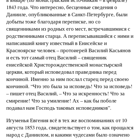
1843 года. Что интересно, бесценные сведения о
Данииле, опубликованные в Санкт-Петербурге, были
добыты тоже благодаря переписке, но со
священниками из родных его мест, встречавшимися с
родственниками старца. А переписывавшийся с ними и
написавший книгу известный в Енисейске и
Красноярске человек – протоиерей Василий Касьянов
и есть тот самый отец Василий – священник
енисейской Христорождественской монастырской
церкви, который исповедовал праведника перед
кончиной. Именно за ним послал старец перед своею
кончиной. “Что это была за исповедь! Что за исповедь!
– пишет отец Василий, – Что за искренность! Что за
смирение! Что за умиление! Ах – как бы поболе
подавал нам Господь таковых исповедников”.
Игуменья Евгения всё в тех же воспоминаниях от 10
августа 1853 года, свидетельствует о том, как прощался
народ с Даниилом, и какими чудесами было означено