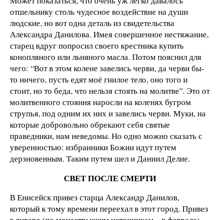
Может показаться, что очень уж легко давалось
отшельнику столь чудесное воздействие на души
людские, но вот одна деталь из свидетельства
Александра Данилова. Имея совершенное нестяжание,
старец вдруг попросил своего крестника купить
конопляного или льняного масла. Потом пояснил для
чего: “Вот в этом колене завелись черви, да черви бы-
то ничего, пусть едят моё гнилое тело, оно того и
стоит, но то беда, что нельзя стоять на молитве”. Это от
молитвенного стояния наросли на коленях бугром
струпья, под одним их них и завелись черви. Муки, на
которые добровольно обрекают себя святые
праведники, нам неведомы. Но одно можно сказать с
уверенностью: избранники Божии идут путем
дерзновенным. Таким путем шел и Даниил Делие.
СВЕТ ПОСЛЕ СМЕРТИ
В Енисейск привез старца Александр Данилов,
который к тому времени переехал в этот город. Привез
в январе (по монастрыским источникам – в феврале)