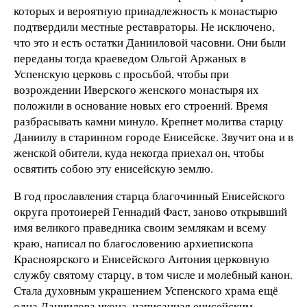
которых и вероятную принадлежность к монастырю
подтвердили местные реставраторы. Не исключено,
что это и есть остатки Данииловой часовни. Они были
переданы тогда краеведом Ольгой Аржаных в
Успенскую церковь с просьбой, чтобы при
возрождении Иверского женского монастыря их
положили в основание новых его строений. Время
разбрасывать камни минуло. Крепнет молитва старцу
Даниилу в старинном городе Енисейске. Звучит она и в
женской обители, куда некогда приехал он, чтобы
освятить собою эту енисейскую землю.
В год прославления старца благочинный Енисейского
округа протоиерей Геннадий Фаст, заново открывший
имя великого праведника своим землякам и всему
краю, написал по благословению архиепископа
Красноярского и Енисейского Антония церковную
службу святому старцу, в том числе и молебный канон.
Стала духовным украшением Успенского храма ещё
одна Даниилова икона, написанная енисейским