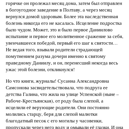
горячке он пролежал месяц дома, затем был отправлен
в богоугодное заведение в Полтаву, а через месяц
вернулся домой здоровым. Более эта наследственная
болезнь никогда его не касалась. Исцеление подростка
было чудом. Может, это и было первое Даниилово
испытание и первое его молитвенное сражение за себя,
увенчавшееся победой, первый его шаг к святости…
Не ведая того, взывали родители страдающей
помутнением разума дочери именно к святому
праведному Даниилу, и он, перенесший некогда весь
ужас этой болезни, откликнулся!
Но что книги, журналы! Сусанна Александровна
Самсонова засвидетельствовала, что подруга ее
детства Галина, что жила на улице Успенской (ныне –
Рабоче-Крестьянская), от роду была слепой, а
исцелили её верующие родители. Они постоянно
молились старцу, беря для слепой малютки
благодатный песок с его могилы у часовенки,
пропускали через него воду и омывали её глазки. И она