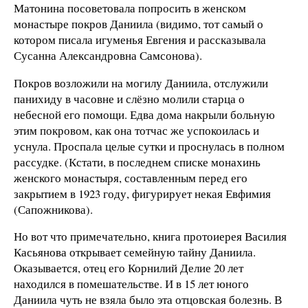
Матонина посоветовала попросить в женском
монастыре покров Даниила (видимо, тот самый о
котором писала игуменья Евгения и рассказывала
Сусанна Александровна Самсонова).
Покров возложили на могилу Даниила, отслужили
панихиду в часовне и слёзно молили старца о
небесной его помощи. Едва дома накрыли больную
этим покровом, как она тотчас же успокоилась и
уснула. Проспала целые сутки и проснулась в полном
рассудке. (Кстати, в последнем списке монахинь
женского монастыря, составленным перед его
закрытием в 1923 году, фигурирует некая Евфимия
(Сапожникова).
Но вот что примечательно, книга протоиерея Василия
Касьянова открывает семейную тайну Даниила.
Оказывается, отец его Корнилий Делие 20 лет
находился в помешательстве. И в 15 лет юного
Даниила чуть не взяла было эта отцовская болезнь. В