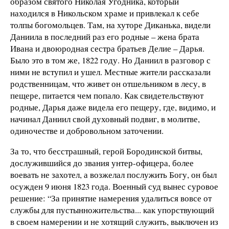
образом святого Николая Угодника, который
находился в Никольском храме и привлекал к себе
толпы богомольцев. Там, на хуторе Диканька, видели
Даниила в последний раз его родные – жена брата
Ивана и двоюродная сестра братьев Делие – Дарья.
Было это в том же, 1822 году. Но Даниил в разговор с
ними не вступил и ушел. Местные жители рассказали
родственницам, что живет он отшельником в лесу, в
пещере, питается чем попало. Как свидетельствуют
родные, Дарья даже видела его пещеру, где, видимо, и
начинал Даниил свой духовный подвиг, в молитве,
одиночестве и добровольном заточении.
За то, что бесстрашный, герой Бородинской битвы,
дослужившийся до звания унтер-офицера, более
воевать не захотел, а возжелал послужить Богу, он был
осужден 9 июня 1823 года. Военный суд вынес суровое
решение: “За принятие намерения удалиться вовсе от
службы для пустынножительства... как упорствующий
в своем намерении и не хотящий служить, выключен из