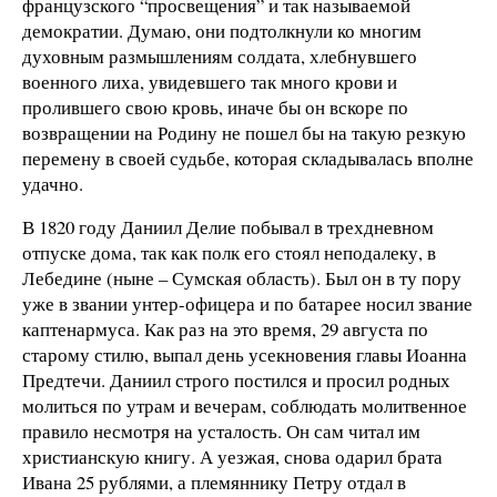
французского “просвещения” и так называемой
демократии. Думаю, они подтолкнули ко многим
духовным размышлениям солдата, хлебнувшего
военного лиха, увидевшего так много крови и
пролившего свою кровь, иначе бы он вскоре по
возвращении на Родину не пошел бы на такую резкую
перемену в своей судьбе, которая складывалась вполне
удачно.
В 1820 году Даниил Делие побывал в трехдневном
отпуске дома, так как полк его стоял неподалеку, в
Лебедине (ныне – Сумская область). Был он в ту пору
уже в звании унтер-офицера и по батарее носил звание
каптенармуса. Как раз на это время, 29 августа по
старому стилю, выпал день усекновения главы Иоанна
Предтечи. Даниил строго постился и просил родных
молиться по утрам и вечерам, соблюдать молитвенное
правило несмотря на усталость. Он сам читал им
христианскую книгу. А уезжая, снова одарил брата
Ивана 25 рублями, а племяннику Петру отдал в