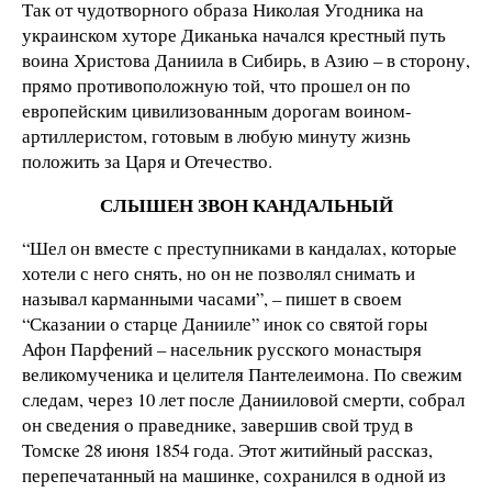
Так от чудотворного образа Николая Угодника на
украинском хуторе Диканька начался крестный путь
воина Христова Даниила в Сибирь, в Азию – в сторону,
прямо противоположную той, что прошел он по
европейским цивилизованным дорогам воином-
артиллеристом, готовым в любую минуту жизнь
положить за Царя и Отечество.
СЛЫШЕН ЗВОН КАНДАЛЬНЫЙ
“Шел он вместе с преступниками в кандалах, которые
хотели с него снять, но он не позволял снимать и
называл карманными часами”, – пишет в своем
“Сказании о старце Данииле” инок со святой горы
Афон Парфений – насельник русского монастыря
великомученика и целителя Пантелеимона. По свежим
следам, через 10 лет после Данииловой смерти, собрал
он сведения о праведнике, завершив свой труд в
Томске 28 июня 1854 года. Этот житийный рассказ,
перепечатанный на машинке, сохранился в одной из