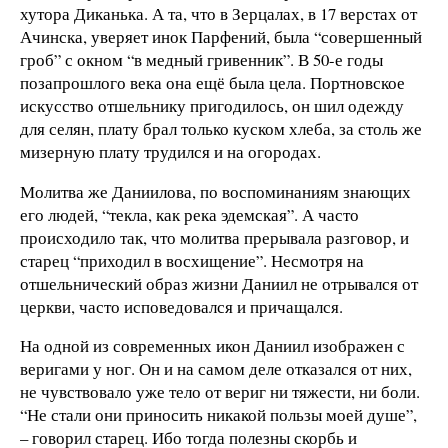
хутора Диканька. А та, что в Зерцалах, в 17 верстах от
Ачинска, уверяет инок Парфений, была “совершенный
гроб” с окном “в медный гривенник”. В 50-е годы
позапрошлого века она ещё была цела. Портновское
искусство отшельнику пригодилось, он шил одежду
для селян, плату брал только куском хлеба, за столь же
мизерную плату трудился и на огородах.
Молитва же Даниилова, по воспоминаниям знающих
его людей, “текла, как река эдемская”. А часто
происходило так, что молитва прерывала разговор, и
старец “приходил в восхищение”. Несмотря на
отшельнический образ жизни Даниил не отрывался от
церкви, часто исповедовался и причащался.
На одной из современных икон Даниил изображен с
веригами у ног. Он и на самом деле отказался от них,
не чувствовало уже тело от вериг ни тяжести, ни боли.
“Не стали они приносить никакой пользы моей душе”,
– говорил старец. Ибо тогда полезны скорбь и