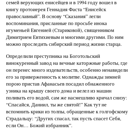
семей верующих енисейцев и в 1994 году вошел в
книгу протоиерея Геннадия Фаста “Енисейск
православный”. В основу “Сказания” легли
воспоминания, присланные по просьбе инока
игуменьей Евгенией (Стариковой), священником
Димитрием Евтихиевым и многими другими. По ним
можно проследить сибирский период жизни старца.
Определили преступника на Боготольский
винокуренный завод на вечные каторжные работы, где
он перенес много издевательств, особенно ненавидели
его за приверженность к молитве. Однажды зимней
порою пристав Афанасьев посадил обнаженного
узника на крышу своего дома и велел из машин
поливать его водой, сам же насмешливо кричал снизу:
“Спасайся, Даниил, ты же святой!” Как тут не
вспомнить крики из толпы, обращенные к голгофскому
Страдальцу: “Других спасал, так пусть спасет Себя,
если Он… Божий избранник”.