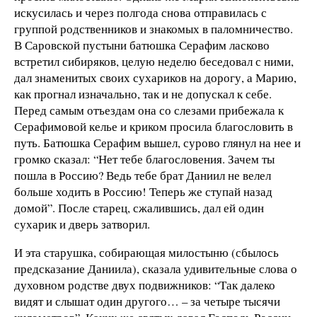
искусилась и через полгода снова отправилась с
группой родственников и знакомых в паломничество.
В Саровской пустыни батюшка Серафим ласково
встретил сибиряков, целую неделю беседовал с ними,
дал знаменитых своих сухариков на дорогу, а Марию,
как прогнал изначально, так и не допускал к себе.
Перед самым отъездам она со слезами прибежала к
Серафимовой келье и криком просила благословить в
путь. Батюшка Серафим вышел, сурово глянул на нее и
громко сказал: “Нет тебе благословения. Зачем ты
пошла в Россию? Ведь тебе брат Даниил не велел
больше ходить в Россию! Теперь же ступай назад
домой”. После старец, сжалившись, дал ей один
сухарик и дверь затворил.
И эта старушка, собирающая милостыню (сбылось
предсказание Даниила), сказала удивительные слова о
духовном родстве двух подвижников: “Так далеко
видят и слышат один другого… – за четыре тысячи