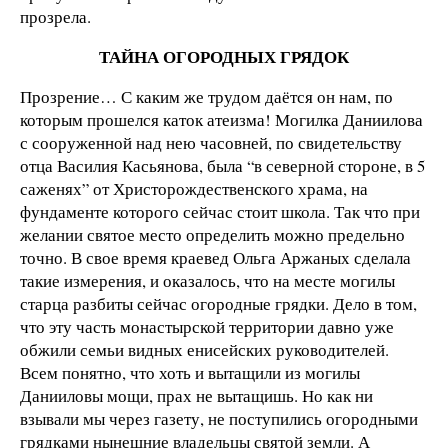
прозрела.
ТАЙНА ОГОРОДНЫХ ГРЯДОК
Прозрение… С каким же трудом даётся он нам, по
которым прошелся каток атеизма! Могилка Даниилова
с сооруженной над нею часовней, по свидетельству
отца Василия Касьянова, была “в северной стороне, в 5
саженях” от Христорождественского храма, на
фундаменте которого сейчас стоит школа. Так что при
желании святое место определить можно предельно
точно. В свое время краевед Ольга Аржаных сделала
такие измерения, и оказалось, что на месте могилы
старца разбиты сейчас огородные грядки. Дело в том,
что эту часть монастырской территории давно уже
обжили семьи видных енисейских руководителей.
Всем понятно, что хоть и вытащили из могилы
Данииловы мощи, прах не вытащишь. Но как ни
взывали мы через газету, не поступились огородными
грядками нынешние владельцы святой земли. А