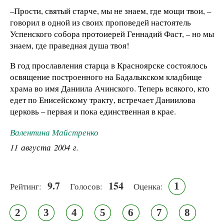
–Прости, святый старче, мы не знаем, где мощи твои, –
говорил в одной из своих проповедей настоятель
Успенского собора протоиерей Геннадий Фаст, – но мы
знаем, где праведная душа твоя!
В год прославления старца в Красноярске состоялось
освящение построенного на Бадалыкском кладбище
храма во имя Даниила Ачинского. Теперь всякого, кто
едет по Енисейскому тракту, встречает Даниилова
церковь – первая и пока единственная в крае.
Валентина Майстренко
11 августа 2004 г.
9.7
154
1
Рейтинг:
Голосов:
Оценка:
2
3
4
5
6
7
8