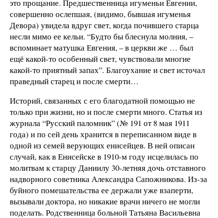
это прощание. Предшественница игуменьи Евгении,
совершенно ослепшая, (видимо, бывшая игуменья
Девора) увидела вдруг свет, когда почившего старца
несли мимо ее кельи. “Будто бы блеснула молния, –
вспоминает матушка Евгения, – в церкви же … был
ещё какой-то особенный свет, чувствовали многие
какой-то приятный запах”. Благоухание и свет источал
праведный старец и после смерти…
Историй, связанных с его благодатной помощью не
только при жизни, но и после смерти много. Статья из
журнала “Русский паломник” (№ 191 от 8 мая 1911
года) и по сей день хранится в переписанном виде в
одной из семей верующих енисейцев. В ней описан
случай, как в Енисейске в 1910-м году исцелилась по
молитвам к старцу Даниилу 30-летняя дочь отставного
надворного советника Александра Сапожникова. Из-за
буйного помешательства ее держали уже взаперти,
вызывали доктора, но никакие врачи ничего не могли
поделать. Родственница больной Татьяна Васильевна