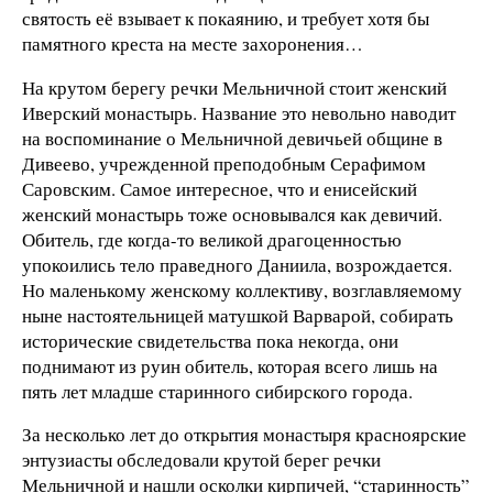
святость её взывает к покаянию, и требует хотя бы
памятного креста на месте захоронения…
На крутом берегу речки Мельничной стоит женский
Иверский монастырь. Название это невольно наводит
на воспоминание о Мельничной девичьей общине в
Дивеево, учрежденной преподобным Серафимом
Саровским. Самое интересное, что и енисейский
женский монастырь тоже основывался как девичий.
Обитель, где когда-то великой драгоценностью
упокоились тело праведного Даниила, возрождается.
Но маленькому женскому коллективу, возглавляемому
ныне настоятельницей матушкой Варварой, собирать
исторические свидетельства пока некогда, они
поднимают из руин обитель, которая всего лишь на
пять лет младше старинного сибирского города.
За несколько лет до открытия монастыря красноярские
энтузиасты обследовали крутой берег речки
Мельничной и нашли осколки кирпичей, “старинность”