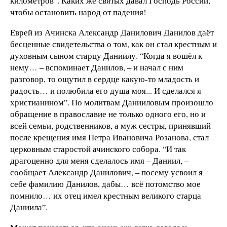
километров”. Каких же святых давал Господь России,
чтобы остановить народ от падения!
Еврей из Ачинска Александр Данилович Данилов даёт
бесценные свидетельства о том, как он стал крестным и
духовным сыном старцу Даниилу. “Когда я вошёл к
нему… – вспоминает Данилов, – и начал с ним
разговор, то ощутил в сердце какую-то младость и
радость… и полюбила его душа моя... И сделался я
христианином”. По молитвам Данииловым произошло
обращение в православие не только одного его, но и
всей семьи, родственников, а муж сестры, принявший
после крещения имя Петра Ивановича Розанова, стал
церковным старостой ачинского собора. “И так
драгоценно для меня сделалось имя – Даниил, –
сообщает Александр Данилович, – посему усвоил я
себе фамилию Данилов, дабы… всё потомство мое
помнило… их отец имел крестным великого старца
Даниила”.