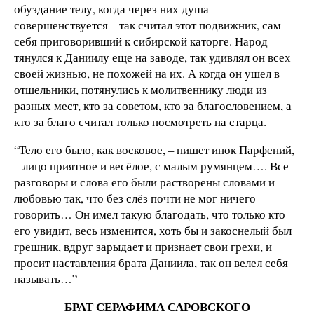
обуздание телу, когда через них душа
совершенствуется – так считал этот подвижник, сам
себя приговоривший к сибирской каторге. Народ
тянулся к Даниилу еще на заводе, так удивлял он всех
своей жизнью, не похожей на их. А когда он ушел в
отшельники, потянулись к молитвеннику люди из
разных мест, кто за советом, кто за благословением, а
кто за благо считал только посмотреть на старца.
“Тело его было, как восковое, – пишет инок Парфений,
– лицо приятное и весёлое, с малым румянцем…. Все
разговоры и слова его были растворены словами и
любовью так, что без слёз почти не мог ничего
говорить… Он имел такую благодать, что только кто
его увидит, весь изменится, хоть бы и закоснелый был
грешник, вдруг зарыдает и признает свои грехи, и
просит наставления брата Даниила, так он велел себя
называть…”
БРАТ СЕРАФИМА САРОВСКОГО