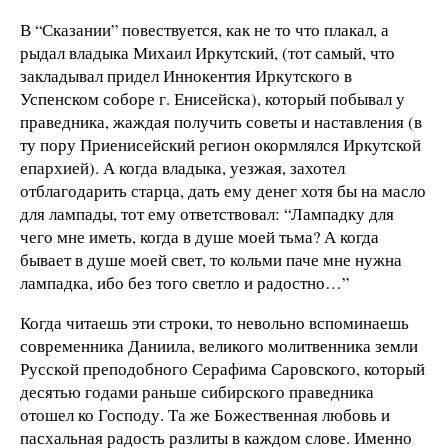
В “Сказании” повествуется, как не то что плакал, а
рыдал владыка Михаил Иркутский, (тот самый, что
закладывал придел Иннокентия Иркутского в
Успенском соборе г. Енисейска), который побывал у
праведника, жаждая получить советы и наставления (в
ту пору Приенисейский регион окормлялся Иркутской
епархией). А когда владыка, уезжая, захотел
отблагодарить старца, дать ему денег хотя бы на масло
для лампады, тот ему ответствовал: “Лампадку для
чего мне иметь, когда в душе моей тьма? А когда
бывает в душе моей свет, то кольми паче мне нужна
лампадка, ибо без того светло и радостно…”
Когда читаешь эти строки, то невольно вспоминаешь
современника Даниила, великого молитвенника земли
Русской преподобного Серафима Саровского, который
десятью годами раньше сибирского праведника
отошел ко Господу. Та же Божественная любовь и
пасхальная радость разлиты в каждом слове. Именно