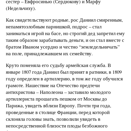
сестер – Евфросинью (Сердюкову) и Марфу
(Недельчиху).
Как свидетельствуют родные, рос Даниил смиренным,
непамятозлобным парнишкой, подрос – стал
заниматься игрой на басе, но строгий дед запретил ему
таким образом зарабатывать деньги, и он стал вместе с
братом Иваном усердно и честно “земледельничать”
на поле, принадлежавшем их семейству.
Круто поменяла его судьбу армейская служба. В
январе 1807 года Даниил был принят в ратники, в 1809
году определен в артиллерию, в том же году обучился
грамоте. Нашествие на Отечество предтечи
антихристова – Наполеона – заставило молодого
артиллериста прошагать пешком от Москвы до
Парижа, увидеть вблизи Европу. Почти три года,
проведенные в столице Франции, перед которой
склоняла головы знать, позволили увидеть в
непосредственной близости плоды безбожного