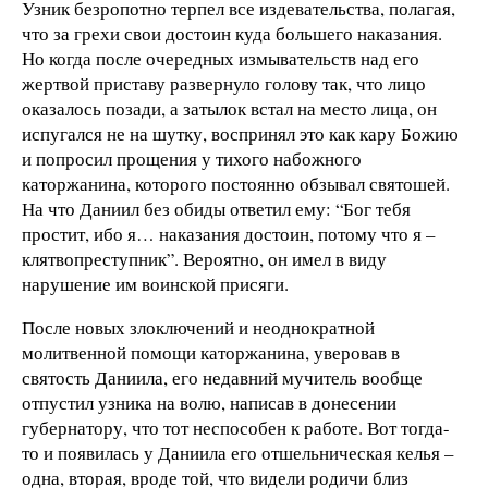
Узник безропотно терпел все издевательства, полагая,
что за грехи свои достоин куда большего наказания.
Но когда после очередных измывательств над его
жертвой приставу развернуло голову так, что лицо
оказалось позади, а затылок встал на место лица, он
испугался не на шутку, воспринял это как кару Божию
и попросил прощения у тихого набожного
каторжанина, которого постоянно обзывал святошей.
На что Даниил без обиды ответил ему: “Бог тебя
простит, ибо я… наказания достоин, потому что я –
клятвопреступник”. Вероятно, он имел в виду
нарушение им воинской присяги.
После новых злоключений и неоднократной
молитвенной помощи каторжанина, уверовав в
святость Даниила, его недавний мучитель вообще
отпустил узника на волю, написав в донесении
губернатору, что тот неспособен к работе. Вот тогда-
то и появилась у Даниила его отшельническая келья –
одна, вторая, вроде той, что видели родичи близ