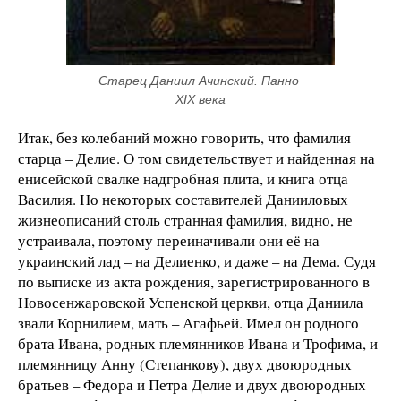
Старец Даниил Ачинский. Панно 
XIX века
Итак, без колебаний можно говорить, что фамилия
старца – Делие. О том свидетельствует и найденная на
енисейской свалке надгробная плита, и книга отца
Василия. Но некоторых составителей Данииловых
жизнеописаний столь странная фамилия, видно, не
устраивала, поэтому переиначивали они её на
украинский лад – на Делиенко, и даже – на Дема. Судя
по выписке из акта рождения, зарегистрированного в
Новосенжаровской Успенской церкви, отца Даниила
звали Корнилием, мать – Агафьей. Имел он родного
брата Ивана, родных племянников Ивана и Трофима, и
племянницу Анну (Степанкову), двух двоюродных
братьев – Федора и Петра Делие и двух двоюродных