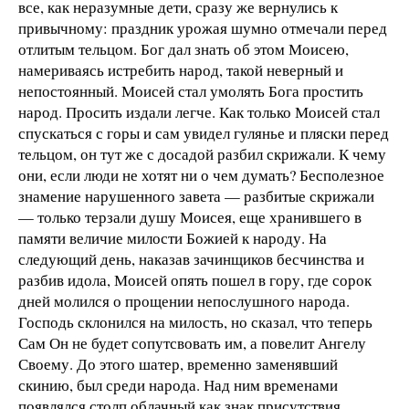
все, как неразумные дети, сразу же вернулись к
привычному: праздник урожая шумно отмечали перед
отлитым тельцом. Бог дал знать об этом Моисею,
намериваясь истребить народ, такой неверный и
непостоянный. Моисей стал умолять Бога простить
народ. Просить издали легче. Как только Моисей стал
спускаться с горы и сам увидел гулянье и пляски перед
тельцом, он тут же с досадой разбил скрижали. К чему
они, если люди не хотят ни о чем думать? Бесполезное
знамение нарушенного завета — разбитые скрижали
— только терзали душу Моисея, еще хранившего в
памяти величие милости Божией к народу. На
следующий день, наказав зачинщиков бесчинства и
разбив идола, Моисей опять пошел в гору, где сорок
дней молился о прощении непослушного народа.
Господь склонился на милость, но сказал, что теперь
Сам Он не будет сопутсвовать им, а повелит Ангелу
Своему. До этого шатер, временно заменявший
скинию, был среди народа. Над ним временами
появлялся столп облачный как знак присутствия