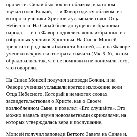
провести: Синай был покрыт облаком, в котором
звучал голос Божий, — и Фавор оделся облаком, из
которого ученики Христовы услышали голос Отца
Небесного. На Синай были допущены избранники
народа, — и на Фавор поднялись лишь избранные из
избранных ученики Христовы. На Синае Моисей
трепетал и радовался близости Божией, — и на Фаворе
ученики вскричали от страха сначала (Мк. 9, 6), потом
обрадовались так, что не помнили и не понимали того,
что говорили.
На Синае Моисей получил заповеди Божии, и на
Фаворе ученики услышали краткое изложение воли
Отца Небесного, Который в немногих словах
засвидетельствовал о Христе, как о Своем
возлюбленном Сыне, и повелел: «Его слушайте». Это
можно назвать двумя новозаветными скрижалями, на
которых утверждалась вера и послушание.
Моисей получил заповеди Ветхого Завета на Синае и,