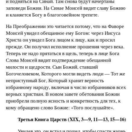
и подняться на Синай. Там снова будут начертаны
заповеди Божии. На Синае Моисей видит славу Божию
и кланяется Богу в благоговейном трепете.
На Преображении это читается потому, что на Фаворе
Моисей увидел обещанное ему Богом: через Иисуса
Христа он увидел Бога лицом к лицу, как и просил
прежде. Он получил исполнение прошения через века.
Теперь не надо прятаться в щель, теперь в лице Бога
Слова Моисей видит подтверждение обещанной
милости и щедрости. Сын Божий, ставший
Богочеловеком, Которого могли видеть люди — Тот же
неприступный Бог, Который хранит верность
избранному народу, включая в число избранников всех
верных христиан. В новом завете обетования Божии
приобрели полную ясность и конкретность для тех, к
кому обращено слово Божие: «Того послушайте».
Третья Книга Царств (XIX, 3—9, 11—13, 15—16)
Увидев это, он встал и пошел, чтобы спасти жизнь