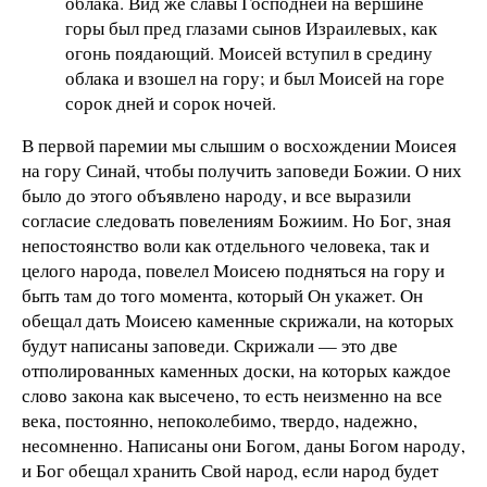
облака. Вид же славы Господней на вершине
горы был пред глазами сынов Израилевых, как
огонь поядающий. Моисей вступил в средину
облака и взошел на гору; и был Моисей на горе
сорок дней и сорок ночей.
В первой паремии мы слышим о восхождении Моисея
на гору Синай, чтобы получить заповеди Божии. О них
было до этого объявлено народу, и все выразили
согласие следовать повелениям Божиим. Но Бог, зная
непостоянство воли как отдельного человека, так и
целого народа, повелел Моисею подняться на гору и
быть там до того момента, который Он укажет. Он
обещал дать Моисею каменные скрижали, на которых
будут написаны заповеди. Скрижали — это две
отполированных каменных доски, на которых каждое
слово закона как высечено, то есть неизменно на все
века, постоянно, непоколебимо, твердо, надежно,
несомненно. Написаны они Богом, даны Богом народу,
и Бог обещал хранить Свой народ, если народ будет