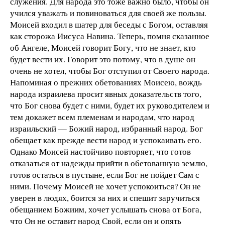
служения. Для народа это тоже важно было, чтобы он
учился уважать и повиноваться для своей же пользы.
Моисей входил в шатер для беседы с Богом, оставляя
как сторожа Иисуса Навина. Теперь, помня сказанное
об Ангеле, Моисей говорит Богу, что не знает, кто
будет вести их. Говорит это потому, что в душе он
очень не хотел, чтобы Бог отступил от Своего народа.
Напоминая о прежних обетованиях Моисею, вождь
народа израилева просит явных доказательств того,
что Бог снова будет с ними, будет их руководителем и
тем докажет всем племенам и народам, что народ
израильский — Божий народ, избранный народ. Бог
обещает как прежде вести народ и успокаивать его.
Однако Моисей настойчиво повторяет, что готов
отказаться от надежды прийти в обетованную землю,
готов остаться в пустыне, если Бог не пойдет Сам с
ними. Почему Моисей не хочет успокоиться? Он не
уверен в людях, боится за них и спешит заручиться
обещанием Божиим, хочет услышать снова от Бога,
что Он не оставит народ Свой, если он и опять