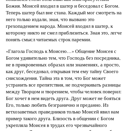
Божия. Моисей входил в шатер и беседовал с Богом.
Теперь шатер был вне стана. Каждый мог смотреть на
него только издали, зная, что вызвано это
грехопадением народа. Моисей входил в шатер, к
которому никто не смел приблизиться. Зная это, легче
понять смысл читаемых строк паремии.
«Глагола Господь к Моисею…» Общение Моисея с
Богом удивительно тем, что Господь без посредника,
не в прикровенных образах или знамениях, а просто,
как друг, беседовал, открывая тем ему тайну Своего
снисхождения. Тайна эта в том, что Бог может
устранить все препятствия, не подчеркивать разницы
между Творцом и творением, чтобы человек поверил:
Бог хочет в нем видеть друга. Друг может не бояться
Его, только любить безгранично и преданно. Из
ветхозаветных праведников только Моисей явил нам
пример такого друга. Близость в общении с Богом
укрепляла Моисея в трудах его чрезвычайного