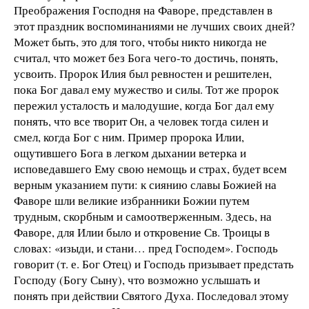
Преображения Господня на Фаворе, представлен в
этот праздник воспоминаниями не лучших своих дней?
Может быть, это для того, чтобы никто никогда не
считал, что может без Бога чего-то достичь, понять,
усвоить. Пророк Илия был ревностен и решителен,
пока Бог давал ему мужество и силы. Тот же пророк
пережил усталость и малодушие, когда Бог дал ему
понять, что все творит Он, а человек тогда силен и
смел, когда Бог с ним. Пример пророка Илии,
ощутившего Бога в легком дыхании ветерка и
исповедавшего Ему свою немощь и страх, будет всем
верным указанием пути: к сиянию славы Божией на
Фаворе шли великие избранники Божии путем
трудным, скорбным и самоотверженным. Здесь, на
Фаворе, для Илии было и откровение Св. Троицы в
словах: «изыди, и стани… пред Господем». Господь
говорит (т. е. Бог Отец) и Господь призывает предстать
Господу (Богу Сыну), что возможно услышать и
понять при действии Святого Духа. Последовал этому