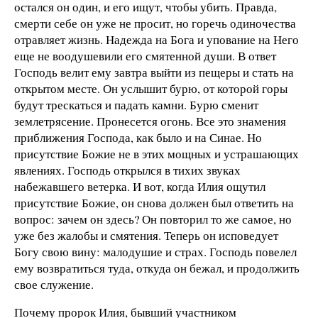
остался он один, и его ищут, чтобы убить. Правда,
смерти себе он уже не просит, но горечь одиночества
отравляет жизнь. Надежда на Бога и упование на Него
еще не воодушевили его смятенной души. В ответ
Господь велит ему завтра выйти из пещеры и стать на
открытом месте. Он услышит бурю, от которой горы
будут трескаться и падать камни. Бурю сменит
землетрясение. Пронесется огонь. Все это знамения
приближения Господа, как было и на Синае. Но
присутствие Божие не в этих мощных и устрашающих
явлениях. Господь открылся в тихих звуках
набежавшего ветерка. И вот, когда Илия ощутил
присутствие Божие, он снова должен был ответить на
вопрос: зачем он здесь? Он повторил то же самое, но
уже без жалобы и смятения. Теперь он исповедует
Богу свою вину: малодушие и страх. Господь повелел
ему возвратиться туда, откуда он бежал, и продолжить
свое служение.
Почему пророк Илия, бывший участником