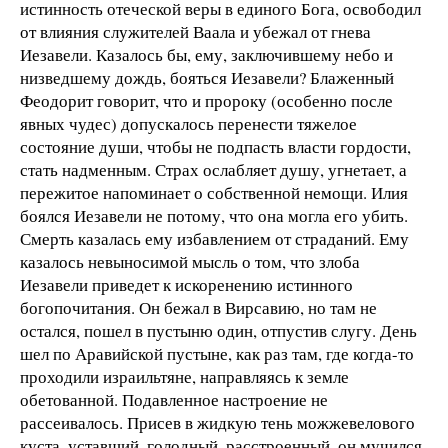
истинность отеческой веры в единого Бога, освободил
от влияния служителей Ваала и убежал от гнева
Иезавели. Казалось бы, ему, заключившему небо и
низведшему дождь, бояться Иезавели? Блаженный
Феодорит говорит, что и пророку (особенно после
явных чудес) допускалось перенести тяжелое
состояние души, чтобы не подпасть власти гордости,
стать надменным. Страх ослабляет душу, угнетает, а
пережитое напоминает о собственной немощи. Илия
боялся Иезавели не потому, что она могла его убить.
Смерть казалась ему избавлением от страданий. Ему
казалось невыносимой мысль о том, что злоба
Иезавели приведет к искоренению истинного
богопочитания. Он бежал в Вирсавию, но там не
остался, пошел в пустыню один, отпустив слугу. День
шел по Аравийской пустыне, как раз там, где когда-то
проходили израильтяне, направляясь к земле
обетованной. Подавленное настроение не
рассеивалось. Присев в жидкую тень можжевелового
куста, уставший, голодный, расстроенный, он мучился