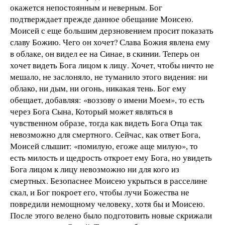
окажется непостоянным и неверным. Бог
подтверждает прежде данное обещание Моисею.
Моисей с еще большим дерзновением просит показать
славу Божию. Чего он хочет? Слава Божия явлена ему
в облаке, он видел ее на Синае, в скинии. Теперь он
хочет видеть Бога лицом к лицу. Хочет, чтобы ничто не
мешало, не заслоняло, не туманило этого видения: ни
облако, ни дым, ни огонь, никакая тень. Бог ему
обещает, добавляя: «воззову о имени Моем», то есть
через Бога Сына, Который может являться в
чувственном образе, тогда как видеть Бога Отца так
невозможно для смертного. Сейчас, как ответ Бога,
Моисей слышит: «помилую, егоже аще милую», то
есть милость и щедрость откроет ему Бога, но увидеть
Бога лицом к лицу невозможно ни для кого из
смертных. Безопаснее Моисею укрыться в расселине
скал, и Бог покроет его, чтобы лучи Божества не
повредили немощному человеку, хотя бы и Моисею.
После этого велено было подготовить новые скрижали