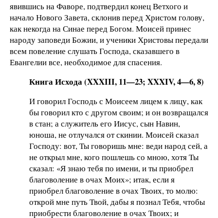
явившись на Фаворе, подтвердил конец Ветхого и
начало Нового Завета, склонив перед Христом голову,
как некогда на Синае перед Богом. Моисей принес
народу заповеди Божии, и ученики Христовы передали
всем повеление слушать Господа, сказавшего в
Евангелии все, необходимое для спасения.
Книга Исхода (XXXIII, 11—23; XXXIV, 4—6, 8)
И говорил Господь с Моисеем лицем к лицу, как
бы говорил кто с другом своим; и он возвращался
в стан; а служитель его Иисус, сын Навин,
юноша, не отлучался от скинии. Моисей сказал
Господу: вот, Ты говоришь мне: веди народ сей, а
не открыл мне, кого пошлешь со мною, хотя Ты
сказал: «Я знаю тебя по имени, и ты приобрел
благоволение в очах Моих»; итак, если я
приобрел благоволение в очах Твоих, то молю:
открой мне путь Твой, дабы я познал Тебя, чтобы
приобрести благоволение в очах Твоих; и