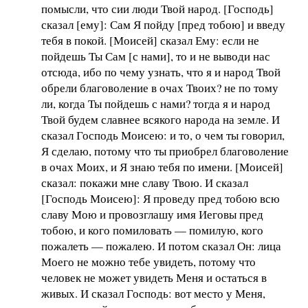
помысли, что сии люди Твой народ. [Господь]
сказал [ему]: Сам Я пойду [пред тобою] и введу
тебя в покой. [Моисей] сказал Ему: если не
пойдешь Ты Сам [с нами], то и не выводи нас
отсюда, ибо по чему узнать, что я и народ Твой
обрели благоволение в очах Твоих? не по тому
ли, когда Ты пойдешь с нами? тогда я и народ
Твой будем славнее всякого народа на земле. И
сказал Господь Моисею: и то, о чем ты говорил,
Я сделаю, потому что ты приобрел благоволение
в очах Моих, и Я знаю тебя по имени. [Моисей]
сказал: покажи мне славу Твою. И сказал
[Господь Моисею]: Я проведу пред тобою всю
славу Мою и провозглашу имя Иеговы пред
тобою, и кого помиловать — помилую, кого
пожалеть — пожалею. И потом сказал Он: лица
Моего не можно тебе увидеть, потому что
человек не может увидеть Меня и остаться в
живых. И сказал Господь: вот место у Меня,