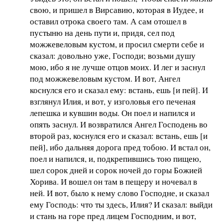
свою, и пришел в Вирсавию, которая в Иудее, и
оставил отрока своего там. А сам отошел в
пустыню на день пути и, придя, сел под
можжевеловым кустом, и просил смерти себе и
сказал: довольно уже, Господи; возьми душу
мою, ибо я не лучше отцов моих. И лег и заснул
под можжевеловым кустом. И вот, Ангел
коснулся его и сказал ему: встань, ешь [и пей]. И
взглянул Илия, и вот, у изголовья его печеная
лепешка и кувшин воды. Он поел и напился и
опять заснул. И возвратился Ангел Господень во
второй раз, коснулся его и сказал: встань, ешь [и
пей], ибо дальняя дорога пред тобою. И встал он,
поел и напился, и, подкрепившись тою пищею,
шел сорок дней и сорок ночей до горы Божией
Хорива. И вошел он там в пещеру и ночевал в
ней. И вот, было к нему слово Господне, и сказал
ему Господь: что ты здесь, Илия? И сказал: выйди
и стань на горе пред лицем Господним, и вот,