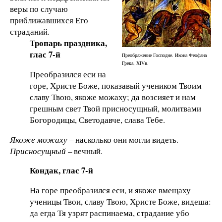
веры по случаю
приближавшихся Его
страданий.
Тропарь праздника,
глас 7-й
Преображение Господне. Икона Феофана
Грека, XIVв.
Преобразился еси на
горе, Христе Боже, показавый учеником Твоим
славу Твою, якоже можаху; да возсияет и нам
грешным свет Твой присносущный, молитвами
Богородицы, Светодавче, слава Тебе.
Якоже можаху
– насколько они могли видеть.
Присносущный
– вечный.
Кондак, глас 7-й
На горе преобразился еси, и якоже вмещаху
ученицы Твои, славу Твою, Христе Боже, видеша:
да егда Тя узрят распинаема, страдание убо