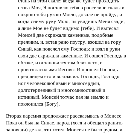
стань на этой скале; когда же будет проходить
слава Моя, Я поставлю тебя в расселине скалы и
покрою тебя рукою Моею, доколе не пройду; и
когда сниму руку Мою, ты увидишь Меня сзади,
а лице Мое не будет видимо [тебе]. И вытесал
Моисей две скрижали каменные, подобные
прежним, и, встав рано поутру, взошел на гору
Синай, как повелел ему Господь; и взял в руки
свои две скрижали каменные. И сошел Господь в
облаке, и остановился там близ него, и
провозгласил имя Иеговы. И прошел Господь
пред лицем его и возгласил: Господь, Господь,
Бог человеколюбивый и милосердый,
долготерпеливый и многомилостивый и
истинный. Моисей тотчас пал на землю и
поклонился [Богу].
Вторая паремия продолжает рассказывать о Моисее.
Пока он был на Синае, народ (хотя и обещал хранить
заповеди) делал, что хотел. Моисея не было рядом, и