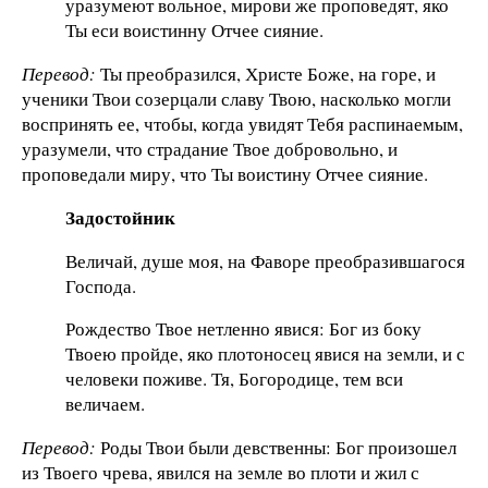
уразумеют вольное, мирови же проповедят, яко
Ты еси воистинну Отчее сияние.
Перевод:
Ты преобразился, Христе Боже, на горе, и
ученики Твои созерцали славу Твою, насколько могли
воспринять ее, чтобы, когда увидят Тебя распинаемым,
уразумели, что страдание Твое добровольно, и
проповедали миру, что Ты воистину Отчее сияние.
Задостойник
Величай, душе моя, на Фаворе преобразившагося
Господа.
Рождество Твое нетленно явися: Бог из боку
Твоею пройде, яко плотоносец явися на земли, и с
человеки поживе. Тя, Богородице, тем вси
величаем.
Перевод:
Роды Твои были девственны: Бог произошел
из Твоего чрева, явился на земле во плоти и жил с