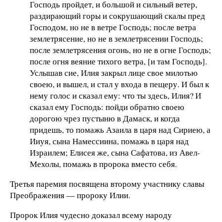
Господь пройдет, и большой и сильный ветер,
раздирающий горы и сокрушающий скалы пред
Господом, но не в ветре Господь; после ветра
землетрясение, но не в землетрясении Господь;
после землетрясения огонь, но не в огне Господь;
после огня веяние тихого ветра, [и там Господь].
Услышав сие, Илия закрыл лице свое милотью
своею, и вышел, и стал у входа в пещеру. И был к
нему голос и сказал ему: что ты здесь, Илия? И
сказал ему Господь: пойди обратно своею
дорогою чрез пустыню в Дамаск, и когда
придешь, то помажь Азаила в царя над Сириею, а
Ииуя, сына Намессиина, помажь в царя над
Израилем; Елисея же, сына Сафатова, из Авел-
Мехолы, помажь в пророка вместо себя.
Третья паремия посвящена второму участнику славы
Преображения — пророку Илии.
Пророк Илия чудесно доказал всему народу