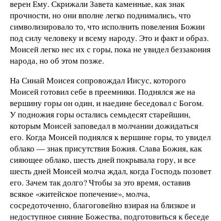
верен Ему. Скрижали Завета каменные, как знак
прочности, но они вполне легко поднимались, что
символизировало то, что исполнить повеления Божии
под силу человеку и всему народу. Это и факт и образ.
Моисей легко нес их с горы, пока не увидел беззакония
народа, но об этом позже.
На Синай Моисея сопровождал Иисус, которого
Моисей готовил себе в преемники. Поднялся же на
вершину горы он один, и наедине беседовал с Богом.
У подножия горы остались семьдесят старейшин,
которым Моисей заповедал в молчании дожидаться
его. Когда Моисей поднялся к вершине горы, то увидел
облако — знак присутствия Божия. Слава Божия, как
сияющее облако, шесть дней покрывала гору, и все
шесть дней Моисей молча ждал, когда Господь позовет
его. Зачем так долго? Чтобы за это время, оставив
всякое «житейское попечение», молча,
сосредоточенно, благоговейно взирая на близкое и
недоступное сияние Божества, подготовиться к беседе