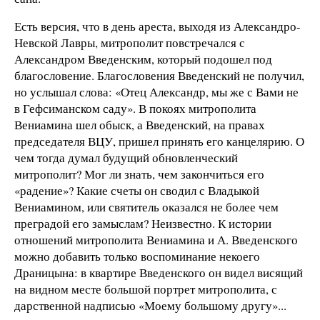
Есть версия, что в день ареста, выходя из Александро-
Невской Лавры, митрополит повстречался с
Александром Введенским, который подошел под
благословение. Благословения Введенский не получил,
но услышал слова: «Отец Александр, мы же с Вами не
в Гефсиманском саду». В покоях митрополита
Вениамина шел обыск, а Введенский, на правах
председателя ВЦУ, пришел принять его канцелярию. О
чем тогда думал будущий обновленческий
митрополит? Мог ли знать, чем закончиться его
«радение»? Какие счеты он сводил с Владыкой
Вениамином, или святитель оказался не более чем
преградой его замыслам? Неизвестно. К истории
отношений митрополита Вениамина и А. Введенского
можно добавить только воспоминание некоего
Драницына: в квартире Введенского он видел висящий
на видном месте большой портрет митрополита, с
дарственной надписью «Моему большому другу»...