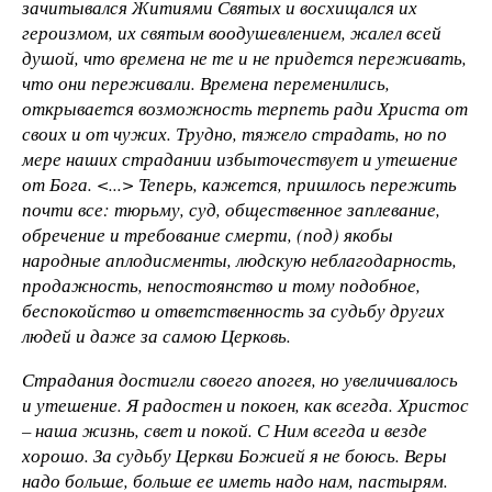
зачитывался Житиями Святых и восхищался их
героизмом, их святым воодушевлением, жалел всей
душой, что времена не те и не придется переживать,
что они переживали. Времена переменились,
открывается возможность терпеть ради Христа от
своих и от чужих. Трудно, тяжело страдать, но по
мере наших страдании избыточествует и утешение
от Бога. <...> Теперь, кажется, пришлось пережить
почти все: тюрьму, суд, общественное заплевание,
обречение и требование смерти, (под) якобы
народные аплодисменты, людскую неблагодарность,
продажность, непостоянство и тому подобное,
беспокойство и ответственность за судьбу других
людей и даже за самою Церковь.
Страдания достигли своего апогея, но увеличивалось
и утешение. Я радостен и покоен, как всегда. Христос
– наша жизнь, свет и покой. С Ним всегда и везде
хорошо. За судьбу Церкви Божией я не боюсь. Веры
надо больше, больше ее иметь надо нам, пастырям.