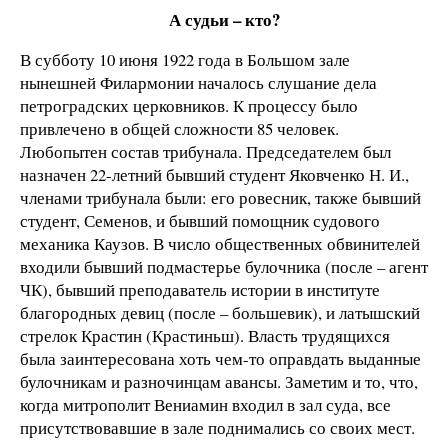
А судьи – кто?
В субботу 10 июня 1922 года в Большом зале
нынешней Филармонии началось слушание дела
петроградских церковников. К процессу было
привлечено в общей сложности 85 человек.
Любопытен состав трибунала. Председателем был
назначен 22-летний бывший студент Яковченко Н. И.,
членами трибунала были: его ровесник, также бывший
студент, Семенов, и бывший помощник судового
механика Каузов. В число общественных обвинителей
входили бывший подмастерье булочника (после – агент
ЧК), бывший преподаватель истории в институте
благородных девиц (после – большевик), и латышский
стрелок Крастин (Крастиньш). Власть трудящихся
была заинтересована хоть чем-то оправдать выданные
булочникам и разночинцам авансы. Заметим и то, что,
когда митрополит Вениамин входил в зал суда, все
присутствовавшие в зале поднимались со своих мест.