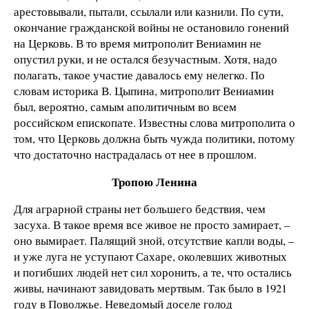
арестовывали, пытали, ссылали или казнили. По сути,
окончание гражданской войны не остановило гонений
на Церковь. В то время митрополит Вениамин не
опустил руки, и не остался безучастным. Хотя, надо
полагать, такое участие давалось ему нелегко. По
словам историка В. Цыпина, митрополит Вениамин
был, вероятно, самым аполитичным во всем
российском епископате. Известны слова митрополита о
том, что Церковь должна быть чужда политики, потому
что достаточно настрадалась от нее в прошлом.
Тропою Ленина
Для аграрной страны нет большего бедствия, чем
засуха. В такое время все живое не просто замирает, –
оно вымирает. Палящий зной, отсутствие капли воды, –
и уже луга не уступают Сахаре, околевших животных
и погибших людей нет сил хоронить, а те, что остались
живы, начинают завидовать мертвым. Так было в 1921
году в Поволжье. Неведомый доселе голод