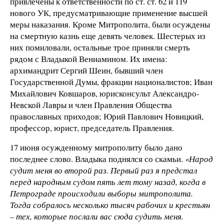
привлечены к ответственности по ст. ст. 62 и 119
нового УК, предусматривающие применение высшей
меры наказания. Кроме Митрополита, были осуждены
на смертную казнь еще девять человек. Шестерых из
них помиловали, остальные трое приняли смерть
рядом с Владыкой Вениамином. Их имена:
архимандрит Сергий Шеин, бывший член
Государственной Думы, фракции националистов; Иван
Михайлович Ковшаров, юрисконсульт Александро-
Невской Лавры и член Правления Общества
православных приходов; Юрий Павлович Новицкий,
профессор, юрист, председатель Правления.
17 июня осужденному митрополиту было дано
последнее слово. Владыка поднялся со скамьи.
«Народ
судит меня во второй раз. Первый раз я предстал
перед народным судом пять лет тому назад, когда в
Петрограде происходили выборы митрополита.
Тогда собралось несколько тысяч рабочих и крестьян
– тех, которые послали вас сюда судить меня.