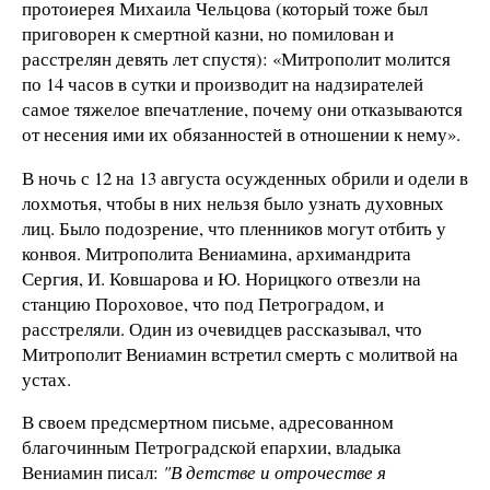
протоиерея Михаила Чельцова (который тоже был
приговорен к смертной казни, но помилован и
расстрелян девять лет спустя): «Митрополит молится
по 14 часов в сутки и производит на надзирателей
самое тяжелое впечатление, почему они отказываются
от несения ими их обязанностей в отношении к нему».
В ночь с 12 на 13 августа осужденных обрили и одели в
лохмотья, чтобы в них нельзя было узнать духовных
лиц. Было подозрение, что пленников могут отбить у
конвоя. Митрополита Вениамина, архимандрита
Сергия, И. Ковшарова и Ю. Норицкого отвезли на
станцию Пороховое, что под Петроградом, и
расстреляли. Один из очевидцев рассказывал, что
Митрополит Вениамин встретил смерть с молитвой на
устах.
В своем предсмертном письме, адресованном
благочинным Петроградской епархии, владыка
Вениамин писал:
"В детстве и отрочестве я