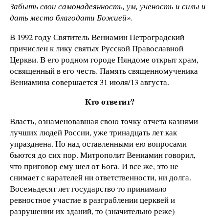
Забыть свои самонадеянность, ум, ученость и силы и
дать место благодати Божией».
В 1992 году Святитель Вениамин Петроградский
причислен к лику святых Русской Православной
Церкви. В его родном городе Няндоме открыт храм,
освященный в его честь. Память священномученика
Вениамина совершается 31 июля/13 августа.
Кто ответит?
Власть, ознаменовавшая свою точку отчета казнями
лучших людей России, уже тринадцать лет как
упразднена. Но над оставленными ею вопросами
бьются до сих пор. Митрополит Вениамин говорил,
что приговор ему шел от Бога. И все же, это не
снимает с карателей ни ответственности, ни долга.
Восемьдесят лет государство то принимало
ревностное участие в разграблении церквей и
разрушении их зданий, то (значительно реже)