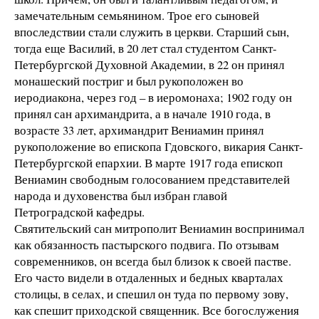
замечательным семьянином. Трое его сыновей
впоследствии стали служить в церкви. Старший сын,
тогда еще Василий, в 20 лет стал студентом Санкт-
Петербургской Духовной Академии, в 22 он принял
монашеский постриг и был рукоположен во
иеродиакона, через год – в иеромонаха; 1902 году он
принял сан архимандрита, а в начале 1910 года, в
возрасте 33 лет, архимандрит Вениамин принял
рукоположение во епископа Гдовского, викария Санкт-
Петербургской епархии. В марте 1917 года епископ
Вениамин свободным голосованием представителей
народа и духовенства был избран главой
Петроградской кафедры.
Святительский сан митрополит Вениамин воспринимал
как обязанность пастырского подвига. По отзывам
современников, он всегда был близок к своей пастве.
Его часто видели в отдаленных и бедных кварталах
столицы, в селах, и спешил он туда по первому зову,
как спешит приходской священник. Все богослужения