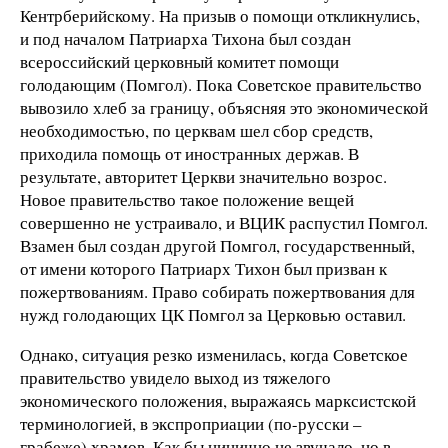
Кентрберийскому. На призыв о помощи откликнулись,
и под началом Патриарха Тихона был создан
всероссийский церковный комитет помощи
голодающим (Помгол). Пока Советское правительство
вывозило хлеб за границу, объясняя это экономической
необходимостью, по церквам шел сбор средств,
приходила помощь от иностранных держав. В
результате, авторитет Церкви значительно возрос.
Новое правительство такое положение вещей
совершенно не устраивало, и ВЦИК распустил Помгол.
Взамен был создан другой Помгол, государственный,
от имени которого Патриарх Тихон был призван к
пожертвованиям. Право собирать пожертвования для
нужд голодающих ЦК Помгол за Церковью оставил.
Однако, ситуация резко изменилась, когда Советское
правительство увидело выход из тяжелого
экономического положения, выражаясь марксистской
терминологией, в экспроприации (по-русски –
грабеже) храмов. Как бы цинично не звучало, но в