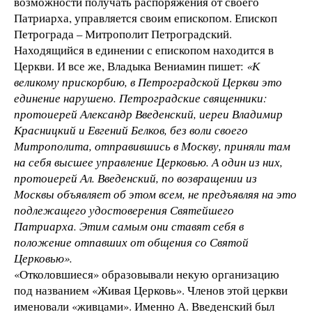
возможности получать распоряжения от своего
Патриарха, управляется своим епископом. Епископ
Петрограда – Митрополит Петроградский.
Находящийся в единении с епископом находится в
Церкви. И все же, Владыка Вениамин пишет:
«К
великому прискорбию, в Петроградской Церкви это
единение нарушено. Петроградские священники:
протоиерей Александр Введенский, иереи Владимир
Красницкий и Евгений Белков, без воли своего
Митрополита, отправившись в Москву, приняли там
на себя высшее управление Церковью. А один из них,
протоиерей Ал. Введенский, по возвращении из
Москвы объявляет об этом всем, не предъявляя на это
подлежащего удостоверения Святейшего
Патриарха. Этим самым они ставят себя в
положение отпавших от общения со Святой
Церковью».
«Отколовшиеся» образовывали некую организацию
под названием «Живая Церковь». Членов этой церкви
именовали «живцами». Именно А. Введенский был