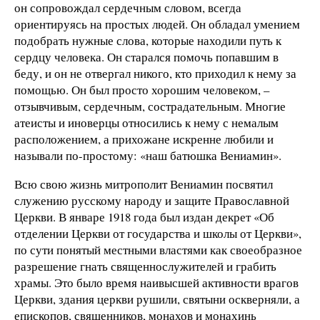
он сопровождал сердечным словом, всегда
ориентируясь на простых людей. Он обладал умением
подобрать нужные слова, которые находили путь к
сердцу человека. Он старался помочь попавшим в
беду, и он не отвергал никого, кто приходил к нему за
помощью. Он был просто хорошим человеком, –
отзывчивым, сердечным, сострадательным. Многие
атеисты и иноверцы относились к нему с немалым
расположением, а прихожане искренне любили и
называли по-простому: «наш батюшка Вениамин».
Всю свою жизнь митрополит Вениамин посвятил
служению русскому народу и защите Православной
Церкви. В январе 1918 года был издан декрет «Об
отделении Церкви от государства и школы от Церкви»,
по сути понятый местными властями как своеобразное
разрешение гнать священнослужителей и грабить
храмы. Это было время наивысшей активности врагов
Церкви, здания церкви рушили, святыни оскверняли, а
епископов, священников, монахов и монахинь