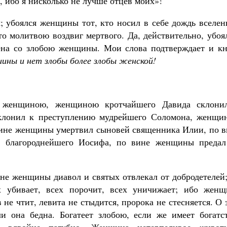
, ибо я нисколько не лучше отцев моих»!
 убоялся женщины тот, кто носил в себе дождь вселен
то молитвою воздвиг мертвого. Да, действительно, убоя
ена со злобою женщины. Мои слова подтверждает и кн
иины и нет злобы более злобы женской!
 женщиною, женщиною кротчайшего Давида склони
клонил к преступлению мудрейшего Соломона, женщи
вине женщины умертвил сыновей священника Илии, по в
 благороднейшего Иосифа, по вине женщины предал
ине женщины диавол и святых отвлекал от добродетелей
х убивает, всех порочит, всех уничижает; ибо женщ
не чтит, левита не стыдится, пророка не стесняется. О 
и она бедна. Богатеет злобою, если же имеет богатст