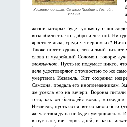
Разлуки не будет
Фредерика де Грааф
Усекновение главы Святого Предтечи Господня 
Иоанна
жизни которых будет упомянуто впоследс
возлюбили то, что добро и честно). Ни о
яростнее льва, среди четвероногих? Нич
Также ничто; однако, лев и змий питают 
слова и мудрейший Соломон, говоря:
луч
злоязычною
. Пусть не подумает никто, чт
дела удостоверяют с точностью то же сам
умертвила Иезавель. Кит сохранил нев
Самсона, предала его иноплеменникам. З
же усекла его на вечери. Вороны питали
того, как он благодействовал, низведши
Иезавель; пусть сотворят со мною боги (чт
же час твоя душа не будет умерщвлена». И
в пустыне, идя сорок дней, и начал искат