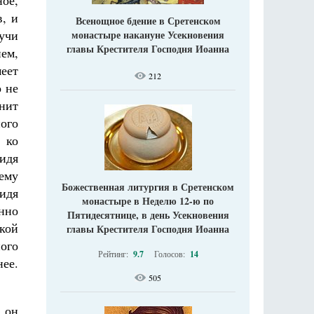
ое,
, и
Всенощное бдение в Сретенском
учи
монастыре накануне Усекновения
главы Крестителя Господня Иоанна
нем,
еет
212
о не
анит
ого
 ко
видя
ему
Божественная литургия в Сретенском
видя
монастыре в Неделю 12-ю по
нно
Пятидесятнице, в день Усекновения
кой
главы Крестителя Господня Иоанна
ого
Рейтинг:
9.7
Голосов:
14
нее.
505
 он