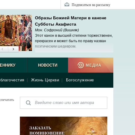
Подписаться на рассылку
Образы Божией Матери в каноне
Субботы Акафиста
Мон. Софроний (Вишняк)
Этот канон в высшей степени торжественен,
прекрасен и может быть по праву назван
поэтическим шедевром.
ЕННИКУ
НОВОСТИ
МЕДИА
благочестия
|
Жизнь Церкви
|
Богослужение
спечатать