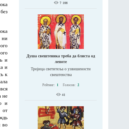
7 188
ока
 без
ока
 ни
ого
ого
Душа свештеника треба да блиста од
ь и
лепоте
ка и
Тројица светитеља о узвишености
сь к
свештенства
сала
Рейтинг:
1
Голосов:
2
вся
а не
41
о и
 от
ождь
и во