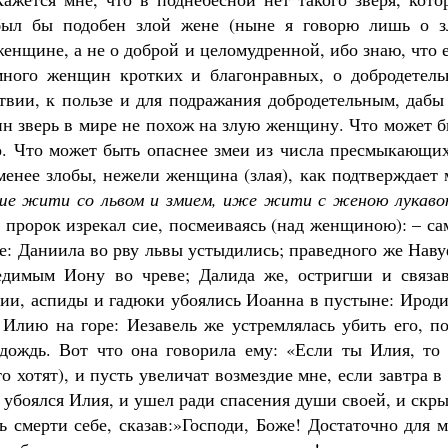
Роман Котов
был бы подобен злой жене (ныне я говорю лишь о з
Как найти своё место в жизни
Кирилл Мурышев
женщине, а не о доброй и целомудренной, ибо знаю, что 
много женщин кротких и благонравных, о добродетель
твии, к пользе и для подражания добродетельным, дабы
дин зверь в мире не похож на злую женщину. Что может 
то. Что может быть опаснее змеи из числа пресмыкающи
менее злобы, нежели женщина (злая), как подтверждает
ше жити со львом и змием, иже жити с женою лукаво
о пророк изрекал сие, посмеиваясь (над женщиною): – с
ое: Даниила во рву львы устыдились; праведного же Нав
редимым Иону во чреве; Далида же, остригши и связа
мии, аспиды и гадюки убоялись Иоанна в пустыне: Ирод
 Илию на горе: Иезавель же устремлялась убить его, п
 дождь. Вот что она говорила ему: «Если ты Илия, то 
о хотят), и пусть увеличат возмездие мне, если завтра в
 убоялся Илия, и ушел ради спасения души своей, и скр
ь смерти себе, сказав:»Господи, Боже! Достаточно для 