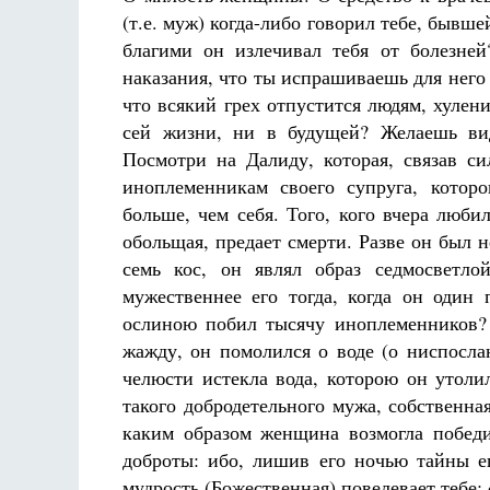
(т.е. муж) когда-либо говорил тебе, бывш
благими он излечивал тебя от болезней
наказания, что ты испрашиваешь для него 
что всякий грех отпустится людям, хулени
сей жизни, ни в будущей? Желаешь ви
Посмотри на Далиду, которая, связав си
иноплеменникам своего супруга, которо
больше, чем себя. Того, кого вчера люби
обольщая, предает смерти. Разве он был не
семь кос, он являл образ седмосветл
мужественнее его тогда, когда он оди
ослиною побил тысячу иноплеменников? 
жажду, он помолился о воде (о ниспосла
челюсти истекла вода, которою он утоли
такого добродетельного мужа, собственная
каким образом женщина возмогла побед
доброты: ибо, лишив его ночью тайны ег
мудрость (Божественная) повелевает тебе: