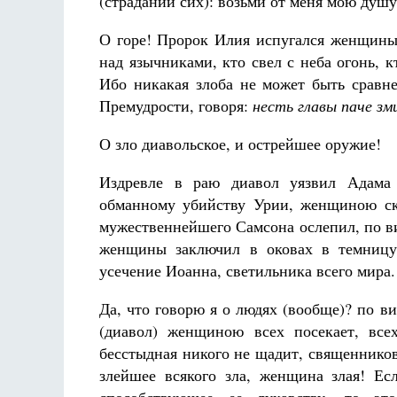
(страданий сих): возьми от меня мою душу
О горе! Пророк Илия испугался женщины;
над язычниками, кто свел с неба огонь, к
Ибо никакая злоба не может быть сравн
Премудрости, говоря:
несть главы паче зм
О зло диавольское, и острейшее оружие!
Издревле в раю диавол уязвил Адама
обманному убийству Урии, женщиною с
мужественнейшего Самсона ослепил, по 
женщины заключил в оковах в темницу
усечение Иоанна, светильника всего мира.
Да, что говорю я о людях (вообще)? по в
(диавол) женщиною всех посекает, все
бесстыдная никого не щадит, священников 
злейшее всякого зла, женщина злая! Есл