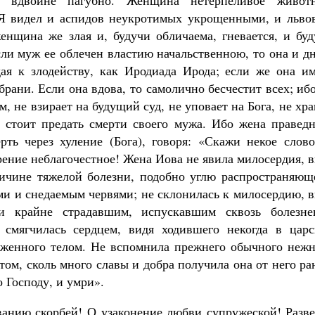
о вдвойне пагубно. Женщина нетерпеливое животн
 Я видел и аспидов неукротимых укрощенными, и львов
нщина же злая и, будучи обличаема, гневается, и буд
сли муж ее облечен властию начальственною, то она и д
ая к злодейству, как Иродиада Ирода; если же она им
брани. Если она вдова, то самолично бесчестит всех; иб
, не взирает на будущий суд, не уповает на Бога, не хр
 стоит предать смерти своего мужа. Ибо жена праведн
рть через хуление (Бога), говоря: «Скажи некое слово
рение неблагочестное! Жена Иова не явила милосердия, 
ричине тяжелой болезни, подобно углю распространяющ
ами и снедаемым червями; не склонилась к милосердию, 
и крайне страдавшим, испускавшим сквозь болезне
 смягчилась сердцем, видя ходившего некогда в царс
женного телом. Не вспомнила прежнего обычного нежн
ом, сколь много славы и добра получила она от него ра
о Господу, и умри».
анию скорбей! О узаконение любви супружеской! Разве