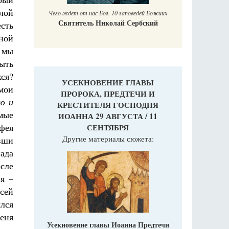
лой
Чего ждет от нас Бог. 10 заповедей Божиих
Святитель Николай Сербский
есть
ной
 мы
быть
хся?
УСЕКНОВЕНИЕ ГЛАВЫ
 мои
ПРОРОКА, ПРЕДТЕЧИ И
ю и
КРЕСТИТЕЛЯ ГОСПОДНЯ
амые
ИОАННА 29 АВГУСТА / 11
уфея
СЕНТЯБРЯ
Другие материалы сюжета:
вши
иада
осле
я –
 сей
ылся
меня
Усекновение главы Иоанна Предтечи