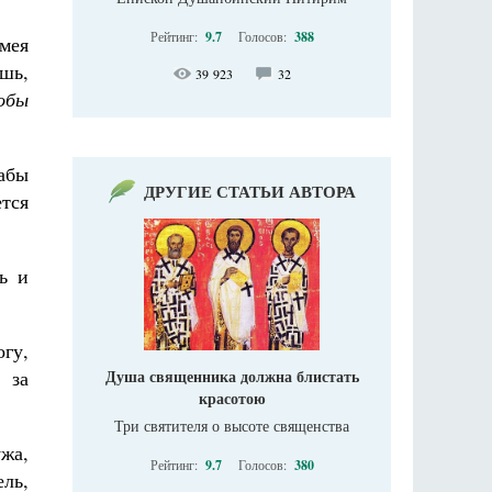
Рейтинг:
9.7
Голосов:
388
мея
ишь,
39 923
32
лобы
Дабы
ДРУГИЕ СТАТЬИ АВТОРА
тся
ь и
гу,
 за
Душа священника должна блистать
красотою
Три святителя о высоте священства
жа,
Рейтинг:
9.7
Голосов:
380
ель,