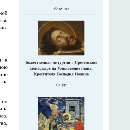
65 017
ной
лся.
ига
л к
Божественная литургия в Сретенском
ною
монастыре на Усекновение главы
ине
Крестителя Господня Иоанна
 на
387
; он
ина
зло,
во,