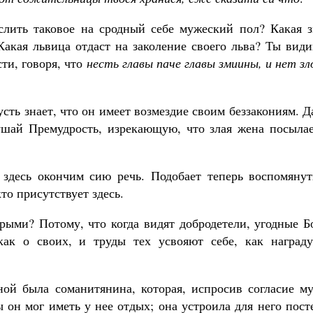
слить таковое на сродный себе мужеский пол? Какая з
Какая львица отдаст на заколение своего льва? Ты вид
ти, говоря, что
несть главы паче главы змиины, и нет з
усть знает, что он имеет возмездие своим беззакониям. 
ушай Премудрость, изрекающую, что злая жена посылае
здесь окончим сию речь. Подобает теперь воспомянут
то присутствует здесь.
ми? Потому, что когда видят добродетели, угодные Бо
ак о своих, и труды тех усвояют себе, как награду
й была соманитянина, которая, испросив согласие му
 он мог иметь у нее отдых; она устроила для него пост