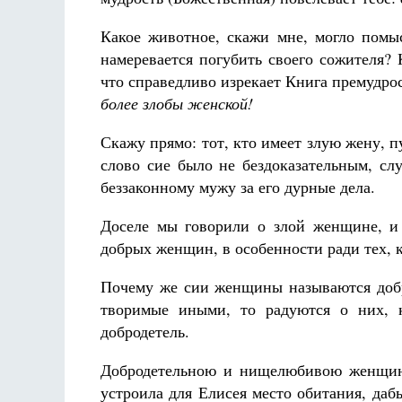
Какое животное, скажи мне, могло помы
намеревается погубить своего сожителя? 
что справедливо изрекает Книга премудрос
более злобы женской!
Скажу прямо: тот, кто имеет злую жену, п
слово сие было не бездоказательным, сл
беззаконному мужу за его дурные дела.
Доселе мы говорили о злой женщине, и 
добрых женщин, в особенности ради тех, к
Почему же сии женщины называются добры
творимые иными, то радуются о них, к
добродетель.
Добродетельною и нищелюбивою женщино
устроила для Елисея место обитания, дабы