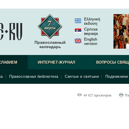
Ελληνική
έκδοση
Српска
верзиjа
English
Православный
version
календарь
СЛАВИЕМ
ИНТЕРНЕТ-ЖУРНАЛ
ВОПРОСЫ СВЯЩ
ка
|
Православная библиотека
|
Святые и святыни
|
Подвижники 
49 827 просмотров
Ра