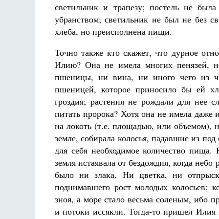
светильник и трапезу; постель не был
убранством; светильник не был не без св
хлеба, но преисполнена пищи.
Точно также кто скажет, что дурное отн
Илию? Она не имела многих пенязей, н
пшеницы, ни вина, ни иного чего из ч
пшеницей, которое приносило бы ей хл
гроздия; растения не рождали для нее 
питать пророка? Хотя она не имела даже 
на локоть (т.е. площадью, или объемом), 
земле, собирала колосья, падавшие из под
для себя необходимое количество пища. 
земля истаявала от бездождия, когда небо 
было ни злака. Ни цветка, ни отпрыск
поднимавшего рост молодых колосьев; ко
зноя, а море стало весьма соленым, ибо п
и потоки иссякли. Тогда-то пришел Илия 