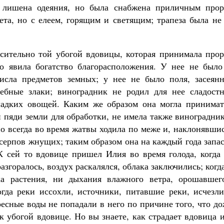
а лишена одеяния, но была снабжена приличным прор
ета, но с елеем, горящим и светящим; трапеза была не
осительно той убогой вдовицы, которая принимала прор
о явила богатство благорасположения. У нее не было
исла предметов земных; у нее не было поля, засеянн
ебные злаки; виноградник не родил для нее сладостн
сладких овощей. Каким же образом она могла принимат
и пяди земли для обработки, не имела также виноградни
но всегда во время жатвы ходила по меже и, наклонявши
 серпов жнущих; таким образом она на каждый года запа
К сей то вдовице пришел Илия во время голода, когда 
разгоралось, воздух раскалялся, облака заключились; когд
а растения, ни дыхания влажного ветра, орошавшег
гда реки иссохли, источники, питавшие реки, исчезли
ресные воды не попадали в него по причине того, что д
к убогой вдовице. Но вы знаете, как страдает вдовица 