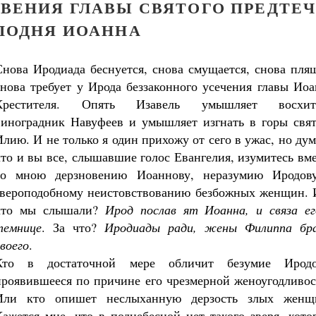
ОВЕНИЯ ГЛАВЫ СВЯТОГО ПРЕДТЕ
ПОДНЯ ИОАННА
Снова Иродиада беснуется, снова смущается, снова пля
снова требует у Ирода беззаконного усечения главы Ио
Крестителя. Опять Изавель умышляет восхит
виноградник Навуфеев и умышляет изгнать в горы свят
Илию. И не только я один прихожу от сего в ужас, но ду
что и вы все, слышавшие голос Евангелия, изумитесь вм
со мною дерзновению Иоаннову, неразумию Иродов
звероподобному неистовствованию безбожных женщин. 
что мы слышали?
Ирод послав ят Иоанна, и связа ег
темнице
. За что?
Иродиады ради, жены Филиппа бр
своего
.
Кто в достаточной мере обличит безумие Иродо
проявившееся по причине его чрезмерной женоугодливос
Или кто опишет неслыханную дерзость злых женщ
Великомученик Георгий Победоносец. Н
Кажется мне, что в поднебесной нет такого зверя, кот
святого