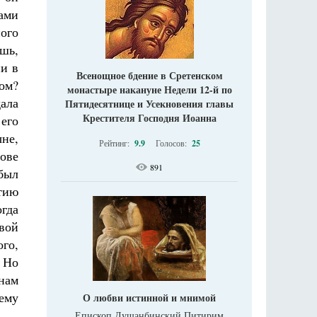
лами
ого
ешь,
ни в
Всенощное бдение в Сретенском
ом?
монастыре накануне Недели 12-й по
ала
Пятидесятнице и Усекновения главы
Крестителя Господня Иоанна
его
ыне,
Рейтинг:
9.9
Голосов:
25
лове
891
был
тию
гда
вой
ого,
. Но
нам
ему
О любви истинной и мнимой
Епископ Душанбинский Питирим