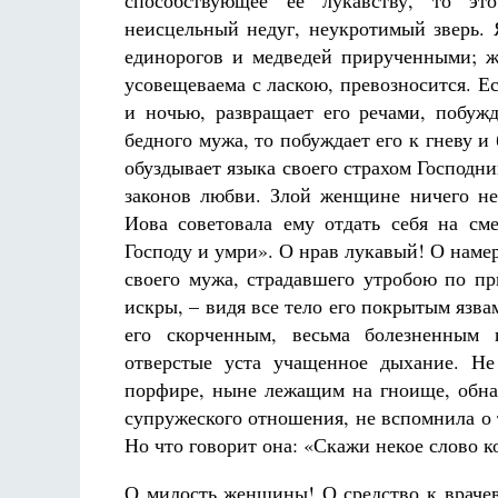
способствующее ее лукавству, то эт
неисцельный недуг, неукротимый зверь.
единорогов и медведей прирученными; же
усовещеваема с ласкою, превозносится. Е
и ночью, развращает его речами, побужд
бедного мужа, то побуждает его к гневу и 
обуздывает языка своего страхом Господним
законов любви. Злой женщине ничего не
Иова советовала ему отдать себя на сме
Господу и умри». О нрав лукавый! О наме
своего мужа, страдавшего утробою по п
искры, – видя все тело его покрытым язв
его скорченным, весьма болезненным 
отверстые уста учащенное дыхание. Не
порфире, ныне лежащим на гноище, обна
супружеского отношения, не вспомнила о т
Но что говорит она: «Скажи некое слово к
О милость женщины! О средство к врачев