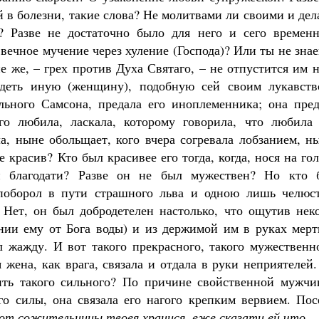
ей в болезни, такие слова? Не молитвами ли своими и де
? Разве не достаточно было для него и сего временн
вечное мучение через хуление (Господа)? Или ты не зна
е же, – грех против Духа Святаго, – не отпустится им 
деть иную (женщину), подобную сей своим лукавств
льного Самсона, предала его иноплеменника; она пред
го любила, ласкала, которому говорила, что любила 
ла, ныне обольщает, кого вчера согревала лобзанием, н
 красив? Кто был красивее его тогда, когда, нося на го
ой благодати? Разве он не был мужествен? Но кто 
н поборол в пути страшного льва и одною лишь челюс
Нет, он был добродетелен настолько, что ощутив неко
нии ему от Бога воды) и из держимой им в руках мерт
л жажду. И вот такого прекрасного, такого мужественн
 жена, как врага, связала и отдала в руки неприятелей
ить такого сильного? По причине свойственной мужчи
о силы, она связала его нагого крепким вервием. Пос
от сожительницы твоея хранися, еже сказати ей что
.