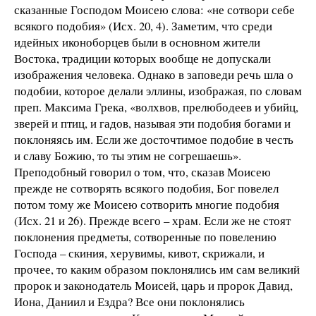
сказанные Господом Моисею слова: «не сотвори себе
всякого подобия» (Исх. 20, 4). Заметим, что среди
идейных иконоборцев были в основном жители
Востока, традиции которых вообще не допускали
изображения человека. Однако в заповеди речь шла о
подобии, которое делали эллины, изображая, по словам
преп. Максима Грека, «волхвов, прелюбодеев и убийц,
зверей и птиц, и гадов, называя эти подобия богами и
поклоняясь им. Если же досточтимое подобие в честь
и славу Божию, то ты этим не согрешаешь».
Преподобный говорил о том, что, сказав Моисею
прежде не сотворять всякого подобия, Бог повелел
потом тому же Моисею сотворить многие подобия
(Исх. 21 и 26). Прежде всего – храм. Если же не стоят
поклонения предметы, сотворенные по повелению
Господа – скиния, херувимы, кивот, скрижали, и
прочее, то каким образом поклонялись им сам великий
пророк и законодатель Моисей, царь и пророк Давид,
Иона, Даниил и Ездра? Все они поклонялись