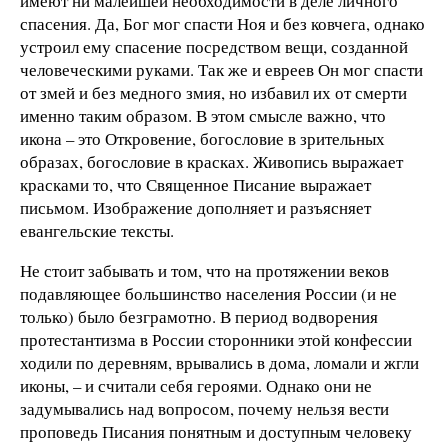
имеют ни малейшей необходимости в деле личного
спасения. Да, Бог мог спасти Ноя и без ковчега, однако
устроил ему спасение посредством вещи, созданной
человеческими руками. Так же и евреев Он мог спасти
от змей и без медного змия, но избавил их от смерти
именно таким образом. В этом смысле важно, что
икона – это Откровение, богословие в зрительных
образах, богословие в красках. Живопись выражает
красками то, что Священное Писание выражает
письмом. Изображение дополняет и разъясняет
евангельские тексты.
Не стоит забывать и том, что на протяжении веков
подавляющее большинство населения России (и не
только) было безграмотно. В период водворения
протестантизма в России сторонники этой конфессии
ходили по деревням, врывались в дома, ломали и жгли
иконы, – и считали себя героями. Однако они не
задумывались над вопросом, почему нельзя вести
проповедь Писания понятным и доступным человеку