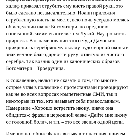
халиф приказал отрубить ему кисть правой руки, это
было сделано незамедлительно. Иоанн приложил
отрубленную кисть на место, всю ночь усердно молясь
об исцелении иконе Богоматери, по преданию
написанной самим евангелистом Лукой. Наутро кисть
приросла. В ознаменовании этого чуда Дамаскин
прикрепил к серебряному окладу чудотворной иконы в
знак вечной благодарности руку, отлитую из чистого
серебра. Так возник один из канонических образов
Богоматери – Троеручица.
К сожалению, нельзя не сказать о том, что многие
острые углы в полемике с протестантами провоцируют
как не во всех вопросах компетентные СМИ, так и
некоторые из тех, кто называет себя православным.
Намерение «Хорошо встретить икону, иначе она
обидится»; фразы в церковной лавке «Дайте мне икону
от головной боли», и т.п. – это все звенья одной цепи.
Именно подобные факты вызывают опасения, причем