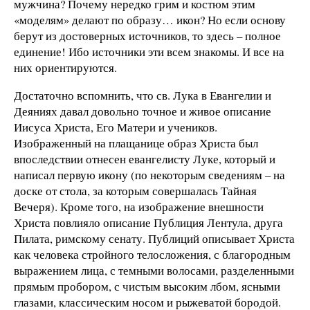
мужчина? Почему нередко грим и костюм этим
«моделям» делают по образу… икон? Но если основу
берут из достоверных источников, то здесь – полное
единение! Ибо источники эти всем знакомы. И все на
них ориентируются.
Достаточно вспомнить, что св. Лука в Евангелии и
Деяниях давал довольно точное и живое описание
Иисуса Христа, Его Матери и учеников.
Изображенный на плащанице образ Христа был
впоследствии отнесен евангелисту Луке, который и
написал первую икону (по некоторым сведениям – на
доске от стола, за которым совершалась Тайная
Вечеря). Кроме того, на изображение внешности
Христа повлияло описание Публиция Лентула, друга
Пилата, римскому сенату. Публиций описывает Христа
как человека стройного телосложения, с благородным
выражением лица, с темными волосами, разделенными
прямым пробором, с чистым высоким лбом, ясными
глазами, классическим носом и рыжеватой бородой.