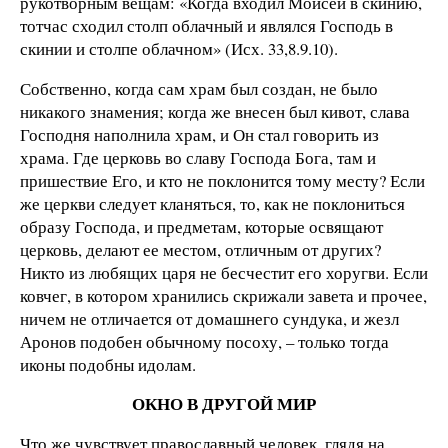
рукотворным вещам: «Когда входил Моисей в скинию,
тотчас сходил столп облачный и являлся Господь в
скинии и столпе облачном» (Исх. 33,8.9.10).
Собственно, когда сам храм был создан, не было
никакого знамения; когда же внесен был кивот, слава
Господня наполнила храм, и Он стал говорить из
храма. Где церковь во славу Господа Бога, там и
пришествие Его, и кто не поклонится тому месту? Если
же церкви следует кланяться, то, как не поклониться
образу Господа, и предметам, которые освящают
церковь, делают ее местом, отличным от других?
Никто из любящих царя не бесчестит его хоругви. Если
ковчег, в котором хранились скрижали завета и прочее,
ничем не отличается от домашнего сундука, и жезл
Аронов подобен обычному посоху, – только тогда
иконы подобны идолам.
ОКНО В ДРУГОЙ МИР
Что же чувствует православный человек, глядя на