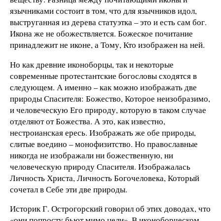
язычниками состоит в том, что для язычников идол,
выструганная из дерева статуэтка – это и есть сам бог.
Икона же не обожествляется. Божеское почитание
принадлежит не иконе, а Тому, Кто изображен на ней.
Но как древние иконоборцы, так и некоторые
современные протестантские богословы сходятся в
следующем. А именно – как можно изображать две
природы Спасителя: Божество, Которое неизобразимо,
и человеческую Его природу, которую в таком случае
отделяют от Божества. А это, как известно,
нестроианская ересь. Изображать же обе природы,
слитые воедино – монофизитство. Но православные
никогда не изображали ни божественную, ни
человеческую природу Спасителя. Изображалась
Личность Христа, Личность Богочеловека, Который
сочетал в Себе эти две природы.
Историк Г. Острогорский говорил об этих доводах, что
«они попросту бьют мимо цели». В иконоборческом