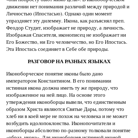
движении нет понимания различий между природой и
Личностью (Ипостасью). Однако один момент
упраздняет эту дилемму. Икона, как разъяснял преп.
Феодор Студит, изображает не природу, а личность.
Изображая Спасителя, иконописец не изображает ни
Его Божество, ни Его человечество, но Его Ипостась.
Эта Ипостась соединяет в Себе обе природы.
РАЗГОВОР НА РАЗНЫХ ЯЗЫКАХ
Иконоборческое понятие иконы было дано
императором Константином. В его понимании
истинная икона должна иметь ту же природу, что
изображенное на ней лицо. На основе этого
утверждения иконоборцы вывели, что единственным
образом Христа являются Святые Дары, потому что
хлеб ни в коей мере не похож на человека и не может
возбудить идолопоклонства. Иконопочитатели и
иконоборцы абсолютно по-разному толковали понятие
«образ, икона». Для иконоборцев истинной иконой