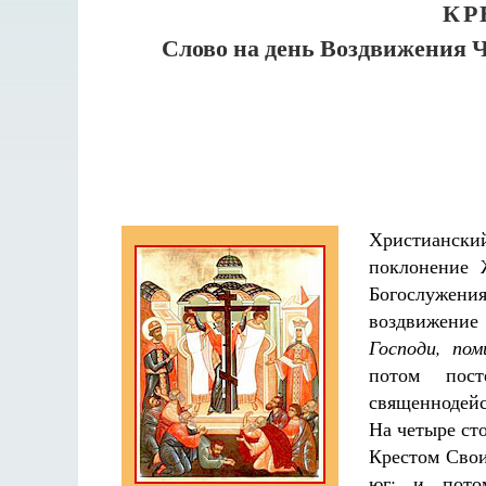
КР
Слово на день Воздвижения 
Христианск
поклонение 
Богослужен
воздвижение
Господи, пом
потом пост
священнодей
На четыре сто
Крестом Свои
юг; и пото