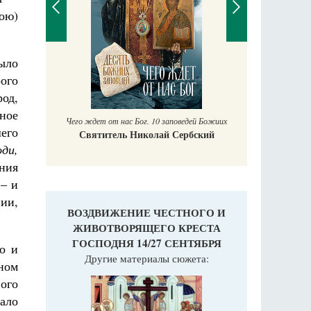
ою)
ыло
П
рого
Е
аучись у
од,
ное
Чего ждет от нас Бог. 10 заповедей Божиих
шего
Святитель Николай Сербский
оди,
ния
– и
нии,
ВОЗДВИЖЕНИЕ ЧЕСТНОГО И
ЖИВОТВОРЯЩЕГО КРЕСТА
ГОСПОДНЯ 14/27 СЕНТЯБРЯ
о и
Другие материалы сюжета:
ном
вого
вало