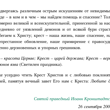
одвергаясь различным острым искуше­ниям от невидимы
где – в ком и в чем – мы найдем помощь и спасение? То
езмерно великой и всеискупительной, принесенной за на
едневно от уязвлений демонов и от всякой бу­ри страс
бегаем к Христу; крест – наша жизнь, наше спасение, 
епрестанное обновление, наше при­мирение с правосуд
ленно дерзновенных и упорных грешников.
 – красота Церкве; Крест – царей держава; Крест – ве
онов язва
(Светилен праздника).
же усердно чтить Крест Христов и с любовью поклонят
ей, памятуя вечный завет Его нам с Креста:
Любите д
Святой праведный Иоанн Кронштадтс
26 сентября 200