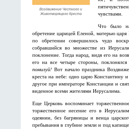
пятичувстве
Воздвижение Честного и 
чувствами.
Животворящего Креста
Что было на
обретение царицей Еленой, матерью царя К
по обре­тении совершилось чудо воск
Разлуки не будет
собравшийся во множестве из Иеру­сал
Фредерика де Грааф
поклонение. Тогда народ, видя его на во
его на все четыре стороны, поклонялся
помилуй!
Вот начало праздника Воздвиже
креста на небе: одно царю Константину и
другое при императо­ре Констанции и св
виденное всеми жителями Иерусалима.
Еще Церковь воспоминает торжественное
торжественное несе­ние его в Иерусал
одеянии, без багряницы и венца царског
пребыва­ния в глубине земли и под капище