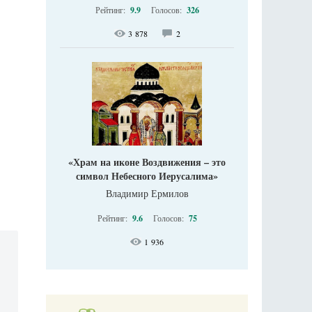
Рейтинг:
9.9
Голосов:
326
3 878
2
«Храм на иконе Воздвижения – это
символ Небесного Иерусалима»
Владимир Ермилов
Рейтинг:
9.6
Голосов:
75
1 936