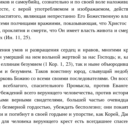
ников и самоубийц, сознательно и по своей воле наложи
есте, с верой употребляемом и изображаемом, действ
 распятого, являющая непрестанно Его Божественную вл
 всеми полчищами вражиими, показывающая, что Христос
 проклятия и смерти, что Он имеет власть живота и сме
х (Ин. 11, 25).
ния умов и раз­вращения сердец и нравов, многими кр
и умерший на нем вольной жертвой за нас Господь; и, к
 еллинам безумием (1 Кор. 1, 23), так и ныне объюроди
ом и безумием. Таков воистину юрод, слывущий недоб
рковь Божию со всеми своими последовате­лями. Он вос
 все­благого, спасительного Промысла, против Еванге
 убеждений всего верующего человечества, против истор
ыми верными свидетелями, большей частью очевидца­
безмерной гор­достью, убеждать бесполезно; они покая
они и погибнут в своей гордыне и упорстве, как Корей, Д
для человека верующего крест есть всегдашнее спасе­н