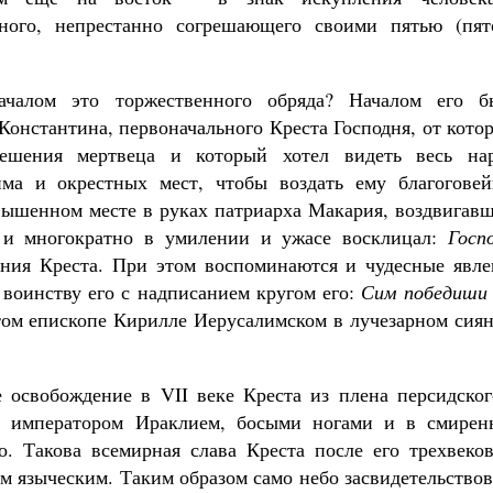
нного, непрестанно согре­шающего своими пятью (пят
чалом это торжественного обряда? Началом его б
онстан­тина, первоначального Креста Господня, от кото
Великомученик Георгий Победоносец. Н
решения мертвеца и который хотел видеть весь нар
святого
има и окрестных мест, чтобы воздать ему благоговей
Роман Котов
Как найти своё место в жизни
звышенном месте в руках патриарха Макария, воздвигав
Кирилл Мурышев
 и многократно в умилении и ужасе вос­клицал:
Госп
­ния Креста. При этом воспоминаются и чудесные явле
 воинству его с надписанием кругом его:
Сим победиши
ятом епископе Кирилле Иерусалимском в лучезарном сия
 освобождение в VII веке Креста из плена персидског
им императором Ираклием, босыми ногами и в смирен
о. Та­кова всемирная слава Креста после его трехвеко
м языческим. Таким обра­зом само небо засвидетельство