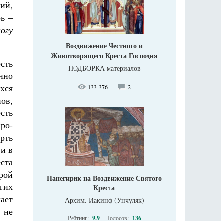
ний,
ь –
огу
Воздвижение Честного и
Животворящего Креста Господня
есть
ПОДБОРКА материалов
нно
­ся
133 376
2
ов,
сть
про­
ерть
 и в
ста
рой
Панегирик на Воздвижение Святого
огих
Креста
шает
Архим. Иакинф (Унчуляк)
 не
Рейтинг:
9.9
Голосов:
136