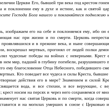
и величии Церкви Его, бывшей три века под крестом гоне
а и поклонении ему в духе и истине, как и святой цар
осите Господа Бога нашего и покланяйтеся подножию н
ь, изображаем его на себе и поклоняемся ему, ибо он 
сающая нас при жизни и по смерти. Церковь непреста
, проявлявшихся и в прежние века, и ныне совершающих
ни, воскрешал мертвых, прогонял от людей полки демон
влял чудесные победы на войнах с не­верными. Крест е
 в нем мир, падший в глубину погибели, разрушившего 
его ему благослове­ние Отца Небесного, победившего см
ертвых. Кто поведает все чудеса и си­лы Креста, бывшие
отворные действия его в мире? Знамением и силой Кре
свящается вода, и все стихии, и все верующие, с ве
крест носим на персях и через него сохраняем­ся от мн
наме­нует нас святая Церковь и по смерти, когда совер
 ставится и на могилах умерших в союзе с Церковью и