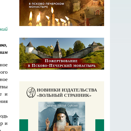
кий
ко,
авим
ное
ого
ное
твы
НОВИНКИ ИЗДАТЕЛЬСТВА
е и
«ВОЛЬНЫЙ СТРАННИК»
ния
подь
ер и
ека