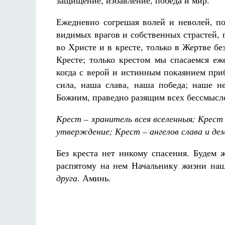
защищение, избавление, победа и мир.
Ежедневно согрешая волей и неволей, п
видимых врагов и собственных страстей, 
во Христе и в кресте, только в Жертве б
Кресте; только крестом мы спасаемся еж
когда с верой и истинным покаянием при
сила, наша слава, наша победа; наше н
Божиим, праведно разящим всех бес­смыс
Крест – хранитель всея вселенныя; Крест
утверждение; Крест – ангелов слава и дем
Без креста нет никому спасения. Будем 
распятому на нем Начальнику жизни наш
друга
. Аминь.