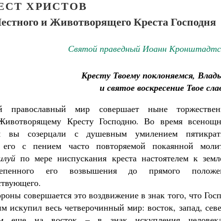
ЕСТ ХРИСТОВ
Честного и Животворящего Креста Господня
Святой праведный Иоанн Кронштадтс
Кресту Твоему поклоняемся, Влады
и святое воскресение Твое сл
ий православный мир совершает ныне торжест­вен
Животворящему Кресту Господню. Во время всенощн
ия вы созерцали с душевным умилением пятикрат
 его с пением часто по­вторяемой покаянной моли
илуй
по мере ниспускания креста настоятелем к земл
епенного его возвышения до прямого положе
ствующего.
роны совершается это воздвижение в знак то­го, что Гос
м искупил весь четверочинный мир: восток, запад, сев
м еще на восток – в знак искупления челов