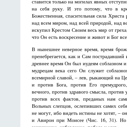
ставится только на могилах явных отступ
на себя руку. И это потому, что в кр
Божественная, спасительная сила Христа
над всем миром, над всей природой, над
искупил Крестом Своим весь мир от греха,
что Он есть вос­кресение и живот и Бог все
В нынешнее неверное время, время броже
пренебрегается, как и Сам пострадавший 
древнее время Он был иудеям соблазном и
мудрецам века сего Он служит соблазн
всемирной славой, – лев, рыкающий на Це
и против Бога, против Его премудрого,
вечного, против здравого смысла, против
против всех фактов, преданых нам сам
Вольных слепцов, ослепивших самих себя 
не могут, ибо ви­деть истины не хотят, – 
и Авирон при Моисее (Чис. 16, 31). Но 