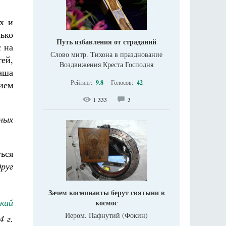
х и
лько
Путь избавления от страданий
с на
Слово митр. Тихона в празднование
тей,
Воздвижения Креста Господня
наша
Рейтинг:
9.8
Голосов:
42
ием
1 333
3
рных
ься
руг
Зачем космонавты берут святыни в
кий
космос
Иером. Пафнутий (Фокин)
4 г.