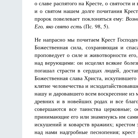
о славе распятого на Кре­сте, о святости 
и о святом нашем долге почитания Крест
пророк по­велевает поклоняться ему:
Возн
Его, яко свято есть
(Пс. 98, 5).
Не напрасно мы почитаем Крест Господен
Божественная си­ла, сохраняющая и спа
проповедует о силе и животворности его
над верующими: он исцелял всякие болез
погашал страсти в сердцах людей, доста
Божественная слава Христа, искупивше­го
клятие человечества и исходатайствовавш
нашу и даровавше­го всем воскресение из м
древних и в новейших родах и все бла­г
совершаются все таинства церковные; о
принимающие его или знаменуясь им сами; 
искушений и коварств вражиих; крестом з
над нами надгробные песнопения; крест