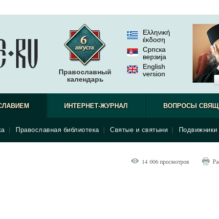
Ελληνική
έκδοση
Српска
верзиjа
English
Православный
version
календарь
СЛАВИЕМ
ИНТЕРНЕТ-ЖУРНАЛ
ВОПРОСЫ СВЯЩ
ка
|
Православная библиотека
|
Святые и святыни
|
Подвижники 
14 006 просмотров
Ра