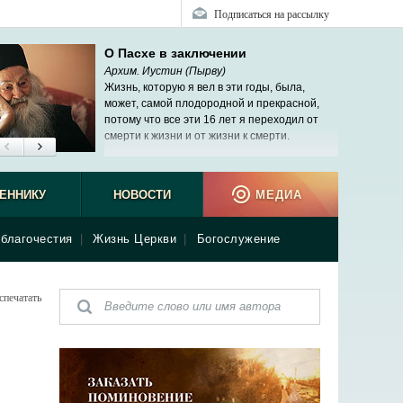
Подписаться на рассылку
О Пасхе в заключении
Архим. Иустин (Пырву)
Жизнь, которую я вел в эти годы, была,
может, самой плодородной и прекрасной,
потому что все эти 16 лет я переходил от
смерти к жизни и от жизни к смерти.
ЕННИКУ
НОВОСТИ
МЕДИА
благочестия
|
Жизнь Церкви
|
Богослужение
спечатать