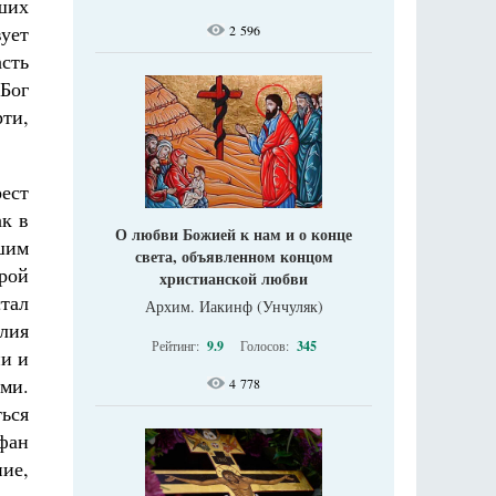
вших
ует
2 596
асть
 Бог
рти,
ест
ак в
О любви Божией к нам и о конце
вшим
света, объявленном концом
рой
христианской любви
стал
Архим. Иакинф (Унчуляк)
лия
Рейтинг:
9.9
Голосов:
345
ии и
ми.
4 778
ться
афан
ие,