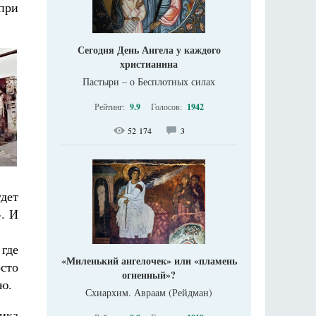
 при
Сегодня День Ангела у каждого
христианина
Пастыри – о Бесплотных силах
Рейтинг:
9.9
Голосов:
1942
52 174
3
дет
». И
где
«Миленький ангелочек» или «пламень
сто
огненный»?
ию.
Схиархим. Авраам (Рейдман)
ика