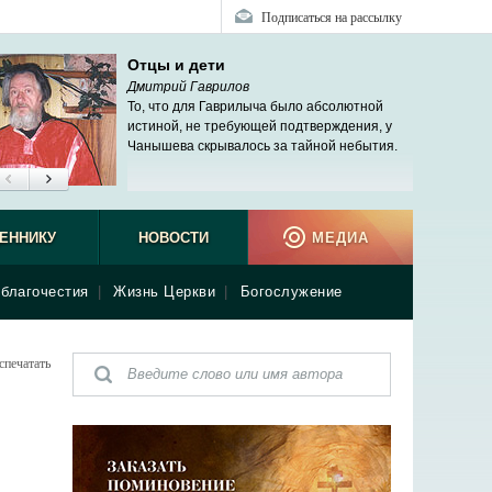
Подписаться на рассылку
Отцы и дети
Дмитрий Гаврилов
То, что для Гаврилыча было абсолютной
истиной, не требующей подтверждения, у
Чанышева скрывалось за тайной небытия.
ЕННИКУ
НОВОСТИ
МЕДИА
благочестия
|
Жизнь Церкви
|
Богослужение
спечатать