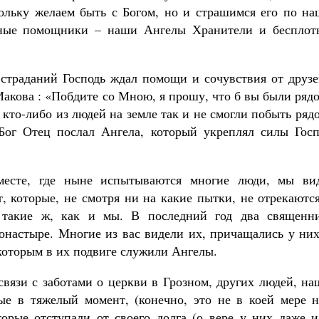
кольку желаем быть с Богом, но и страшимся его по на
вные помощники – наши Ангелы Хранители и бесплот
страданий Господь ждал помощи и сочувствия от друзе
Иакова : «Побдите со Мною, я прошу, что б вы были ряд
кто-либо из людей на земле так и не смогли побыть ряд
 Бог Отец послал Ангела, который укреплял силы Госп
месте, где ныне испытываются многие люди, мы ви
, которые, не смотря ни на какие пытки, не отрекаютс
 такие ж, как и мы. В последний год два священни
онастыре. Многие из вас видели их, причащались у них
которым в их подвиге служили Ангелы.
связи с заботами о церкви в Грозном, других людей, н
ые в тяжелый момент, (конечно, это не в коей мере н
торые отступали от своего долга (о вере у них даже и