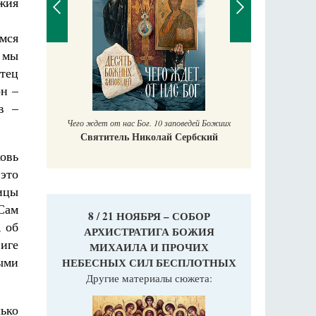
жия
мся
 мы
П
тец
Е
он –
аучись у
в –
Чего ждет от нас Бог. 10 заповедей Божиих
Святитель Николай Сербский
овь
 это
ницы
Сам
8 / 21 НОЯБРЯ – СОБОР
, об
АРХИСТРАТИГА БОЖИЯ
иге
МИХАИЛА И ПРОЧИХ
ыми
НЕБЕСНЫХ СИЛ БЕСПЛОТНЫХ
Другие материалы сюжета:
лько