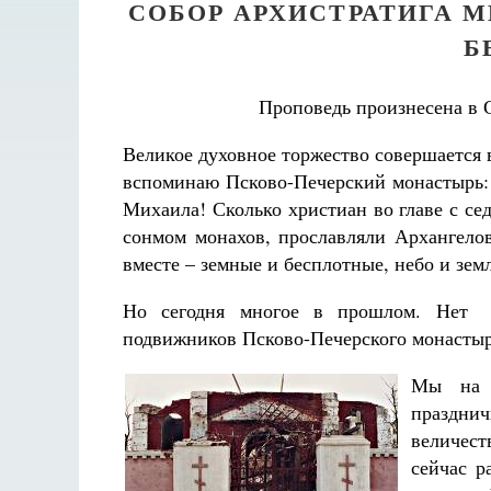
СОБОР АРХИСТРАТИГА 
Б
Проповедь произнесена в С
Великое духовное торжество совершается в
вспоминаю Псково-Печерский монастырь:
Михаила! Сколько христиан во главе с с
сонмом монахов, прославляли Архангело
вместе – земные и бесплотные, небо и земл
Но сегодня многое в прошлом. Нет 
подвижников Псково-Печерского монастыря
Мы на 
праздн
величест
сейчас р