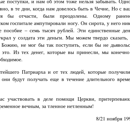
ые поступки, и нам об этом тоже нельзя забывать. Одн
но, в те дни, когда нам довелось быть в Чечне, Но с в
тя бы отчасти, были преодолены. Одному ранен
ком госпитале ампутировали ногу. Он сирота, у него ни
е пособие – семь тысяч рублей. Эти единственные ден
украл у солдата эти деньги. Мы можем твердо сказать,
 Божию, не мог бы так поступить, если бы не дьявольс
а это. Из тех денег, которые вы принесли, мы конечно
обходимое.
ятейшего Патриарха и от тех людей, которые получили
они будут получать еще в течение длительного време
 нас участвовать в деле помощи Церкви, притерпеваю
временное вечным, за тленное нетленным!
8/21 ноября 19