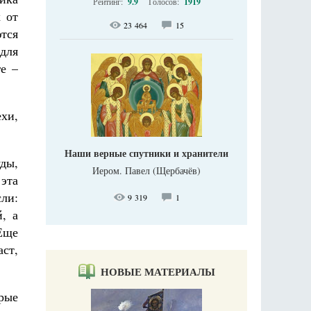
Рейтинг:
9.9
Голосов:
1919
 от
23 464
15
тся
для
е –
хи,
Наши верные спутники и хранители
уды,
Иером. Павел (Щербачёв)
эта
сли:
9 319
1
, а
Еще
ст,
НОВЫЕ МАТЕРИАЛЫ
рые