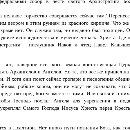
федральный собор в честь святого Архистратига Бо
.
а великое торжество совершается сейчас там? Перенесе
им взором к этим руинам из красного кирпича. Что же
храме нет. Он служил там, но недавно был похищен. О
одвиге исповедничества и мученичества за Христа. Где 
Великомученик Георгий Победоносец. Н
святого
истратига – послушник Иаков и чтец Павел Кадыше
Роман Котов
Как найти своё место в жизни
Кирилл Мурышев
вот, наверное все, кого земная воинствующая Церк
лять Архангелов и Ангелов. Но те, кто все же пришел на
ди. И хотя они поют сейчас тропари и песнопения обед
ойным, робким хором, они не могут не сознавать, что 
редстоят пред Богом вместе с ними. И молятся и о них
тобы Господь послал Ангела для укрепления в подв
 укреплял Самого Господа Иисуса Христа перед Крест
ится в Псалтири. Нет иного пути познания Бога, как то