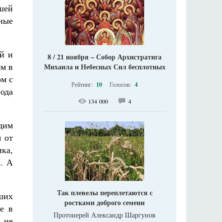
шей
ные
й и
8 / 21 ноября – Собор Архистратига
ом в
Михаила и Небесных Сил бесплотных
ом с
Рейтинг:
10
Голосов:
4
ода
134 000
4
дим
я от
ка,
. А
Так плевелы переплетаются с
аших
ростками доброго семени
е в
Протоиерей Александр Шаргунов
 не