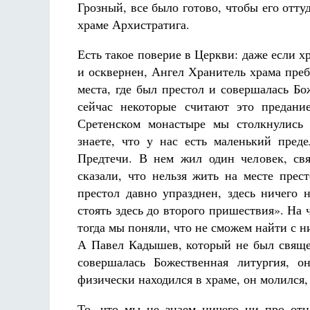
Грозный, все было готово, чтобы его оттуд
храме Архистратига.
Есть такое поверие в Церкви: даже если х
и осквернен, Ангел Хранитель храма преб
места, где был престол и совершалась Бо
сейчас некоторые считают это предани
Сретенском монастыре мы столкнулись
знаете, что у нас есть маленький пред
Предтечи. В нем жил один человек, св
сказали, что нельзя жить на месте прес
престол давно упразднен, здесь ничего 
стоять здесь до второго пришествия». На 
тогда мы поняли, что не сможем найти с н
А Павел Кадышев, который не был священ
совершалась Божественная литургия, о
физически находился в храме, он молился,
То, что мы не знаем ничего ни про от