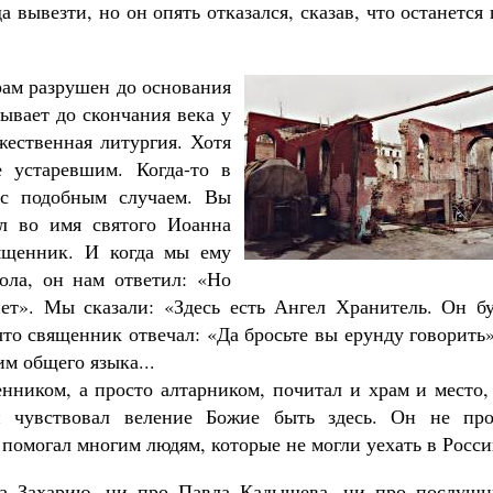
а вывезти, но он опять отказался, сказав, что останется
рам разрушен до основания
ывает до скончания века у
жественная литургия. Хотя
е устаревшим. Когда-то в
 с подобным случаем. Вы
ел во имя святого Иоанна
ященник. И когда мы ему
тола, он нам ответил: «Но
нет». Мы сказали: «Здесь есть Ангел Хранитель. Он бу
что священник отвечал: «Да бросьте вы ерунду говорить
им общего языка...
ником, а просто алтарником, почитал и храм и место, 
н чувствовал веление Божие быть здесь. Он не про
 помогал многим людям, которые не могли уехать в Росс
ца Захарию, ни про Павла Кадышева, ни про послушн