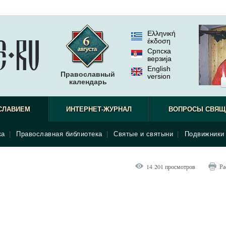
Ελληνική
έκδοση
Српска
верзиjа
English
Православный
version
календарь
СЛАВИЕМ
ИНТЕРНЕТ-ЖУРНАЛ
ВОПРОСЫ СВЯЩ
ка
|
Православная библиотека
|
Святые и святыни
|
Подвижники 
14 201 просмотров
Ра