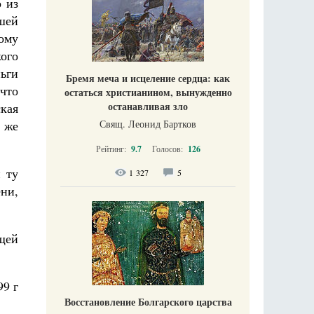
о из
ашей
ому
кого
ьги
Бремя меча и исцеление сердца: как
 что
остаться христианином, вынужденно
останавливая зло
кая
Свящ. Леонид Бартков
 же
Рейтинг:
9.7
Голосов:
126
 ту
1 327
5
ни,
щей
99 г
Восстановление Болгарского царства