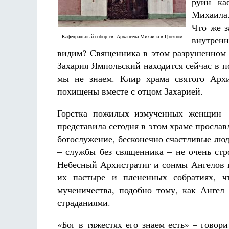
руин ка
Михаила
Что же з
Кафедральный собор св. Архангела Михаила в Грозном
внутренн
видим? Священника в этом разрушенном 
Захария Ямпольский находится сейчас в п
мы не знаем. Клир храма святого Арх
Разлуки не будет
Фредерика де Грааф
похищены вместе с отцом Захарией.
Горстка пожилых измученных женщин – 
представила сегодня в этом храме прослав
богослужение, бесконечно счастливые лю
– службы без священника – не очень стр
Небесный Архистратиг и сонмы Ангелов п
их пастыре и плененных собратиях, ч
мученичества, подобно тому, как Ангел
страданиями.
«Бог в тяжестях его знаем есть» – говор