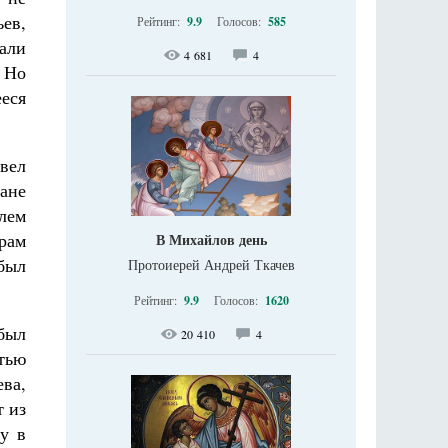
ьев,
Рейтинг:
9.9
Голосов:
585
али
4 681
4
 Но
еся
вел
ране
лем
рам
В Михайлов день
 был
Протоиерей Андрей Ткачев
Рейтинг:
9.9
Голосов:
1620
 был
20 410
4
стью
ва,
т из
у в