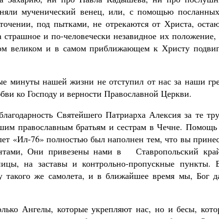
иняли мученический венец, или, с помощью посланных
точении, под пытками, не отрекаются от Христа, остаю
 страшное и по-человечески незавидное их положение, 
мом великом и в самом приближающем к Христу подвиг
ые минуты нашей жизни не отступил от нас за наши гре
юбви ко Господу и верности Православной Церкви.
 благодарность Святейшего Патриарха Алексия за те тр
шим православным братьям и сестрам в Чечне. Помощь 
лет «Ил-76» полностью был наполнен тем, что вы прине
ентами, Они привезены нами в Ставропольский край
ицы, на заставы и контрольно-пропускные пункты. 
у такого же самолета, и в ближайшее время мы, Бог да
олько Ангелы, которые укрепляют нас, но и бесы, кото