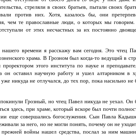
тельства, стреляли в своих братьев, пытали своих брат
евали против них. Хотя, казалось бы, они претерпев
я, чем те православные люди, о которых мы говорим.
тступали от этих несчастных за их постоянно двояще
нашего времени я расскажу вам сегодня. Это чтец Па
озненского храма. В Грозном был когда-то ведущий в ст
 проректором этого института по науке и преподавате
да он оставил научную работу и ушел алтарником в х
уже никуда не отлучался, до тех пор, пока насильно не
 покинули Грозный, но чтец Павел никуда не уехал. Он
ться здесь, при храме, который вскоре был почти полно
нии еще совершались богослужения. Сын Павла Кадыше
еживали за него, но не могли понять, почему он не уходи
я прежней войны нашел средства, послал за ним машин