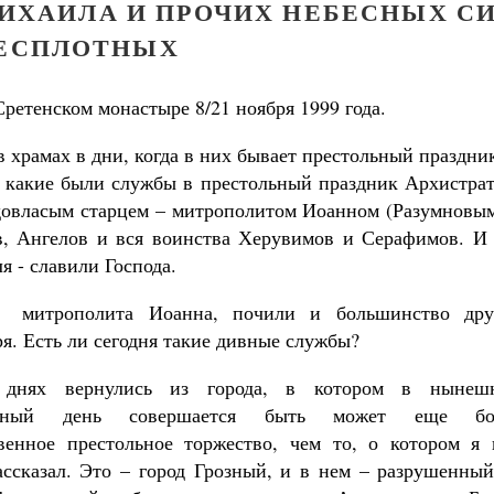
МИХАИЛА И ПРОЧИХ НЕБЕСНЫХ С
ЕСПЛОТНЫХ
ретенском монастыре 8/21 ноября 1999 года.
 храмах в дни, когда в них бывает престольный праздни
 какие были службы в престольный праздник Архистрат
едовласым старцем – митрополитом Иоанном (Разумновым
в, Ангелов и вся воинства Херувимов и Серафимов. И 
я - славили Господа.
митрополита Иоанна, почили и большинство дру
. Есть ли сегодня такие дивные службы?
днях вернулись из города, в котором в нынеш
ичный день совершается быть может еще бо
венное престольное торжество, чем то, о котором я 
ассказал. Это – город Грозный, и в нем – разрушенный