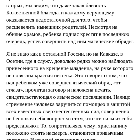
вторых, мы видим, что даже такая близость
Божественной благодати каждому верующему
оказывается недостаточной для того, чтобы
расшевелить нынешних родителей. Несмотря на
обилие храмов, ребенка подчас крестят в последнюю
очередь, успев совершить над ним магические обряды.
Я не знаю как в остальной России, но на Кавказе, в
Осетии, где я служу, довольно редко можно наблюдать
принесенного на крещение младенца, на руке которого
не повязана красная ниточка. Это говорит о том, что
над ребенком уже совершен языческий обряд «от
сглаза», прочитан заговор и наложена печать,
свидетельствующая о языческом посвящении. Налицо
стремление человека заручиться помощью и защитой
всех известных сверхъестественных сил, совершенно
не беспокоя себя вопросом о том, что эти силы из себя
представляют. То, сопротивляясь чему, христианину
положено стоять насмерть, становится привычным
явлением. И каждый священник может