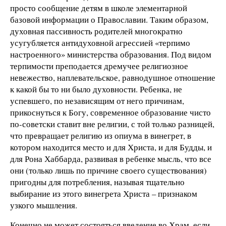
просто сообщение детям в школе элементарной
базовой информации о Православии. Таким образом,
духовная пассивность родителей многократно
усугубляется антидуховной агрессией «терпимо
настроенного» министерства образования. Под видом
терпимости преподается дремучее религиозное
невежество, наплевательское, равнодушное отношение
к какой бы то ни было духовности. Ребенка, не
успевшего, по независящим от него причинам,
прикоснуться к Богу, современное образование чисто
по-советски ставит вне религии, с той только разницей,
что превращает религию из опиума в винегрет, в
котором находится место и для Христа, и для Будды, и
для Рона Хаббарда, развивая в ребенке мысль, что все
они (только лишь по причине своего существования)
пригодны для потребления, называя тщательно
выбирание из этого винегрета Христа – признаком
узкого мышления.
Конечно не может состояться введение во Храм, если