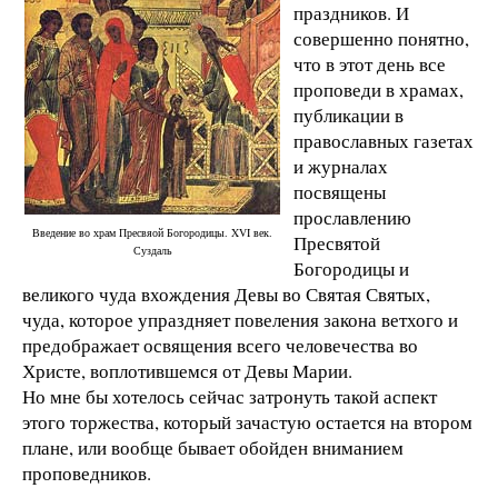
праздников. И
совершенно понятно,
что в этот день все
проповеди в храмах,
публикации в
православных газетах
и журналах
посвящены
прославлению
Введение во храм Пресвяой Богородицы. XVI век.
Пресвятой
Суздаль
Богородицы и
великого чуда вхождения Девы во Святая Святых,
чуда, которое упраздняет повеления закона ветхого и
предображает освящения всего человечества во
Христе, воплотившемся от Девы Марии.
Но мне бы хотелось сейчас затронуть такой аспект
этого торжества, который зачастую остается на втором
плане, или вообще бывает обойден вниманием
проповедников.