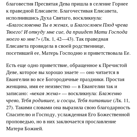
благовестия Пресвятая Дева пришла в селение Горнее
к праведной Елисавете. Благочестивая Елисавета,
исполнившись Духа Святаго, воскликнула:
«Благословенна Ты в женах, и Благословен Плод чрева
Твоего! И откуду мне сие, да приидет Мати Господа
моего ко мне?»
(Лк. 1, 42—43). Так праведная
Елисавета провидела в своей родствен­нице,
посетившей ее, Матерь Господню и приветствовала Ее.
Есть еще одно приветствие, обращенное к Пречистой
Деве, которое вы хорошо знаете — оно читается в
Евангелии во все Богородичные праздники. Простая
женщина, имя ее неизвестно — в Евангелии так и
записано:
«некая жена»
— воскликнула:
Блаженно
чрево, Тебя родившее, и сосцы, Тебя питавшие
(Лк. 11,
27). Такими словами она выразила свою благодарность
Спасителю и Господу, услажденная Его Божественной
проповедью, но в них заключается прославление
Матери Божией.