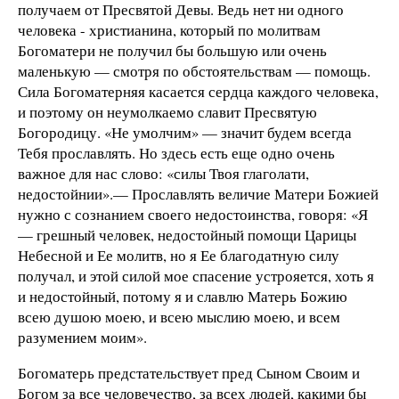
получаем от Пресвятой Девы. Ведь нет ни одного
человека - христианина, который по молитвам
Богоматери не получил бы большую или очень
маленькую — смотря по обстоятельствам — помощь.
Сила Богоматерняя касается сердца каждого человека,
и поэтому он неумолкаемо славит Пресвятую
Богородицу. «Не умолчим» — значит будем всегда
Тебя прославлять. Но здесь есть еще одно очень
важное для нас слово: «силы Твоя глаголати,
недостойнии».— Прославлять величие Матери Божией
нужно с сознанием своего недостоинства, говоря: «Я
— грешный человек, недостойный помощи Царицы
Небесной и Ее молитв, но я Ее благодатную силу
получал, и этой силой мое спасение устрояется, хоть я
и недостойный, потому я и славлю Матерь Божию
всею душою моею, и всею мыслию моею, и всем
разумением моим».
Богоматерь предстательствует пред Сыном Своим и
Богом за все человечество, за всех людей, какими бы