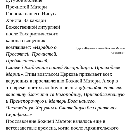
Пречистой Матери
Господа нашего Иисуса
Христа. За каждой
Божественной литургией
после Евхаристического
канона священник
возглашает:
«Изрядно о
Курско-Коренная икона Божией Матери
Пресвятей, Пречистей,
"Знамение"
Преблагословенней,
Славней Владычице нашей Богородице и Приснодеве
Марии».
Этим возгласом Церковь призывает всех
верующих к прославлению Божией Матери. А хор в
это время поет хвалебную песнь:
«Достойно есть яко
воистину блажити Тя Богородицу, Присноблаженную
и Пренепорочную и Матерь Бога нашего.
Честнейшую Херувим и Славнейшую без сравнения
Серафим...»
Прославление Божией Матери началось еще в
ветхозаветные времена, когда после Архангельского