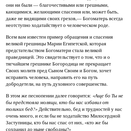
они ни были — благочестивыми или грешными,
кающимися, желающими спасения или, может быть,
даже не видящими своих грехов,— Богоматерь всегда
неотступно ходатайствует о человеческом роде.
Всем вам известен пример обращения и спасения
великой грешницы Марии Египетской, которая
предстательством Богоматери стала великой
праведницей. Это свидетельствует о том, что и о
тягчайшем грешнике Богородица не прекращает
Своих молитв пред Сыном Своим и Богом, хочет
исправить человека, направить его на путь
добродетели, на путь духовного совершенства.
В этом же песнопении далее говорится:
«Аще бо Ты не
бы предстояла молящи, кто бы нас избавил от
толиких бед?»
Действительно, бед и трудностей у нас
очень много, и если бы не ходатайство Милосердной
Заступницы, кто бы нас спас от них, «кто же бы
сохранил до ныне свободны?»