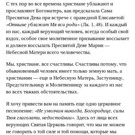
С тех пор во все времена христиане ублажают и
прославляют Богома­терь, как предсказала Сама
Пресвятая Дева при встрече с праведной Елисаветой:
«Отныне ублажат Мя вси роди»
(Лк. 1, 48). И каждый
из нас, каждый верующий человек, всегда особый свой
вздох, особое свое молит­венное призывание воссылает
и должен воссылать Пресвятой Деве Марии —
Небесной Матери всего человечества.
Мы, христиане, все счастливы. Счастливы потому, что
обыкновенный человек имеет только земную мать, а
христианин — еще и Небесную Матерь, Заступницу,
Предстательницу и Молитвенницу за каждого из нас
во всех тяжких обстоятельствах.
Я хочу привести вам на память еще одно церковное
песнопение:
«Не умолчим никогда, Богородице, силы
Твоя глаголати, недостойнии».
Здесь от лица всех
верующих Святая Церковь говорит, что мы не можем
не говорить о той силе и той помощи, которые мы