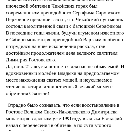
иноческой обители в Чикойских горах был
современником преподобного Серафима Саровского.
Церковное предание гласит, что Чикойский пустынник
состоял в молитвенной связи с батюшкой Серафимом.
В последние годы жизни, будучи игуменом известного
в Сибири монастыря, преподобный Варлаам особенно
потрудился на ниве искоренения раскола, став
достойным продолжателем дела великого святителя
Димитрия Ростовского.
Да, ночь 21 августа останется для нас незабываемой. И
вдохновенный молебен Владыки на предполагаемом
месте нахождения святых мощей, и неусыпаемое
чтение псалтири, и таинственный великий момент
обретения Святыни!
Отрадно было сознавать, что если восстановление в
Ростове Великом Спасо-Иаковлевского Димитриева
монастыря в далеком уже 1991году владыка Евстафий
начал с перенесения в обитель, а по сути второго