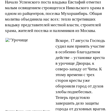
Начало Успенского поста владыка Евстафий отметил
малым освящением строящегося Никольского храма в
одном из райцентров, поселка Мухоршибирь. Общая
молитва объединила нас всех: тепло встретивших
владыку представителей местной власти, строителей
храма, жителей поселка и паломников из Москвы.
Вскоре, 17 августа Господь
судил нам принять участие
в особенно благодатном
действе – установке креста
в урочище Дворцы, к
северо-западу от Читы. К
этому времени с трех
сторон кресты уже
обороняли город от духов
злобы поднебесных.
Теперь предстояло
завершить дело защиты
города от духовных врагов.
Урочище Дворцы, место установки Креста.