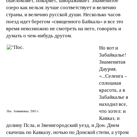
ошеломляет, покоряет, завораживает. Знаменитое
озеро как нельзя лучше соответствует и величию
страны, и величию русской души. Несколько часов
поезд идет берегом «священного Байкала» и все это
время невозможно не смотреть на него, говорить и
думать о чем-нибудь другом.
Но вот и
Забайкалье!
Знаменитая
Даурия.
«...Селенга –
сплошная
красота, а в
Забайкалье я
находил все,
что хотел: и
Пос. Атамановка. 2003 г.
Кавказ, и
долину Псла, и Звенигородский уезд, и Дон. Днем
скачешь по Кавказу, ночью по Донской степи, а утром