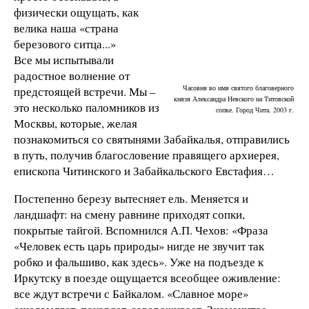
физически ощущать, как
велика наша «страна
березового ситца...»
Все мы испытывали
радостное волнение от
Часовня во имя святого благоверного
предстоящей встречи. Мы –
князя Александра Невского на Титовской
это несколько паломников из
сопке. Город Чита. 2003 г.
Москвы, которые, желая
познакомиться со святынями Забайкалья, отправились
в путь, получив благословение правящего архиерея,
епископа Читинского и Забайкальского Евстафия…
Постепенно березу вытесняет ель. Меняется и
ландшафт: на смену равнине приходят сопки,
покрытые тайгой. Вспомнился А.П. Чехов: «Фраза
«Человек есть царь природы» нигде не звучит так
робко и фальшиво, как здесь». Уже на подъезде к
Иркутску в поезде ощущается всеобщее оживление:
все ждут встречи с Байкалом. «Славное море»