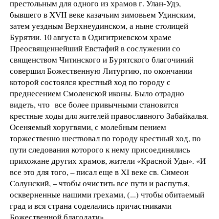
престольным для одного из храмов г. Улан-Удэ,
бывшего в XVII веке казачьим зимовьем Удинским,
затем уездным Верхнеудинском, а ныне столицей
Бурятии. 10 августа в Одигитриевском храме
Преосвященнейший Евстафий в сослужении со
священством Читинского и Бурятского благочиний
совершил Божественную Литургию, по окончании
которой состоялся крестный ход по городу с
преднесением Смоленской иконы. Было отрадно
видеть, что все более привычными становятся
крестные ходы для жителей православного Забайкалья.
Осеняемый хоругвями, с молебным пением
торжественно шествовал по городу крестный ход, по
пути следования которого к нему присоединялись
прихожане других храмов, жители «Красной Уды». «И
все это для того, – писал еще в XI веке св. Симеон
Солунский, – чтобы очистить все пути и распутья,
оскверненные нашими грехами, (...) чтобы обитаемый
град и вся страна соделались причастниками
Божественной благодати».