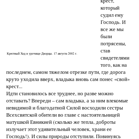
крест,
который
судил ему
Господь. И
все же мы
были
потрясены,
став
Крестный Ход в урочище Дворцы. 17 августа 2002 г.
свидетелями
того, как на
последнем, самом тяжелом отрезке пути, где дорога
круто уходила вверх, владыка вновь сам понес «свой»
крест...
Идти становилось все труднее, но разве можно
отставать? Впереди – сам владыка, а за ним влекомые
невидимой и благодатной Силой восходили сестры
Всехсвятской обители во главе с настоятельницей
матушкой Евникией (сколько же тепла, доброты
излучает этот удивительный человек, храни ее
Господь!). И силы природы отступили. Повинуясь