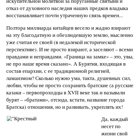
искупительной молитвой за поруганные святыни и
отказ от духовного наследия наших предков владыка
восстанавливает почти утраченную связь времен...
Полтора миллиарда китайцев весело и жадно взирают
на эту благодатную и обезлюдевшую землю, мысленно
уже считая ее своей (в недалекой исторической
перспективе). И не просто взирают, а заселяют – всеми
правдами и неправдами. «Граница на замке» – это, увы,
не про наше время сказано». А Бурятия, входящая в
состав епархии, с ее традиционной религией,
ламаизмом? Сколько нужно ума, такта, душевных сил,
любви, чтобы не просто сохранить братские (а русские
казаки – первопроходцы в XVII веке так и называли
бурят – «братами», отсюда, кстати, название города
Братска) отношения, но и развивать, укреплять их!
Да, каждый
несет по
жизни свой