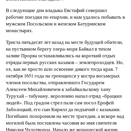
В следующие дни владыка Евстафий совершил
рабочие поездки по епархии, и нам удалось побывать в
мужском Посольском и женском Батуринском
монастырях.
Триста пятьдесят лет назад на месте будущей обители,
на пустынном берегу озера-моря Байкал в тихом
заливе Прорва останавливались на короткий отдых
отряды первых русских казаков – землепроходцев. Но,
ох, как не просто шло освоение дикого тогда края. 7
октября 1651 года на греющихся у костра восьмерых
членов посольства, отправленного Государем
Алексеем Михайловичем к забайкальскому хану
Турухай – табунану, вероломно напал отряд «брацких
людей». Под градом стрел пали сам посол Ерофей
Заболоцкий, его сын Кирилл да подъячий с казаками.
Погибших похоронили на месте трагедии, а вскоре над
могилой была поставлена часовня во имя святителя
Николая Чудотворца. Начало же монашеской жизни