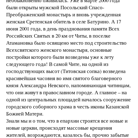
необыкновенно оживилась. Уже в марте 2000 года
были открыты мужской Посольский Спасо-
Преображенский монастырь и вновь учрежденная
женская Сретенская обитель в селе Батурино. А 17
июня 2001 года, в день празднования памяти Всех
Российских Святых в
20 км
от Читы, в поселке
Атамановка было освящено место под строительство
Всехсвятского женского монастыря, основные
постройки которого были возведены уже к лету
следующего года! В самой Чите, на одной из
господствующих высот (Титовская сопка) возведена
красивейшая часовня во имя святого благоверного
князя Александра Невского, напоминающая читинцам,
что они живут в православном городе. А главное – на
одной из центральных площадей началось сооружение
городского соборного храма в честь иконы Казанской
Божией Матери.
Знали мы и о том, что в епархии строятся все новые и
новые церкви, происходят массовые крещения
жителей, возрождаются, казалось бы, прочно забытые