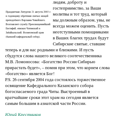
людям, доброту и
гостеприимство, за Ваши
Праздничная Литургия 21 августа 2003 г.
молитвы и тот труд, который
в годовщину обретения святых мощей
мы должным образом, увы, не
преподобного Варлаама Чикойского.
Возглавляет службу Преосвященнейший
всегда можем оценить. Пусть
Евстафий, епископ Читинский и
неотступными помощниками
Забайкальский. Вознесенский храм
(бывший кафедральный собор).
в Ваших благих трудах будут
Сибирские святые, ставшие
теперь и для нас родными и близкими. И пусть
сбудутся слова нашего великого соотечественника
М.В. Ломоносова: «Богатство России Сибирью
прирастать будет», – помня при этом, что корнем слова
«богатство» является Бог!
P.S. 26 сентября 2004 года состоялось торжественное
освящение Кафедрального Казанского собора
богоспасаемого града Читы. Выстроенный в
кратчайшие сроки этот храм на сегодня является
самым большим в азиатской части России.
Юрий Крестников