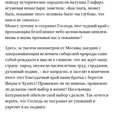
поводу исторических парадоксов матушка Глафира,
игумения монастыря, заметила: «Как знать, может
быть, покаяние этого человека было так глубоко, что
нам и не снилось».
Может, потому и сохранил Господь этот чудный край с
пронзающим безоблачное небо колокольным шпилем,
вновь и вновь призывая нас к покаянию?
Здесь, за тысячи километров от Москвы, наедине с
завораживающим величием сибирской природы сами
собой рождаются мысли о главном: что же ждет нашу
страну, народ, неужели тысячелетние труд, страдания,
духовный подвиг, – все напрасно, и заселят в конечном
итоге этот благодатный край наши братья с берегов
Янцзы и Хуанхэ? Правильно ли ты живешь, правильно
ли делаешь свой выбор в жизни? Насельницы
Батуринской обители свой выбор сделали. Так хочется
верить, что Господь не посрамит их упований и
укрепит в их подвиге.