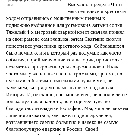
Выехав за пределы Читы,
2002 г.
мы спешились и крестным
ходом отправились с молитвенным пением к
подножию выбранной для установки Святыни сопки.
Тяжелый 4-х метровый сварной крест сначала принял
на свои рамена сам владыка, затем Святыню смогли
понести все участники крестного хода. Собравшихся
было немного, и я в который раз подумал: как часто
события, порой меняющие ход истории, происходят
незаметно, прикровенно для современников. И как
часто мы, увлеченные внешне громкими, яркими, но
пустыми событиями, «мыльными пузырями», не
замечаем, как рядом с нами творится подлинная
История. И, не скрою, нас, москвичей, переполняли не
только духовная радость, но и горячее чувство
благодарности владыке Евстафию. Мы, миряне, можем
лишь догадываться, как тяжел подвиг архиерея,
возглавившего самую большую и далеко не самую
благополучную епархию в России. Своей