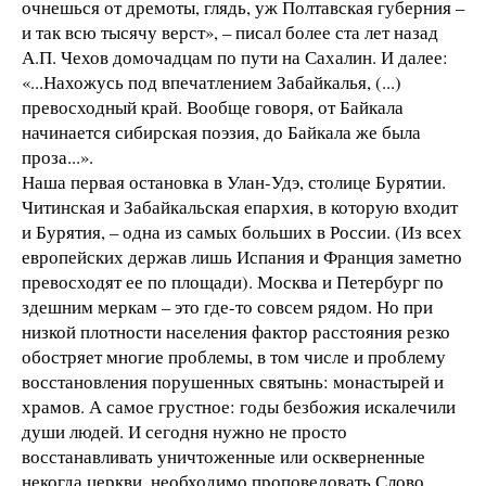
очнешься от дремоты, глядь, уж Полтавская губерния –
и так всю тысячу верст», – писал более ста лет назад
А.П. Чехов домочадцам по пути на Сахалин. И далее:
«...Нахожусь под впечатлением Забайкалья, (...)
превосходный край. Вообще говоря, от Байкала
начинается сибирская поэзия, до Байкала же была
проза...».
Наша первая остановка в Улан-Удэ, столице Бурятии.
Читинская и Забайкальская епархия, в которую входит
и Бурятия, – одна из самых больших в России. (Из всех
европейских держав лишь Испания и Франция заметно
превосходят ее по площади). Москва и Петербург по
здешним меркам – это где-то совсем рядом. Но при
низкой плотности населения фактор расстояния резко
обостряет многие проблемы, в том числе и проблему
восстановления порушенных святынь: монастырей и
храмов. А самое грустное: годы безбожия искалечили
души людей. И сегодня нужно не просто
восстанавливать уничтоженные или оскверненные
некогда церкви, необходимо проповедовать Слово