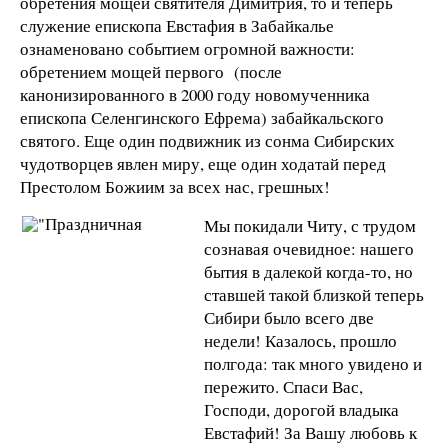
обретения мощей святителя Димитрия, то и теперь
служение епископа Евстафия в Забайкалье
ознаменовано событием огромной важности:
обретением мощей первого (после
канонизированного в 2000 году новомученника
епископа Селенгинского Ефрема) забайкальского
святого. Еще один подвижник из сонма Сибирских
чудотворцев явлен миру, еще один ходатай перед
Престолом Божиим за всех нас, грешных!
Мы покидали Читу, с трудом
сознавая очевидное: нашего
бытия в далекой когда-то, но
ставшей такой близкой теперь
Сибири было всего две
недели! Казалось, прошло
полгода: так много увидено и
пережито. Спаси Вас,
Господи, дорогой владыка
Евстафий! За Вашу любовь к