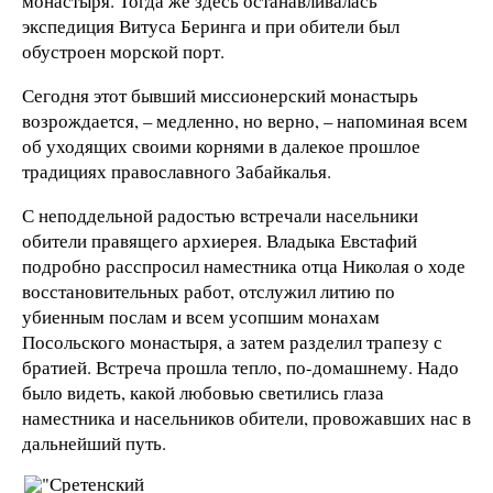
монастыря. Тогда же здесь останавливалась
экспедиция Витуса Беринга и при обители был
обустроен морской порт.
Сегодня этот бывший миссионерский монастырь
возрождается, – медленно, но верно, – напоминая всем
об уходящих своими корнями в далекое прошлое
традициях православного Забайкалья.
С неподдельной радостью встречали насельники
обители правящего архиерея. Владыка Евстафий
подробно расспросил наместника отца Николая о ходе
восстановительных работ, отслужил литию по
убиенным послам и всем усопшим монахам
Посольского монастыря, а затем разделил трапезу с
братией. Встреча прошла тепло, по-домашнему. Надо
было видеть, какой любовью светились глаза
наместника и насельников обители, провожавших нас в
дальнейший путь.