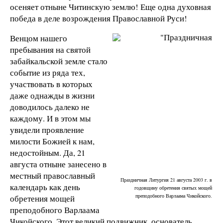
осеняет отныне Читинскую землю! Еще одна духовная
победа в деле возрождения Православной Руси!
Венцом нашего
пребывания на святой
забайкальской земле стало
событие из ряда тех,
участвовать в которых
даже однажды в жизни
доводилось далеко не
каждому. И в этом мы
увидели проявление
милости Божией к нам,
недостойным. Да, 21
августа отныне занесено в
местный православный
Праздничная Литургия 21 августа 2003 г. в
календарь как день
годовщину обретения святых мощей
преподобного Варлаама Чикойского.
обретения мощей
преподобного Варлаама
Чикойского. Этот великий подвижник, основатель