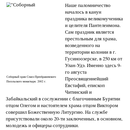
Наше паломничество
началось в канун
праздника великомученика
и целителя Пантелеимона.
Сам праздник является
престольным для храма,
возведенного на
территории колонии в г.
Гусиноозерске, в
250 км
от
Улан-Удэ. Именно здесь 9-
го августа
Соборный храм Спасо-Преображенского
Преосвященнейший
Посольского монастыря. 2002 г.
Евстафий, епископ
Читинский и
Забайкальский в сослужении с благочинным Бурятии
отцом Олегом и настоятелем храма отцом Виктором
совершил Божественную Литургию. На службе
присутствовали около 20-ти заключенных, в основном,
молодежь и офицеры-сотрудники.