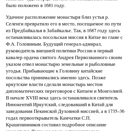
было положено в 1681 году.
Удачное расположение монастыря близ устья р.
Селенги превратило его в место, посещаемое по пути
из Предбайкалья в Забайкалье. Так, в 1687 году здесь
останавливалась посольская миссия в Китае во главе с
Ф.А. Головиным. Будущий генерал-адмирал,
руководитель внешней политики России и первый
кавалер ордена святого Андрея Первозванного своим
указом отвел монастырю земельные и рыболовные
угодья. Прибывающие к Головину китайские
посольства принимались именно здесь. Позже
иркутские власти сделали монастырь местом
дипломатических переговоров с Китаем и Монголией.
В начале XVIII века здесь останавливался святитель
Иннокентий Иркутский, следовавший в Китай для
заведования Пекинской Духовной миссией, а в 1735–36
годах первооткрыватель Камчатки С.П.
Крашенинников составил подробное описание