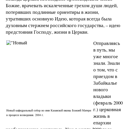
Божие, врачевать искалеченные грехом души людей,
потерявших подлинные ориентиры в жизни,
утративших основную Идею, которая всегда была
духовным стержнем российского государства, – идею
предстояния Господу, жизни в Церкви.
Отправляясь
в путь, мы
уже многое
знали. Знали
о том, что с
приездом в
Забайкалье
нового
владыки
(февраль
2000
г
.) церковная
Новый кафедральный собор во имя Казанской иконы Божией Матери
жизнь в
в процессе возведения. 2004 г.
епархии