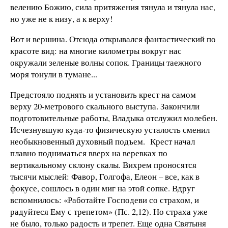
велению Божию, сила притяжения тянула и тянула нас,
но уже не к низу, а к верху!
Вот и вершина. Отсюда открывался фантастический по
красоте вид: на многие километры вокруг нас
окружали зеленые волны сопок. Границы таежного
моря тонули в тумане...
Предстояло поднять и установить крест на самом
верху 20-метрового скального выступа. Закончили
подготовительные работы, Владыка отслужил молебен.
Исчезнувшую куда-то физическую усталость сменил
необыкновенный духовный подъем. Крест начал
плавно подниматься вверх на веревках по
вертикальному склону скалы. Вихрем проносятся
тысячи мыслей: Фавор, Голгофа, Елеон – все, как в
фокусе, сошлось в один миг на этой сопке. Вдруг
вспомнилось: «Работайте Господеви со страхом, и
радуйтеся Ему с трепетом» (Пс. 2,12). Но страха уже
не было, только радость и трепет. Еще одна Святыня