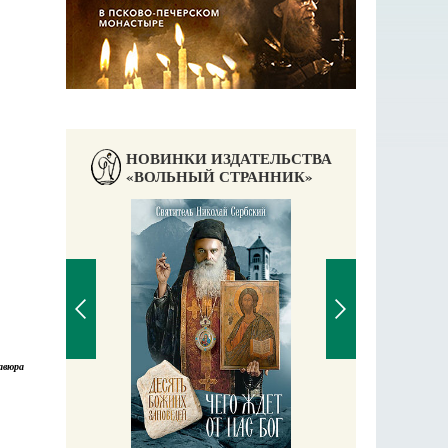
НОВИНКИ ИЗДАТЕЛЬСТВА
«ВОЛЬНЫЙ СТРАННИК»
авюра
П
Е
аучись у