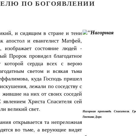
ДЕЛЮ ПО БОГОЯВЛЕНИИ
ликий, и сидящим в стране и тени
так апостол и евангелист Матфей,
, изображает состояние людей -
ый Пророк провидел благодатное
т которой сердца всех с верою
годатным светом и всякая тьма
Неффалимова, куда Господь пришел
искушения, лежали по соседству с
и жившие на них от своих соседей
С явлением Христа Спасителя сей
ли великий свет.
Нагорная проповедь Спасителя. Гр
Гюстава Доре.
вания открывается та непреложная
дятся во тьме, а верующие видят
Великомученик Георгий Победоносец. Н
святого