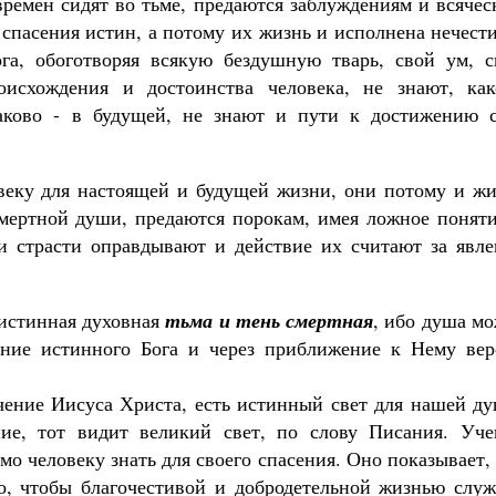
времен сидят во тьме, предаются заблуждениям и всяче
Роман Котов
спасения истин, а потому их жизнь и исполнена нечест
Как найти своё место в жизни
Кирилл Мурышев
га, обоготворяя всякую бездушную тварь, свой ум, с
исхождения и достоинства человека, не знают, как
аково - в будущей, не знают и пути к достижению с
овеку для настоящей и будущей жизни, они потому и жи
смертной души, предаются порокам, имея ложное поняти
и страсти оправдывают и действие их считают за явле
 истинная духовная
тьма и тень смертная
, ибо душа м
ание истинного Бога и через приближение к Нему вер
учение Иисуса Христа, есть истинный свет для нашей д
ние, тот видит великий свет, по слову Писания. Уче
мо человеку знать для своего спасения. Оно показывает,
о, чтобы благочестивой и добродетельной жизнью служ