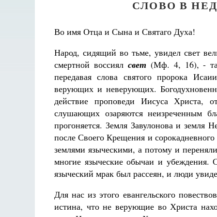
СЛОВО В НЕ
Во имя Отца и Сына и Святаго Духа!
Народ, сидящий во тьме, увидел свет ве
смертной воссиял
свет
(Мф. 4, 16), - 
передавая слова святого пророка Исаии
верующих и неверующих. Богодухновенн
действие проповеди Иисуса Христа, о
слушающих озаряются неизреченным бла
прогоняется. Земля Завулонова и земля 
после Своего Крещения и сорокадневного 
землями языческими, а потому и перенял
многие языческие обычаи и убеждения. 
языческий мрак был рассеян, и люди увиде
Для нас из этого евангельского повество
истина, что не верующие во Христа нахо