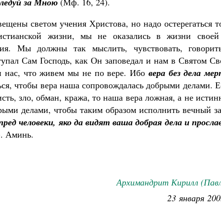
следуй за Мною
(Мф. 16, 24).
вещены светом учения Христова, но надо остерегаться т
истианской жизни, мы не оказались в жизни своей
ия. Мы должны так мыслить, чувствовать, говорит
ступал Сам Господь, как Он заповедал и нам в Святом С
и нас, что живем мы не по вере. Ибо
вера без дела ме
ться, чтобы вера наша сопровождалась добрыми делами. 
сть, зло, обман, кража, то наша вера ложная, а не истин
брыми делами, чтобы таким образом исполнить вечный з
ред человеки, яко да видят ваша добрая дела и просл
). Аминь.
Архимандрит Кирилл (Павл
23 января 200