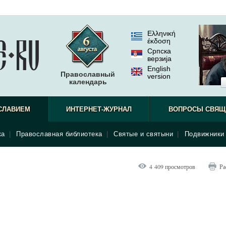
Ελληνική
έκδοση
Српска
верзиjа
English
Православный
version
календарь
наблюдат
СЛАВИЕМ
ИНТЕРНЕТ-ЖУРНАЛ
ВОПРОСЫ СВЯЩ
ка
|
Православная библиотека
|
Святые и святыни
|
Подвижники 
4 409 просмотров
Ра