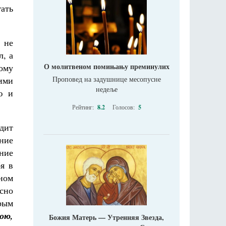
гать
 не
, а
О молитвеном помињању преминулих
ому
ими
Проповед на задушнице месопусне
недеље
ю и
Рейтинг:
8.2
Голосов:
5
дит
ение
ение
бя в
вном
сно
орым
ою,
Божия Матерь — Утренняя Звезда,