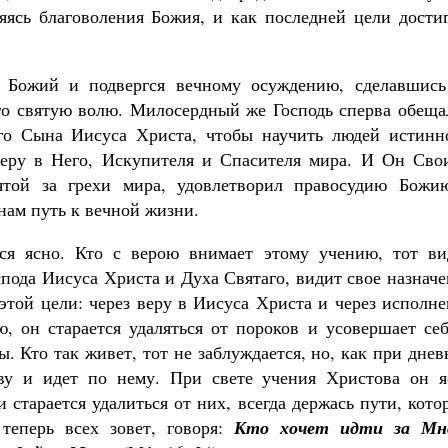
ляясь благоволения Божия, и как последней цели дости
в Божий и подвергся вечному осуждению, сделавшись
го святую волю. Милосердный же Господь сперва обещал
го Сына Иисуса Христа, чтобы научить людей истинн
веру в Него, Искупителя и Спасителя мира. И Он Сво
ятой за грехи мира, удовлетворил правосудию Божи
нам путь к вечной жизни.
тся ясно. Кто с верою внимает этому учению, тот ви
спода Иисуса Христа и Духа Святаго, видит свое назнач
этой цели: через веру в Иисуса Христа и через исполн
ю, он старается удаляться от пороков и усовершает се
. Кто так живет, тот не заблуждается, но, как при дне
тву и идет по нему. При свете учения Христова он я
и старается удалиться от них, всегда держась пути, кот
теперь всех зовет, говоря:
Кто хочет идти за Мн