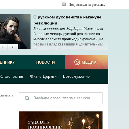
Подписаться на рассылку
О русском духовенстве накануне
революции
Воспоминания свт. Мардария Ускоковича
В первые месяцы русской революции во
многих епархиях происходил феномен, на
первый взгляд казавшийся удивительным.
Священники собирались излить ярость на
своих архиереев. Мне не раз пришлось
ь подобные сцены, но меня это не удивляло.
ЕННИКУ
НОВОСТИ
МЕДИА
благочестия
|
Жизнь Церкви
|
Богослужение
спечатать