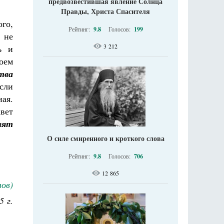
предвозвестившая явление Солнца
Правды, Христа Спасителя
ого,
Рейтинг:
9.8
Голосов:
199
 не
3 212
ь и
воем
ртва
Если
ная.
авет
авят
О силе смиренного и кроткого слова
Рейтинг:
9.8
Голосов:
706
12 865
ов)
5 г.