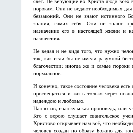
свет. Не верующие во Христа люди всех 
Разлуки не будет
порокам. Они не ведают необходимых для 
Фредерика де Грааф
беззаконий. Они не знают истинного Бо
знания, самих себя. Они не знают про
назначение его в настоящей жизни и к
назначения.
Не ведая и не видя того, что нужно чел
так, как если бы не имели разумной бес
благочестии; иногда же и самые пороки 
нормальное.
И конечно, такое состояние человека есть
просвещаться и жить только через позн
надеждою и любовью.
Напротив, евангельская проповедь, или 
Кто с верою слушает евангельское уче
Христово открывает нам всё, что необходи
человек создан по образу Божию для тог