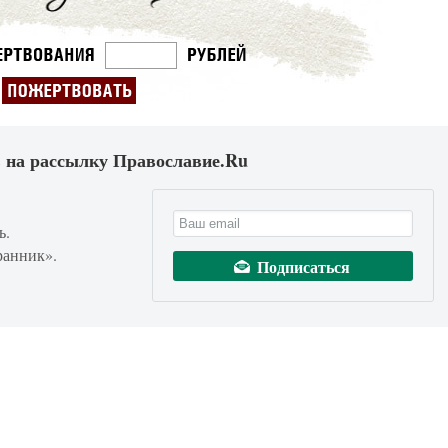
 на рассылку Православие.Ru
ь.
ранник».