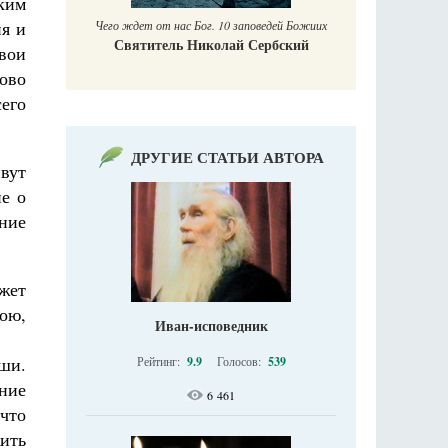
ским
ия и
Чего ждет от нас Бог. 10 заповедей Божиих
Святитель Николай Сербский
вои
ово
его
ДРУГИЕ СТАТЬИ АВТОРА
вут
е о
ние
ожет
ою,
Иван-исповедник
уши.
Рейтинг:
9.9
Голосов:
539
ние
6 461
 что
ить