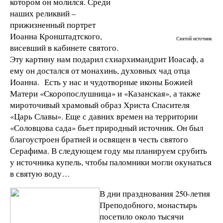
котором он молился. Среди
наших реликвий –
прижизненный портрет
Иоанна Кронштадтского,
Святой источник
висевший в кабинете святого.
Эту картину нам подарил схиархимандрит Иоасаф, а
ему он достался от монахинь, духовных чад отца
Иоанна. Есть у нас и чудотворные иконы Божией
Матери «Скоропослушница» и «Казанская», а также
мироточивый храмовый образ Христа Спасителя
«Царь Славы». Еще с давних времен на территории
«Соловцова сада» бьет природный источник. Он был
благоустроен братией и освящен в честь святого
Серафима. В следующем году мы планируем срубить
у источника купель, чтобы паломники могли окунаться
в святую воду…
В дни празднования 250-летия
Преподобного, монастырь
посетило около тысячи