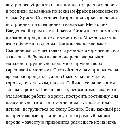
внутреннее убранство – иконостас из красного дерева
и росписи, сделанные по эскизам фресок московского
храма Христа Спасителя. Второе подворье – недавно
построенный и освященный владыкой Мефодием
Введенский храм в селе Братки. Строить его помогала
и администрация, и местные жители. Можно сказать,
что сейчас это подворье фактически нас кормит.
Священники осуществляют духовное окормление села,
а местные бабушки в свою очередь окормляют
монахов и трудников плодами от трудов своих –
картошкой и молоком. С хозяйством нам пришлось на
время распрощаться, а оно было у нас немалое:
коровы, телята, козы, пасека. Сейчас все наше время
заняла стройка. Прежде всего, необходимо закончить
отделочные работы в храме, построить гостиницу для
паломников, чтобы они могли пожить у нас летом с
детьми, потрудиться во славу Божию. Ведь каждый раз
на престольные праздники у нас огромный наплыв
народа – зачастую приходится размещать их на ночь