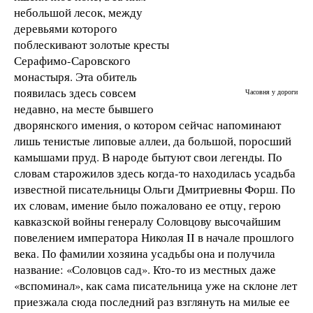
небольшой лесок, между
деревьями которого
поблескивают золотые кресты
Серафимо-Саровского
монастыря. Эта обитель
появилась здесь совсем
Часовня у дороги
недавно, на месте бывшего
дворянского имения, о котором сейчас напоминают
лишь тенистые липовые аллеи, да большой, поросший
камышами пруд. В народе бытуют свои легенды. По
словам старожилов здесь когда-то находилась усадьба
известной писательницы Ольги Дмитриевны Форш. По
их словам, имение было пожаловано ее отцу, герою
кавказской войны генералу Соловцову высочайшим
повелением императора Николая II в начале прошлого
века. По фамилии хозяина усадьбы она и получила
название: «Соловцов сад». Кто-то из местных даже
«вспоминал», как сама писательница уже на склоне лет
приезжала сюда последний раз взглянуть на милые ее