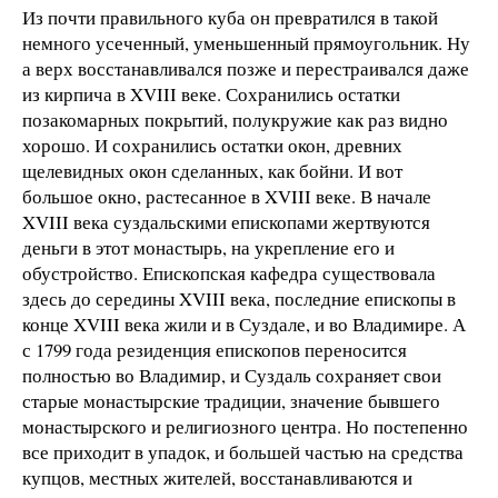
Из почти правильного куба он превратился в такой
немного усеченный, уменьшенный прямоугольник. Ну
а верх восстанавливался позже и перестраивался даже
из кирпича в XVIII веке. Сохранились остатки
позакомарных покрытий, полукружие как раз видно
хорошо. И сохранились остатки окон, древних
щелевидных окон сделанных, как бойни. И вот
большое окно, растесанное в XVIII веке. В начале
XVIII века суздальскими епископами жертвуются
деньги в этот монастырь, на укрепление его и
обустройство. Епископская кафедра существовала
здесь до середины XVIII века, последние епископы в
конце XVIII века жили и в Суздале, и во Владимире. А
с 1799 года резиденция епископов переносится
полностью во Владимир, и Суздаль сохраняет свои
старые монастырские традиции, значение бывшего
монастырского и религиозного центра. Но постепенно
все приходит в упадок, и большей частью на средства
купцов, местных жителей, восстанавливаются и