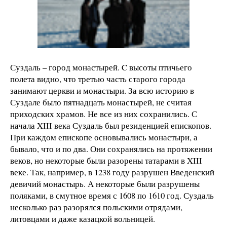
Суздаль – город монастырей. C высоты птичьего
полета видно, что третью часть старого города
занимают церкви и монастыри. За всю историю в
Суздале было пятнадцать монастырей, не считая
приходских храмов. Не все из них сохранились. С
начала XIII века Суздаль был резиденцией епископов.
При каждом епископе основывались монастыри, а
бывало, что и по два. Они сохранялись на протяжении
веков, но некоторые были разорены татарами в XIII
веке. Так, например, в 1238 году разрушен Введенский
девичий монастырь. А некоторые были разрушены
поляками, в смутное время с 1608 по 1610 год. Суздаль
несколько раз разорялся польскими отрядами,
литовцами и даже казацкой вольницей.