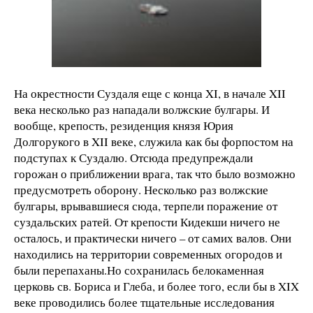
На окрестности Суздаля еще с конца XI, в начале XII
века несколько раз нападали волжские булгары. И
вообще, крепость, резиденция князя Юрия
Долгорукого в XII веке, служила как бы форпостом на
подступах к Суздалю. Отсюда предупреждали
горожан о приближении врага, так что было возможно
предусмотреть оборону. Несколько раз волжские
булгары, врывавшиеся сюда, терпели поражение от
суздальских ратей. От крепости Кидекши ничего не
осталось, и практически ничего – от самих валов. Они
находились на территории современных огородов и
были перепаханы.Но сохранилась белокаменная
церковь св. Бориса и Глеба, и более того, если бы в XIX
веке проводились более тщательные исследования