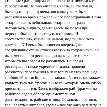
строение храма, форма его, почти не изменилась с
того времени. Только алтарная часть, за столпами,
была чуть- чуть опущена, поскольку верх был
разрушен во время пожара, и его перестраивали. Сама
алтарная часть небольшая, алтарная преграда
находилась, видимо, где-то здесь, но потом при
перестройке ее отнесли чуть в сторону. И
соответственно, каменный амвон, подлинный, того
времени, XII века, был вынесен вперед.Даже
соединявшие стены стяжки частично сохранились, но
их заменили при реставрации на кованые стяжки,
чтобы стены совсем не разошлись. Во время
реставрации также укрепили столпы, провели
расчистку, переложили в некоторых местах пол. Над
гробницей князя Бориса, на западной стене, мы можем
увидеть тусклые фрески XII века, которые очень слабо
просматриваются. Здесь изображен рай: фрагменты
райского сада в образе орнаментальной
растительности, райские птицы. Остальные росписи,
весь богатый интерьер храма – все это кануло в лету. А