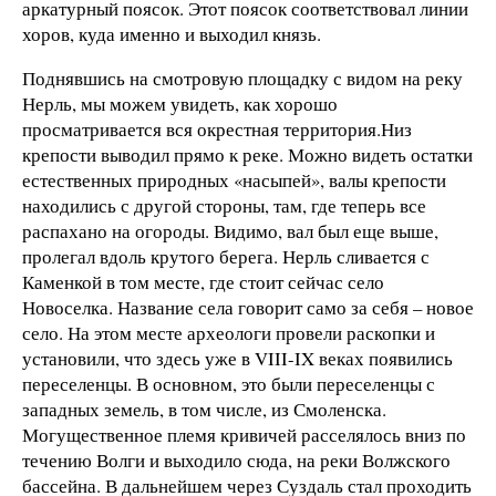
аркатурный поясок. Этот поясок соответствовал линии
хоров, куда именно и выходил князь.
Поднявшись на смотровую площадку с видом на реку
Нерль, мы можем увидеть, как хорошо
просматривается вся окрестная территория.Низ
крепости выводил прямо к реке. Можно видеть остатки
естественных природных «насыпей», валы крепости
находились с другой стороны, там, где теперь все
распахано на огороды. Видимо, вал был еще выше,
пролегал вдоль крутого берега. Нерль сливается с
Каменкой в том месте, где стоит сейчас село
Новоселка. Название села говорит само за себя – новое
село. На этом месте археологи провели раскопки и
установили, что здесь уже в VIII-IX веках появились
переселенцы. В основном, это были переселенцы с
западных земель, в том числе, из Смоленска.
Могущественное племя кривичей расселялось вниз по
течению Волги и выходило сюда, на реки Волжского
бассейна. В дальнейшем через Суздаль стал проходить