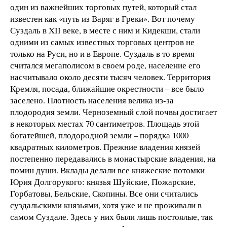
один из важнейших торговых путей, который стал
известен как «путь из Варяг в Греки». Вот почему
Суздаль в XII веке, в месте с ним и Кидекши, стали
одними из самых известных торговых центров не
только на Руси, но и в Европе. Суздаль в то время
считался мегаполисом в своем роде, население его
насчитывало около десяти тысяч человек. Территория
Кремля, посада, ближайшие окрестности – все было
заселено. Плотность населения велика из-за
плодородия земли. Черноземный слой почвы достигает
в некоторых местах 70 сантиметров. Площадь этой
богатейшей, плодородной земли – порядка 1000
квадратных километров. Прежние владения князей
постепенно передавались в монастырские владения, на
помин души. Вклады делали все княжеские потомки
Юрия Долгорукого: князья Шуйские, Пожарские,
Горбатовы, Бельские, Скопины. Все они считались
суздальскими князьями, хотя уже и не проживали в
самом Суздале. Здесь у них были лишь постоялые, так