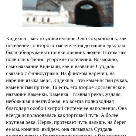
Кидекша – место удивительное. Оно сохранилось, как
поселение со второго тысячелетия до нашей эры, там
были обнаружены стоянки древних людей. Потом там
появились финно-угорские поселения. Возможно,
само название Кидекши, как и название Суздаль
связано с финноуграми. На финском наречии, на
наречии языка меря, Кидекша – это каменистый рукав,
каменистый приток. То есть, это второе дославянское
название Каменки. Каменка – главная река Суздаля,
небольшая и неглубокая, но всегда полноводная
благодаря особой хитрой системе ее наполнения. Она
всегда использовалась как торговый путь. А более
крупная река, Нерль, протекает чуть дальше, на берег
ее мы, конечно, выйдем, она связывала Суздаль
водным путем с Ростовскими землями, с Владимиром,