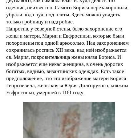
двуглавого, как символа власти. Куда делось это
одеяние, неизвестно. Самого Бориса перезахоронили,
убрали под спуд, под плиты. Здесь можно увидеть
только гробницу и надгробие.
Напротив, у северной стены, было захоронение его
жены и матери, Марии и Евфросиньи, которые были
похоронены под одной аркосолью. Над захоронением
сохранилась роспись XII века, над ней изображается
св. Мария, покровительница жены князя Бориса. И
изображается еще некая женщина, в очень дорогих
богатых, видимо, византийских одеждах. Есть такое
предположение, что это изображение матери Бориса
Георгиевича, жены князя Юрия Долгорукого, княжны
Евфросиньи, умершей в 1161 году.