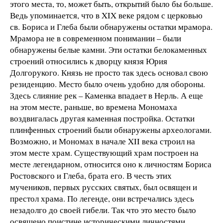
этого места, то, может быть, открытий было бы больше.
Ведь упоминается, что в XIX веке рядом с церковью
св. Бориса и Глеба были обнаружены остатки мрамора.
Мрамора не в современном понимании – были
обнаружены белые камни. Эти остатки белокаменных
строений относились к дворцу князя Юрия
Долгорукого. Князь не просто так здесь основал свою
резиденцию. Место было очень удобно для обороны.
Здесь слияние рек – Каменка впадает в Нерль. А еще
на этом месте, раньше, во времена Мономаха
воздвигалась другая каменная постройка. Остатки
плинфенных строений были обнаружены археологами.
Возможно, и Мономах в начале XII века строил на
этом месте храм. Существующий храм построен на
месте легендарном, относится оно к личностям Бориса
Ростовского и Глеба, брата его. В честь этих
мучеников, первых русских святых, был освящен и
престол храма. По легенде, они встречались здесь
незадолго до своей гибели. Так что это место было
освящено поистине историческими личностями.