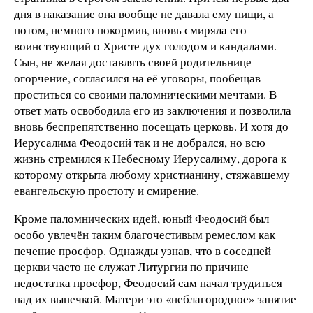
дня в наказание она вообще не давала ему пищи, а
потом, немного покормив, вновь смиряла его
воинствующий о Христе дух голодом и кандалами.
Сын, не желая доставлять своей родительнице
огорчение, согласился на её уговоры, пообещав
проститься со своими паломническими мечтами. В
ответ мать освободила его из заключения и позволила
вновь беспрепятственно посещать церковь. И хотя до
Иерусалима Феодосий так и не добрался, но всю
жизнь стремился к Небесному Иерусалиму, дорога к
которому открыта любому христианину, стяжавшему
евангельскую простоту и смирение.
Кроме паломнических идей, юный Феодосий был
особо увлечён таким благочестивым ремеслом как
печение просфор. Однажды узнав, что в соседней
церкви часто не служат Литургии по причине
недостатка просфор, Феодосий сам начал трудиться
над их выпечкой. Матери это «неблагородное» занятие