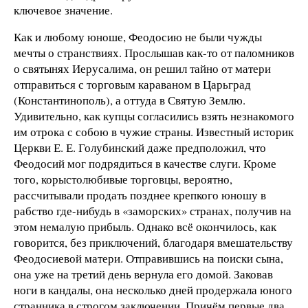
ключевое значение.
Как и любому юноше, Феодосию не были чужды
мечты о странствиях. Прослышав как-то от паломников
о святынях Иерусалима, он решил тайно от матери
отправиться с торговым караваном в Царьград
(Константинополь), а оттуда в Святую Землю.
Удивительно, как купцы согласились взять незнакомого
им отрока с собою в чужие страны. Известный историк
Церкви Е. Е. Голубинский даже предположил, что
Феодосий мог подрядиться в качестве слуги. Кроме
того, корыстолюбивые торговцы, вероятно,
рассчитывали продать позднее крепкого юношу в
рабство где-нибудь в «заморских» странах, получив на
этом немалую прибыль. Однако всё окончилось, как
говорится, без приключений, благодаря вмешательству
Феодосиевой матери. Отправившись на поиски сына,
она уже на третий день вернула его домой. Заковав
ноги в кандалы, она несколько дней продержала юного
странника в строгом заключении. Причём первые два