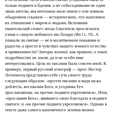
только подвиги и бдения, а их собеседниками не одни
лишь ангелы, мы ничтожно мало знаем о том земном,
обыденном (скажем — историческом), что наполняло
их отношения с миром и людьми. Вспомним
евангельский сюжет, когда Спаситель прослезился,
узнав о смерти любимого им Лазаря (Ин 11, 35). А
плакали ли святые — не в молитвенном покаянии и
радости, а просто в чувствах нашего земного естества
и привязанности? Авторы
житий
, как правило, о таких
подробностях не знали, да и не особо ими
интересовались. Цель их писания была совсем иной. К
примеру, первый русский агиограф — преп. Нестор
Летописец представлял себе суть своего труда
следующим образом: «прочтя писание и видя мужа
доблесть, восхвалим Бога; и угодника Его
прославляюще, на прочие подвиги укрепляемся». Итак,
«прославим Бога», явившего свою благодать в подвиге
святого; и «на прочие подвиги укрепляемся». Однако в
тексте даже самого каноничного
жития
можно