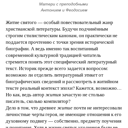
Матери с преподобными 
Антонием и Феодосием
Житие святого — особый повествовательный жанр
христианской литературы. Будучи подчинённым
строгим стилистическим канонам, он практически не
поддается прочтению с точки зрения исторической
биографии. А ведь именно так воспитанный
современной культурной традицией читатель
стремится понять этот специфический литературный
текст. Историк прежде всего задается вопросом:
возможно ли отделить литературный этикет от
биографических сведений и рассмотреть в житийном
тексте реальный контекст эпохи? Кажется, возможно…
Но как, ведь автор
жития
зачастую не столько
писатель, сколько компилятор?
Дело в том, что древнее
житие
почти не интересовали
личностные черты героя, не имеющие отношения к его
духовному подвигу — собственно, предмету поучения
и почитания. Хотя в жизни святых угодников были не