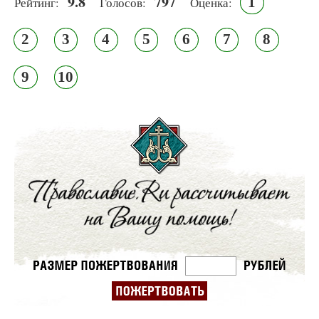
9.8
797
1
Рейтинг:
Голосов:
Оценка:
2
3
4
5
6
7
8
9
10