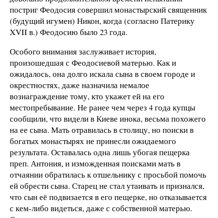
постриг Феодосия совершил монастырский священник
(будущий игумен) Никон, когда (согласно Патерику
XVII в.) Феодосию было 23 года.
Особого внимания заслуживает история,
произошедшая с Феодосиевой матерью. Как и
ожидалось, она долго искала сына в своем городе и
окрестностях, даже назначила немалое
вознаграждение тому, кто укажет ей на его
местопребывание. Не ранее чем через 4 года купцы
сообщили, что видели в Киеве инока, весьма похожего
на ее сына. Мать отравилась в столицу, но поиски в
богатых монастырях не принесли ожидаемого
результата. Оставалась одна лишь убогая пещерка
преп. Антония, и изможденная поисками мать в
отчаянии обратилась к отшельнику с просьбой помочь
ей обрести сына. Старец не стал утаивать и признался,
что сын её подвизается в его пещерке, но отказывается
с кем-либо видеться, даже с собственной матерью.