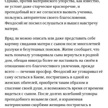
Однако, против материнского упорства, как известно,
не устоит даже старческое красноречие, и
преподобный все же согласился вызвать ученика,
пользуясь авторитетом своего благословения.
Феодосий не посмел ослушаться и вышел навстречу
матери.
Вряд ли можно описать или даже представить себе
картину свидания матери с сыном после многолетней
разлуки и безутешных поисков. Житие сообщает, что
мать поначалу уговаривала сына вернуться в родной
дом, обещая никогда более не настаивать на своём в
отношении его благочестивого увлечения, прежде
всего — печения просфор. Феодосий же уговаривал её
саму остаться в Киеве, постригшись в одной из
женских обителей, приобретя таким образом и
спасение своей душе, и возможность время от времени
видеться с сыном. После долгих колебаний уговоры
преподобного возымели своё, и израненная
материнскими скорбями женщина постриглась в