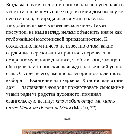
Когда же спустя годы эти поиски наконец увенчались
успехом, но вернуть своё чадо в отчий дом было уже
невозможно, исстрадавшаяся мать пожелала
уподобиться сыну в монашеском чине. Такой
поступок, на наш взгляд, нельзя объяснить иначе как
глубочайшей материнской привязанностью. К
сожалению, нам ничего не известно о том, какие
сердечные переживания пришлось перенести и
смиренному юноше для того, чтобы в конце-концов
обесценить материнские надежды на светский успех
сына. Скорее всего, именно категоричность личного
выбора — Евангелие или карьера, Христос или отчий
дом — заставили Феодосия пожертвовать сыновними
узами ради уз родства духовного, поминая
евангельскую истину:
кто любит отца или мать
более Меня, не достоин Меня
(Мф 10, 37).
***