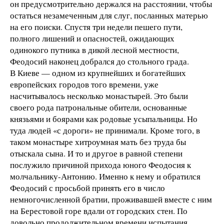
он предусмотрительно держался на расстоянии, чтобы
остаться незамеченным для слуг, посланных матерью
на его поиски. Спустя три недели пешего пути,
полного лишений и опасностей, ожидающих
одинокого путника в дикой лесной местности,
Феодосий наконец добрался до стольного града.
В Киеве — одном из крупнейших и богатейших
европейских городов того времени, уже
насчитывалось несколько монастырей. Это были
своего рода патрональные обители, основанные
князьями и боярами как родовые усыпальницы. Но
туда людей «с дороги» не принимали. Кроме того, в
таком монастыре хитроумная мать без труда бы
отыскала сына. И то и другое в равной степени
послужило причиной прихода юного Феодосия к
молчальнику-Антонию. Именно к нему и обратился
Феодосий с просьбой принять его в число
немногочисленной братии, проживавшей вместе с ним
на Берестовой горе вдали от городских стен. По
довольно продолжительном времени испытания