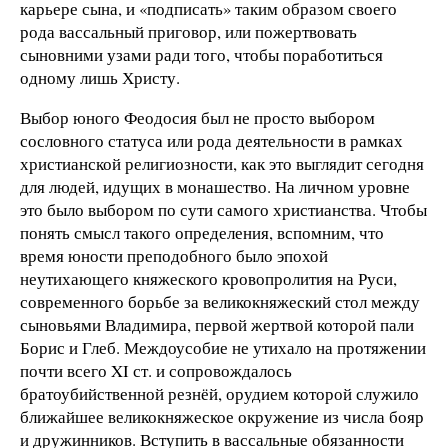
карьере сына, и «подписать» таким образом своего
рода вассальный приговор, или пожертвовать
сыновними узами ради того, чтобы поработиться
одному лишь Христу.
Выбор юного Феодосия был не просто выбором
сословного статуса или рода деятельности в рамках
христианской религиозности, как это выглядит сегодня
для людей, идущих в монашество. На личном уровне
это было выбором по сути самого христианства. Чтобы
понять смысл такого определения, вспомним, что
время юности преподобного было эпохой
неутихающего княжеского кровопролития на Руси,
современного борьбе за великокняжеский стол между
сыновьями Владимира, первой жертвой которой пали
Борис и Глеб. Междоусобие не утихало на протяжении
почти всего XI ст. и сопровождалось
братоубийственной резнёй, орудием которой служило
ближайшее великокняжеское окружение из числа бояр
и дружинников. Вступить в вассальные обязанности