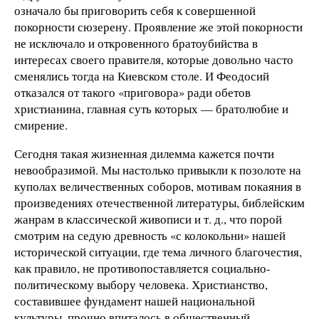
означало бы приговорить себя к совершенной
покорности сюзерену. Проявление же этой покорности
не исключало и откровенного братоубийства в
интересах своего правителя, которые довольно часто
сменялись тогда на Киевском столе. И Феодосий
отказался от такого «приговора» ради обетов
христианина, главная суть которых — братолюбие и
смирение.
Сегодня такая жизненная дилемма кажется почти
невообразимой. Мы настолько привыкли к позолоте на
куполах величественных соборов, мотивам покаяния в
произведениях отечественной литературы, библейским
жанрам в классической живописи и т. д., что порой
смотрим на седую древность «с колокольни» нашей
исторической ситуации, где тема личного благочестия,
как правило, не противопоставляется социально-
политическому выбору человека. Христианство,
составившее фундамент нашей национальной
культуры, прочно впиталось в общественный