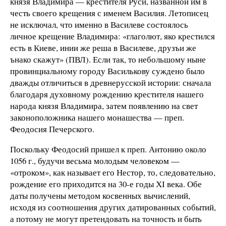
князя Владимира — крестителя Руси, названной им в
честь своего крещения с именем Василия. Летописец
не исключал, что именно в Василеве состоялось
личное крещение Владимира: «глаголют, яко крестился
есть в Киеве, инии же реша в Василеве, друзъи же
ънако скажут» (ПВЛ). Если так, то небольшому ныне
провинциальному городу Василькову суждено было
дважды отличиться в древнерусской истории: сначала
благодаря духовному рождению крестителя нашего
народа князя Владимира, затем появлению на свет
законоположника нашего монашества — преп.
Феодосия Печерского.
Поскольку Феодосий пришел к преп. Антонию около
1056 г., будучи весьма молодым человеком —
«отроком», как называет его Нестор, то, следовательно,
рождение его приходится на 30-е годы ХІ века. Обе
даты получены методом косвенных вычислений,
исходя из соотношения других датированных событий,
а потому не могут претендовать на точность и быть