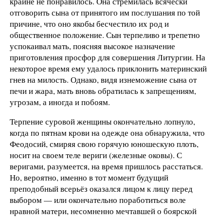
крайне не понравилось. Она стремилась всячески
отговорить сына от принятого им послушания по той
причине, что оно якобы бесчестило их род и
общественное положение. Сын терпеливо и трепетно
успокаивал мать, поясняя высокое назначение
приготовления просфор для совершения Литургии. На
некоторое время ему удалось приклонить материнский
гнев на милость. Однако, видя изнеможение сына от
печи и жара, мать вновь обратилась к запрещениям,
угрозам, а иногда и побоям.
Терпение суровой женщины окончательно лопнуло,
когда по пятнам крови на одежде она обнаружила, что
Феодосий, смиряя свою горячую юношескую плоть,
носит на своем теле вериги (железные оковы). С
веригами, разумеется, на время пришлось расстаться.
Но, вероятно, именно в тот момент будущий
преподобный всерьёз оказался лицом к лицу перед
выбором — или окончательно поработиться воле
нравной матери, несомненно мечтавшей о боярской