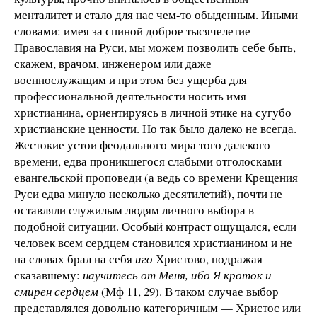
менталитет и стало для нас чем-то обыденным. Иными
словами: имея за спиной доброе тысячелетие
Православия на Руси, мы можем позволить себе быть,
скажем, врачом, инженером или даже
военнослужащим и при этом без ущерба для
профессиональной деятельности носить имя
христианина, ориентируясь в личной этике на сугубо
христианские ценности. Но так было далеко не всегда.
Жестокие устои феодального мира того далекого
времени, едва проникшегося слабыми отголосками
евангельской проповеди (а ведь со времени Крещения
Руси едва минуло несколько десятилетий), почти не
оставляли служилым людям личного выбора в
подобной ситуации. Особый контраст ощущался, если
человек всем сердцем становился христианином и не
на словах брал на себя
иго
Христово, подражая
сказавшему:
научитесь от Меня, ибо Я кроток и
смирен сердцем
(Мф 11, 29). В таком случае выбор
представлялся довольно категоричным — Христос или