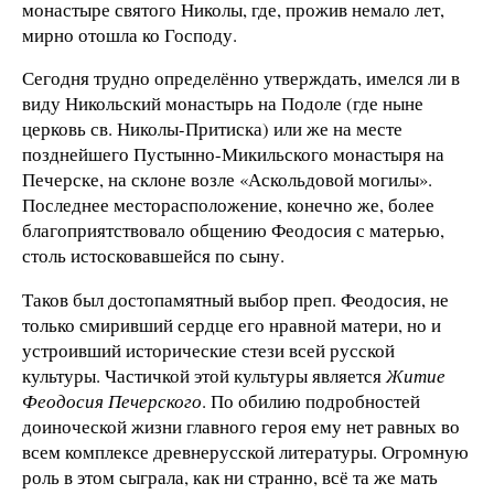
монастыре святого Николы, где, прожив немало лет,
мирно отошла ко Господу.
Сегодня трудно определённо утверждать, имелся ли в
виду Никольский монастырь на Подоле (где ныне
церковь св. Николы-Притиска) или же на месте
позднейшего Пустынно-Микильского монастыря на
Печерске, на склоне возле «Аскольдовой могилы».
Последнее месторасположение, конечно же, более
благоприятствовало общению Феодосия с матерью,
столь истосковавшейся по сыну.
Таков был достопамятный выбор преп. Феодосия, не
только смиривший сердце его нравной матери, но и
устроивший исторические стези всей русской
культуры. Частичкой этой культуры является
Житие
Феодосия Печерского
. По обилию подробностей
доиноческой жизни главного героя ему нет равных во
всем комплексе древнерусской литературы. Огромную
роль в этом сыграла, как ни странно, всё та же мать